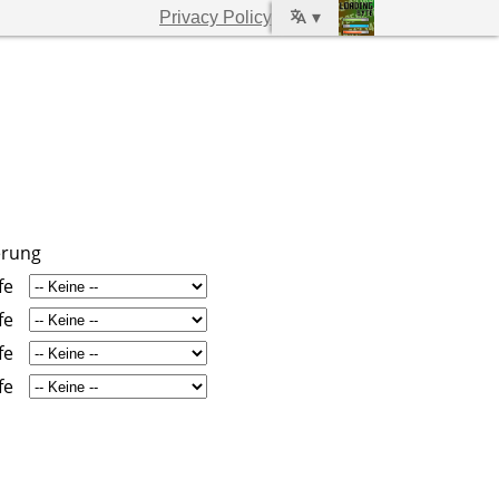
Privacy Policy
▾
erung
fe
fe
fe
fe