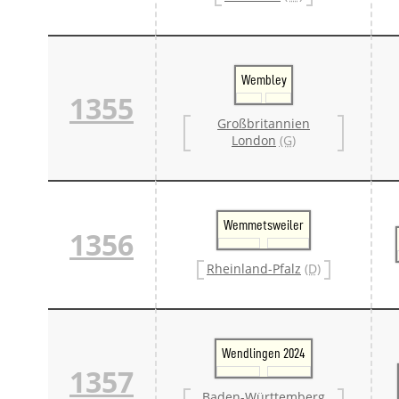
Wembley
1355
Großbritannien
London
(G)
Wemmetsweiler
1356
Rheinland-Pfalz
(D)
Wendlingen 2024
1357
Baden-Württemberg