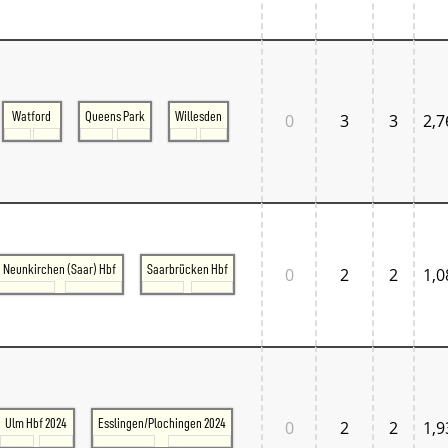
Tschechien West
Weitere Regionen
Alternative Stellwerke
BundesbahnZeiten
Merxferri
Polen
Watford
Queens Park
Willesden
0
3
3
2,7
Österreich
Österreich Mitte
Österreich Ost
Österreich West
Neunkirchen (Saar) Hbf
Saarbrücken Hbf
0
2
2
1,0
Ulm Hbf 2024
Esslingen/Plochingen 2024
0
2
2
1,9