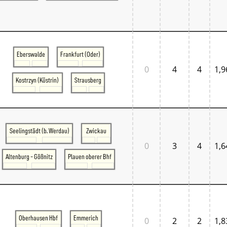
Eberswalde
Frankfurt (Oder)
0
4
4
1,9
Kostrzyn (Küstrin)
Strausberg
Seelingstädt (b. Werdau)
Zwickau
0
3
4
1,6
Altenburg - Gößnitz
Plauen oberer Bhf
Oberhausen Hbf
Emmerich
0
2
2
1,8