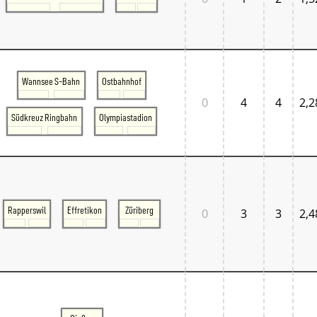
Wannsee S-Bahn
Ostbahnhof
0
4
4
2,2
Südkreuz Ringbahn
Olympiastadion
Rapperswil
Effretikon
Züriberg
0
3
3
2,4