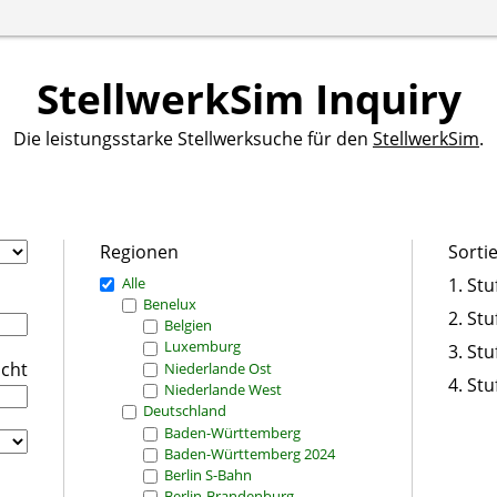
StellwerkSim Inquiry
Die leistungsstarke Stellwerksuche für den
StellwerkSim
.
Regionen
Sorti
Alle
1. Stu
Benelux
2. Stu
Belgien
Luxemburg
3. Stu
icht
Niederlande Ost
4. Stu
Niederlande West
Deutschland
Baden-Württemberg
Baden-Württemberg 2024
Berlin S-Bahn
Berlin-Brandenburg