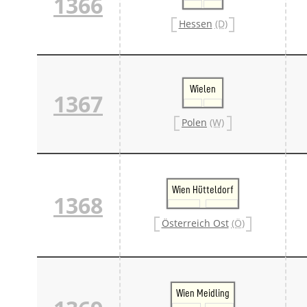
1366
Hessen
(D)
Wielen
1367
Polen
(W)
Wien Hütteldorf
1368
Österreich Ost
(Ö)
Wien Meidling