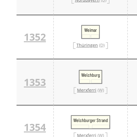
Weimar
1352
Thüringen
(D)
Welchburg
1353
Merxferri
(W)
Welchburger Strand
1354
Merxferri
(W)