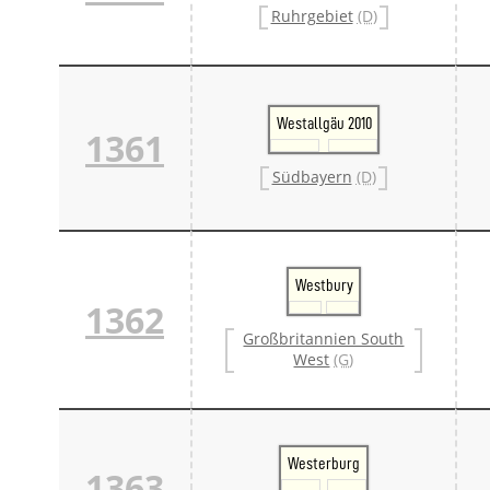
Ruhrgebiet
(D)
Westallgäu 2010
1361
Südbayern
(D)
Westbury
1362
Großbritannien South
West
(G)
Westerburg
1363