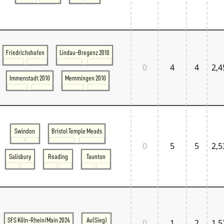
Friedrichshafen
Lindau-Bregenz 2010
0
4
4
2,4
Immenstadt 2010
Memmingen 2010
Swindon
Bristol Temple Meads
0
5
5
2,5
Salisbury
Reading
Taunton
SFS Köln-Rhein/Main 2024
Au(Sieg)
0
1
2
1,5