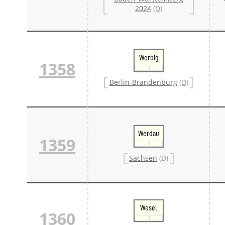
2024
(D)
Werbig
1358
Berlin-Brandenburg
(D)
Werdau
1359
Sachsen
(D)
Wesel
1360