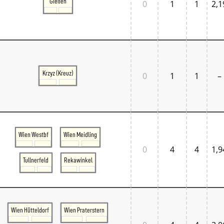
Gießen
0
1
1
2,1
Krzyz (Kreuz)
0
1
1
–
Wien Westbf
Wien Meidling
0
4
4
1,9
Tullnerfeld
Rekawinkel
Wien Hütteldorf
Wien Praterstern