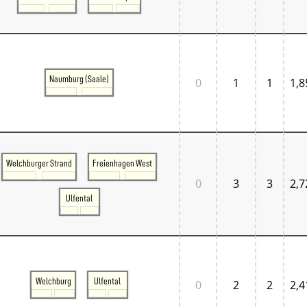
Normandie
Pays de la Loire
Île-de-France
Großbritannien
Großbritannien London
Großbritannien South East
Naumburg (Saale)
0
1
1
1,8
Großbritannien South West
Italien
Lombardia
Triveneto
Schweiz
Bern - Lötschberg
Welchburger Strand
Freienhagen West
Ostschweiz
Tessin
0
3
3
2,7
Westschweiz
Ulfental
Zentralschweiz
Zürich und Umgebung
Skandinavien
Danmark West
Danmark Øst
Sverige
Welchburg
Ulfental
0
2
2
2,4
Tschechien
Tschechien Ost