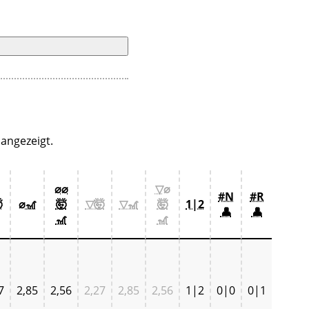
angezeigt.
⌀⌀
▽⌀
#N
#R

⌀🎢
🤯
▽🤯
▽🎢
🤯
1|2
👤
👤
🎢
🎢
7
2,85
2,56
2,27
2,85
2,56
1|2
0|0
0|1