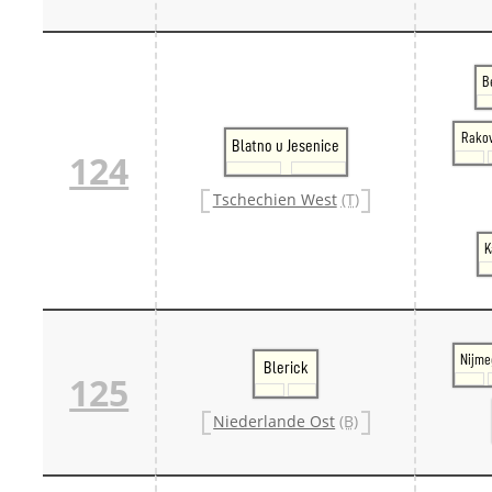
B
Rakov
Blatno u Jesenice
124
Tschechien West
(T)
K
Nijme
Blerick
125
Niederlande Ost
(B)