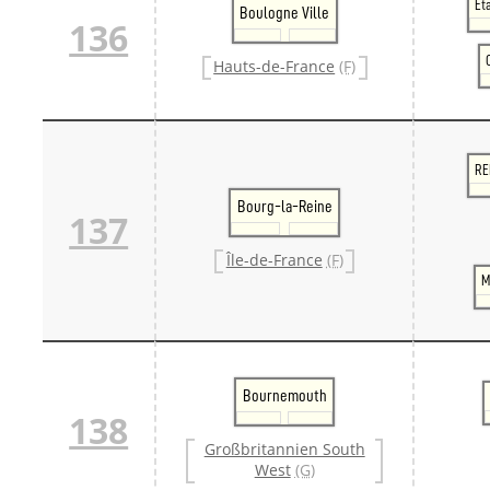
Ét
Boulogne Ville
136
Hauts-de-France
(F)
RE
Bourg-la-Reine
137
Île-de-France
(F)
M
Bournemouth
138
Großbritannien South
West
(G)