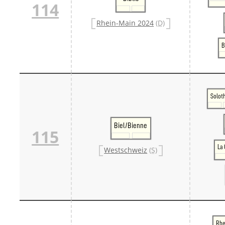
114
Rhein-Main 2024
(D)
B
Solot
Biel/Bienne
115
La
Westschweiz
(S)
Rhe