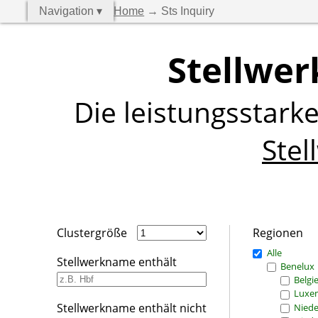
Navigation ▾
Home
→ Sts Inquiry
Stellwer
Die leistungsstark
Stel
Clustergröße
Regionen
Alle
Stellwerkname enthält
Benelux
Belgi
Luxe
Stellwerkname enthält nicht
Niede