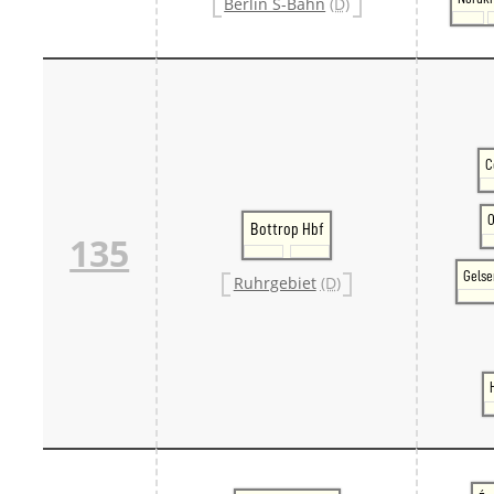
Berlin S-Bahn
(D)
C
O
Bottrop Hbf
135
Gelse
Ruhrgebiet
(D)