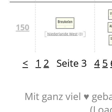
U
Breukelen
150
A
Niederlande West
(B)
S
<
1
2
Seite 3
4
5
Mit ganz viel ♥ geb
(
Loa