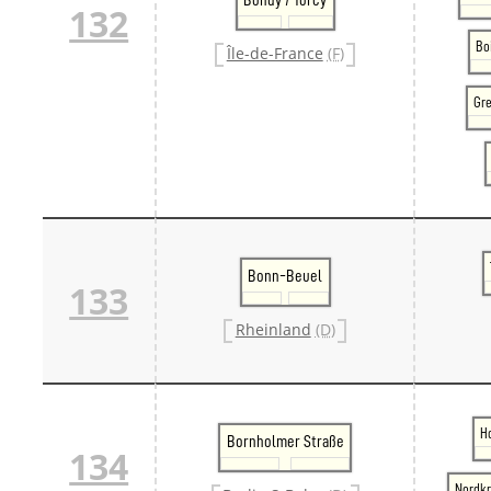
132
Bo
Île-de-France
(F)
Gre
Bonn-Beuel
133
Rheinland
(D)
H
Bornholmer Straße
134
Nordk