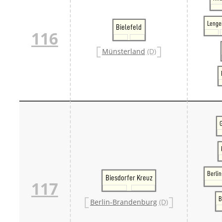
Lenge
Bielefeld
116
Münsterland
(D)
Berli
Biesdorfer Kreuz
117
B
Berlin-Brandenburg
(D)