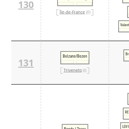
130
Île-de-France
(F)
Valent
Br
Bolzano/Bozen
131
Triveneto
(I)
RE
LGV 
Bondy / Torcy