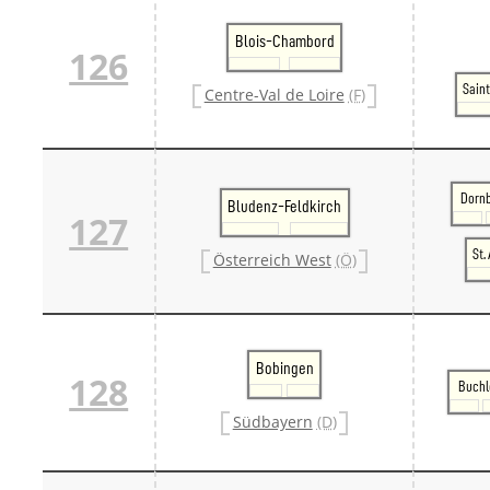
Blois-Chambord
126
Sain
Centre-Val de Loire
(F)
Dornb
Bludenz-Feldkirch
127
St.
Österreich West
(Ö)
Bobingen
128
Buchl
Südbayern
(D)