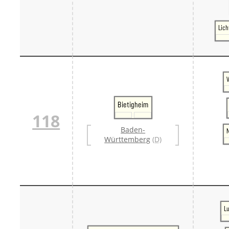
Lic
V
Bietigheim
118
Baden-
Württemberg
(D)
L