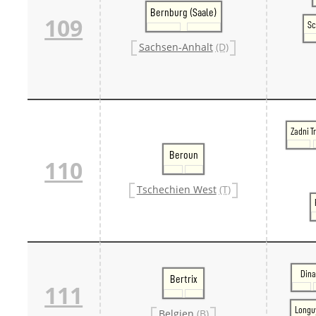
Bernburg (Saale)
109
Sc
Sachsen-Anhalt
(D)
Zadni T
Beroun
110
Tschechien West
(T)
Dina
Bertrix
111
Longu
Belgien
(B)