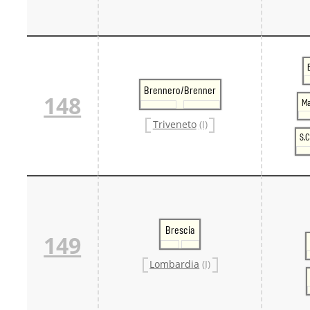
Brennero/Brenner
148
Ma
Triveneto
(I)
S.
Brescia
149
Lombardia
(I)