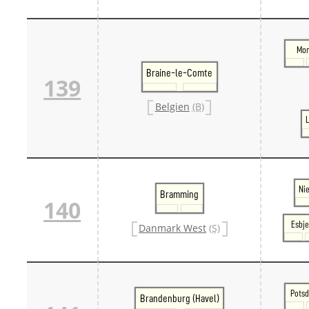
Mo
Braine-le-Comte
139
Belgien
(B)
L
Ni
Bramming
140
Esbje
Danmark West
(S)
Pots
Brandenburg (Havel)