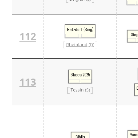
Betzdorf (Sieg)
112
Sieg
Rheinland
(D)
Biasca 2025
113
B
Tessin
(S)
Mann
Biblis