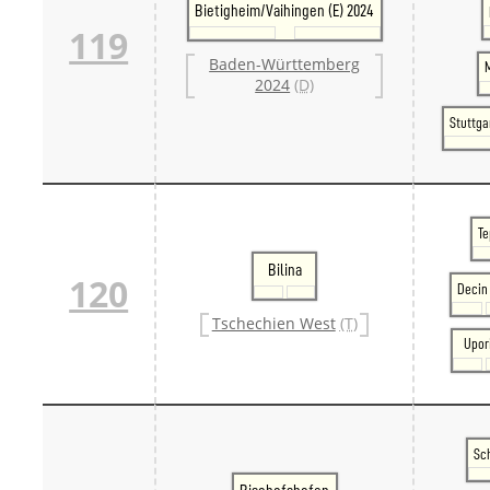
Bietigheim/Vaihingen (E) 2024
119
Baden-Württemberg
2024
(D)
Stuttga
Te
Bilina
120
Decin 
Tschechien West
(T)
Upor
Sc