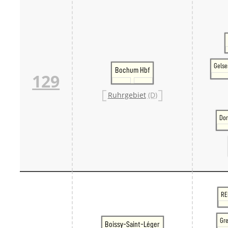
Gelse
Bochum Hbf
129
Ruhrgebiet
(D)
Dor
RE
Gre
Boissy-Saint-Léger