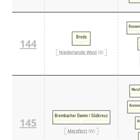
Roosen
Breda
144
Niederlande West
(B)
Merxf
Kremme
Brembacher Damm / Südkreuz
145
H
Merxferri
(W)