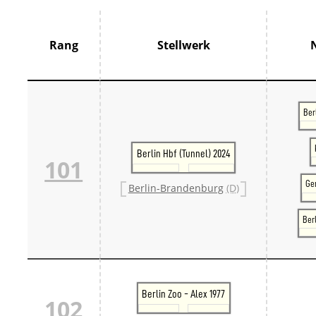
Thür
France
Centr
Rang
Stellwerk
Grand
Hauts
Norm
Pays 
Île-d
Ber
Großbrit
Groß
Großb
Berlin Hbf (Tunnel) 2024
101
Großb
Italien
Ge
Berlin-Brandenburg
(D)
Lomb
Trive
Schweiz
Ber
Bern 
Ostsc
Tessi
West
Zentr
Berlin Zoo - Alex 1977
Züri
102
Skandin