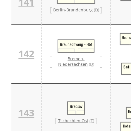
141
Berlin-Brandenburg
(D)
Helms
Braunschweig - Hbf
142
Bremen-
Niedersachsen
(D)
Bad H
Breclav
143
H
Tschechien Ost
(T)
Hohe