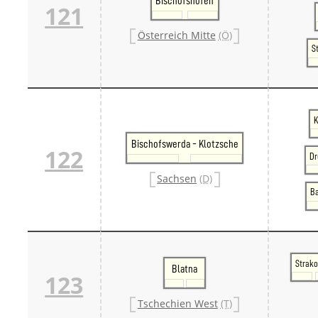
Bischofshofen
121
Österreich Mitte
(Ö)
S
K
Bischofswerda - Klotzsche
122
Dr
Sachsen
(D)
Ba
Strako
Blatna
123
Tschechien West
(T)