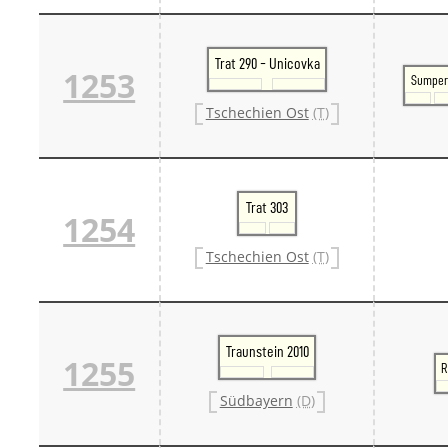
Danm
Danm
Sveri
Trat 290 - Unicovka
Tschech
1253
Sumpe
Tsche
Tsche
Tschechien Ost
(T)
Weitere 
Alter
Bund
Merxf
Pole
Trat 303
1254
Österrei
Öster
Tschechien Ost
(T)
Öster
Öster
Traunstein 2010
1255
R
Südbayern
(D)