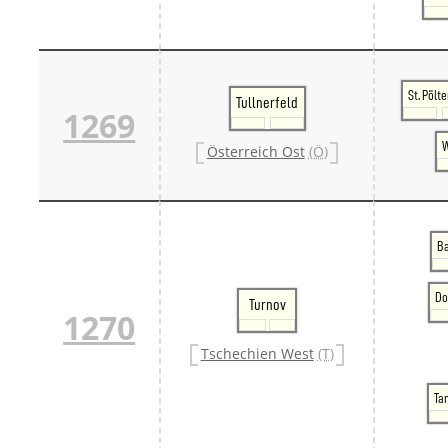
St. Pölt
Tullnerfeld
1269
W
Österreich Ost
(Ö)
Ba
Do
Turnov
1270
Tschechien West
(T)
Ta