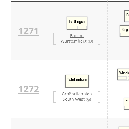
D
Tuttlingen
1271
Sing
Baden-
Württemberg
(D)
Wimbl
Twickenham
1272
Großbritannien
South West
(G)
Cl