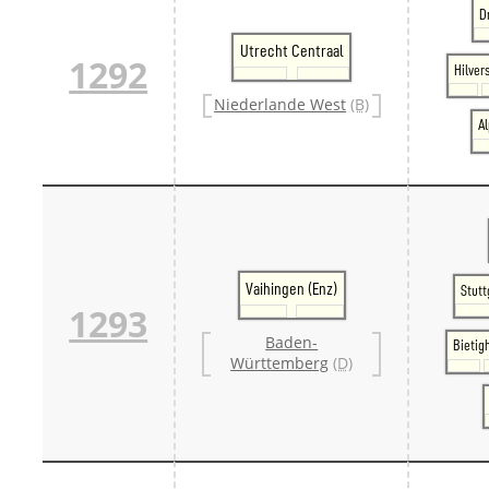
D
Utrecht Centraal
1292
Hilver
Niederlande West
(B)
A
Vaihingen (Enz)
Stut
1293
Baden-
Bietig
Württemberg
(D)