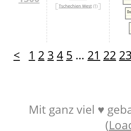
Tschechien West
(T)
Do
<
1
2
3
4
5
…
21
22
2
Mit ganz viel ♥ geb
(
Loa