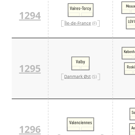
Meau
Vaires-Torcy
1294
LGV 
Île-de-France
(F)
Københ
Valby
1295
Roski
Danmark Øst
(S)
S
Valenciennes
1296
Au