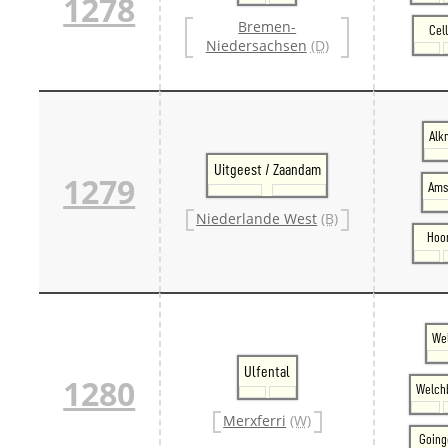
1278
Bremen-
Cel
Niedersachsen
(D)
Alk
Uitgeest / Zaandam
1279
Ams
Niederlande West
(B)
Hoo
Wel
Ulfental
1280
Welch
Merxferri
(W)
Going