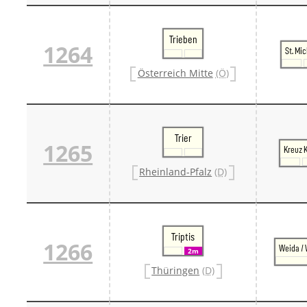
Trieben
1264
St. Mi
Österreich Mitte
(Ö)
Trier
1265
Kreuz 
Rheinland-Pfalz
(D)
Triptis
1266
Weida / 
2m
Thüringen
(D)