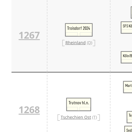
SFS K
Troisdorf 2024
1267
Rheinland
(D)
Köln/
Mart
Trutnov hl.n.
1268
Te
Tschechien Ost
(T)
Sed