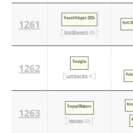
Treuchtlingen 2024
1261
Roth 2
Nordbayern
(D)
Treviglio
1262
Piol
Lombardia
(I)
Kas
Treysa/Wabern
1263
Hessen
(D)