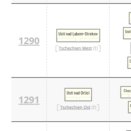
Ust
Usti nad Labem-Strekov
1290
Tschechien West
(T)
C
Choc
Usti nad Orlici
1291
Tschechien Ost
(T)