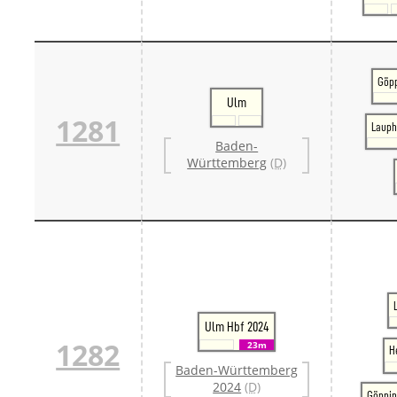
Göpp
Ulm
1281
Lauph
Baden-
Württemberg
(D)
Ulm Hbf 2024
1282
23m
H
Baden-Württemberg
2024
(D)
Göppin