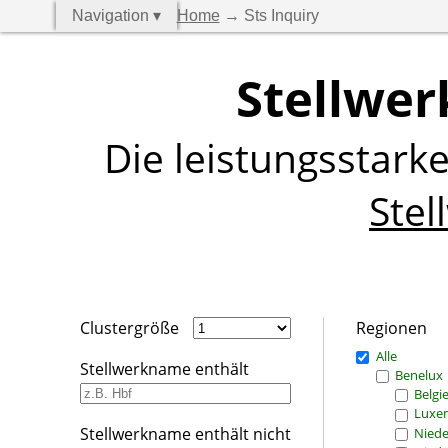
Navigation ▾
Home
→ Sts Inquiry
Stellwer
Die leistungsstark
Stel
Clustergröße
Regionen
Alle
Stellwerkname enthält
Benelux
Belgi
Luxe
Stellwerkname enthält nicht
Niede