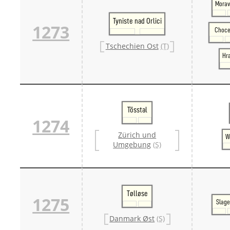
Morav
Tyniste nad Orlici
1273
Choc
Tschechien Ost
(T)
Hra
Tösstal
1274
Zürich und
W
Umgebung
(S)
Tølløse
1275
Slage
Danmark Øst
(S)