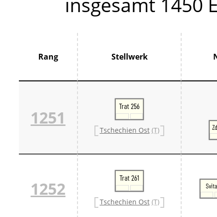
insgesamt 1450 E
Thür
France
Centr
Grand
Hauts
Norm
Rang
Stellwerk
Pays 
Île-d
Großbrit
Groß
Großb
Trat 256
Großb
1251
Italien
Z
Tschechien Ost
(T)
Lomb
Trive
Schweiz
Bern 
Ostsc
Tessi
Trat 261
1252
West
Svit
Zentr
Tschechien Ost
(T)
Züri
Skandin