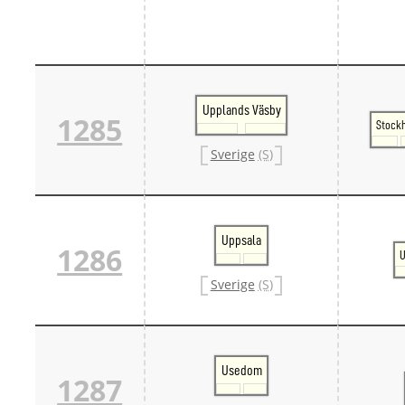
Upplands Väsby
1285
Stock
Sverige
(S)
Uppsala
1286
U
Sverige
(S)
Usedom
1287