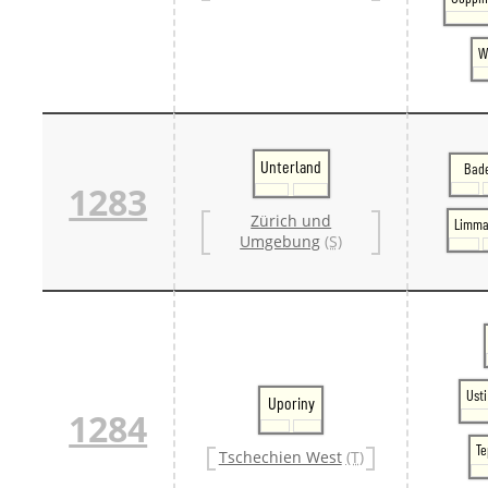
W
Unterland
Bad
1283
Zürich und
Limma
Umgebung
(S)
Ust
Uporiny
1284
Te
Tschechien West
(T)