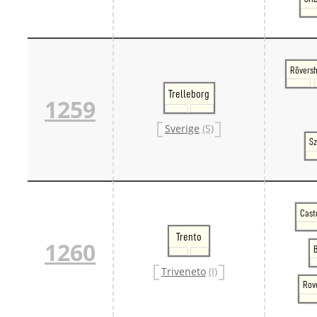
Rövers
Trelleborg
1259
Sverige
(S)
Sz
Cast
Trento
1260
Triveneto
(I)
Rov