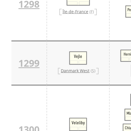
1298
Pe
Île-de-France
(F)
Hern
Vejle
1299
Danmark West
(S)
Mla
Veleliby
1300
Chl