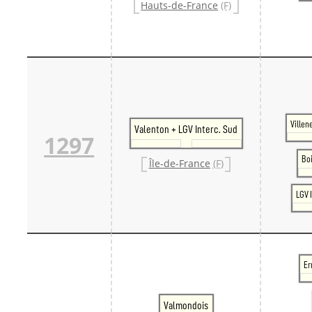
Hauts-de-France
(F)
Ville
Valenton + LGV Interc. Sud
1297
Bo
Île-de-France
(F)
LGV 
Er
Valmondois