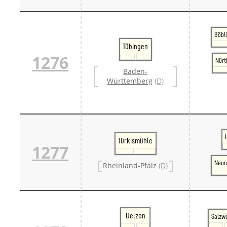
Böbl
Tübingen
1276
Nürt
Baden-
Württemberg
(D)
Türkismühle
1277
Neun
Rheinland-Pfalz
(D)
Uelzen
Salzw