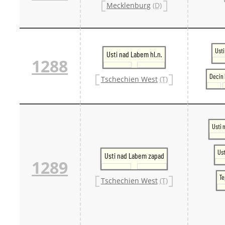
Mecklenburg
(D)
Ust
Usti nad Labem hl.n.
1288
Decin 
Tschechien West
(T)
Usti
Ust
Usti nad Labem zapad
1289
Te
Tschechien West
(T)