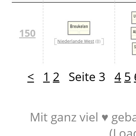
U
Breukelen
150
A
Niederlande West
(B)
S
<
1
2
Seite 3
4
5
Mit ganz viel ♥ geb
(
Loa