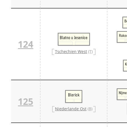
B
Rakov
Blatno u Jesenice
124
Tschechien West
(T)
K
Nijme
Blerick
125
Niederlande Ost
(B)