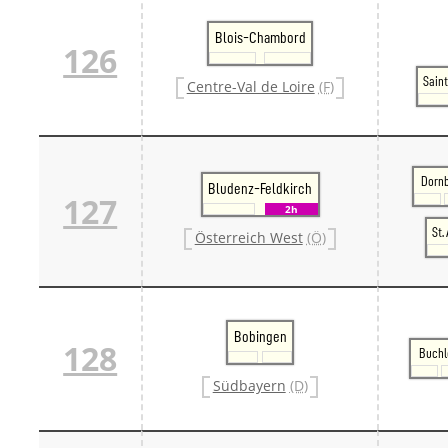
Blois-Chambord
126
Sain
Centre-Val de Loire
(F)
Dornb
Bludenz-Feldkirch
127
2h
St.
Österreich West
(Ö)
Bobingen
128
Buchl
Südbayern
(D)