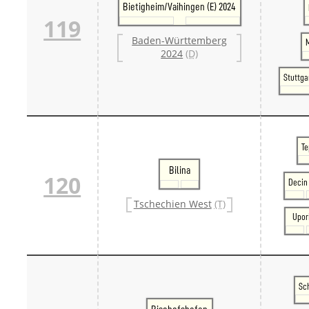
Bietigheim/Vaihingen (E) 2024
119
Baden-Württemberg
2024
(D)
Stuttga
Te
Bilina
120
Decin 
Tschechien West
(T)
Upor
Sc