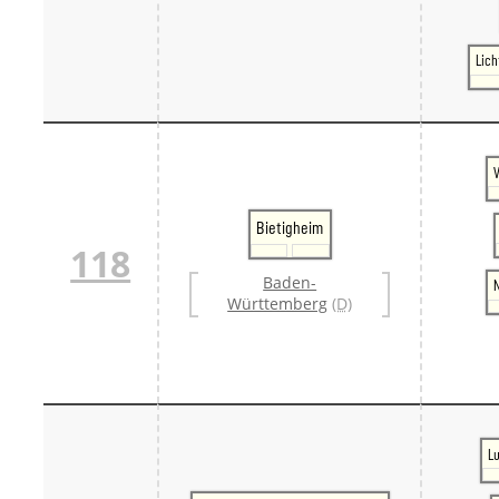
Lic
V
Bietigheim
118
Baden-
Württemberg
(D)
L