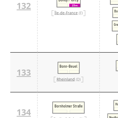
132
25m
Bo
Île-de-France
(F)
Gre
Bonn-Beuel
133
Rheinland
(D)
H
Bornholmer Straße
134
Nordk