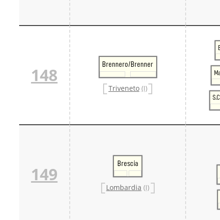
Brennero/Brenner
148
Ma
Triveneto
(I)
S.
Brescia
149
Lombardia
(I)