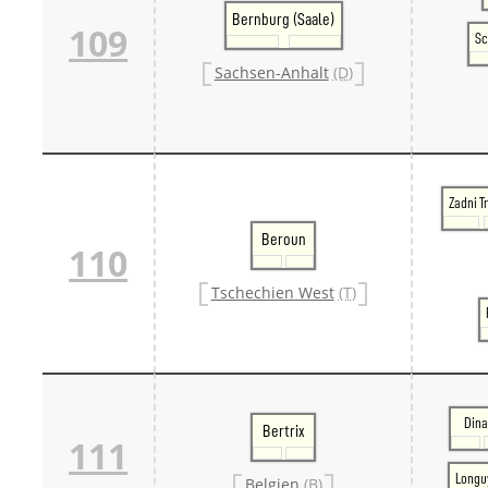
Bernburg (Saale)
109
Sc
Sachsen-Anhalt
(D)
Zadni T
Beroun
110
Tschechien West
(T)
Dina
Bertrix
111
Longu
Belgien
(B)