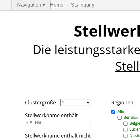
Navigation ▾
Home
→ Sts Inquiry
Stellwer
Die leistungsstark
Stel
Clustergröße
Regionen
Alle
Stellwerkname enthält
Benelux
Belgi
Luxe
Stellwerkname enthält nicht
Niede