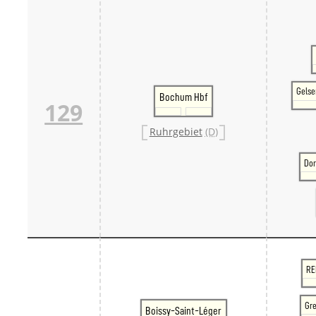
Gelse
Bochum Hbf
129
Ruhrgebiet
(D)
Dor
RE
Gre
Boissy-Saint-Léger