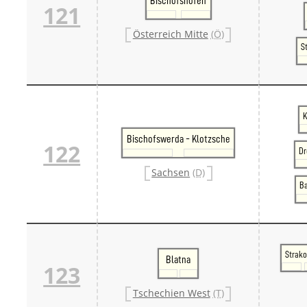
Bischofshofen
121
Österreich Mitte
(Ö)
S
K
Bischofswerda - Klotzsche
122
Dr
Sachsen
(D)
Ba
Strako
Blatna
123
Tschechien West
(T)