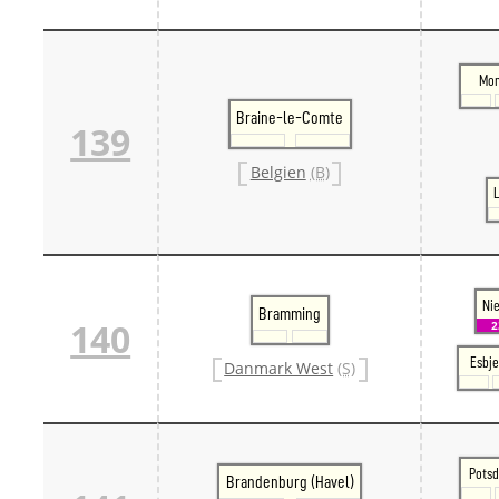
Mo
Braine-le-Comte
139
Belgien
(B)
L
Ni
Bramming
140
Esbje
Danmark West
(S)
Pots
Brandenburg (Havel)