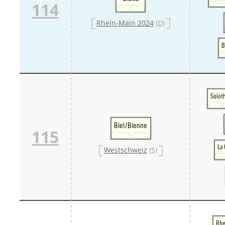
114
Rhein-Main 2024
(D)
B
Solot
Biel/Bienne
115
La
Westschweiz
(S)
Rhe