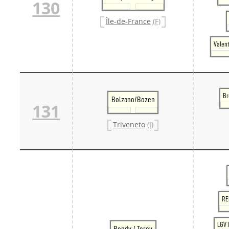
130
Île-de-France
(F)
Valent
Br
Bolzano/Bozen
131
Triveneto
(I)
RE
LGV 
Bondy / Torcy