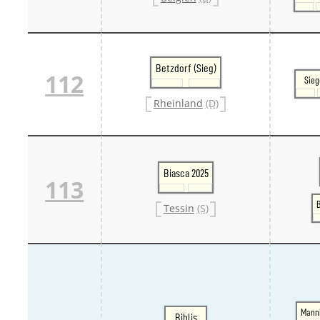
Betzdorf (Sieg)
112
Sieg
Rheinland
(D)
Biasca 2025
113
B
Tessin
(S)
Mann
Biblis