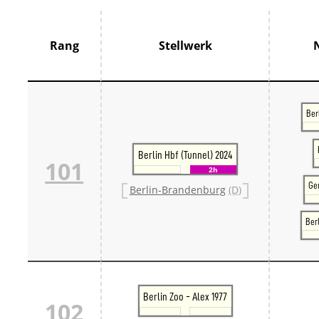
Thür
France
Centr
Rang
Stellwerk
Grand
Hauts
Norm
Pays 
Île-d
Ber
Großbrit
Groß
Großb
Berlin Hbf (Tunnel) 2024
101
Großb
2h
Italien
Ge
Berlin-Brandenburg
(D)
Lomb
Trive
Schweiz
Ber
Bern 
Ostsc
Tessi
West
Zentr
Berlin Zoo - Alex 1977
Züri
102
Skandin