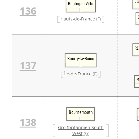
Ét
Boulogne Ville
136
Hauts-de-France
(F)
RE
Bourg-la-Reine
137
Île-de-France
(F)
M
Bournemouth
138
Großbritannien South
West
(G)