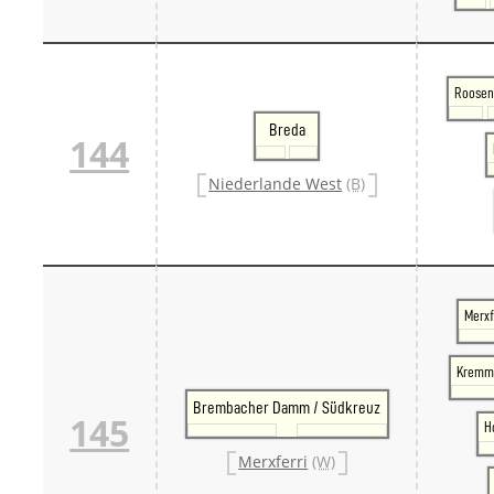
Roosen
Breda
144
Niederlande West
(B)
Merxf
Kremme
Brembacher Damm / Südkreuz
145
H
Merxferri
(W)