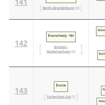
141
Berlin-Brandenburg
(D)
Helms
Braunschweig - Hbf
142
Bremen-
Niedersachsen
(D)
Bad H
Breclav
143
H
Tschechien Ost
(T)
Hohe