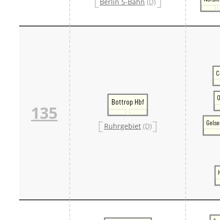
Berlin S-Bahn
(D)
C
O
Bottrop Hbf
135
Gelse
Ruhrgebiet
(D)