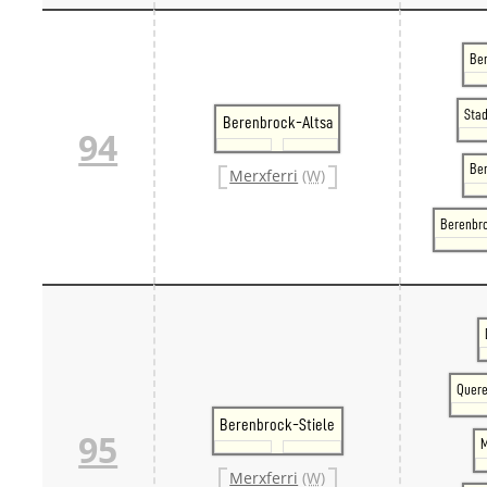
Ber
Sta
Berenbrock-Altsa
94
Be
Merxferri
(W)
Berenbr
Quere
Berenbrock-Stiele
95
M
Merxferri
(W)