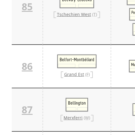
85
Pe
Tschechien West
(T)
Belfort-Montbéliard
86
Mu
Grand Est
(F)
Bellington
87
Merxferri
(W)