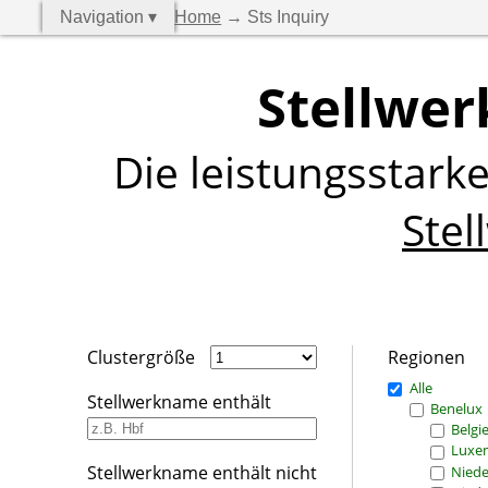
Navigation ▾
Home
→ Sts Inquiry
Stellwer
Die leistungsstark
Stel
Clustergröße
Regionen
Alle
Stellwerkname enthält
Benelux
Belgi
Luxe
Stellwerkname enthält nicht
Niede