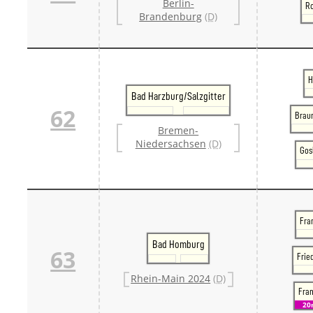
Berlin-
Ro
Brandenburg
(D)
H
Bad Harzburg/Salzgitter
62
Brau
Bremen-
Niedersachsen
(D)
Gosl
Fran
Bad Homburg
63
Frie
Rhein-Main 2024
(D)
Fra
20