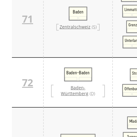
Limmatt
Baden
71
Grenz
Zentralschweiz
(S)
Unterla
Baden-Baden
Str
72
Baden-
Offenbu
Württemberg
(D)
Mlada
Turnov