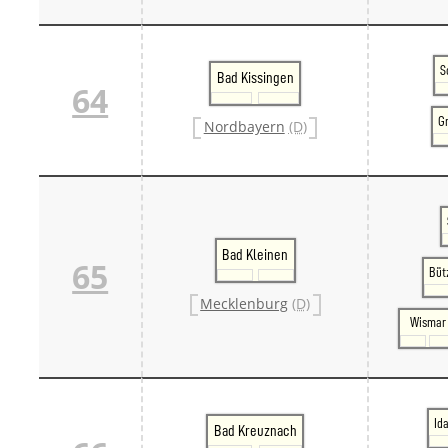
S
Bad Kissingen
64
G
Nordbayern
(D)
Bad Kleinen
65
Büt
Mecklenburg
(D)
Wismar
Id
Bad Kreuznach