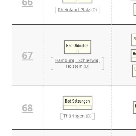
66
Rheinland-Pfalz
(D)
N
Bad Oldesloe
67
H
Hamburg - Schleswig-
Holstein
(D)
Bad Salzungen
68
Thüringen
(D)