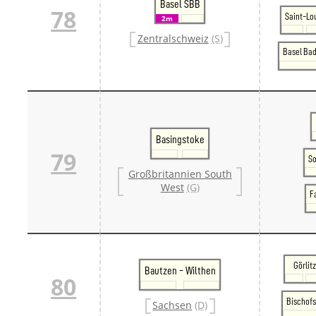
Basel SBB
78
Saint-Lo
2m
Zentralschweiz
(S)
Basel Bad
Basingstoke
79
S
Großbritannien South
West
(G)
F
Görlitz
Bautzen - Wilthen
80
Bischofs
Sachsen
(D)