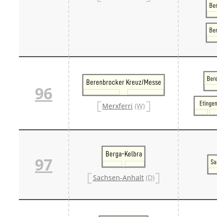
Ber
Be
Ber
Berenbrocker Kreuz/Messe
96
Etinge
Merxferri
(W)
Berga-Kelbra
97
Sa
Sachsen-Anhalt
(D)