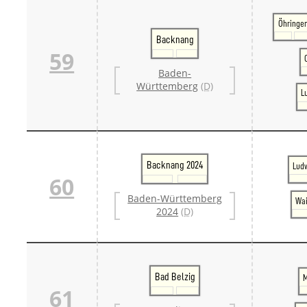
Öhringe
Backnang
59
Baden-
Württemberg
(D)
L
Backnang 2024
Lud
60
Baden-Württemberg
Wai
2024
(D)
Bad Belzig
M
61