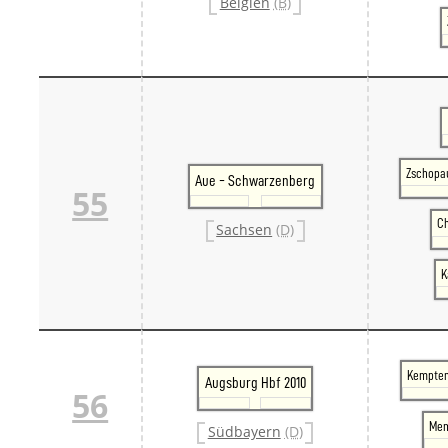
Belgien
(B)
Zschopau
Aue - Schwarzenberg
55
Ch
Sachsen
(D)
K
Kempten 
Augsburg Hbf 2010
56
Mem
Südbayern
(D)