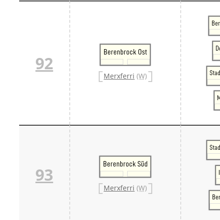
Ber
D
Berenbrock Ost
92
Sta
Merxferri
(W)
M
Sta
Berenbrock Süd
93
Merxferri
(W)
Be