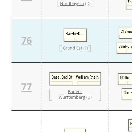
Eb
Nordbayern
(D)
Châlon
Bar-le-Duc
76
Saint-Diz
Grand Est
(F)
Basel Bad Bf - Weil am Rhein
Müllhei
77
Baden-
Grenz
Württemberg
(D)
H