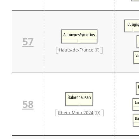
Busign
Aulnoye-Aymeries
57
Hauts-de-France
(F)
V
Babenhausen
58
As
Rhein-Main 2024
(D)
Da