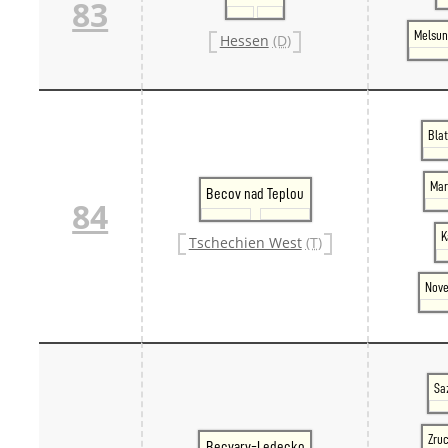
83
Melsun
Hessen
(D)
Blat
Mar
Becov nad Teplou
84
K
Tschechien West
(T)
Nove
Sa
Zru
Becvary-Ledecko