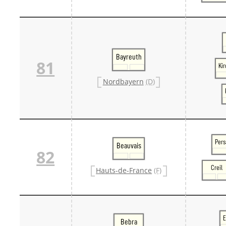
Bayreuth
81
Ki
Nordbayern
(D)
Per
Beauvais
82
Creil
Hauts-de-France
(F)
E
Bebra