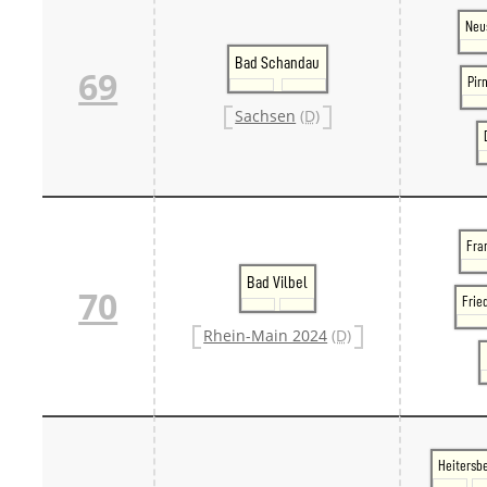
Neu
Bad Schandau
69
Pir
Sachsen
(D)
Fran
Bad Vilbel
70
Frie
Rhein-Main 2024
(D)
Heitersb