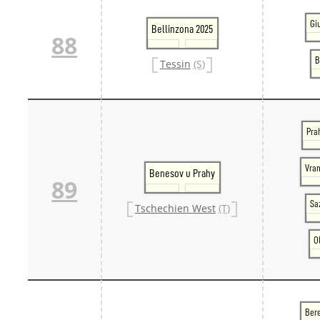
Gi
Bellinzona 2025
88
B
Tessin
(S)
Pra
Vran
Benesov u Prahy
89
Sa
Tschechien West
(T)
O
Ber