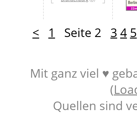
Berli
22
<
1
Seite 2
3
4
5
Mit ganz viel ♥ geb
(
Loa
Quellen sind v