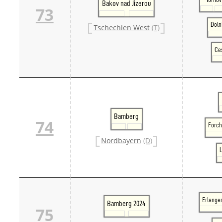
Bakov nad Jizerou
73
Doln
Tschechien West
(T)
Ces
Bamberg
74
Forch
Nordbayern
(D)
L
Erlange
Bamberg 2024
75