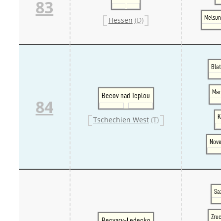
83
Melsun
Hessen
(D)
Blat
Mar
Becov nad Teplou
84
K
Tschechien West
(T)
Nove
Sa
Zru
Becvary-Ledecko