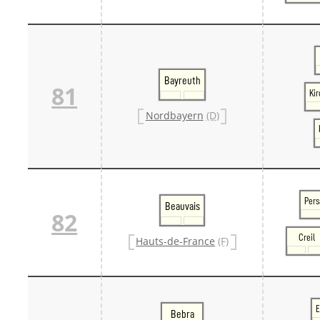
Bayreuth
81
Ki
Nordbayern
(D)
Per
Beauvais
82
Creil
Hauts-de-France
(F)
E
Bebra