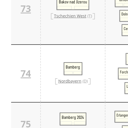
Bakov nad Jizerou
73
Doln
Tschechien West
(T)
Ces
Bamberg
74
Forch
Nordbayern
(D)
L
Erlange
Bamberg 2024
75