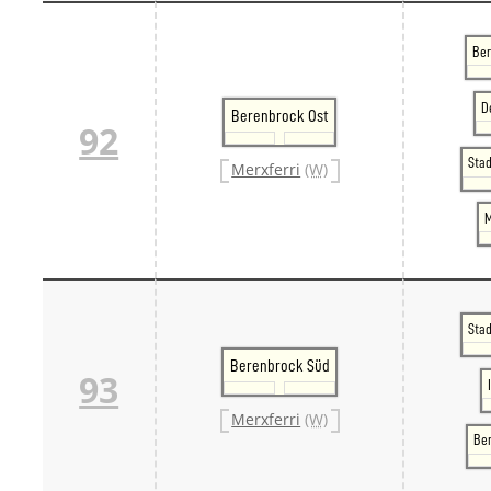
Ber
D
Berenbrock Ost
92
Sta
Merxferri
(W)
M
Sta
Berenbrock Süd
93
Merxferri
(W)
Be