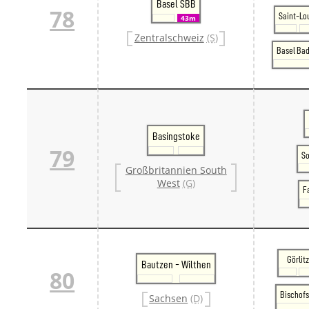
Basel SBB
78
Saint-Lo
43m
Zentralschweiz
(S)
Basel Bad
Basingstoke
79
S
Großbritannien South
West
(G)
F
Görlitz
Bautzen - Wilthen
80
Bischofs
Sachsen
(D)