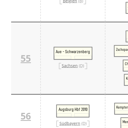
Belgien
(B)
Zschopau
Aue - Schwarzenberg
55
Ch
Sachsen
(D)
K
Kempten 
Augsburg Hbf 2010
56
Mem
Südbayern
(D)