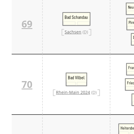
Neu
Bad Schandau
69
Pir
Sachsen
(D)
Fran
Bad Vilbel
70
Frie
Rhein-Main 2024
(D)
Heitersb