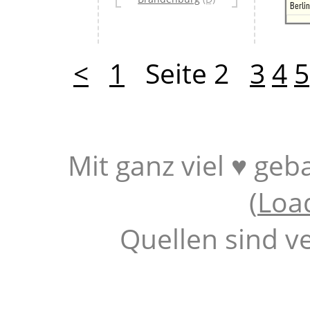
Berli
<
1
Seite 2
3
4
5
Mit ganz viel ♥ geb
(
Loa
Quellen sind v