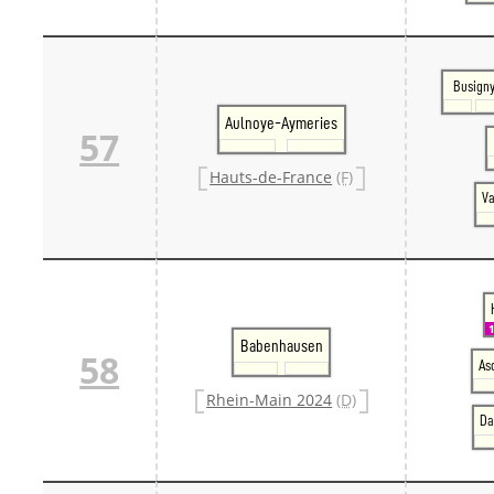
Busign
Aulnoye-Aymeries
57
Hauts-de-France
(F)
V
Babenhausen
58
As
Rhein-Main 2024
(D)
Da