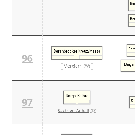
Ber
Be
Ber
Berenbrocker Kreuz/Messe
96
Etinge
Merxferri
(W)
Berga-Kelbra
97
Sa
Sachsen-Anhalt
(D)