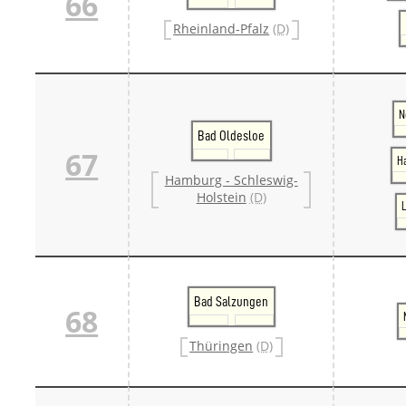
66
Rheinland-Pfalz
(D)
N
Bad Oldesloe
67
H
Hamburg - Schleswig-
Holstein
(D)
Bad Salzungen
68
Thüringen
(D)