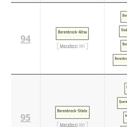
Ber
Sta
Berenbrock-Altsa
94
Be
Merxferri
(W)
Berenbr
Quere
Berenbrock-Stiele
95
M
Merxferri
(W)