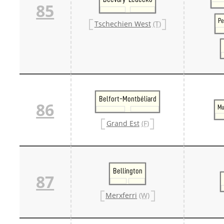
85
Pe
Tschechien West
(T)
Belfort-Montbéliard
86
Mu
Grand Est
(F)
Bellington
87
Merxferri
(W)