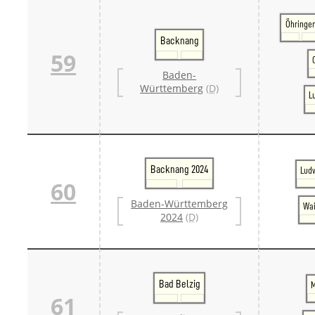
Öhringe
Backnang
59
Baden-
Württemberg
(D)
L
Backnang 2024
Lud
60
Baden-Württemberg
Wai
2024
(D)
Bad Belzig
M
61