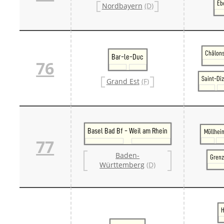
Eb
Nordbayern
(D)
Châlon
Bar-le-Duc
76
Saint-Diz
Grand Est
(F)
Basel Bad Bf - Weil am Rhein
Müllhei
77
Baden-
Grenz
Württemberg
(D)
H