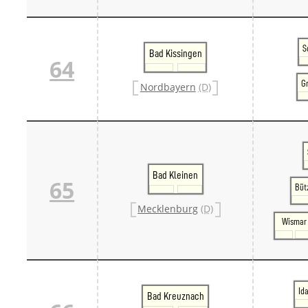
S
Bad Kissingen
64
G
Nordbayern
(D)
Bad Kleinen
65
Büt
Mecklenburg
(D)
Wismar
Id
Bad Kreuznach