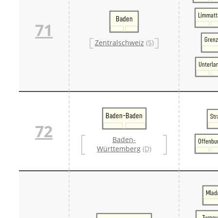
Limmatt
Baden
71
Grenz
Zentralschweiz
(S)
Unterla
Baden-Baden
Str
72
Baden-
Offenbu
Württemberg
(D)
Mlada
Turnov