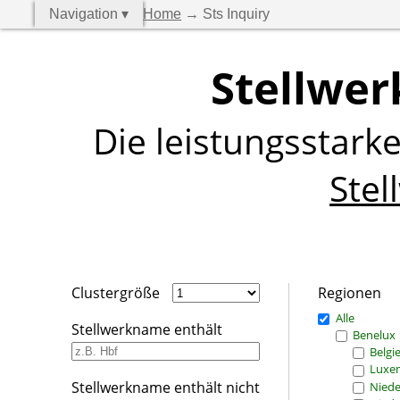
Navigation ▾
Home
→ Sts Inquiry
Stellwer
Die leistungsstark
Stel
Clustergröße
Regionen
Alle
Stellwerkname enthält
Benelux
Belgi
Luxe
Stellwerkname enthält nicht
Niede