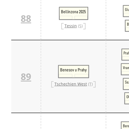
Gi
Bellinzona 2025
88
B
Tessin
(S)
Pra
Vran
Benesov u Prahy
89
Sa
Tschechien West
(T)
O
Ber