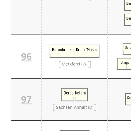
Ber
Be
Ber
Berenbrocker Kreuz/Messe
96
Etinge
Merxferri
(W)
Berga-Kelbra
97
Sa
Sachsen-Anhalt
(D)