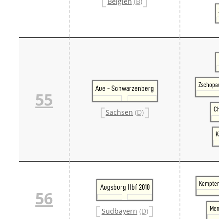
Belgien
(B)
Zschopau
Aue - Schwarzenberg
55
Ch
Sachsen
(D)
K
Kempten 
Augsburg Hbf 2010
56
Mem
Südbayern
(D)