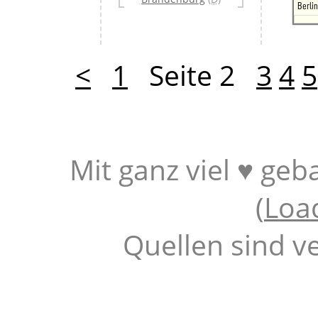
Berli
<
1
Seite 2
3
4
5
Mit ganz viel ♥ geb
(
Loa
Quellen sind v