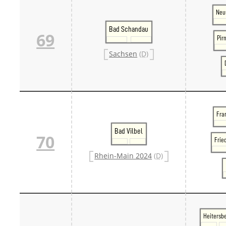
Neu
Bad Schandau
69
Pir
Sachsen
(D)
Fran
Bad Vilbel
70
Frie
Rhein-Main 2024
(D)
Heitersb