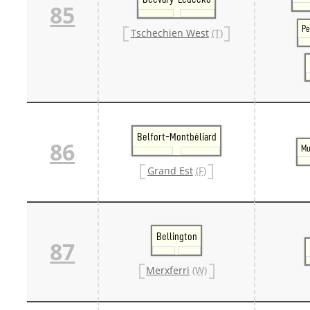
85
Pe
Tschechien West
(T)
Belfort-Montbéliard
86
Mu
Grand Est
(F)
Bellington
87
Merxferri
(W)