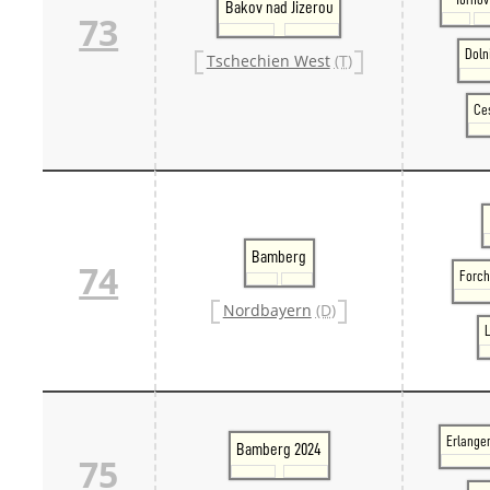
Bakov nad Jizerou
73
Doln
Tschechien West
(T)
Ces
Bamberg
74
Forch
Nordbayern
(D)
L
Erlange
Bamberg 2024
75