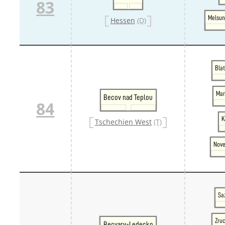
83
Melsun
Hessen
(D)
Blat
Mar
Becov nad Teplou
84
K
Tschechien West
(T)
Nove
Sa
Zru
Becvary-Ledecko