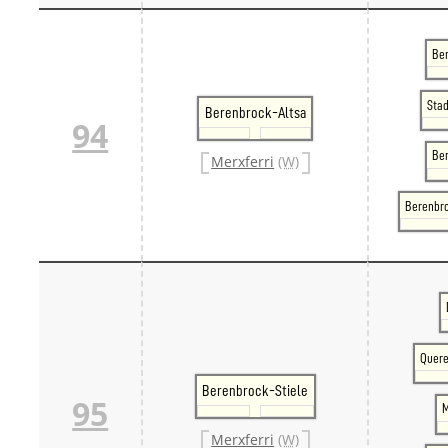
Ber
Sta
Berenbrock-Altsa
94
Be
Merxferri
(W)
Berenbr
Quere
Berenbrock-Stiele
95
M
Merxferri
(W)