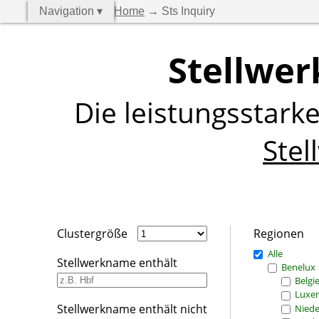
Navigation ▾
Home
→ Sts Inquiry
Stellwer
Die leistungsstark
Stel
Clustergröße
Regionen
Alle
Stellwerkname enthält
Benelux
Belgi
Luxe
Stellwerkname enthält nicht
Niede