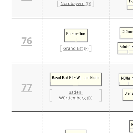
Eb
Nordbayern
(D)
Châlon
Bar-le-Duc
76
Saint-Diz
Grand Est
(F)
Basel Bad Bf - Weil am Rhein
Müllhei
77
Baden-
Grenz
Württemberg
(D)
H