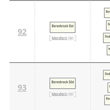
Ber
D
Berenbrock Ost
92
Sta
Merxferri
(W)
M
Sta
Berenbrock Süd
93
Merxferri
(W)
Be