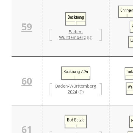
Öhringe
Backnang
59
Baden-
Württemberg
(D)
L
Backnang 2024
Lud
60
Baden-Württemberg
Wai
2024
(D)
Bad Belzig
M
61