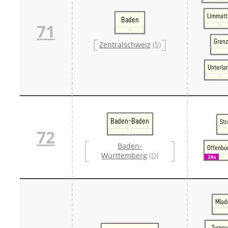
Limmatt
Baden
71
Grenz
Zentralschweiz
(S)
Unterla
Baden-Baden
Str
72
Baden-
Offenbu
Württemberg
(D)
28s
Mlada
Turnov