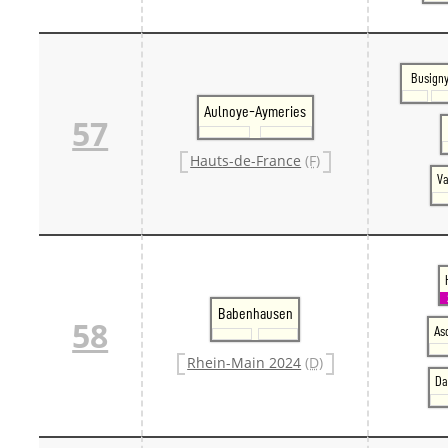
Busign
Aulnoye-Aymeries
57
Hauts-de-France
(F)
V
Babenhausen
58
As
Rhein-Main 2024
(D)
Da