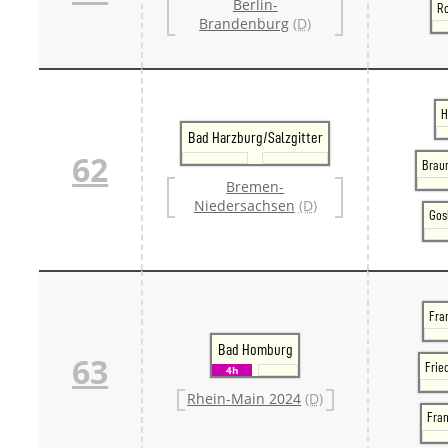
Berlin-
Ro
Brandenburg
(D)
H
Bad Harzburg/Salzgitter
62
Brau
Bremen-
Niedersachsen
(D)
Gosl
Fran
Bad Homburg
63
Frie
4h
Rhein-Main 2024
(D)
Fra