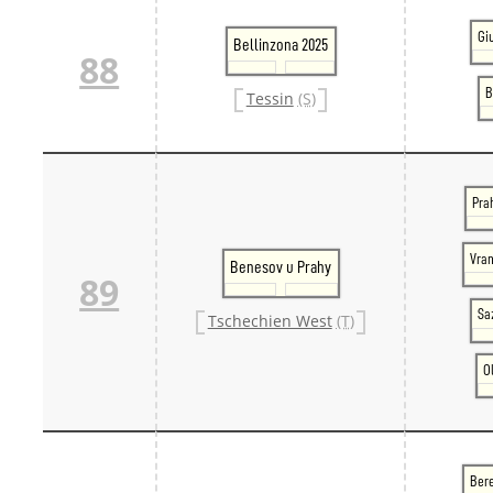
Gi
Bellinzona 2025
88
B
Tessin
(S)
Pra
Vran
Benesov u Prahy
89
Sa
Tschechien West
(T)
O
Ber