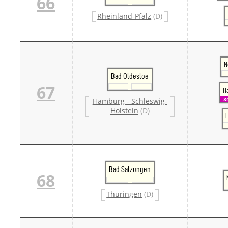
66
Rheinland-Pfalz
(D)
N
Bad Oldesloe
67
H
3
Hamburg - Schleswig-
Holstein
(D)
Bad Salzungen
68
Thüringen
(D)