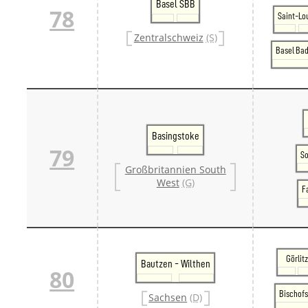
Basel SBB
78
Saint-Lo
Zentralschweiz
(S)
Basel Bad
Basingstoke
79
S
Großbritannien South
West
(G)
F
Görlitz
Bautzen - Wilthen
80
Bischofs
Sachsen
(D)