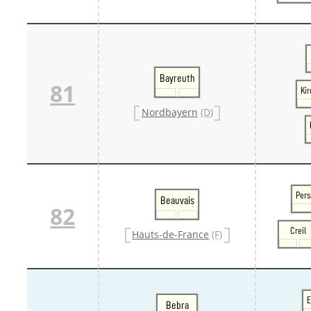
Bayreuth
81
Ki
Nordbayern
(D)
Per
Beauvais
82
Creil
Hauts-de-France
(F)
E
Bebra