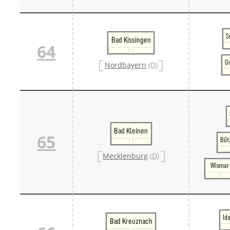
S
Bad Kissingen
64
G
Nordbayern
(D)
Bad Kleinen
65
Büt
Mecklenburg
(D)
Wismar
Id
Bad Kreuznach