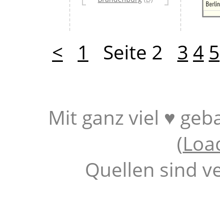
Berli
<
1
Seite 2
3
4
5
Mit ganz viel ♥ geb
(
Loa
Quellen sind v