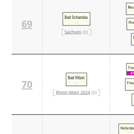
Neu
Bad Schandau
69
Pir
Sachsen
(D)
Fran
47
Bad Vilbel
70
Frie
Rhein-Main 2024
(D)
Heitersb