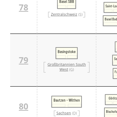
Basel SBB
78
Saint-Lo
Zentralschweiz
(S)
Basel Bad
Basingstoke
79
S
Großbritannien South
West
(G)
F
Görlitz
Bautzen - Wilthen
80
Bischofs
Sachsen
(D)