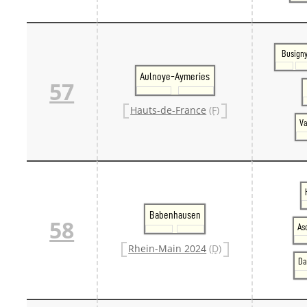
Busign
Aulnoye-Aymeries
57
Hauts-de-France
(F)
V
Babenhausen
58
As
Rhein-Main 2024
(D)
Da