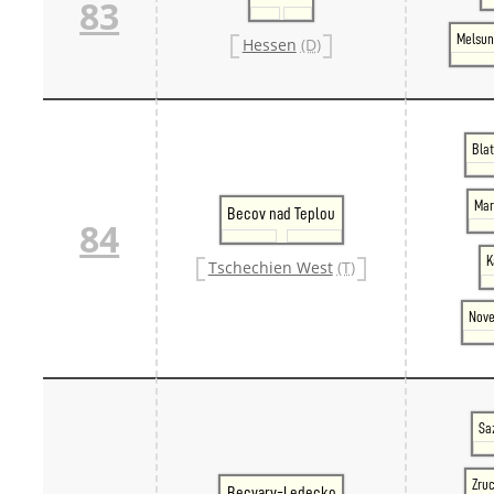
83
Melsun
Hessen
(D)
Blat
Mar
Becov nad Teplou
84
K
Tschechien West
(T)
Nove
Sa
Zru
Becvary-Ledecko