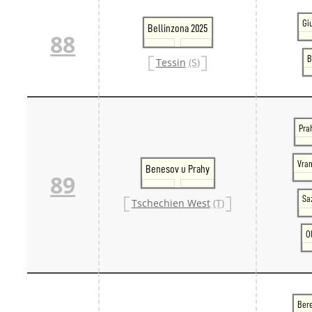
Gi
Bellinzona 2025
88
B
Tessin
(S)
Pra
Vran
Benesov u Prahy
89
Sa
Tschechien West
(T)
O
Ber