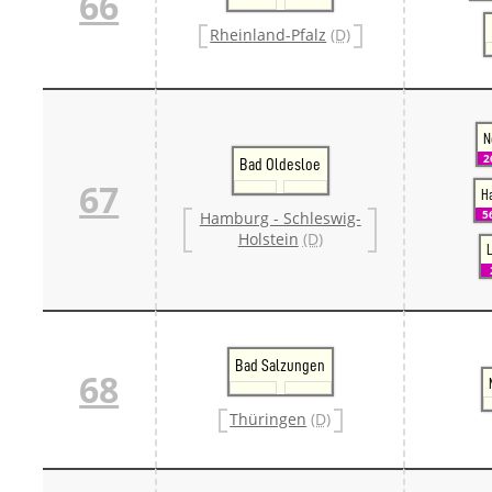
66
Rheinland-Pfalz
(D)
N
2
Bad Oldesloe
67
H
5
Hamburg - Schleswig-
Holstein
(D)
Bad Salzungen
68
Thüringen
(D)