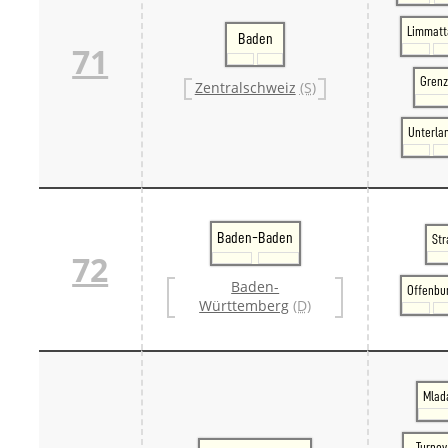
Limmatt
Baden
71
Grenz
Zentralschweiz
(S)
Unterla
Baden-Baden
Str
72
Baden-
Offenbu
Württemberg
(D)
Mlada
Turnov