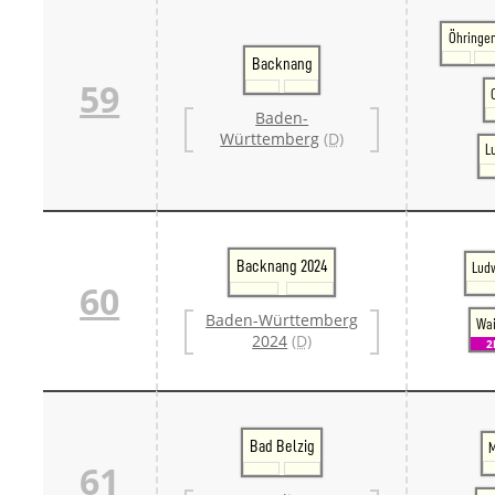
Öhringe
Backnang
59
Baden-
Württemberg
(D)
L
Backnang 2024
Lud
60
Baden-Württemberg
Wai
2024
(D)
2
Bad Belzig
M
61