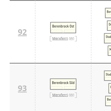
Ber
D
Berenbrock Ost
92
Sta
Merxferri
(W)
M
Sta
Berenbrock Süd
93
Merxferri
(W)
Be