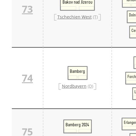
Bakov nad Jizerou
73
Doln
Tschechien West
(T)
Ces
Bamberg
74
Forch
Nordbayern
(D)
L
Erlange
Bamberg 2024
75