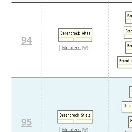
Ber
Sta
Berenbrock-Altsa
94
Be
Merxferri
(W)
Berenbr
Quere
Berenbrock-Stiele
95
M
Merxferri
(W)