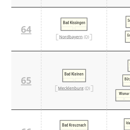
S
Bad Kissingen
64
G
Nordbayern
(D)
Bad Kleinen
65
Büt
Mecklenburg
(D)
Wismar
Id
Bad Kreuznach