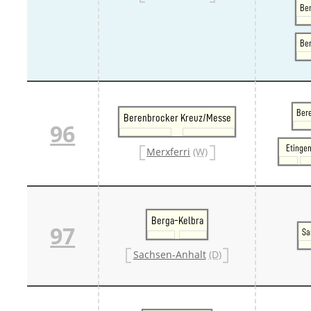
Ber
Be
Ber
Berenbrocker Kreuz/Messe
96
Etinge
Merxferri
(W)
Berga-Kelbra
97
Sa
Sachsen-Anhalt
(D)