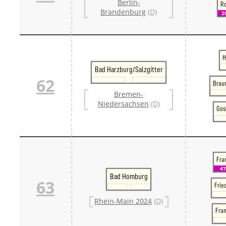
Berlin-
Ro
Brandenburg
(D)
2
H
Bad Harzburg/Salzgitter
62
Brau
Bremen-
Niedersachsen
(D)
Gosl
Fran
47
Bad Homburg
63
Frie
Rhein-Main 2024
(D)
Fra