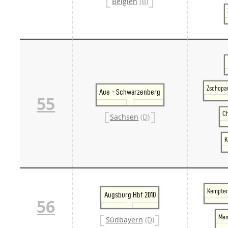
Belgien
(B)
Zschopau
Aue - Schwarzenberg
55
Ch
Sachsen
(D)
K
Kempten 
Augsburg Hbf 2010
56
Mem
Südbayern
(D)