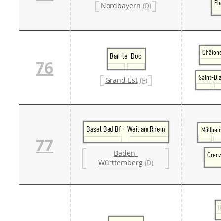
Eb
Nordbayern
(D)
Châlon
Bar-le-Duc
76
Saint-Diz
Grand Est
(F)
Basel Bad Bf - Weil am Rhein
Müllhei
77
Baden-
Grenz
Württemberg
(D)
H