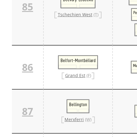
85
Pe
Tschechien West
(T)
Belfort-Montbéliard
86
Mu
Grand Est
(F)
Bellington
87
Merxferri
(W)