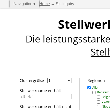
Navigation ▾
Home
→ Sts Inquiry
Stellwer
Die leistungsstark
Stel
Clustergröße
Regionen
Alle
Stellwerkname enthält
Benelux
Belgi
Luxe
Stellwerkname enthält nicht
Niede