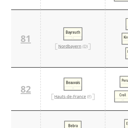
Bayreuth
81
Ki
Nordbayern
(D)
Per
Beauvais
82
Creil
Hauts-de-France
(F)
E
Bebra