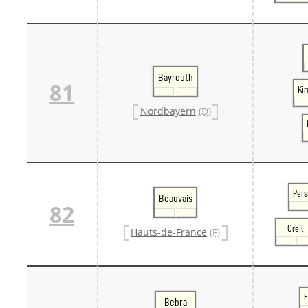
Bayreuth
81
Ki
Nordbayern
(D)
Per
Beauvais
82
Creil
Hauts-de-France
(F)
E
Bebra