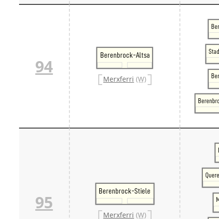
Ber
Sta
Berenbrock-Altsa
94
Be
Merxferri
(W)
Berenbr
Quere
Berenbrock-Stiele
95
M
Merxferri
(W)