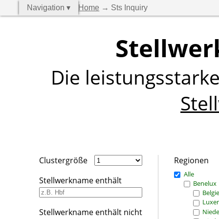
Navigation ▾
Home
→ Sts Inquiry
Stellwer
Die leistungsstark
Stel
Clustergröße
Regionen
Alle
Stellwerkname enthält
Benelux
Belgi
Luxe
Stellwerkname enthält nicht
Niede