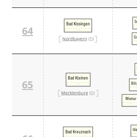
S
Bad Kissingen
64
G
Nordbayern
(D)
Bad Kleinen
65
Büt
Mecklenburg
(D)
Wismar
Id
Bad Kreuznach