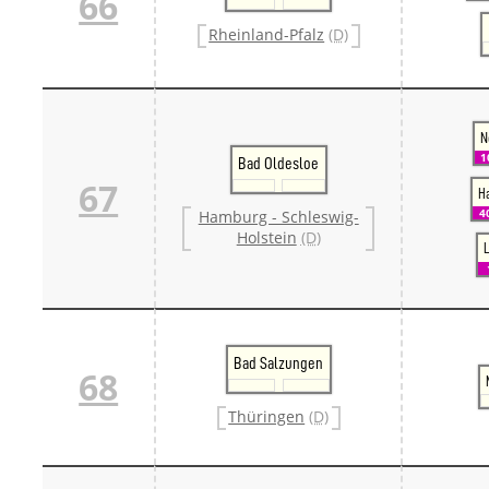
66
Rheinland-Pfalz
(D)
N
1
Bad Oldesloe
67
H
4
Hamburg - Schleswig-
Holstein
(D)
Bad Salzungen
68
Thüringen
(D)