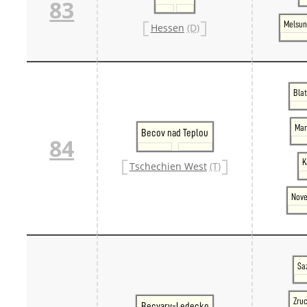
83
Melsun
Hessen
(D)
Blat
Mar
Becov nad Teplou
84
K
Tschechien West
(T)
Nove
Sa
Zru
Becvary-Ledecko