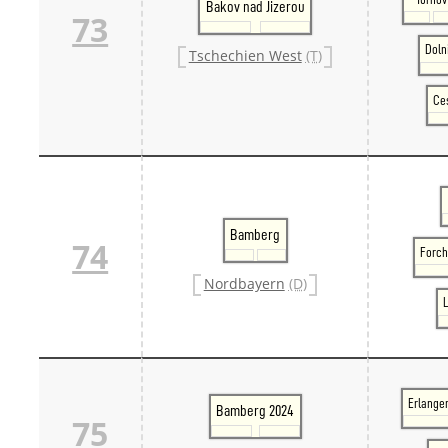
Bakov nad Jizerou
73
Doln
Tschechien West
(T)
Ces
Bamberg
74
Forch
Nordbayern
(D)
L
Erlange
Bamberg 2024
75