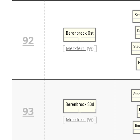
Ber
D
Berenbrock Ost
92
Sta
Merxferri
(W)
M
Sta
Berenbrock Süd
93
Merxferri
(W)
Be