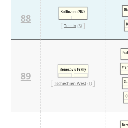
Gi
Bellinzona 2025
88
B
Tessin
(S)
Pra
Vran
Benesov u Prahy
89
Sa
Tschechien West
(T)
O
Ber