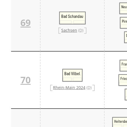
Neu
Bad Schandau
69
Pir
Sachsen
(D)
Fran
Bad Vilbel
70
Frie
Rhein-Main 2024
(D)
Heitersb