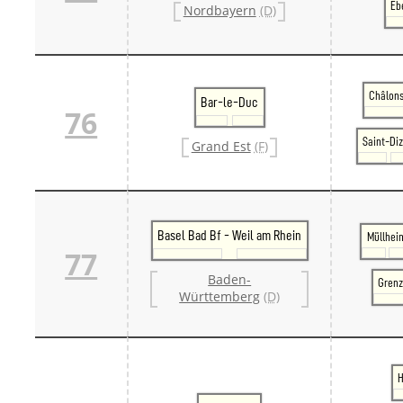
Eb
Nordbayern
(D)
Châlon
Bar-le-Duc
76
Saint-Diz
Grand Est
(F)
Basel Bad Bf - Weil am Rhein
Müllhei
77
Baden-
Grenz
Württemberg
(D)
H