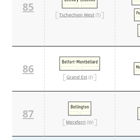
85
Pe
Tschechien West
(T)
Belfort-Montbéliard
86
Mu
Grand Est
(F)
Bellington
87
Merxferri
(W)