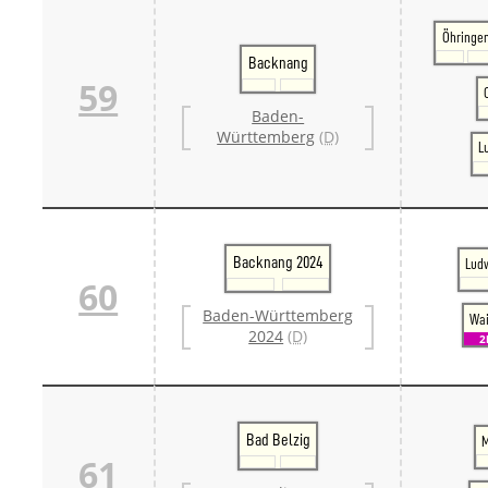
Öhringe
Backnang
59
Baden-
Württemberg
(D)
L
Backnang 2024
Lud
60
Baden-Württemberg
Wai
2024
(D)
2
Bad Belzig
M
61