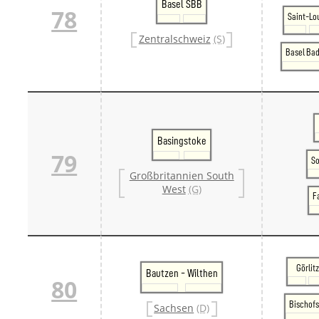
Basel SBB
78
Saint-Lo
Zentralschweiz
(S)
Basel Bad
Basingstoke
79
S
Großbritannien South
West
(G)
F
Görlitz
Bautzen - Wilthen
80
Bischofs
Sachsen
(D)