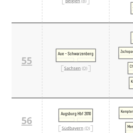
Belgien
(B)
Zschopau
Aue - Schwarzenberg
55
Ch
Sachsen
(D)
K
Kempten 
Augsburg Hbf 2010
56
Mem
Südbayern
(D)