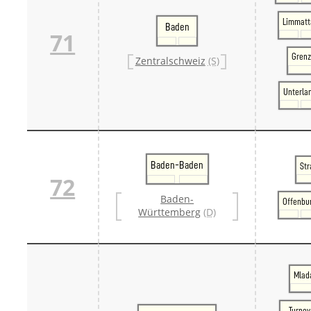
Limmatt
Baden
71
Grenz
Zentralschweiz
(S)
Unterla
Baden-Baden
Str
72
Baden-
Offenbu
Württemberg
(D)
Mlada
Turnov