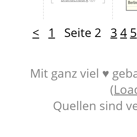
Berli
<
1
Seite 2
3
4
5
Mit ganz viel ♥ geb
(
Loa
Quellen sind v