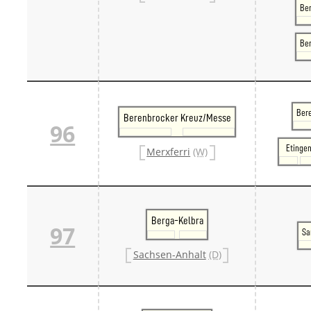
Ber
Be
Ber
Berenbrocker Kreuz/Messe
96
Etinge
Merxferri
(W)
Berga-Kelbra
97
Sa
Sachsen-Anhalt
(D)