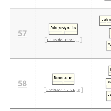
Busign
Aulnoye-Aymeries
57
Hauts-de-France
(F)
V
Babenhausen
58
As
Rhein-Main 2024
(D)
Da