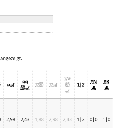
angezeigt.
▽⌀
⌀⌀
#N
#R

⌀🎢
▽🤯
▽🎢
🤯
1|2
🤯🎢
👤
👤
🎢
8
2,98
2,43
1,88
2,98
2,43
1|2
0|0
1|0