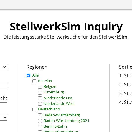
StellwerkSim Inquiry
Die leistungsstarke Stellwerksuche für den
StellwerkSim
.
Regionen
Sorti
Alle
1. Stu
Benelux
2. Stu
Belgien
Luxemburg
3. Stu
icht
Niederlande Ost
4. Stu
Niederlande West
Deutschland
Baden-Württemberg
Baden-Württemberg 2024
Berlin S-Bahn
Berlin-Brandenburg