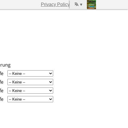
Privacy Policy
▾
erung
fe
fe
fe
fe