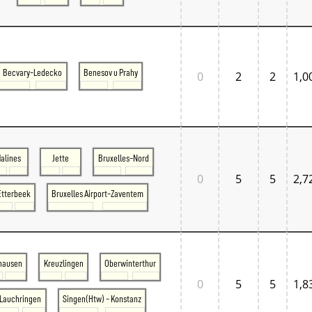
Becvary-Ledecko
Benesov u Prahy
0
2
2
1,0
alines
Jette
Bruxelles-Nord
0
5
5
2,7
Etterbeek
Bruxelles Airport-Zaventem
hausen
Kreuzlingen
Oberwinterthur
0
5
5
1,8
Lauchringen
Singen(Htw) - Konstanz