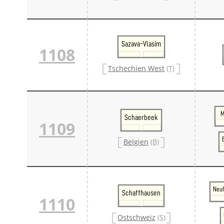
Sazava-Vlasim
1108
Tschechien West
(T)
M
Schaerbeek
1109
Belgien
(B)
Neu
Schaffhausen
1110
Ostschweiz
(S)