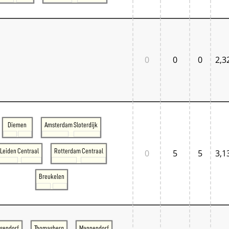
0
0
0
2,3
Diemen
Amsterdam Sloterdijk
Leiden Centraal
Rotterdam Centraal
0
5
5
3,1
Breukelen
sendorf
Thomasberg
Mannendorf