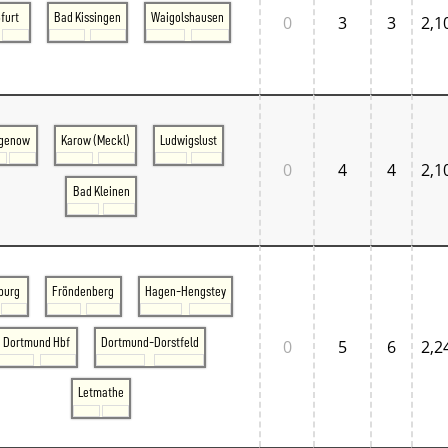
furt
Bad Kissingen
Waigolshausen
0
3
3
2,1
genow
Karow (Meckl)
Ludwigslust
0
4
4
2,1
Bad Kleinen
burg
Fröndenberg
Hagen-Hengstey
Dortmund Hbf
Dortmund-Dorstfeld
0
5
6
2,2
Letmathe