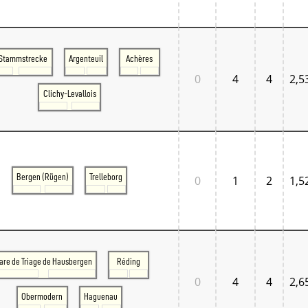
Tschechien West
Weitere Regionen
Alternative Stellwerke
BundesbahnZeiten
Merxferri
Stammstrecke
Argenteuil
Achères
Polen
0
4
4
2,5
Österreich
Clichy-Levallois
Österreich Mitte
Österreich Ost
Österreich West
Bergen (Rügen)
Trelleborg
0
1
2
1,5
are de Triage de Hausbergen
Réding
0
4
4
2,6
Obermodern
Haguenau