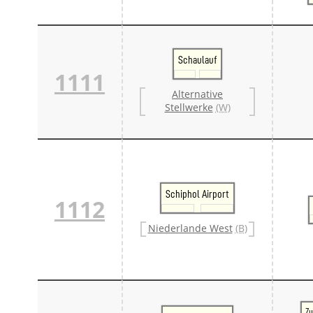
Schaulauf
1111
Alternative
Stellwerke
(W)
Schiphol Airport
1112
Niederlande West
(B)
Zu