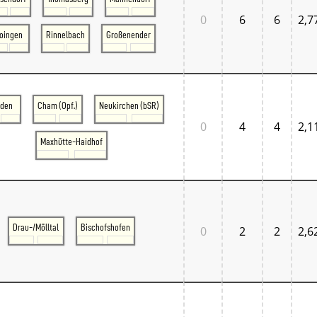
0
6
6
2,7
oingen
Rinnelbach
Großenender
den
Cham (Opf.)
Neukirchen (bSR)
0
4
4
2,1
Maxhütte-Haidhof
Drau-/Mölltal
Bischofshofen
0
2
2
2,6