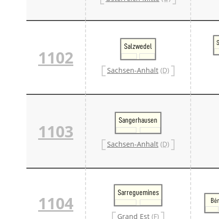
Salzwedel
1102
Sachsen-Anhalt
(D)
Sangerhausen
1103
Sachsen-Anhalt
(D)
Sarreguemines
1104
Bé
Grand Est
(F)