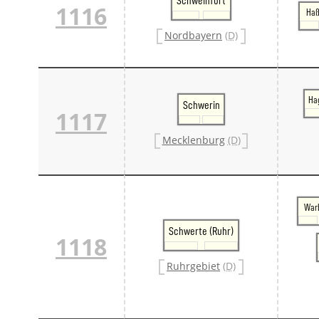
Schweinfurt
1116
Haß
Nordbayern
(D)
Ha
Schwerin
1117
Mecklenburg
(D)
War
Schwerte (Ruhr)
1118
Ruhrgebiet
(D)