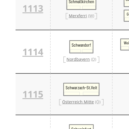
Schmallkirchen
1113
G
Merxferri
(W)
Wei
Schwandorf
1114
Nordbayern
(D)
Schwarzach-St.Veit
1115
Österreich Mitte
(Ö)