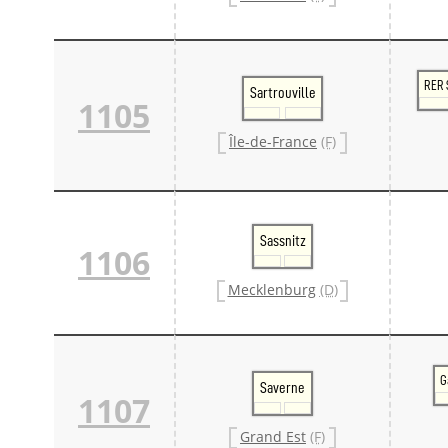
RER 
Sartrouville
1105
Île-de-France
(F)
Sassnitz
1106
Mecklenburg
(D)
G
Saverne
1107
Grand Est
(F)