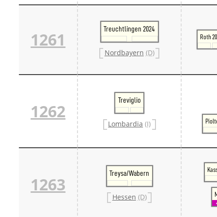
Treuchtlingen 2024
1261
Roth 2
Nordbayern
(D)
Treviglio
1262
Piol
Lombardia
(I)
Kas
Treysa/Wabern
1263
Hessen
(D)