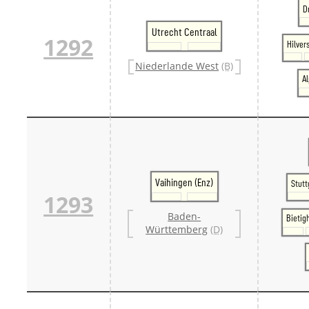
D
Utrecht Centraal
1292
Hilver
Niederlande West
(B)
A
Vaihingen (Enz)
Stut
1293
Baden-
Bietig
Württemberg
(D)