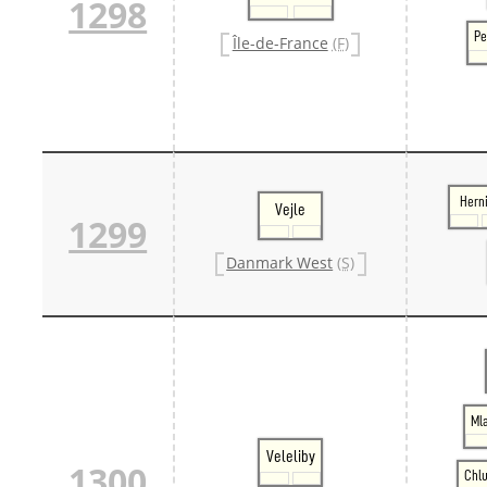
1298
Pe
Île-de-France
(F)
Hern
Vejle
1299
Danmark West
(S)
Mla
Veleliby
1300
Chl