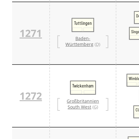
D
Tuttlingen
1271
Sing
Baden-
Württemberg
(D)
Wimbl
Twickenham
1272
Großbritannien
South West
(G)
Cl