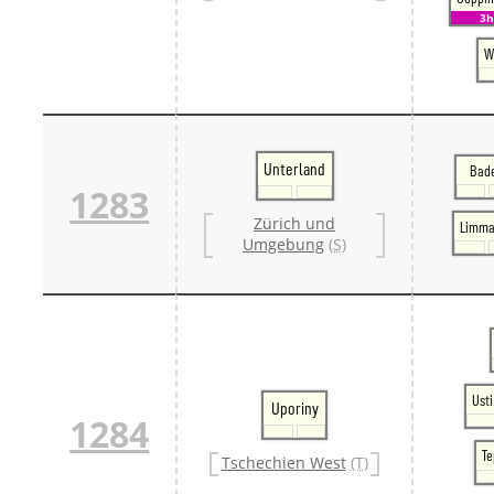
3h
W
Unterland
Bad
1283
Zürich und
Limma
Umgebung
(S)
Ust
Uporiny
1284
Te
Tschechien West
(T)