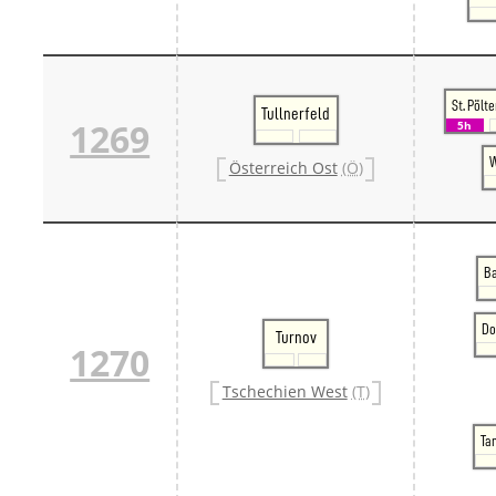
St. Pölt
Tullnerfeld
1269
5h
W
Österreich Ost
(Ö)
Ba
Do
Turnov
1270
Tschechien West
(T)
Ta