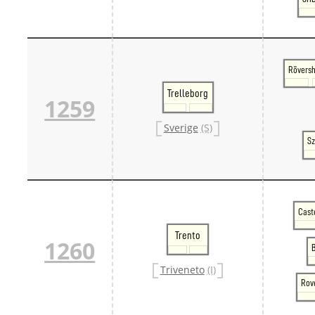
Rövers
Trelleborg
1259
Sverige
(S)
Sz
Cast
Trento
1260
Triveneto
(I)
Rov