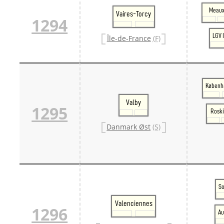
Meau
Vaires-Torcy
1294
LGV 
Île-de-France
(F)
Københ
Valby
1295
Roski
Danmark Øst
(S)
S
Valenciennes
1296
Au