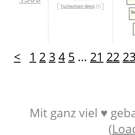
Tschechien West
(T)
Do
<
1
2
3
4
5
…
21
22
2
Mit ganz viel ♥ geb
(
Loa