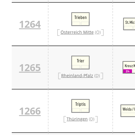
Trieben
1264
St. Mi
Österreich Mitte
(Ö)
Trier
1265
Kreuz 
2h
Rheinland-Pfalz
(D)
Triptis
1266
Weida / 
Thüringen
(D)