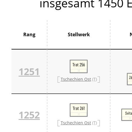
insgesamt 1450 E
Thür
France
Centr
Grand
Hauts
Norm
Rang
Stellwerk
Pays 
Île-d
Großbrit
Groß
Großb
Trat 256
Großb
1251
Italien
Z
Tschechien Ost
(T)
Lomb
Trive
Schweiz
Bern 
Ostsc
Tessi
Trat 261
1252
West
Svit
Zentr
Tschechien Ost
(T)
Züri
Skandin