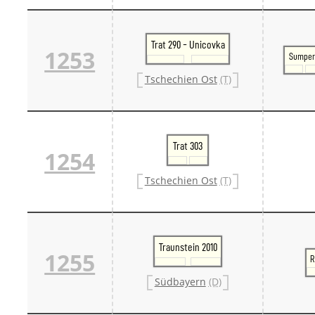
Danm
Danm
Sveri
Trat 290 - Unicovka
Tschech
1253
Sumpe
Tsche
Tsche
Tschechien Ost
(T)
Weitere 
Alter
Bund
Merxf
Pole
Trat 303
1254
Österrei
Öster
Tschechien Ost
(T)
Öster
Öster
Traunstein 2010
1255
R
Südbayern
(D)