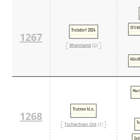
SFS K
Troisdorf 2024
1267
Rheinland
(D)
Köln/
Mart
Trutnov hl.n.
1268
Te
Tschechien Ost
(T)
Sed