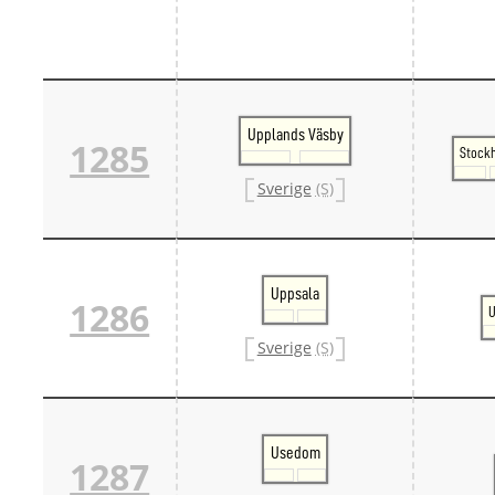
Upplands Väsby
1285
Stock
Sverige
(S)
Uppsala
1286
U
Sverige
(S)
Usedom
1287