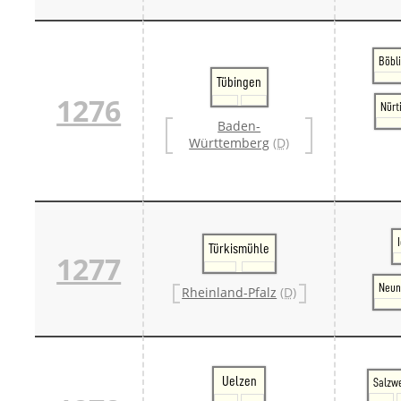
Böbl
Tübingen
1276
Nürt
Baden-
Württemberg
(D)
Türkismühle
1277
Neun
Rheinland-Pfalz
(D)
Uelzen
Salzw