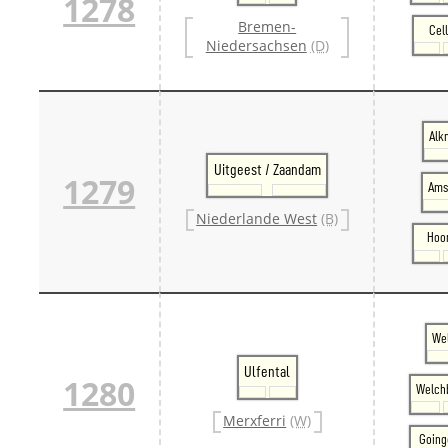
1278
Bremen-
Cel
Niedersachsen
(D)
Alk
Uitgeest / Zaandam
1279
Ams
Niederlande West
(B)
Hoo
Wel
Ulfental
1280
Welch
Merxferri
(W)
Going