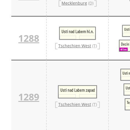
Mecklenburg
(D)
Ust
Usti nad Labem hl.n.
1288
Decin 
Tschechien West
(T)
41m
Usti
Ust
Usti nad Labem zapad
1289
Te
Tschechien West
(T)