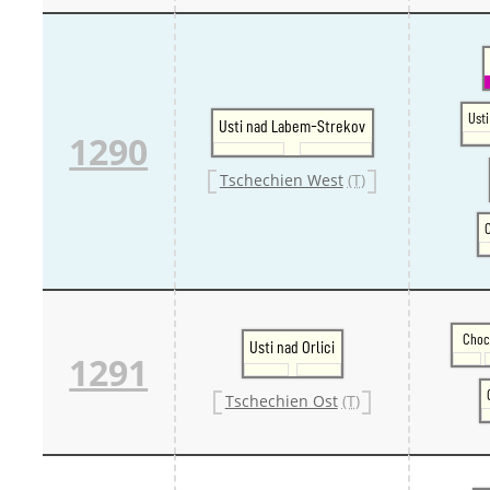
Ust
Usti nad Labem-Strekov
1290
Tschechien West
(T)
C
Choc
Usti nad Orlici
1291
Tschechien Ost
(T)