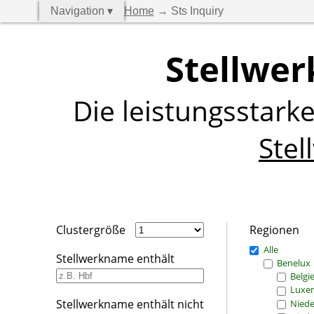
Navigation ▾
Home
→ Sts Inquiry
Stellwer
Die leistungsstark
Stel
Clustergröße
Regionen
Alle
Stellwerkname enthält
Benelux
Belgi
Luxe
Stellwerkname enthält nicht
Niede