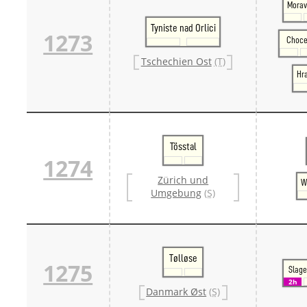
Morav
Tyniste nad Orlici
1273
Choc
Tschechien Ost
(T)
Hra
Tösstal
1274
Zürich und
W
Umgebung
(S)
Tølløse
1275
Slage
2h
Danmark Øst
(S)