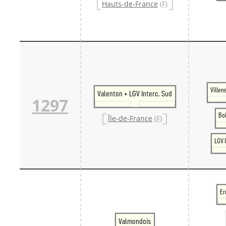
Hauts-de-France
(F)
Ville
Valenton + LGV Interc. Sud
1297
Bo
Île-de-France
(F)
LGV 
Er
Valmondois