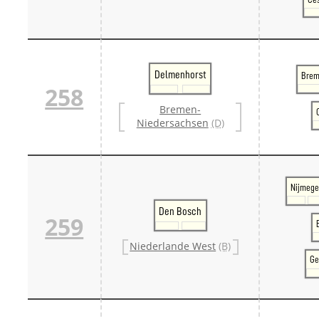
Delmenhorst
Brem
258
Bremen-
Niedersachsen
(D)
Nijmege
Den Bosch
259
Niederlande West
(B)
Ge