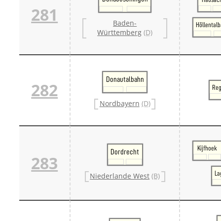
281
Baden-
Höllental
Württemberg
(D)
Donautalbahn
282
Reg
Nordbayern
(D)
Kijfhoek
Dordrecht
283
La
Niederlande West
(B)