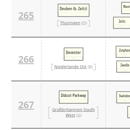
Naum
Deuben (b. Zeitz)
265
Zeitz
Thüringen
(D)
Zutphe
Deventer
266
Zwolle
Niederlande Ost
(B)
Didcot Parkway
Swindo
267
Großbritannien South
West
(G)