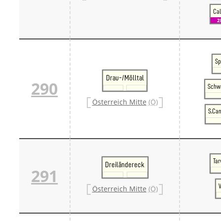
Cal
2
Sp
Drau-/Mölltal
290
Schwa
Österreich Mitte
(Ö)
S.Can
Tar
Dreiländereck
291
V
Österreich Mitte
(Ö)