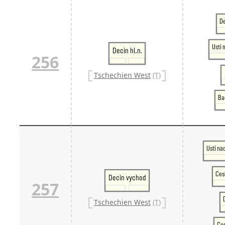
De
Usti 
Decin hl.n.
256
Tschechien West
(T)
Ba
Usti na
Ces
Decin vychod
257
Tschechien West
(T)
Ces