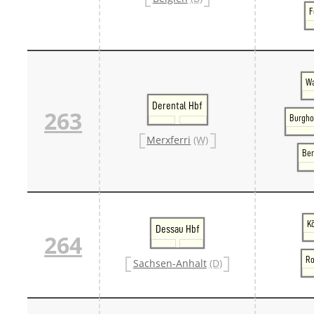
F
Wa
Derental Hbf
263
Burghol
Merxferri
(W)
Ber
K
Dessau Hbf
264
Ro
Sachsen-Anhalt
(D)