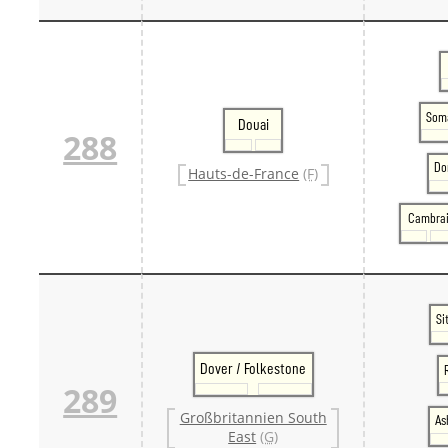
Som
Douai
288
Do
Hauts-de-France
(F)
Cambra
Si
Dover / Folkestone
289
Großbritannien South
As
East
(G)