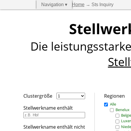
Navigation ▾
Home
→ Sts Inquiry
Stellwer
Die leistungsstark
Stel
Clustergröße
Regionen
Alle
Stellwerkname enthält
Benelux
Belgi
Luxe
Stellwerkname enthält nicht
Niede