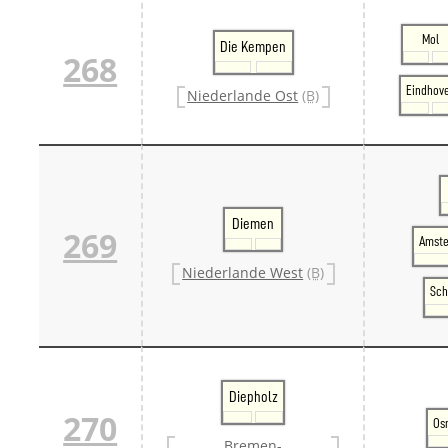
Mol
Die Kempen
268
Eindhov
Niederlande Ost
(B)
Diemen
269
Amste
Niederlande West
(B)
Sch
Diepholz
270
Os
Bremen-