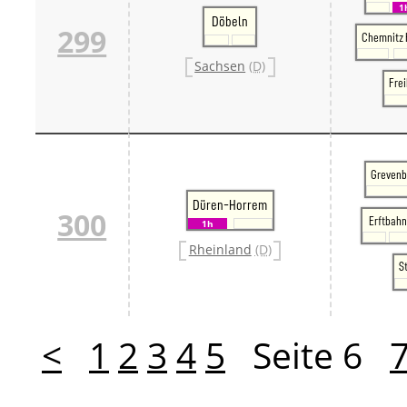
1
Döbeln
299
Chemnitz 
Sachsen
(D)
Frei
Grevenb
Düren-Horrem
300
Erftbahn
1h
Rheinland
(D)
S
<
1
2
3
4
5
Seite 6