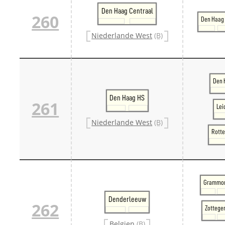
Den Haag Centraal
260
Den Haag
Niederlande West
(B)
Den 
Den Haag HS
261
Lei
Niederlande West
(B)
Rotte
Grammo
Denderleeuw
262
Zottege
Belgien
(B)