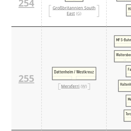
254
Großbritannien South
H
East
(G)
MF S-Bah
Waltersbe
Fa
Dattenheim / Westkreuz
255
Haltenh
Merxferri
(W)
Me
Tor