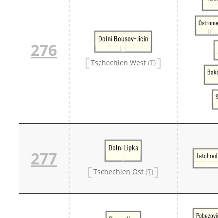
Ostrome
Dolni Bousov-Jicin
276
Tschechien West
(T)
Bako
S
Dolni Lipka
277
Letohrad
Tschechien Ost
(T)
Pobezovi