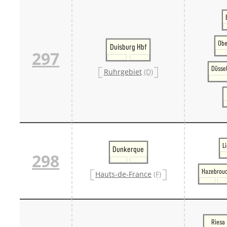
Obe
Duisburg Hbf
297
Düsse
Ruhrgebiet
(D)
L
Dunkerque
298
Hazebrou
Hauts-de-France
(F)
Riesa