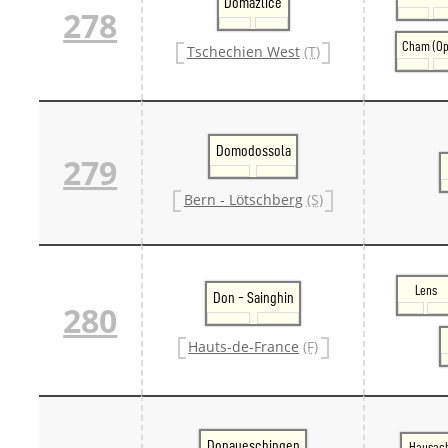
Domazlice
278
Cham (Op
Tschechien West
(T)
Domodossola
279
Bern - Lötschberg
(S)
Lens
Don - Sainghin
280
Hauts-de-France
(F)
Donaueschingen
Hausac