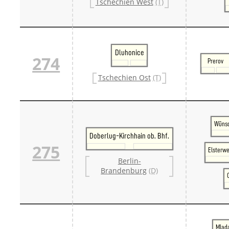
Tschechien West
(T)
Dluhonice
274
Prerov
Tschechien Ost
(T)
Wünsd
Doberlug-Kirchhain ob. Bhf.
275
Elsterw
Berlin-
Brandenburg
(D)
Mlada