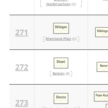
Niedersachsen
(D)
Dillingen
271
Völkling
Rheinland-Pfalz
(D)
Dinant
272
Namur
Belgien
(B)
Pisek-Raz
Divcice
273