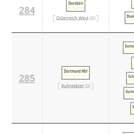
Dornbirn
284
Blud
Österreich West
(Ö)
Dortm
Dortmund Hbf
285
Sch
Ruhrgebiet
(D)
Dortm