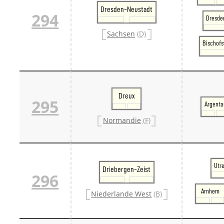
Dresden-Neustadt
294
Dresden
Sachsen
(D)
Bischofs
Dreux
295
Argenta
Normandie
(F)
Utr
Driebergen-Zeist
296
Arnhem
Niederlande West
(B)