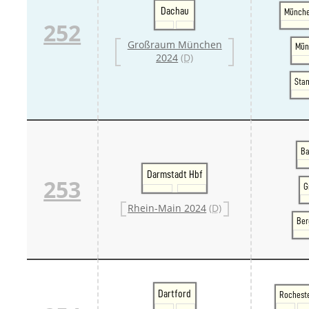
Danm
Dachau
Münche
Danm
252
Sveri
Großraum München
Mün
Tschech
2024
(D)
Tsche
Tsche
Sta
Weitere 
Alter
Bund
Merxf
Pole
Ba
Österrei
Öster
Darmstadt Hbf
253
Öster
G
Öster
Rhein-Main 2024
(D)
Ber
Dartford
Rochest