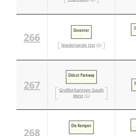
Z
Deventer
266
Niederlande Ost
(B)
Didcot Parkway
267
S
Großbritannien South
West
(G)
Die Kempen
268