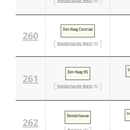
Niederlande West
(B)
Den Haag Centraal
260
Niederlande West
(B)
D
Den Haag HS
261
Niederlande West
(B)
G
Denderleeuw
262
Belgien
(B)