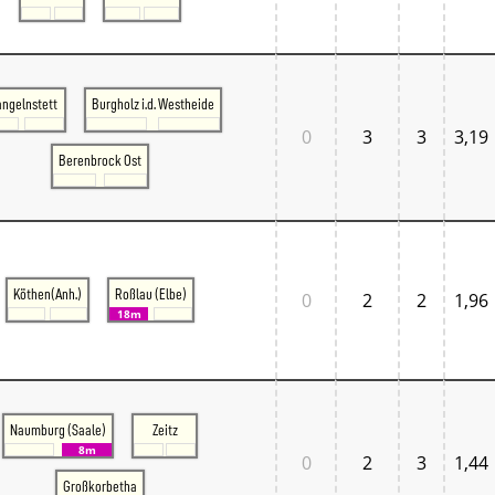
ngelnstett
Burgholz i.d. Westheide
0
3
3
3,19
Berenbrock Ost
Köthen(Anh.)
Roßlau (Elbe)
0
2
2
1,96
18m
Naumburg (Saale)
Zeitz
8m
0
2
3
1,44
Großkorbetha