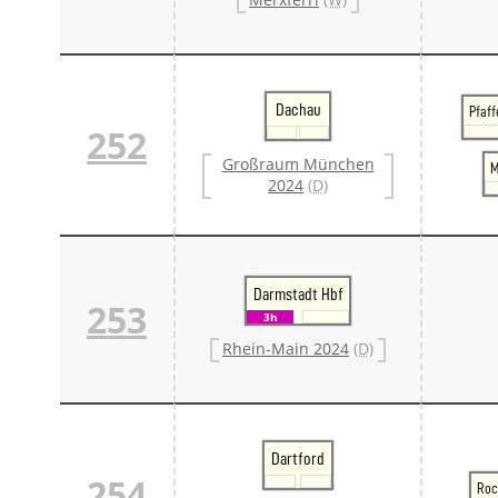
Dachau
Pfaff
252
Großraum München
M
2024
(D)
Darmstadt Hbf
253
3h
Rhein-Main 2024
(D)
Dartford
254
Roc