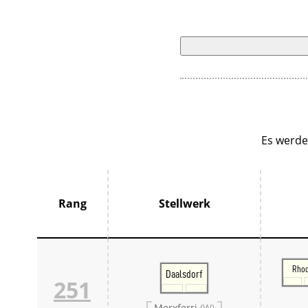
Es werde
Rang
Stellwerk
Rho
Daalsdorf
251
Merxferri
(W)