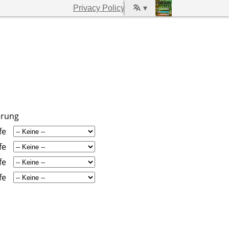
Privacy Policy
▾
erung
fe
fe
fe
fe