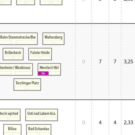
Tschechien West
Weitere Regionen
Alternative Stellwerke
BundesbahnZeiten
Merxferri
Polen
Österreich
-Bahn Stammstrecke/Bw
Waltersberg
Österreich Mitte
Österreich Ost
Brillerbeck
Faister Heide
Österreich West
0
7
7
3,25
ltenheim / Westkreuz
Merxferri Hbf
3h
Torchinger Platz
Decin vychod
Usti nad Labem hl.n.
0
4
4
2,33
Bilina
Bad Schandau