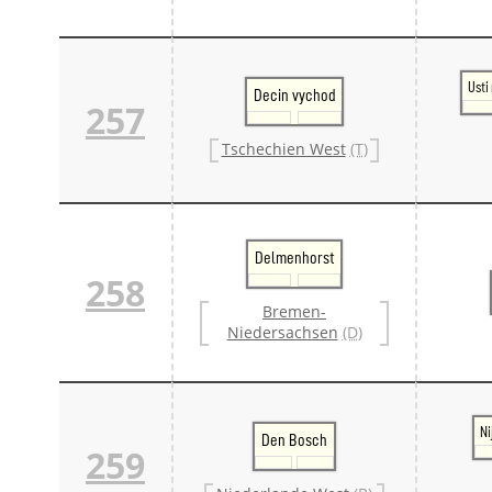
Usti
Decin vychod
257
Tschechien West
(T)
Delmenhorst
258
Bremen-
Niedersachsen
(D)
N
Den Bosch
259