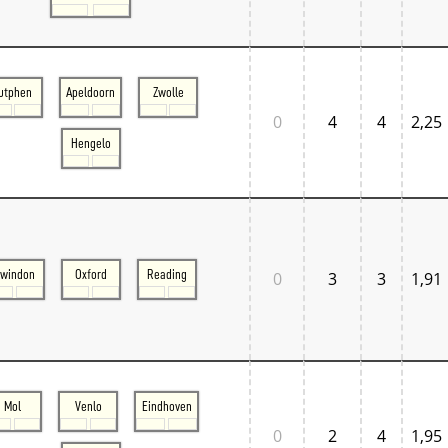
utphen
Apeldoorn
Zwolle
0
4
4
2,25
Hengelo
windon
Oxford
Reading
0
3
3
1,91
Mol
Venlo
Eindhoven
0
2
4
1,95