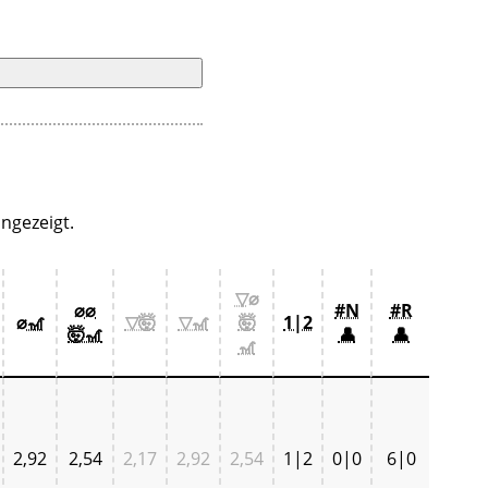
ngezeigt.
▽⌀
⌀⌀
#N
#R
⌀🎢
▽🤯
▽🎢
🤯
1|2
🤯🎢
👤
👤
🎢
2,92
2,54
2,17
2,92
2,54
1|2
0|0
6|0