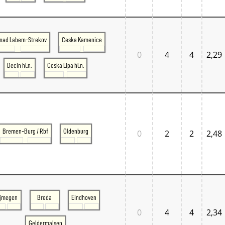
 nad Labem-Strekov
Ceska Kamenice
0
4
4
2,29
Decin hl.n.
Ceska Lipa hl.n.
Bremen-Burg / Rbf
Oldenburg
0
2
2
2,48
ijmegen
Breda
Eindhoven
0
4
4
2,34
Geldermalsen