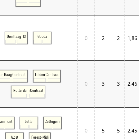
Den Haag HS
Gouda
0
2
2
1,86
en Haag Centraal
Leiden Centraal
0
3
3
2,46
Rotterdam Centraal
rammont
Jette
Zottegem
0
5
5
2,45
Alost
Forest-Midi