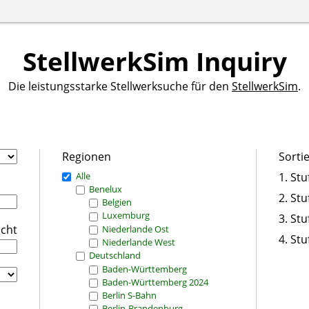
StellwerkSim Inquiry
Die leistungsstarke Stellwerksuche für den
StellwerkSim
.
Regionen
Sorti
Alle
1. Stu
Benelux
2. Stu
Belgien
Luxemburg
3. Stu
icht
Niederlande Ost
4. Stu
Niederlande West
Deutschland
Baden-Württemberg
Baden-Württemberg 2024
Berlin S-Bahn
Berlin-Brandenburg