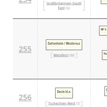
Großbritannien South
East
(G)
MF S
Dattenheim / Westkreuz
255
Ha
Merxferri
(W)
Decin hl.n.
256
Tschechien West
(T)