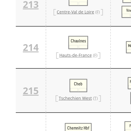
213
Vo
Centre-Val de Loire
(F)
Chaulnes
214
M
Hauts-de-France
(F)
Cheb
215
Tschechien West
(T)
Chemnitz Hbf