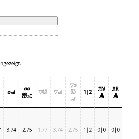
ngezeigt.
▽⌀
⌀⌀
#N
#R

⌀🎢
▽🤯
▽🎢
🤯
1|2
🤯🎢
👤
👤
🎢
7
3,74
2,75
1,77
3,74
2,75
1|2
0|0
0|0