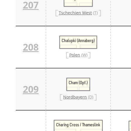
207
Tschechien West
(T)
Chalupki (Annaberg)
208
Polen
(W)
Cham (Opf.)
209
Nordbayern
(D)
Charing Cross / Thameslink