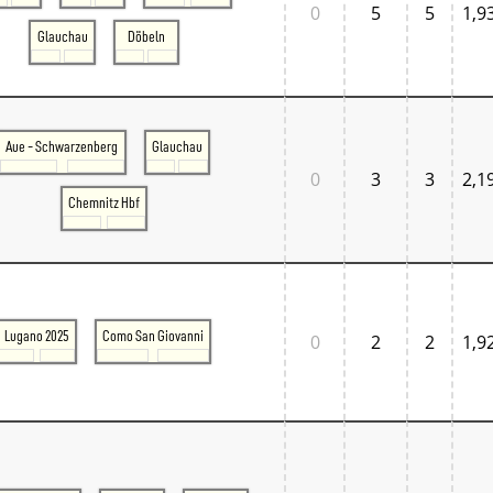
0
5
5
1,9
Glauchau
Döbeln
Aue - Schwarzenberg
Glauchau
0
3
3
2,1
Chemnitz Hbf
Lugano 2025
Como San Giovanni
0
2
2
1,9