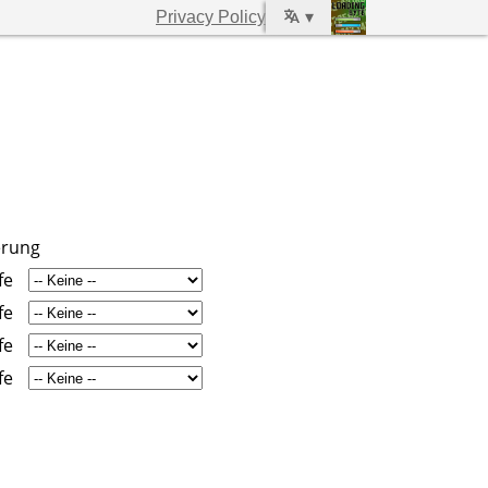
Privacy Policy
▾
erung
fe
fe
fe
fe