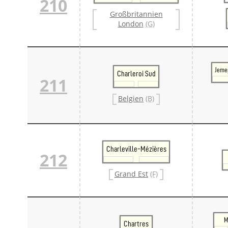
210
Großbritannien
London
(G)
Jeme
Charleroi Sud
211
Belgien
(B)
Charleville-Mézières
212
Grand Est
(F)
M
Chartres