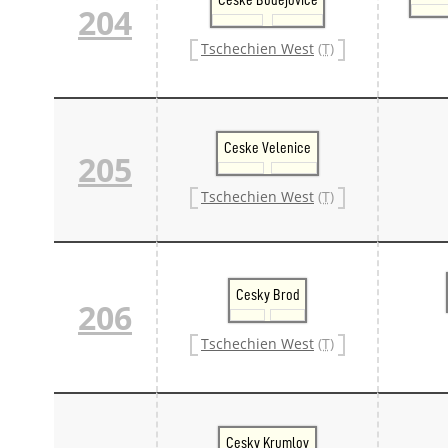
204
Tschechien West
(T)
Ceske Velenice
205
Tschechien West
(T)
Cesky Brod
206
Tschechien West
(T)
Cesky Krumlov