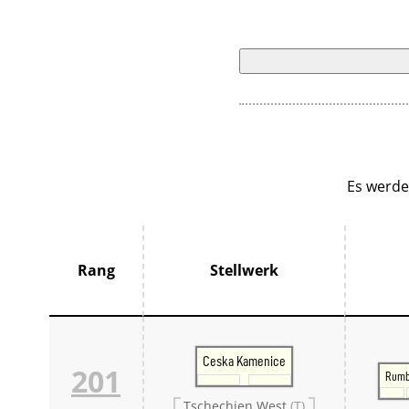
Es werde
Rang
Stellwerk
Ceska Kamenice
201
Rumb
Tschechien West
(T)