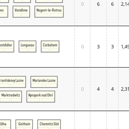
0
6
6
2,1
ves
Vendôme
Nogent-le-Rotrou
ontdidier
Longueau
Corbehem
0
3
3
1,4
Frantiskovy Lazne
Marianske Lazne
0
4
4
2,3
Marktredwitz
Kynsperk nad Ohri
Flöha
Geithain
Chemnitz Süd