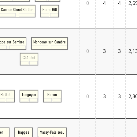
0
4
4
2,6
Cannon Street Station
Herne Hill
ppe-sur-Sambre
Monceau-sur-Sambre
0
3
3
2,1
Châtelet
Rethel
Longuyon
Hirson
0
3
3
2,3
er
Trappes
Massy-Palaiseau