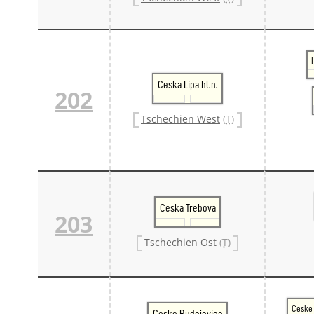
Ceska Lipa hl.n.
202
Tschechien West
(T)
Ceska Trebova
203
Tschechien Ost
(T)
Ceske 
Ceske Budejovice