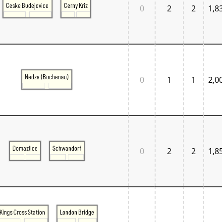
Ceske Budejovice
Cerny Kriz
0
2
2
1,8
Nedza (Buchenau)
0
1
1
2,0
Domazlice
Schwandorf
0
2
2
1,8
Kings Cross Station
London Bridge