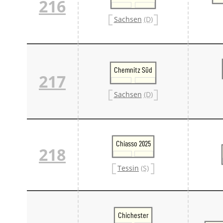
216
Sachsen
(D)
Chemnitz Süd
217
Sachsen
(D)
Chiasso 2025
218
Tessin
(S)
Chichester