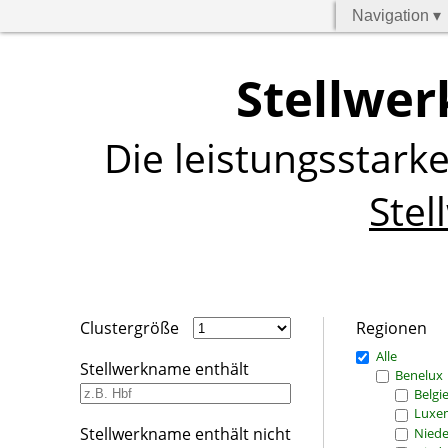
Navigation ▾
Stellwer
Die leistungsstark
Stel
Clustergröße
Regionen
Alle
Stellwerkname enthält
Benelux
Belgi
Luxe
Stellwerkname enthält nicht
Niede