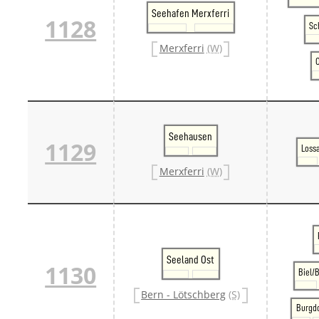
Seehafen Merxferri
1128
Sc
Merxferri
(W)
O
Seehausen
1129
Lossa
Merxferri
(W)
Seeland Ost
1130
Biel/
Bern - Lötschberg
(S)
Burgd