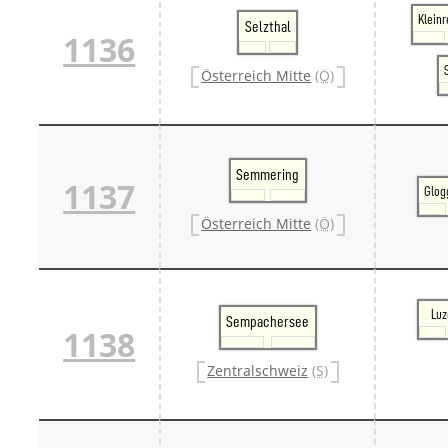
Kleinr
Selzthal
1136
Österreich Mitte
(Ö)
Semmering
1137
Glog
Österreich Mitte
(Ö)
Luz
Sempachersee
1138
Zentralschweiz
(S)