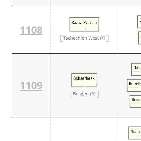
Sazava-Vlasim
1108
Tschechien West
(T)
Mal
Schaerbeek
1109
Bruxell
Belgien
(B)
Bruxe
Neuha