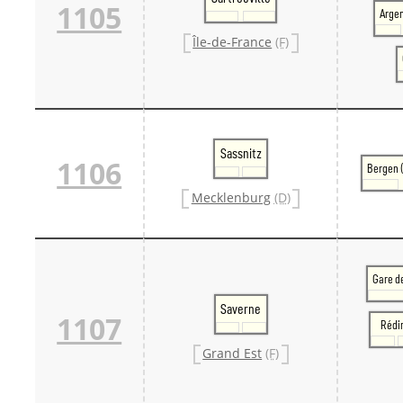
1105
Argen
Île-de-France
(F)
Sassnitz
1106
Bergen 
Mecklenburg
(D)
Gare d
Saverne
1107
Rédi
Grand Est
(F)