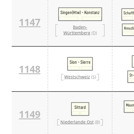
Singen(Htw) - Konstanz
Schaff
1147
Baden-
Kreuzl
Württemberg
(D)
Sion - Sierre
1148
St-
Westschweiz
(S)
Maast
Sittard
1149
Niederlande Ost
(B)