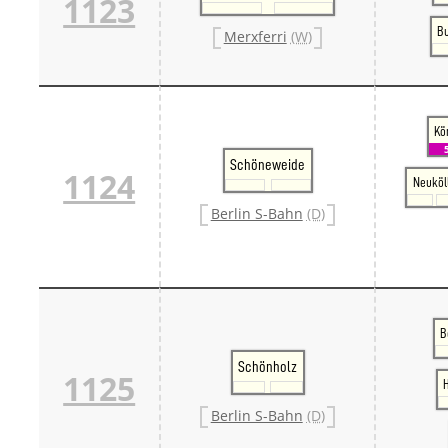
1123
Bu
Merxferri
(W)
Kö
Schöneweide
1124
Neuköl
Berlin S-Bahn
(D)
B
Schönholz
1125
Berlin S-Bahn
(D)