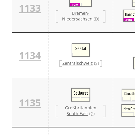
1133
10m
Bremen-
Hannov
Niedersachsen
(D)
24m
Seetal
1134
Zentralschweiz
(S)
Selhurst
Streat
1135
Großbritannien
New Cro
South East
(G)