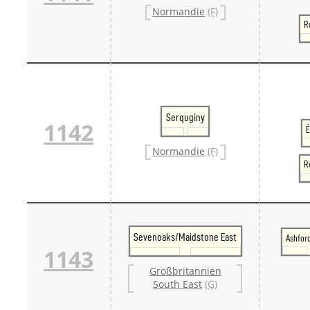
Normandie
(F)
R
Serquginy
1142
É
Normandie
(F)
R
Sevenoaks/Maidstone East
Ashfor
1143
Großbritannien
South East
(G)