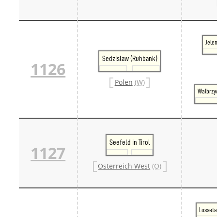
Jele
Sedzislaw (Ruhbank)
1126
Polen
(W)
Walbrzy
Seefeld in Tirol
1127
Österreich West
(Ö)
Losseta