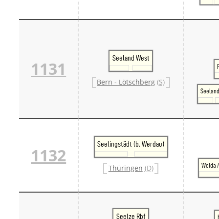
Seeland West
1131
Bern - Lötschberg
(S)
Seeland
Seelingstädt (b. Werdau)
1132
Weida /
Thüringen
(D)
Seelze Rbf