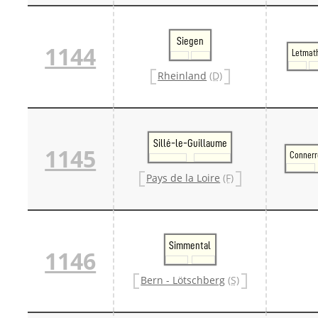
Siegen
1144
Letmat
Rheinland
(D)
Sillé-le-Guillaume
1145
Connerr
Pays de la Loire
(F)
Simmental
1146
Bern - Lötschberg
(S)