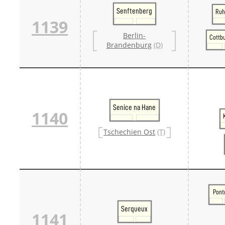
Senftenberg
Ruh
1139
Berlin-
Cottbu
Brandenburg
(D)
Senice na Hane
1140
Tschechien Ost
(T)
Pont
Serqueux
1141