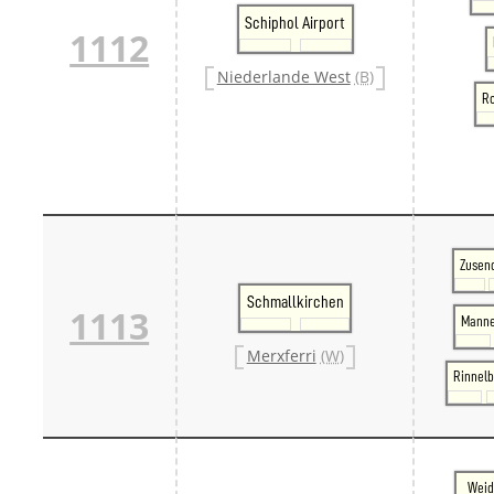
Schiphol Airport
1112
Niederlande West
(B)
Ro
Zusen
Schmallkirchen
1113
Manne
Merxferri
(W)
Rinnel
Weid