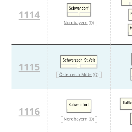
Schwandorf
1114
N
Nordbayern
(D)
M
Schwarzach-St.Veit
1115
Österreich Mitte
(Ö)
Haßfu
Schweinfurt
1116
Nordbayern
(D)