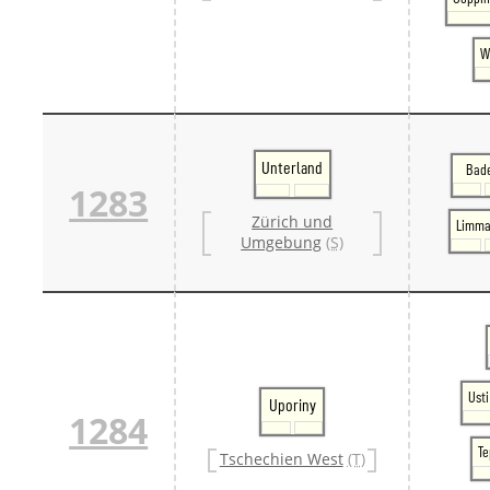
W
Unterland
Bad
1283
Zürich und
Limma
Umgebung
(S)
Ust
Uporiny
1284
Te
Tschechien West
(T)