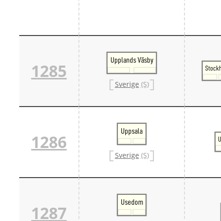
Upplands Väsby
1285
Stock
Sverige
(S)
Uppsala
1286
U
Sverige
(S)
Usedom
1287