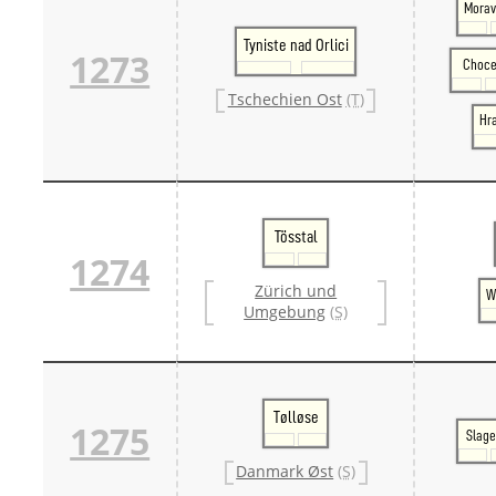
Morav
Tyniste nad Orlici
1273
Choc
Tschechien Ost
(T)
Hra
Tösstal
1274
Zürich und
W
Umgebung
(S)
Tølløse
1275
Slage
Danmark Øst
(S)