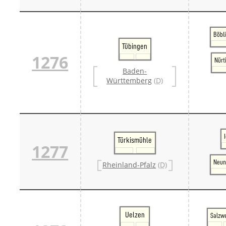
Böbl
Tübingen
1276
Nürt
Baden-
Württemberg
(D)
Türkismühle
1277
Neun
Rheinland-Pfalz
(D)
Uelzen
Salzw