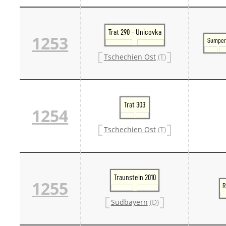
Danm
Danm
Sveri
Trat 290 - Unicovka
Tschech
1253
Sumpe
Tsche
Tsche
Tschechien Ost
(T)
Weitere 
Alter
Bund
Merxf
Pole
Trat 303
1254
Österrei
Öster
Tschechien Ost
(T)
Öster
Öster
Traunstein 2010
1255
R
Südbayern
(D)