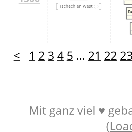
Tschechien West
(T)
Do
<
1
2
3
4
5
…
21
22
2
Mit ganz viel ♥ geb
(
Loa