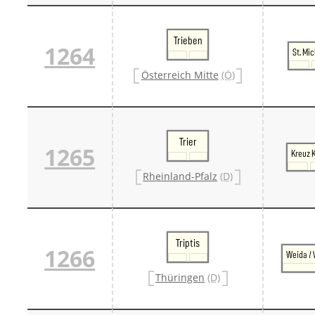
Trieben
1264
St. Mi
Österreich Mitte
(Ö)
Trier
1265
Kreuz 
Rheinland-Pfalz
(D)
Triptis
1266
Weida / 
Thüringen
(D)