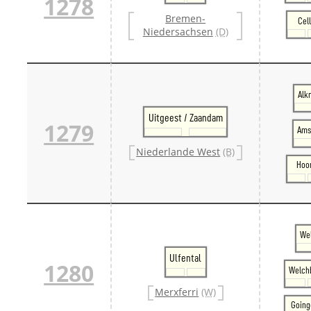
1278
Bremen-
Cel
Niedersachsen
(D)
Alk
Uitgeest / Zaandam
1279
Ams
Niederlande West
(B)
Hoo
Wel
Ulfental
1280
Welch
Merxferri
(W)
Going