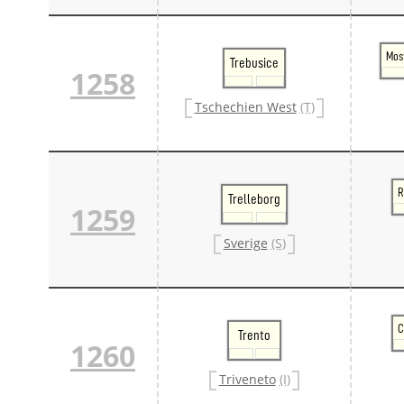
Mos
Trebusice
1258
Tschechien West
(T)
R
Trelleborg
1259
Sverige
(S)
C
Trento
1260
Triveneto
(I)