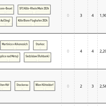
onn-Beuel
SFS Köln-Rhein/Main 2024
0
3
4
1,9
Au(Sieg)
Köln/Bonn Flughafen 2024
Martinice v Krkonosich
Starkoc
0
4
4
2,2
eplice nad Metuji
Sedzislaw (Ruhbank)
ölten Hbf
Stockerau
Wien Hütteldorf
0
2
3
2,5