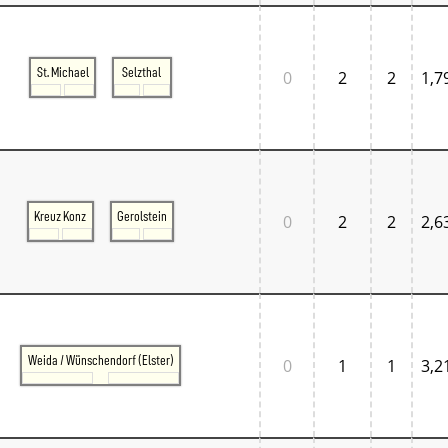
St. Michael
Selzthal
0
2
2
1,7
Kreuz Konz
Gerolstein
0
2
2
2,6
Weida / Wünschendorf (Elster)
0
1
1
3,2