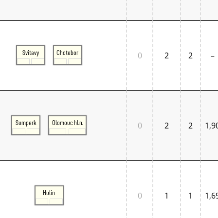
Normandie
Pays de la Loire
Île-de-France
Großbritannien
Großbritannien London
Svitavy
Chotebor
Großbritannien South East
0
2
2
–
Großbritannien South West
Italien
Lombardia
Triveneto
Schweiz
Bern - Lötschberg
Ostschweiz
Sumperk
Olomouc hl.n.
0
2
2
1,9
Tessin
Westschweiz
Zentralschweiz
Zürich und Umgebung
Skandinavien
Danmark West
Danmark Øst
Hulin
Sverige
0
1
1
1,6
Tschechien
Tschechien Ost