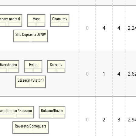
t nove nadrazi
Most
Chomutov
0
4
4
2,2
SHD Dopravna D8/D9
övershagen
Hyllie
Sassnitz
0
1
4
2,6
Szczecin (Stettin)
astelfranco / Bassano
Bolzano/Bozen
0
2
3
2,9
Rovereto/Domegliara