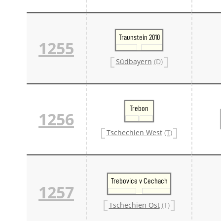
Traunstein 2010
1255
Südbayern
(D)
Trebon
1256
Tschechien West
(T)
Trebovice v Cechach
1257
Tschechien Ost
(T)