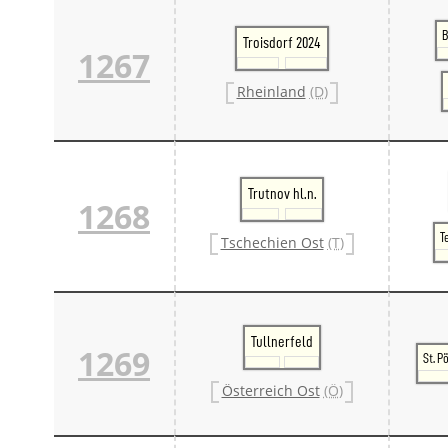
B
Troisdorf 2024
1267
Rheinland
(D)
Trutnov hl.n.
1268
T
Tschechien Ost
(T)
Tullnerfeld
1269
St. P
Österreich Ost
(Ö)