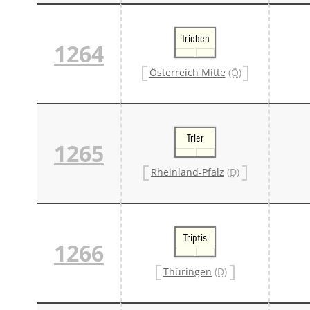
Trieben
1264
Österreich Mitte
(Ö)
Trier
1265
Rheinland-Pfalz
(D)
Triptis
1266
Thüringen
(D)