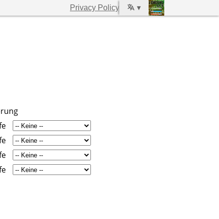
Privacy Policy
▾
erung
fe
fe
fe
fe