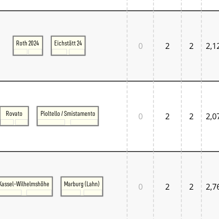
Roth 2024
Eichstätt 24
0
2
2
2,1
Rovato
Pioltello / Smistamento
0
2
2
2,0
Kassel-Wilhelmshöhe
Marburg (Lahn)
0
2
2
2,7