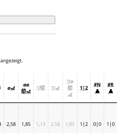
angezeigt.
▽⌀
⌀⌀
#N
#R

⌀🎢
▽🤯
▽🎢
🤯
1|2
🤯🎢
👤
👤
🎢
3
2,58
1,85
1,13
2,58
1,85
1|2
0|0
1|0