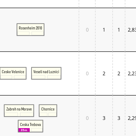
Tschechien West
Weitere Regionen
Alternative Stellwerke
BundesbahnZeiten
Merxferri
Rosenheim 2010
0
1
1
2,8
Polen
Österreich
Österreich Mitte
Österreich Ost
Österreich West
Ceske Velenice
Veseli nad Luznici
0
2
2
2,2
Zabreh na Morave
Chornice
0
3
3
2,2
Ceska Trebova
35m