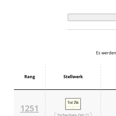
Es werden
Rang
Stellwerk
Trat 256
1251
Tschechien Ost
(T)