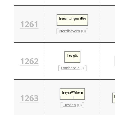
Treuchtlingen 2024
1261
Nordbayern
(D)
Treviglio
1262
Lombardia
(I)
Treysa/Wabern
1263
Hessen
(D)