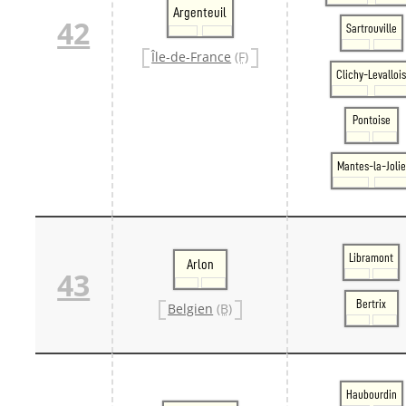
Argenteuil
42
Sartrouville
Île-de-France
(F)
Clichy-Levalloi
Pontoise
Mantes-la-Jolie
Libramont
Arlon
43
Bertrix
Belgien
(B)
Haubourdin