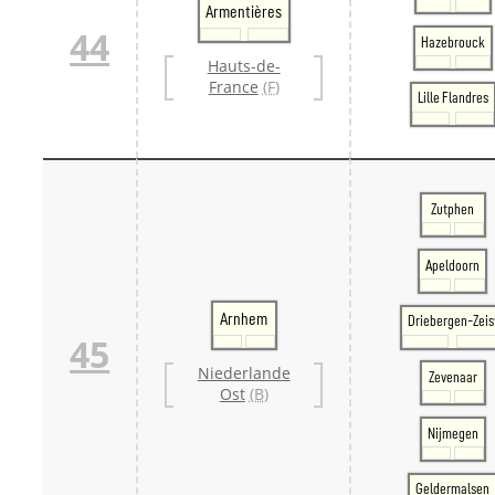
Armentières
44
Hazebrouck
Hauts-de-
France
(F)
Lille Flandres
Zutphen
Apeldoorn
Arnhem
Driebergen-Zeis
45
Niederlande
Zevenaar
Ost
(B)
Nijmegen
Geldermalsen