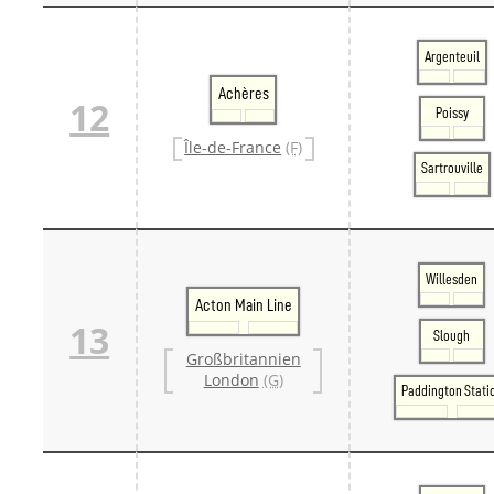
Argenteuil
Achères
12
Poissy
Île-de-France
(F)
Sartrouville
Willesden
Acton Main Line
13
Slough
Großbritannien
London
(G)
Paddington Stati