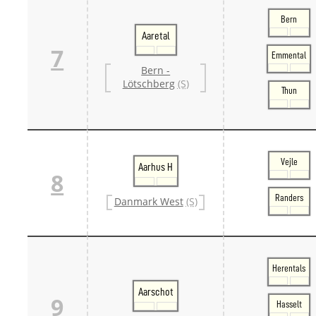
Bern
Aaretal
7
Emmental
Bern -
Lötschberg
(S)
Thun
Vejle
Aarhus H
8
Randers
Danmark West
(S)
Herentals
Aarschot
9
Hasselt