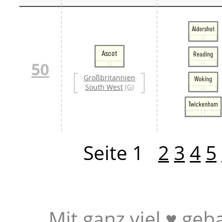
Aldershot
Ascot
Reading
50
Großbritannien
Woking
South West
(G)
Twickenham
Seite 1
2
3
4
5
Mit ganz viel ♥ geb