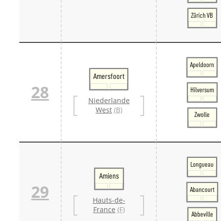
Zürich VB
Apeldoorn
Amersfoort
28
Hilversum
Niederlande
West
(B)
Zwolle
Longueau
Amiens
29
Abancourt
Hauts-de-
France
(F)
Abbeville