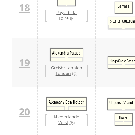
18
Le Mans
Pays de la
Loire
(F)
Sillé-le-Guillau
Alexandra Palace
19
Kings Cross Stati
Großbritannien
London
(G)
Alkmaar / Den Helder
Uitgeest / Zaand
20
Niederlande
Hoorn
West
(B)