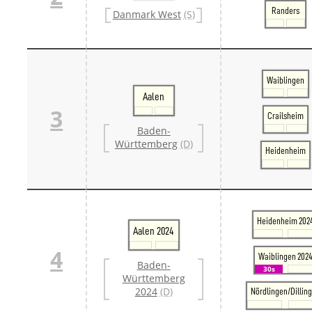
Danm
Randers
Danmark West
(S)
Danm
Sveri
Tschech
Tsche
Tsche
Waiblingen
Weitere 
Aalen
Alter
3
Bund
Crailsheim
Merxf
Baden-
Pole
Württemberg
(D)
Heidenheim
Österrei
Öster
Öster
Öster
Heidenheim 202
Aalen 2024
4
Waiblingen 202
Baden-
30s
Württemberg
2024
(D)
Nördlingen/Dillin