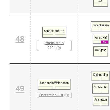
Zug
Babenhausen
Aschaffenburg
48
Hanau Hbf
1h
Rhein-Main
2024
(D)
Wolfgang
Kleinreifling
Aschbach/Waidhofen
49
St. Valentin
Österreich Ost
(Ö)
Amstetten