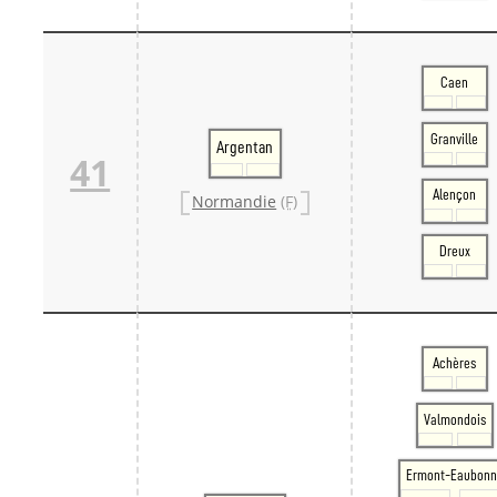
Caen
Granville
Argentan
41
Alençon
Normandie
(F)
Dreux
Achères
Valmondois
Ermont-Eaubonn