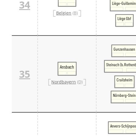
34
Liège-Guillemin
Belgien
(B)
Liège Gbf
Gunzenhausen
Steinach (b. Rothen
Ansbach
35
Crailsheim
Nordbayern
(D)
Nürnberg-Stein
Anvers-Schijnpoo