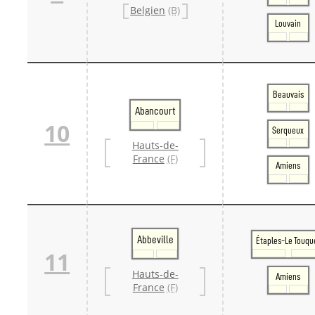
Belgien
(B)
Louvain
Beauvais
Abancourt
10
Serqueux
Hauts-de-
France
(F)
Amiens
Abbeville
Étaples-Le Touqu
11
Hauts-de-
Amiens
France
(F)