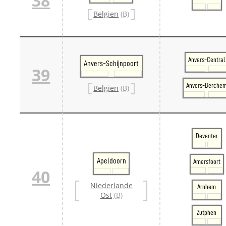
38
Belgien
(B)
Anvers-Central
Anvers-Schijnpoort
39
Anvers-Berche
Belgien
(B)
Deventer
Apeldoorn
Amersfoort
40
Niederlande
Arnhem
Ost
(B)
Zutphen