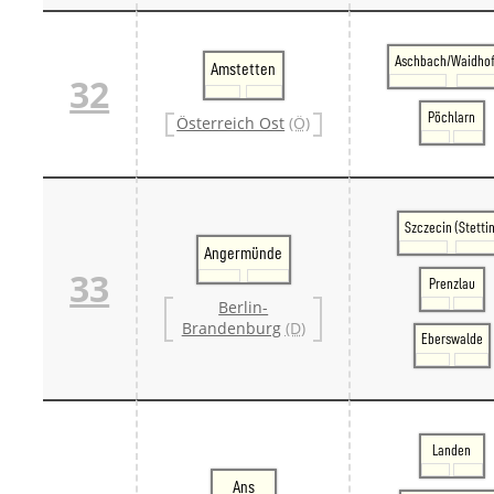
Aschbach/Waidho
Amstetten
32
Pöchlarn
Österreich Ost
(Ö)
Szczecin (Stettin
Angermünde
33
Prenzlau
Berlin-
Brandenburg
(D)
Eberswalde
Landen
Ans