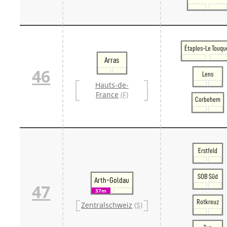
Étaples-Le Touqu
Arras
46
Lens
Hauts-de-
France
(F)
Corbehem
Erstfeld
SOB Süd
Arth-Goldau
47
37m
Rotkreuz
Zentralschweiz
(S)