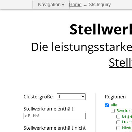
Navigation ▾
Home
→ Sts Inquiry
Stellwer
Die leistungsstark
Stel
Clustergröße
Regionen
Alle
Stellwerkname enthält
Benelux
Belgi
Luxe
Stellwerkname enthält nicht
Niede