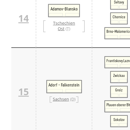
Svitavy
Adamov-Blansko
14
Chornice
Tschechien
Ost
(T)
Brno-Malomeric
Frantiskovy Lazn
Zwickau
Adorf - Falkenstein
15
Greiz
Sachsen
(D)
Plauen oberer Bh
Sokolov