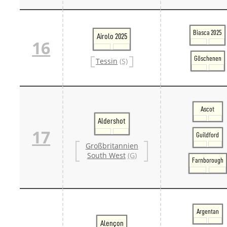
Biasca 2025
Airolo 2025
16
Göschenen
Tessin
(S)
Ascot
Aldershot
17
Guildford
Großbritannien
South West
(G)
Farnborough
Argentan
Alençon