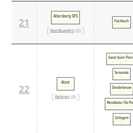
Allersberg SFS
21
Fischbach
Nordbayern
(D)
Gand-Saint-Pier
Termonde
Alost
22
Denderleeuw
Belgien
(B)
Merelbeke / De Pi
Zottegem