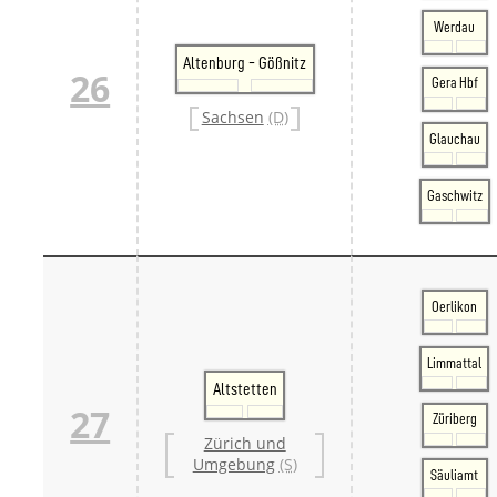
Werdau
Altenburg - Gößnitz
26
Gera Hbf
Sachsen
(D)
Glauchau
Gaschwitz
Oerlikon
Limmattal
Altstetten
27
Züriberg
Zürich und
Umgebung
(S)
Säuliamt