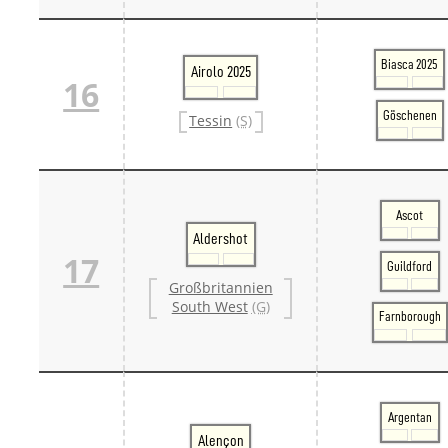
Biasca 2025
Airolo 2025
16
Göschenen
Tessin
(S)
Ascot
Aldershot
17
Guildford
Großbritannien
South West
(G)
Farnborough
Argentan
Alençon