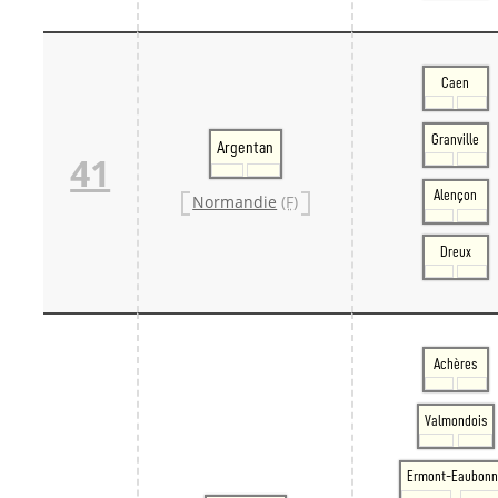
Caen
Granville
Argentan
41
Alençon
Normandie
(F)
Dreux
Achères
Valmondois
Ermont-Eaubonn