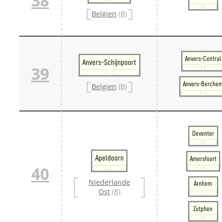
38
Belgien
(B)
Anvers-Central
Anvers-Schijnpoort
39
Anvers-Berche
Belgien
(B)
Deventer
Apeldoorn
Amersfoort
40
Niederlande
Arnhem
Ost
(B)
Zutphen