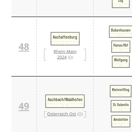
Zug
Babenhausen
Aschaffenburg
48
Hanau Hbf
Rhein-Main
2024
(D)
Wolfgang
Kleinreifling
Aschbach/Waidhofen
49
St. Valentin
Österreich Ost
(Ö)
Amstetten