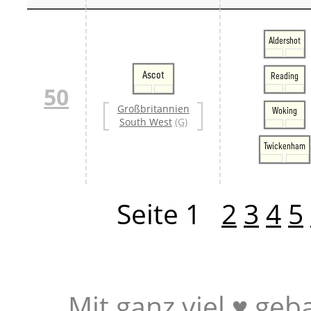
Aldershot
Ascot
Reading
50
Großbritannien
Woking
South West
(G)
Twickenham
Seite 1
2
3
4
5
Mit ganz viel ♥ geb