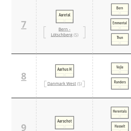
Bern
Aaretal
7
Emmental
Bern -
Lötschberg
(S)
Thun
Vejle
Aarhus H
8
Randers
Danmark West
(S)
Herentals
Aarschot
9
Hasselt