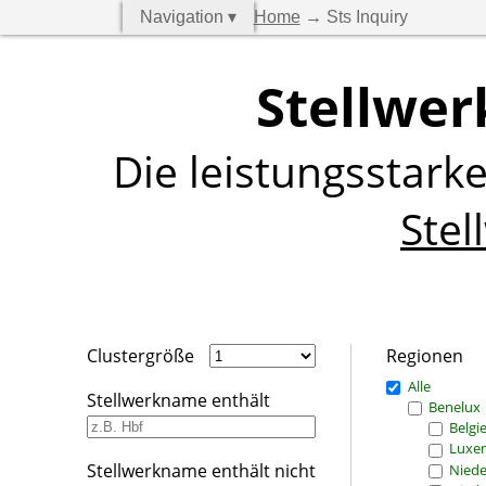
Navigation ▾
Home
→ Sts Inquiry
Stellwer
Die leistungsstark
Stel
Clustergröße
Regionen
Alle
Stellwerkname enthält
Benelux
Belgi
Luxe
Stellwerkname enthält nicht
Niede