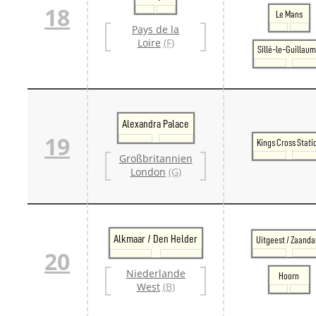
18
Le Mans
Pays de la
Loire
(F)
Sillé-le-Guillau
Alexandra Palace
19
Kings Cross Stati
Großbritannien
London
(G)
Alkmaar / Den Helder
Uitgeest / Zaand
20
Niederlande
Hoorn
West
(B)