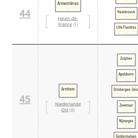
Armentières
44
Hazebrouck
Hauts-de-
France
(F)
Lille Flandres
Zutphen
Apeldoorn
Arnhem
Driebergen-Zeis
45
Niederlande
Zevenaar
Ost
(B)
Nijmegen
Geldermalsen