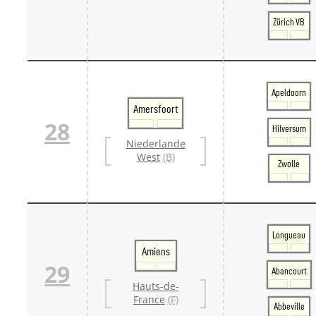
Zürich VB
Apeldoorn
Amersfoort
28
Hilversum
Niederlande
West
(B)
Zwolle
Longueau
Amiens
29
Abancourt
Hauts-de-
France
(F)
Abbeville