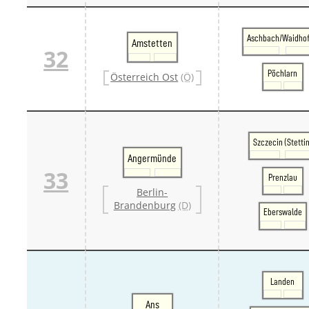
Aschbach/Waidho
Amstetten
32
Pöchlarn
Österreich Ost
(Ö)
Szczecin (Stettin
Angermünde
33
Prenzlau
Berlin-
Brandenburg
(D)
Eberswalde
Landen
Ans