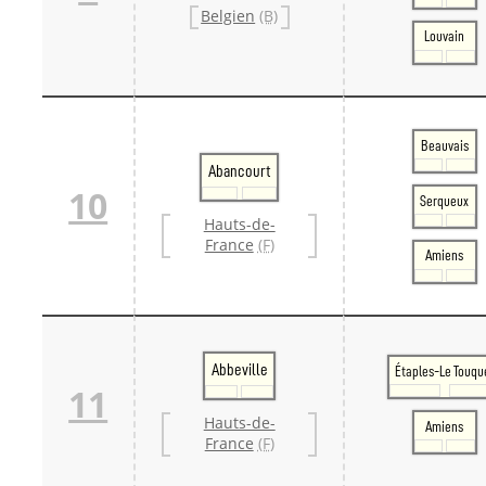
Belgien
(B)
Louvain
Beauvais
Abancourt
10
Serqueux
Hauts-de-
France
(F)
Amiens
Abbeville
Étaples-Le Touqu
11
Hauts-de-
Amiens
France
(F)