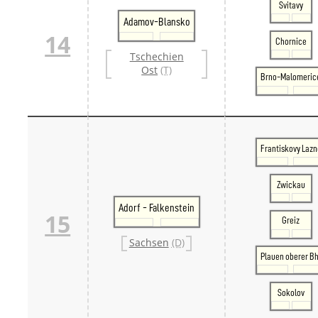
Svitavy
Adamov-Blansko
14
Chornice
Tschechien
Ost
(T)
Brno-Malomeric
Frantiskovy Lazn
Zwickau
Adorf - Falkenstein
15
Greiz
Sachsen
(D)
Plauen oberer Bh
Sokolov