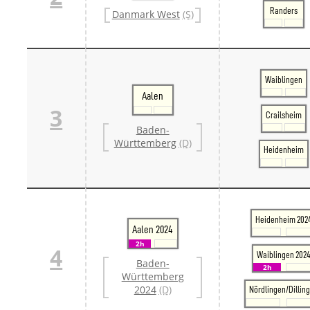
Danm
Randers
Danmark West
(S)
Danm
Sveri
Tschech
Tsche
Tsche
Waiblingen
Weitere 
Aalen
Alter
3
Bund
Crailsheim
Merxf
Baden-
Pole
Württemberg
(D)
Heidenheim
Österrei
Öster
Öster
Öster
Heidenheim 202
Aalen 2024
2h
4
Waiblingen 202
Baden-
2h
Württemberg
2024
(D)
Nördlingen/Dillin