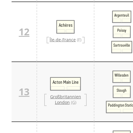
Argenteuil
Achères
12
Poissy
Île-de-France
(F)
Sartrouville
Willesden
Acton Main Line
13
Slough
Großbritannien
London
(G)
Paddington Stati