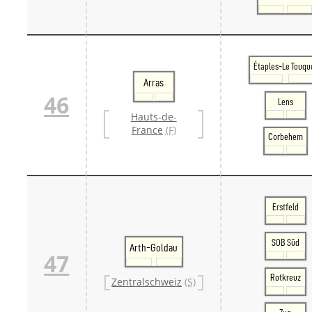
Étaples-Le Touqu
Arras
46
Lens
Hauts-de-
France
(F)
Corbehem
Erstfeld
SOB Süd
Arth-Goldau
47
Rotkreuz
Zentralschweiz
(S)