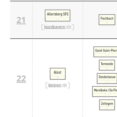
Allersberg SFS
21
Fischbach
Nordbayern
(D)
Gand-Saint-Pier
Termonde
Alost
22
Denderleeuw
Belgien
(B)
Merelbeke / De Pi
Zottegem