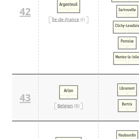
Argenteuil
42
Sartrouville
Île-de-France
(F)
Clichy-Levalloi
Pontoise
Mantes-la-Jolie
Libramont
Arlon
43
Bertrix
Belgien
(B)
Haubourdin