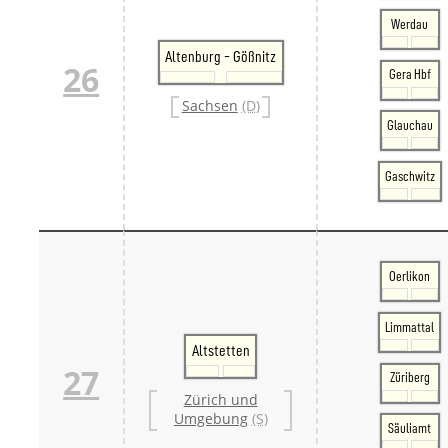
Werdau
Altenburg - Gößnitz
26
Gera Hbf
Sachsen
(D)
Glauchau
Gaschwitz
Oerlikon
Limmattal
Altstetten
27
Züriberg
Zürich und
Umgebung
(S)
Säuliamt