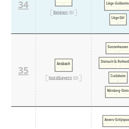
34
Liège-Guillemin
Belgien
(B)
Liège Gbf
Gunzenhausen
Steinach (b. Rothen
Ansbach
35
Crailsheim
Nordbayern
(D)
Nürnberg-Stein
Anvers-Schijnpoo