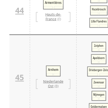
Armentières
44
Hazebrouck
Hauts-de-
France
(F)
Lille Flandres
Zutphen
Apeldoorn
Arnhem
Driebergen-Zeis
45
Niederlande
Zevenaar
Ost
(B)
Nijmegen
Geldermalsen