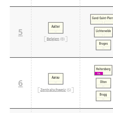
Gand-Saint-Pier
Aalter
5
Lichtervelde
Belgien
(B)
Bruges
Heitersberg
1h
Aarau
6
Olten
Zentralschweiz
(S)
Brugg