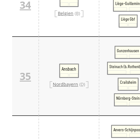
34
Liège-Guillemin
Belgien
(B)
Liège Gbf
Gunzenhausen
Steinach (b. Rothen
Ansbach
35
Crailsheim
Nordbayern
(D)
Nürnberg-Stein
Anvers-Schijnpoo