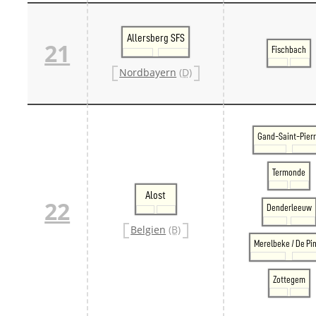
Allersberg SFS
21
Fischbach
Nordbayern
(D)
Gand-Saint-Pier
Termonde
Alost
22
Denderleeuw
Belgien
(B)
Merelbeke / De Pi
Zottegem