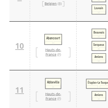
Belgien
(B)
Louvain
Beauvais
Abancourt
10
Serqueux
Hauts-de-
France
(F)
Amiens
Abbeville
Étaples-Le Touqu
11
Hauts-de-
Amiens
France
(F)