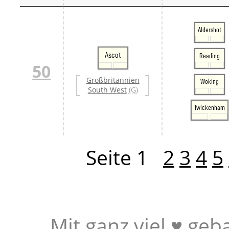
Aldershot
Ascot
Reading
50
Großbritannien
Woking
South West
(G)
Twickenham
Seite 1
2
3
4
5
Mit ganz viel ♥ geb