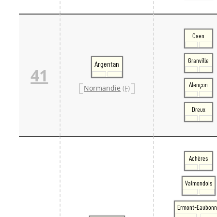
Caen
Granville
Argentan
41
Alençon
Normandie
(F)
Dreux
Achères
Valmondois
Ermont-Eaubonn