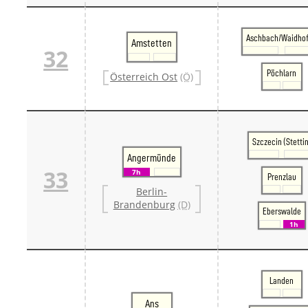
Aschbach/Waidho
Amstetten
32
Pöchlarn
Österreich Ost
(Ö)
Szczecin (Stettin
Angermünde
33
7h
Prenzlau
Berlin-
Brandenburg
(D)
Eberswalde
1h
Landen
Ans