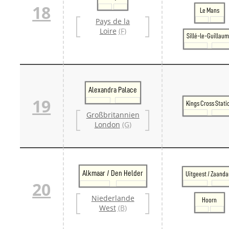
18
Le Mans
Pays de la
Loire
(F)
Sillé-le-Guillau
Alexandra Palace
19
Kings Cross Stati
Großbritannien
London
(G)
Alkmaar / Den Helder
Uitgeest / Zaand
20
Niederlande
Hoorn
West
(B)