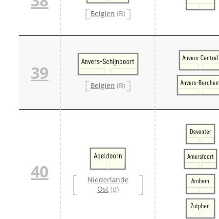
38
Belgien
(B)
Anvers-Central
Anvers-Schijnpoort
39
Anvers-Berche
Belgien
(B)
Deventer
Apeldoorn
Amersfoort
40
Niederlande
Arnhem
Ost
(B)
Zutphen