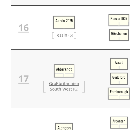
Biasca 2025
Airolo 2025
16
Göschenen
Tessin
(S)
Ascot
Aldershot
17
Guildford
Großbritannien
South West
(G)
Farnborough
Argentan
Alençon