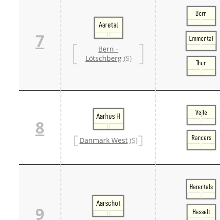
Bern
Aaretal
7
Emmental
Bern -
Lötschberg
(S)
Thun
Vejle
Aarhus H
8
Randers
Danmark West
(S)
Herentals
Aarschot
9
Hasselt