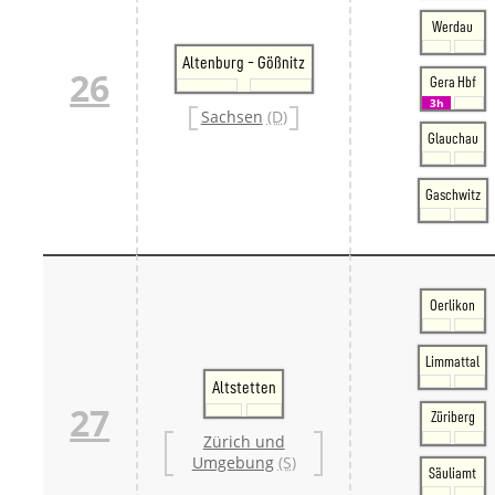
Werdau
Altenburg - Gößnitz
26
Gera Hbf
3h
Sachsen
(D)
Glauchau
Gaschwitz
Oerlikon
Limmattal
Altstetten
27
Züriberg
Zürich und
Umgebung
(S)
Säuliamt