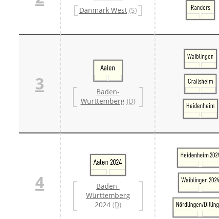
Danm
Randers
Danmark West
(S)
Danm
Sveri
Tschech
Tsche
Tsche
Waiblingen
Weitere 
Aalen
Alter
3
Bund
Crailsheim
Merxf
Baden-
Pole
Württemberg
(D)
Heidenheim
Österrei
Öster
Öster
Öster
Heidenheim 202
Aalen 2024
4
Waiblingen 202
Baden-
Württemberg
2024
(D)
Nördlingen/Dillin