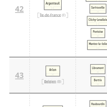
Argenteuil
42
Sartrouville
Île-de-France
(F)
Clichy-Levalloi
Pontoise
Mantes-la-Jolie
Libramont
Arlon
43
Bertrix
Belgien
(B)
Haubourdin