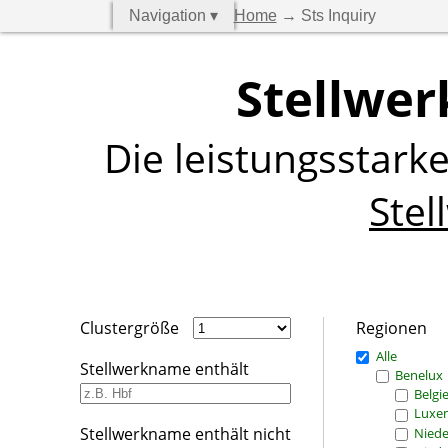
Navigation ▾
Home
→ Sts Inquiry
Stellwer
Die leistungsstark
Stel
Clustergröße
Regionen
Alle
Stellwerkname enthält
Benelux
Belgi
Luxe
Stellwerkname enthält nicht
Niede