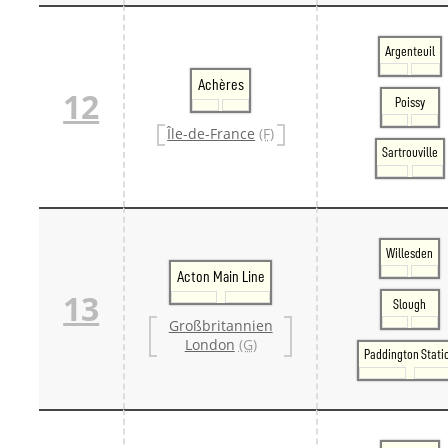
Argenteuil
Achères
12
Poissy
Île-de-France
(F)
Sartrouville
Willesden
Acton Main Line
13
Slough
Großbritannien
London
(G)
Paddington Stati