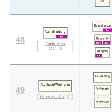
Zug
Babenhausen
2m
Aschaffenburg
48
5m
Hanau Hbf
58m
8m
Rhein-Main
2024
(D)
Wolfgang
4h
Kleinreifling
Aschbach/Waidhofen
49
St. Valentin
Österreich Ost
(Ö)
Amstetten