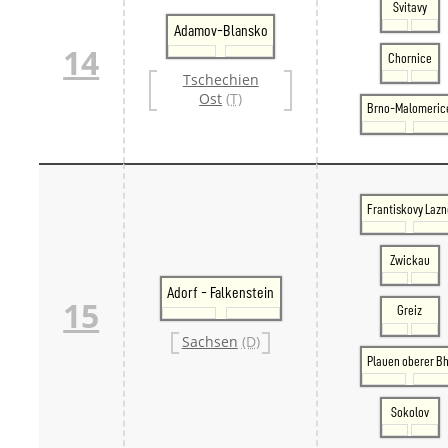
Svitavy
Adamov-Blansko
14
Chornice
Tschechien
Ost
(T)
Brno-Malomeric
Frantiskovy Lazn
Zwickau
Adorf - Falkenstein
15
Greiz
Sachsen
(D)
Plauen oberer Bh
Sokolov