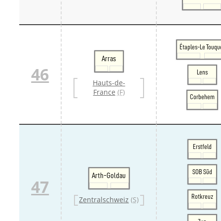
Étaples-Le Touqu
Arras
46
Lens
Hauts-de-
France
(F)
Corbehem
Erstfeld
SOB Süd
Arth-Goldau
47
Rotkreuz
Zentralschweiz
(S)