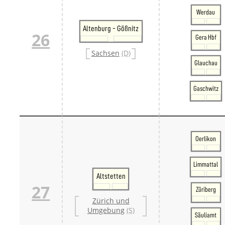
Werdau
Altenburg - Gößnitz
26
Gera Hbf
Sachsen
(D)
Glauchau
Gaschwitz
Oerlikon
Limmattal
Altstetten
27
Züriberg
Zürich und
Umgebung
(S)
Säuliamt