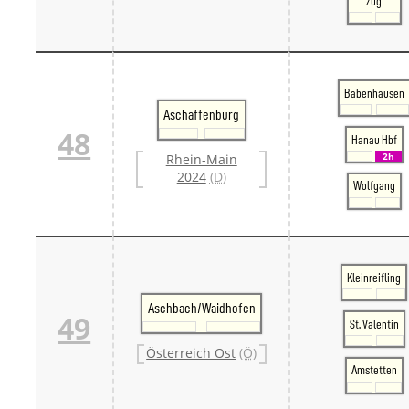
Zug
Babenhausen
Aschaffenburg
48
Hanau Hbf
2h
Rhein-Main
2024
(D)
Wolfgang
Kleinreifling
Aschbach/Waidhofen
49
St. Valentin
Österreich Ost
(Ö)
Amstetten