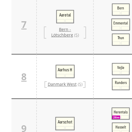
Bern
Aaretal
7
Emmental
Bern -
Lötschberg
(S)
Thun
Vejle
Aarhus H
8
Randers
Danmark West
(S)
Herentals
26m
Aarschot
9
Hasselt