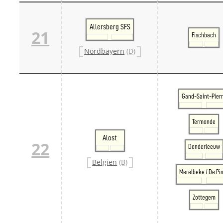
Allersberg SFS
21
Fischbach
Nordbayern
(D)
Gand-Saint-Pier
Termonde
Alost
22
Denderleeuw
Belgien
(B)
Merelbeke / De Pi
Zottegem