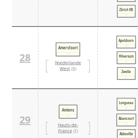
Zürich VB
Apeldoorn
Amersfoort
28
Hilversum
Niederlande
West
(B)
Zwolle
Longueau
Amiens
29
Abancourt
Hauts-de-
France
(F)
Abbeville