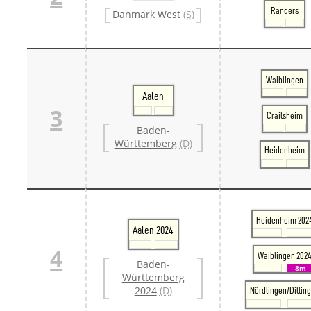
Danm
Randers
Danmark West
(S)
Danm
Sveri
Tschech
Tsche
Tsche
Waiblingen
Weitere 
Aalen
Alter
3
Bund
Crailsheim
Merxf
Baden-
Pole
Württemberg
(D)
Heidenheim
Österrei
Öster
Öster
Öster
Heidenheim 202
Aalen 2024
4
Waiblingen 202
Baden-
8m
Württemberg
2024
(D)
Nördlingen/Dillin