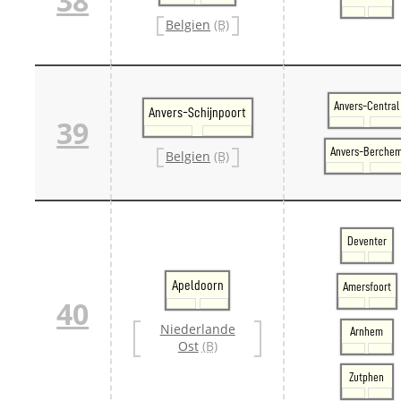
38
Belgien
(B)
Anvers-Central
Anvers-Schijnpoort
39
Anvers-Berche
Belgien
(B)
Deventer
Apeldoorn
Amersfoort
40
Niederlande
Arnhem
Ost
(B)
Zutphen