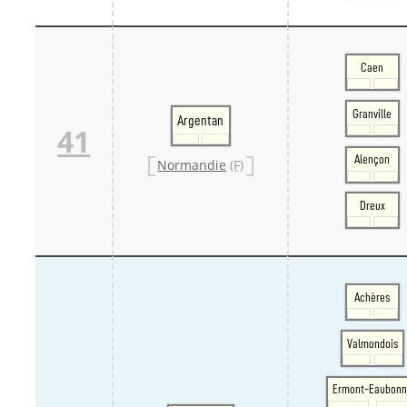
Caen
Granville
Argentan
41
Alençon
Normandie
(F)
Dreux
Achères
Valmondois
Ermont-Eaubonn