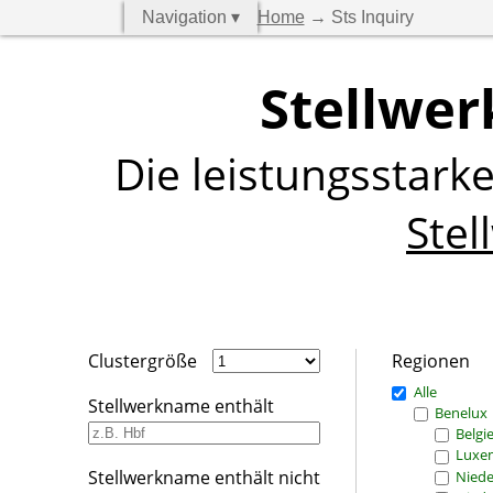
Navigation ▾
Home
→ Sts Inquiry
Stellwer
Die leistungsstark
Stel
Clustergröße
Regionen
Alle
Stellwerkname enthält
Benelux
Belgi
Luxe
Stellwerkname enthält nicht
Niede