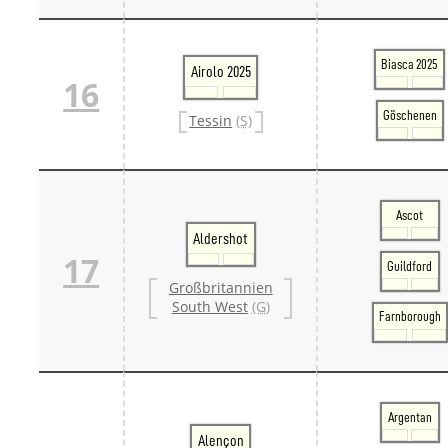
Biasca 2025
Airolo 2025
16
Göschenen
Tessin
(S)
Ascot
Aldershot
17
Guildford
Großbritannien
South West
(G)
Farnborough
Argentan
Alençon