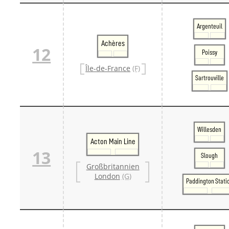
Argenteuil
Achères
12
Poissy
Île-de-France
(F)
Sartrouville
Willesden
Acton Main Line
13
Slough
Großbritannien
London
(G)
Paddington Stati