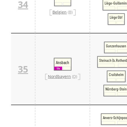
34
Liège-Guillemin
Belgien
(B)
Liège Gbf
Gunzenhausen
Steinach (b. Rothen
Ansbach
35
1h
Crailsheim
Nordbayern
(D)
Nürnberg-Stein
Anvers-Schijnpoo