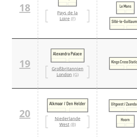
18
Le Mans
Pays de la
Loire
(F)
Sillé-le-Guillau
Alexandra Palace
19
Kings Cross Stati
Großbritannien
London
(G)
Alkmaar / Den Helder
Uitgeest / Zaand
20
Niederlande
Hoorn
West
(B)