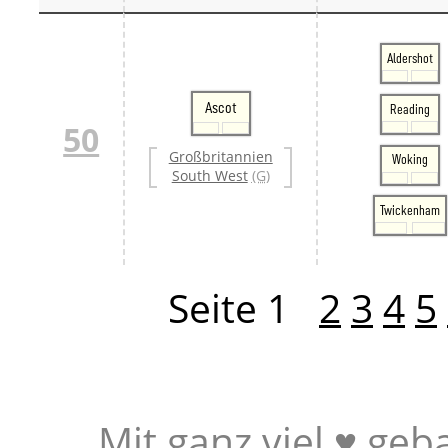
Aldershot
Ascot
Reading
50
Großbritannien
Woking
South West
(G)
Twickenham
Seite 1
2
3
4
5
Mit ganz viel ♥ geb