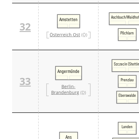
Aschbach/Waidho
Amstetten
32
Pöchlarn
Österreich Ost
(Ö)
Szczecin (Stettin
Angermünde
33
Prenzlau
Berlin-
Brandenburg
(D)
Eberswalde
Landen
Ans