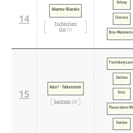
Svitavy
Adamov-Blansko
14
Chornice
Tschechien
Ost
(T)
Brno-Malomeric
Frantiskovy Lazn
Zwickau
Adorf - Falkenstein
15
Greiz
Sachsen
(D)
Plauen oberer Bh
Sokolov