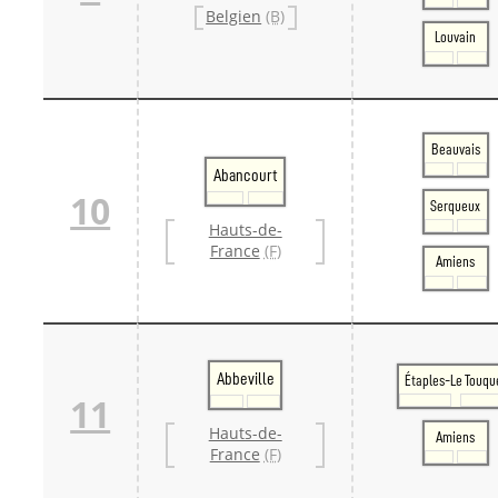
Belgien
(B)
Louvain
Beauvais
Abancourt
10
Serqueux
Hauts-de-
France
(F)
Amiens
Abbeville
Étaples-Le Touqu
11
Hauts-de-
Amiens
France
(F)