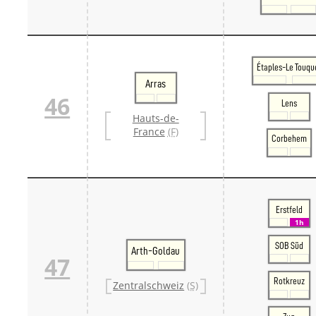
Étaples-Le Touqu
Arras
46
Lens
Hauts-de-
France
(F)
Corbehem
Erstfeld
1h
SOB Süd
Arth-Goldau
47
Rotkreuz
Zentralschweiz
(S)