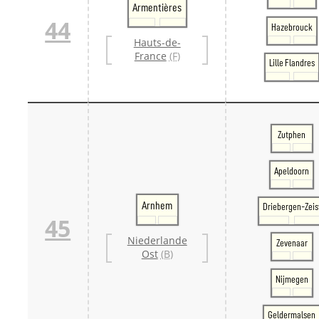
Armentières
44
Hazebrouck
Hauts-de-
France
(F)
Lille Flandres
Zutphen
Apeldoorn
Arnhem
Driebergen-Zeis
45
Niederlande
Zevenaar
Ost
(B)
Nijmegen
Geldermalsen