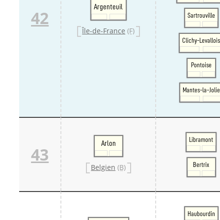
Argenteuil
42
Sartrouville
Île-de-France
(F)
Clichy-Levalloi
Pontoise
Mantes-la-Jolie
Libramont
Arlon
43
Bertrix
Belgien
(B)
Haubourdin