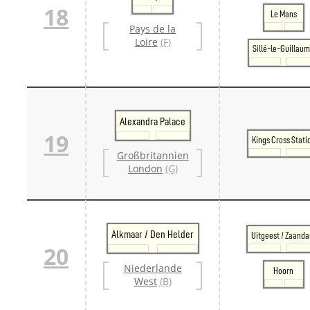
18
Le Mans
Pays de la
Loire
(F)
Sillé-le-Guillau
Alexandra Palace
19
Kings Cross Stati
Großbritannien
London
(G)
Alkmaar / Den Helder
Uitgeest / Zaand
20
Niederlande
Hoorn
West
(B)