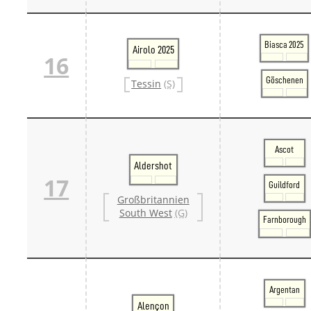
Biasca 2025
Airolo 2025
16
Göschenen
Tessin
(S)
Ascot
Aldershot
17
Guildford
Großbritannien
South West
(G)
Farnborough
Argentan
Alençon