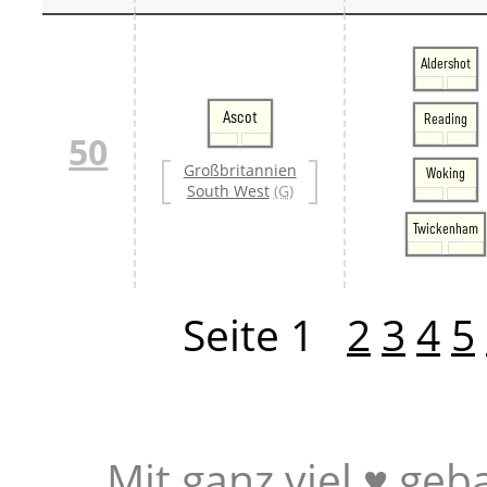
Aldershot
Ascot
Reading
50
Großbritannien
Woking
South West
(G)
Twickenham
Seite 1
2
3
4
5
Mit ganz viel ♥ geb