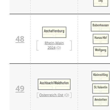
Zug
Babenhausen
Aschaffenburg
48
Hanau Hbf
Rhein-Main
2024
(D)
Wolfgang
Kleinreifling
Aschbach/Waidhofen
49
St. Valentin
Österreich Ost
(Ö)
Amstetten