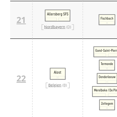
Allersberg SFS
21
Fischbach
Nordbayern
(D)
Gand-Saint-Pier
Termonde
Alost
22
Denderleeuw
Belgien
(B)
Merelbeke / De Pi
Zottegem