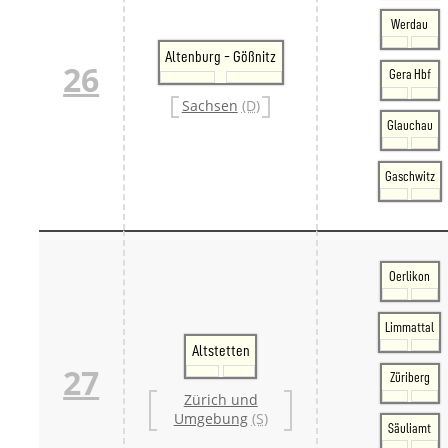
Werdau
Altenburg - Gößnitz
26
Gera Hbf
Sachsen
(D)
Glauchau
Gaschwitz
Oerlikon
Limmattal
Altstetten
27
Züriberg
Zürich und
Umgebung
(S)
Säuliamt