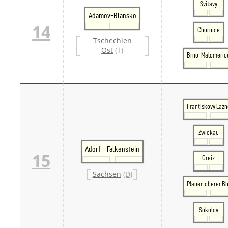
Svitavy
Adamov-Blansko
14
Chornice
Tschechien
Ost
(T)
Brno-Malomeric
Frantiskovy Lazn
Zwickau
Adorf - Falkenstein
15
Greiz
Sachsen
(D)
Plauen oberer Bh
Sokolov