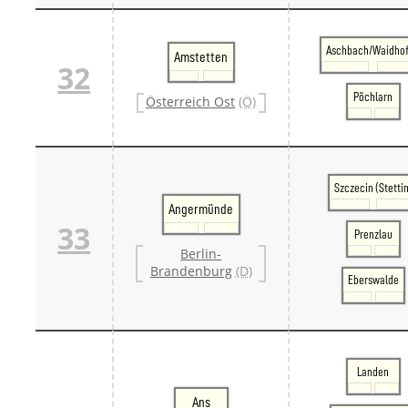
Aschbach/Waidho
Amstetten
32
Pöchlarn
Österreich Ost
(Ö)
Szczecin (Stettin
Angermünde
33
Prenzlau
Berlin-
Brandenburg
(D)
Eberswalde
Landen
Ans