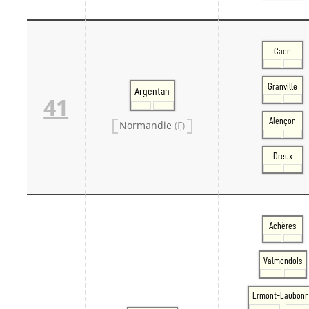
Caen
Granville
Argentan
41
Alençon
Normandie
(F)
Dreux
Achères
Valmondois
Ermont-Eaubonn