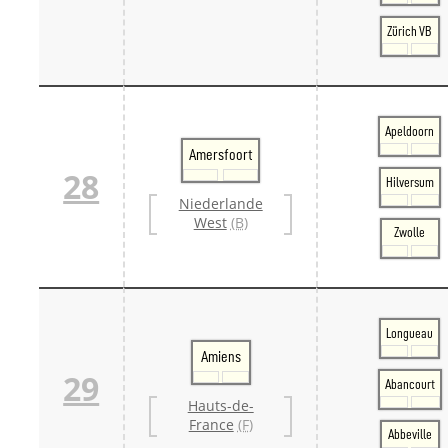
Zürich VB
Apeldoorn
Amersfoort
28
Hilversum
Niederlande
West
(B)
Zwolle
Longueau
Amiens
29
Abancourt
Hauts-de-
France
(F)
Abbeville