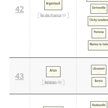
Argenteuil
42
Sartrouville
Île-de-France
(F)
Clichy-Levalloi
Pontoise
Mantes-la-Jolie
Libramont
Arlon
43
Bertrix
Belgien
(B)
Haubourdin