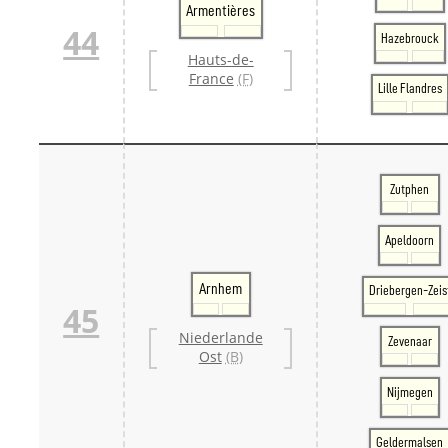
Armentières
44
Hazebrouck
Hauts-de-
France
(F)
Lille Flandres
Zutphen
Apeldoorn
Arnhem
Driebergen-Zeis
45
Niederlande
Zevenaar
Ost
(B)
Nijmegen
Geldermalsen