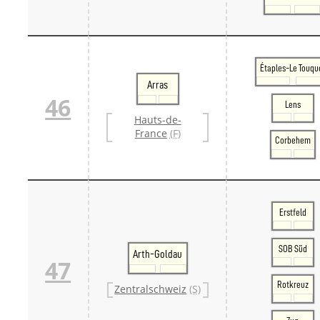
Étaples-Le Touqu
Arras
46
Lens
Hauts-de-
France
(F)
Corbehem
Erstfeld
SOB Süd
Arth-Goldau
47
Rotkreuz
Zentralschweiz
(S)