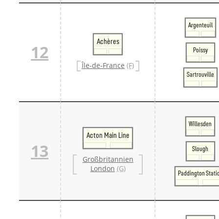
Argenteuil
Achères
12
Poissy
Île-de-France
(F)
Sartrouville
Willesden
Acton Main Line
13
Slough
Großbritannien
London
(G)
Paddington Stati