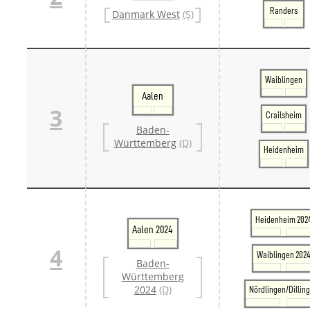
Danm
Randers
Danmark West
(S)
Danm
Sveri
Tschech
Tsche
Tsche
Waiblingen
Weitere 
Aalen
Alter
3
Bund
Crailsheim
Merxf
Baden-
Pole
Württemberg
(D)
Heidenheim
Österrei
Öster
Öster
Öster
Heidenheim 202
Aalen 2024
4
Waiblingen 202
Baden-
Württemberg
2024
(D)
Nördlingen/Dillin