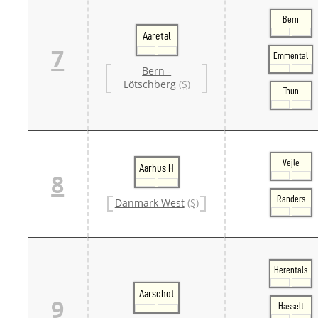
Bern
Aaretal
7
Emmental
Bern -
Lötschberg
(S)
Thun
Vejle
Aarhus H
8
Randers
Danmark West
(S)
Herentals
Aarschot
9
Hasselt