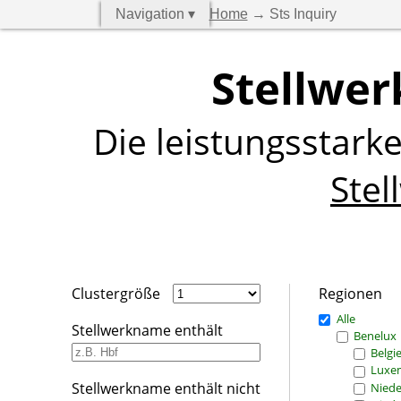
Navigation ▾
Home
→ Sts Inquiry
Stellwer
Die leistungsstark
Stel
Clustergröße
Regionen
Alle
Stellwerkname enthält
Benelux
Belgi
Luxe
Stellwerkname enthält nicht
Niede