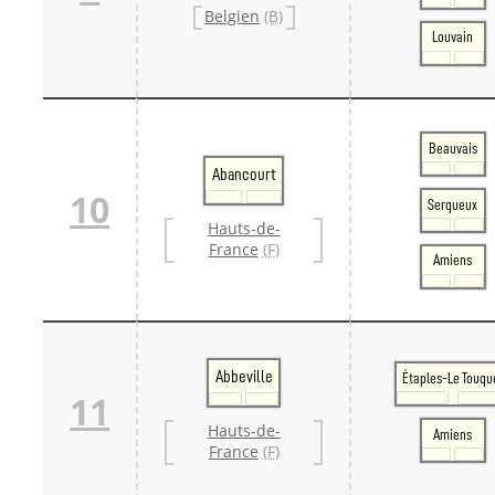
Belgien
(B)
Louvain
Beauvais
Abancourt
10
Serqueux
Hauts-de-
France
(F)
Amiens
Abbeville
Étaples-Le Touqu
11
Hauts-de-
Amiens
France
(F)