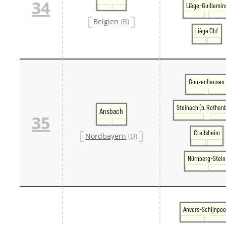
34
Liège-Guillemin
Belgien
(B)
Liège Gbf
Gunzenhausen
Steinach (b. Rothen
Ansbach
35
Crailsheim
Nordbayern
(D)
Nürnberg-Stein
Anvers-Schijnpoo