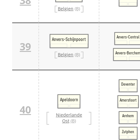
38
Belgien
(B)
Anvers-Central
Anvers-Schijnpoort
39
Anvers-Berche
Belgien
(B)
Deventer
Apeldoorn
Amersfoort
40
Niederlande
Arnhem
Ost
(B)
Zutphen