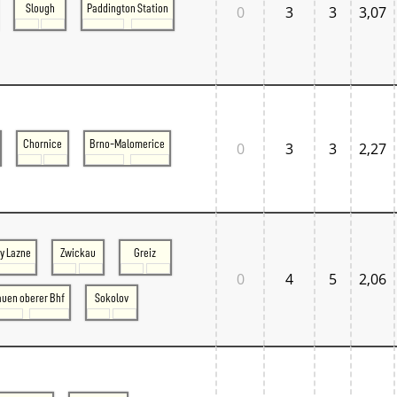
Slough
Paddington Station
0
3
3
3,07
Chornice
Brno-Malomerice
0
3
3
2,27
y Lazne
Zwickau
Greiz
0
4
5
2,06
auen oberer Bhf
Sokolov