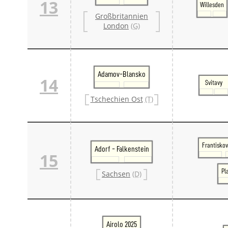
13
Willesden
Großbritannien
London
(G)
Adamov-Blansko
14
Svitavy
Tschechien Ost
(T)
Frantiskov
Adorf - Falkenstein
15
Pl
Sachsen
(D)
Airolo 2025