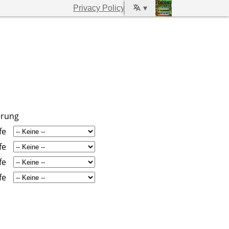
Privacy Policy
▾
erung
fe
fe
fe
fe