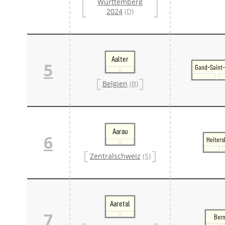
Württemberg
2024
(D)
Aalter
5
Gand-Saint-
Belgien
(B)
Aarau
6
Heiters
Zentralschweiz
(S)
Aaretal
7
Ber