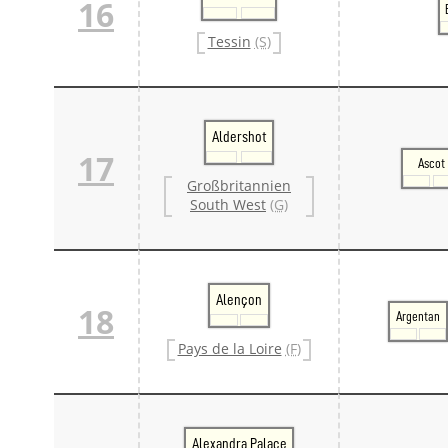
16
Tessin
(S)
Aldershot
17
Ascot
Großbritannien
South West
(G)
Alençon
18
Argentan
Pays de la Loire
(F)
Alexandra Palace