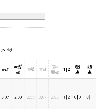
ezeigt.
⌀⌀🤯
▽⌀
#N
#R
⌀🎢
▽🤯
▽🎢
1|2
🎢
🤯🎢
👤
👤
3,07
2,83
2,59
3,07
2,83
1|2
0|0
0|1