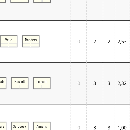
Vejle
Randers
0
2
2
2,53
als
Hasselt
Louvain
0
3
3
2,32
ais
Serqueux
Amiens
0
3
3
1,00