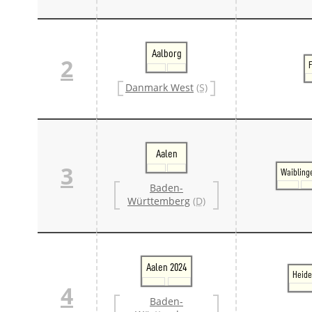
Aalborg
2
Danmark West
(S)
Aalen
3
Waibling
Baden-
Württemberg
(D)
Aalen 2024
Heide
4
Baden-