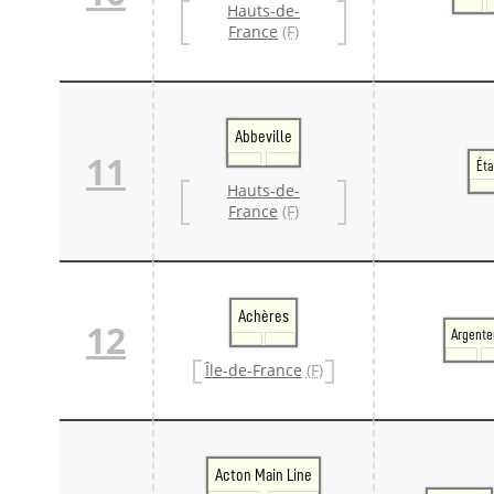
Hauts-de-
France
(F)
Abbeville
11
Éta
Hauts-de-
France
(F)
Achères
12
Argente
Île-de-France
(F)
Acton Main Line