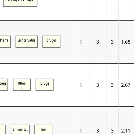
Tschechien West
Weitere Regionen
Alternative Stellwerke
BundesbahnZeiten
Merxferri
Polen
Österreich
Pierre
Lichtervelde
Bruges
0
3
3
1,68
Österreich Mitte
Österreich Ost
Österreich West
berg
Olten
Brugg
0
3
3
2,67
n
Emmental
Thun
0
3
3
2,11