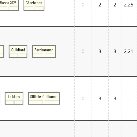
Biasca 2025
Göschenen
0
2
2
2,25
Guildford
Farnborough
0
3
3
2,21
Le Mans
Sillé-le-Guillaume
0
3
3
–