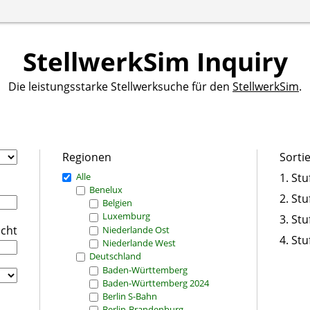
StellwerkSim Inquiry
Die leistungsstarke Stellwerksuche für den
StellwerkSim
.
Regionen
Sorti
Alle
1. Stu
Benelux
2. Stu
Belgien
Luxemburg
3. Stu
icht
Niederlande Ost
4. Stu
Niederlande West
Deutschland
Baden-Württemberg
Baden-Württemberg 2024
Berlin S-Bahn
Berlin-Brandenburg