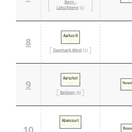
Bern -
Lötschberg
(S)
Aarhus H
8
Danmark West
(S)
Aarschot
9
Herent
Belgien
(B)
Abancourt
10
Beauv