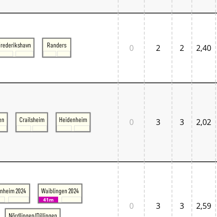
Normandie
Pays de la Loire
Île-de-France
Großbritannien
Großbritannien London
Frederikshavn
Randers
0
2
2
2,40
Großbritannien South East
Großbritannien South West
Italien
Lombardia
Triveneto
Schweiz
Bern - Lötschberg
Ostschweiz
en
Crailsheim
Heidenheim
0
3
3
2,02
Tessin
Westschweiz
Zentralschweiz
Zürich und Umgebung
Skandinavien
Danmark West
Danmark Øst
nheim 2024
Waiblingen 2024
Sverige
41m
Tschechien
0
3
3
2,59
Tschechien Ost
Nördlingen/Dillingen