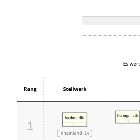
Es wer
Rang
Stellwerk
Herzogenrath
Aachen Hbf
1
Rheinland
(D)