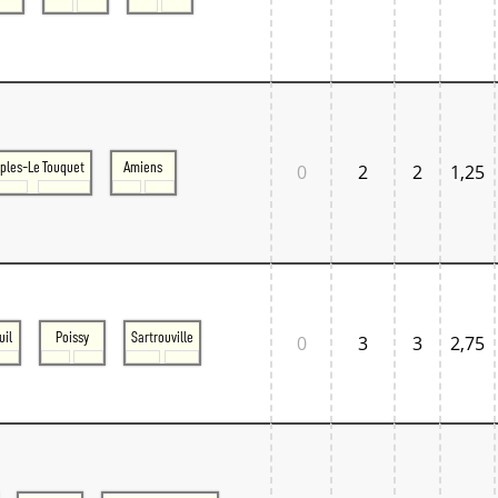
ples-Le Touquet
Amiens
0
2
2
1,25
uil
Poissy
Sartrouville
0
3
3
2,75