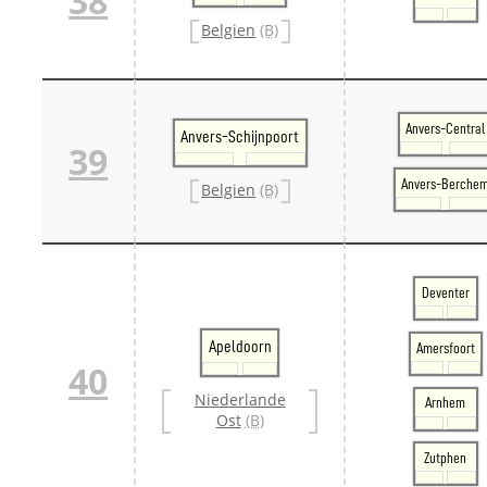
38
Belgien
(B)
Anvers-Central
Anvers-Schijnpoort
39
Anvers-Berche
Belgien
(B)
Deventer
Apeldoorn
Amersfoort
40
Niederlande
Arnhem
Ost
(B)
Zutphen