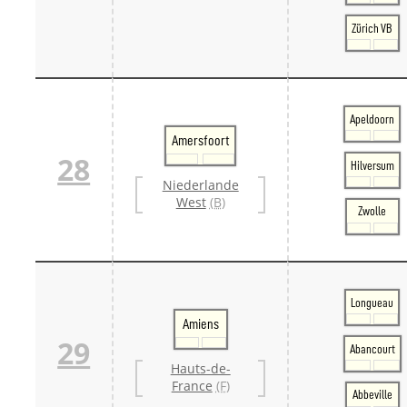
Zürich VB
Apeldoorn
Amersfoort
28
Hilversum
Niederlande
West
(B)
Zwolle
Longueau
Amiens
29
Abancourt
Hauts-de-
France
(F)
Abbeville