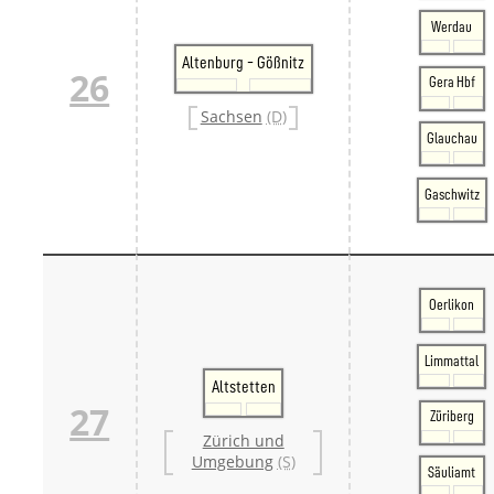
Werdau
Altenburg - Gößnitz
26
Gera Hbf
Sachsen
(D)
Glauchau
Gaschwitz
Oerlikon
Limmattal
Altstetten
27
Züriberg
Zürich und
Umgebung
(S)
Säuliamt