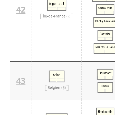
Argenteuil
42
Sartrouville
Île-de-France
(F)
Clichy-Levalloi
Pontoise
Mantes-la-Jolie
Libramont
Arlon
43
Bertrix
Belgien
(B)
Haubourdin