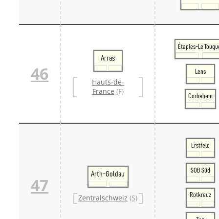
Étaples-Le Touqu
Arras
46
Lens
Hauts-de-
France
(F)
Corbehem
Erstfeld
SOB Süd
Arth-Goldau
47
Rotkreuz
Zentralschweiz
(S)