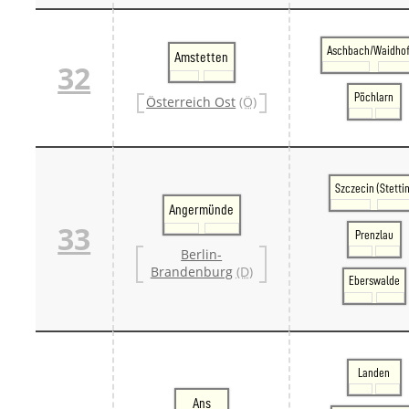
Aschbach/Waidho
Amstetten
32
Pöchlarn
Österreich Ost
(Ö)
Szczecin (Stettin
Angermünde
33
Prenzlau
Berlin-
Brandenburg
(D)
Eberswalde
Landen
Ans