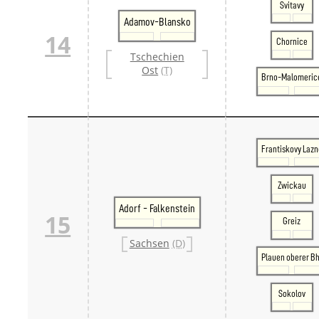
Svitavy
Adamov-Blansko
14
Chornice
Tschechien
Ost
(T)
Brno-Malomeric
Frantiskovy Lazn
Zwickau
Adorf - Falkenstein
15
Greiz
Sachsen
(D)
Plauen oberer Bh
Sokolov