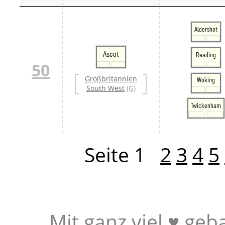
Aldershot
Ascot
Reading
50
Großbritannien
Woking
South West
(G)
Twickenham
Seite 1
2
3
4
5
Mit ganz viel ♥ geb