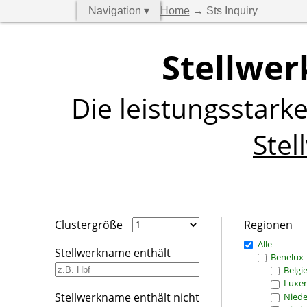
Navigation ▾
Home
→ Sts Inquiry
Stellwer
Die leistungsstark
Stel
Clustergröße
Regionen
Alle
Stellwerkname enthält
Benelux
Belgi
Luxe
Stellwerkname enthält nicht
Niede