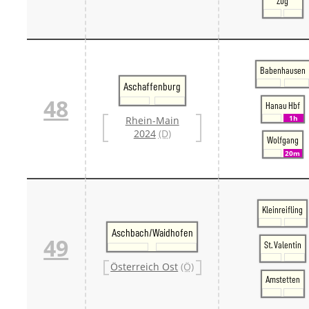
Zug
Babenhausen
Aschaffenburg
48
Hanau Hbf
1h
Rhein-Main
2024
(D)
Wolfgang
20m
Kleinreifling
Aschbach/Waidhofen
49
St. Valentin
Österreich Ost
(Ö)
Amstetten