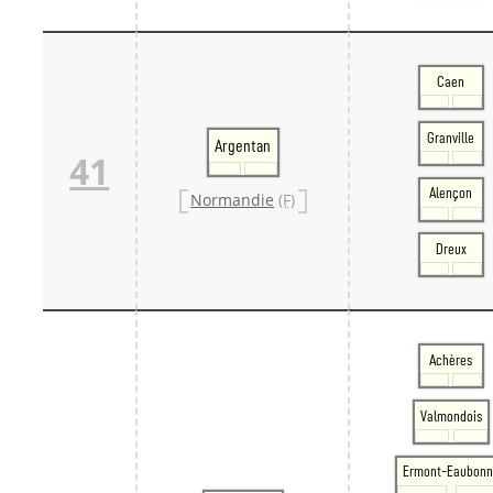
Caen
Granville
Argentan
41
Alençon
Normandie
(F)
Dreux
Achères
Valmondois
Ermont-Eaubonn