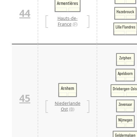
Armentières
44
Hazebrouck
Hauts-de-
France
(F)
Lille Flandres
Zutphen
Apeldoorn
Arnhem
Driebergen-Zeis
45
Niederlande
Zevenaar
Ost
(B)
Nijmegen
Geldermalsen