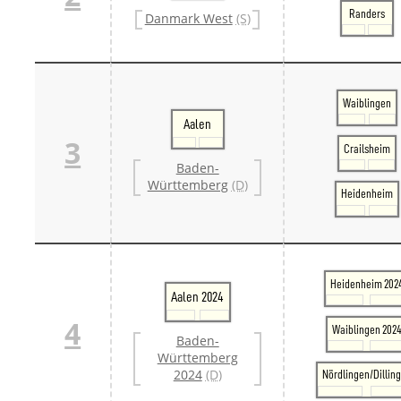
Danm
Randers
Danmark West
(S)
Danm
Sveri
Tschech
Tsche
Tsche
Waiblingen
Weitere 
Aalen
Alter
3
Bund
Crailsheim
Merxf
Baden-
Pole
Württemberg
(D)
Heidenheim
Österrei
Öster
Öster
Öster
Heidenheim 202
Aalen 2024
4
Waiblingen 202
Baden-
Württemberg
2024
(D)
Nördlingen/Dillin