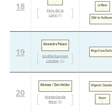
18
Le Mans
Pays de la
Loire
(F)
Sillé-le-Guillau
Alexandra Palace
19
Kings Cross Stati
Großbritannien
London
(G)
Alkmaar / Den Helder
Uitgeest / Zaand
20
Niederlande
Hoorn
West
(B)