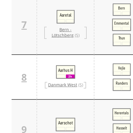
Bern
Aaretal
7
Emmental
Bern -
Lötschberg
(S)
Thun
Vejle
Aarhus H
8
2h
Randers
Danmark West
(S)
Herentals
Aarschot
9
Hasselt