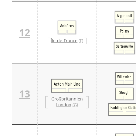
Argenteuil
Achères
12
Poissy
Île-de-France
(F)
Sartrouville
Willesden
Acton Main Line
13
Slough
Großbritannien
London
(G)
Paddington Stati