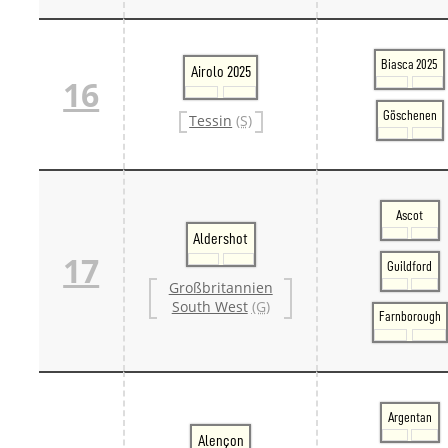
Biasca 2025
Airolo 2025
16
Göschenen
Tessin
(S)
Ascot
Aldershot
17
Guildford
Großbritannien
South West
(G)
Farnborough
Argentan
Alençon