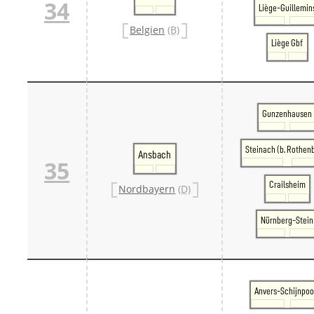
34
Liège-Guillemin
Belgien
(B)
Liège Gbf
Gunzenhausen
Steinach (b. Rothen
Ansbach
35
Crailsheim
Nordbayern
(D)
Nürnberg-Stein
Anvers-Schijnpoo