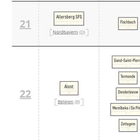
Allersberg SFS
21
Fischbach
Nordbayern
(D)
Gand-Saint-Pier
Termonde
Alost
22
Denderleeuw
Belgien
(B)
Merelbeke / De Pi
Zottegem