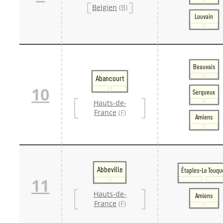
Belgien
(B)
Louvain
Beauvais
Abancourt
10
Serqueux
Hauts-de-
France
(F)
Amiens
Abbeville
Étaples-Le Touqu
11
Hauts-de-
Amiens
France
(F)