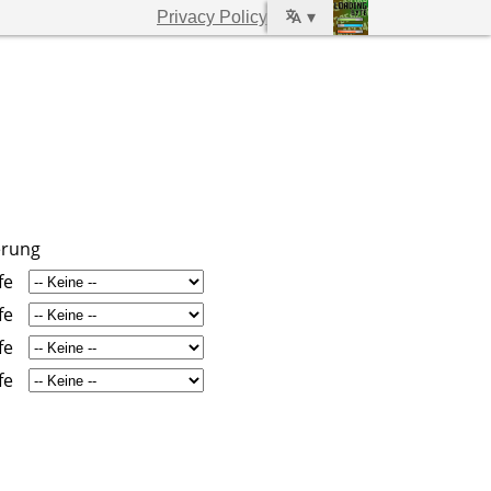
Privacy Policy
▾
erung
fe
fe
fe
fe