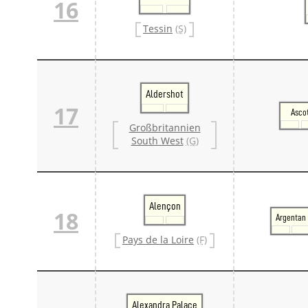
16
Tessin
(S)
Aldershot
17
Asco
Großbritannien
South West
(G)
Alençon
18
Argentan
Pays de la Loire
(F)
Alexandra Palace