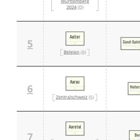
Württemberg
2024
(D)
Aalter
5
Gand-Saint
Belgien
(B)
Aarau
6
Heiter
Zentralschweiz
(S)
Aaretal
7
Be