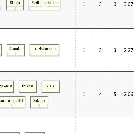
Slough
Paddington Station
0
3
3
3,07
Chornice
Brno-Malomerice
0
3
3
2,27
vy Lazne
Zwickau
Greiz
0
4
5
2,06
lauen oberer Bhf
Sokolov