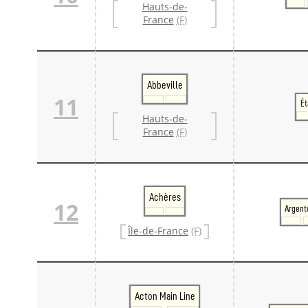
Hauts-de-
France
(F)
Abbeville
11
Ét
Hauts-de-
France
(F)
Achères
12
Argent
Île-de-France
(F)
Acton Main Line