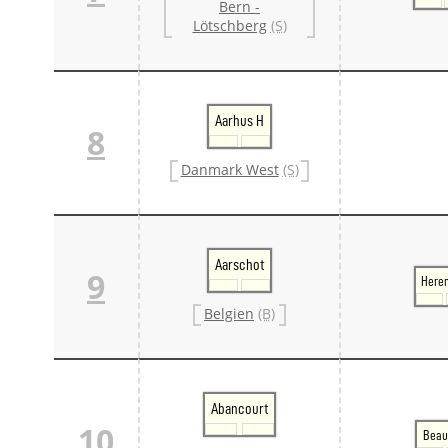
Bern -
Lötschberg
(S)
Aarhus H
8
Danmark West
(S)
Aarschot
9
Heren
Belgien
(B)
Abancourt
10
Beau