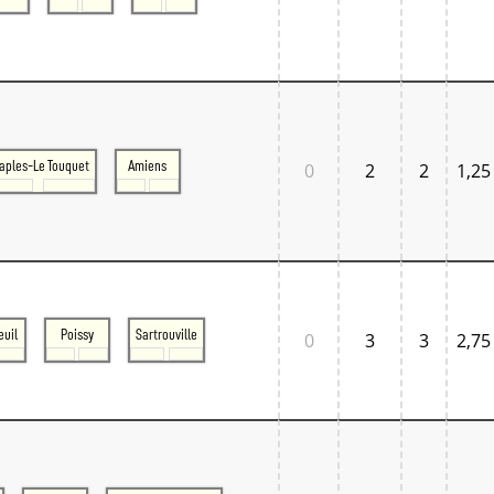
aples-Le Touquet
Amiens
0
2
2
1,25
euil
Poissy
Sartrouville
0
3
3
2,75