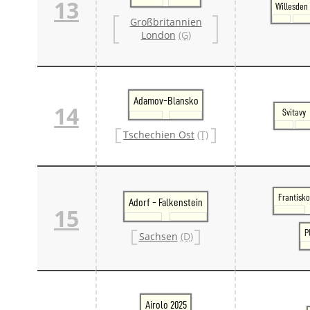
13
Willesden
Großbritannien
London
(G)
Adamov-Blansko
14
Svitavy
Tschechien Ost
(T)
Frantisko
Adorf - Falkenstein
15
P
Sachsen
(D)
Airolo 2025