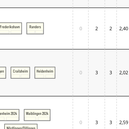
Normandie
Pays de la Loire
Île-de-France
Großbritannien
Großbritannien London
Frederikshavn
Randers
0
2
2
2,40
Großbritannien South East
Großbritannien South West
Italien
Lombardia
Triveneto
Schweiz
Bern - Lötschberg
Ostschweiz
gen
Crailsheim
Heidenheim
0
3
3
2,02
Tessin
Westschweiz
Zentralschweiz
Zürich und Umgebung
Skandinavien
Danmark West
Danmark Øst
enheim 2024
Waiblingen 2024
Sverige
Tschechien
0
3
3
2,59
Tschechien Ost
Nördlingen/Dillingen