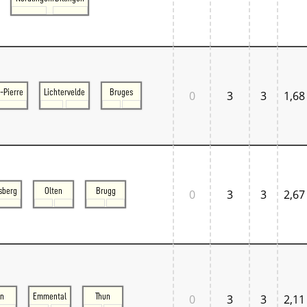
Tschechien West
Weitere Regionen
Alternative Stellwerke
BundesbahnZeiten
Merxferri
Polen
Österreich
-Pierre
Lichtervelde
Bruges
0
3
3
1,68
Österreich Mitte
Österreich Ost
Österreich West
sberg
Olten
Brugg
0
3
3
2,67
rn
Emmental
Thun
0
3
3
2,11