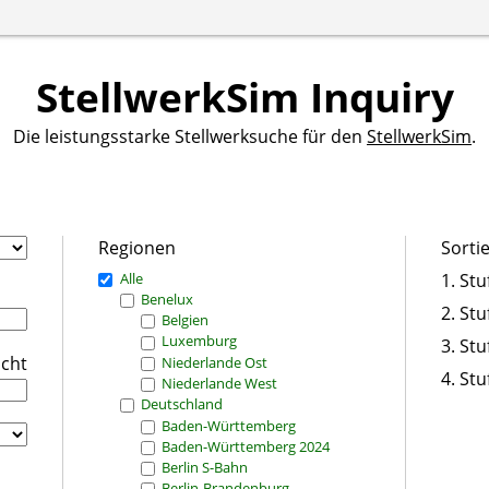
StellwerkSim Inquiry
Die leistungsstarke Stellwerksuche für den
StellwerkSim
.
Regionen
Sorti
Alle
1. Stu
Benelux
2. Stu
Belgien
Luxemburg
3. Stu
icht
Niederlande Ost
4. Stu
Niederlande West
Deutschland
Baden-Württemberg
Baden-Württemberg 2024
Berlin S-Bahn
Berlin-Brandenburg