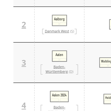
Aalborg
2
Danmark West
(S)
Aalen
3
Waiblin
Baden-
Württemberg
(D)
Aalen 2024
Heid
4
Baden-