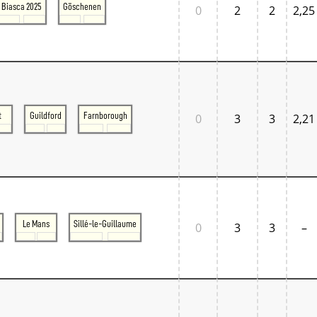
Biasca 2025
Göschenen
0
2
2
2,25
t
Guildford
Farnborough
0
3
3
2,21
Le Mans
Sillé-le-Guillaume
0
3
3
–