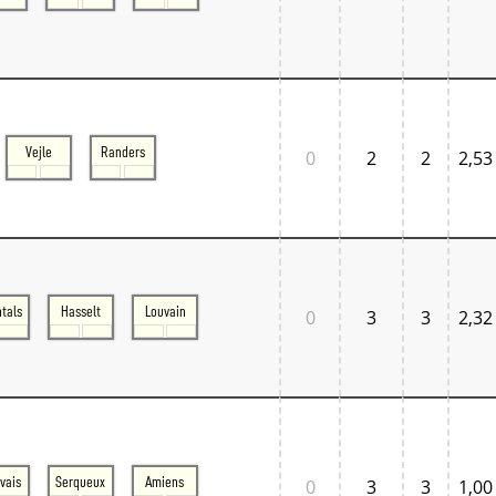
Vejle
Randers
0
2
2
2,53
tals
Hasselt
Louvain
0
3
3
2,32
vais
Serqueux
Amiens
0
3
3
1,00