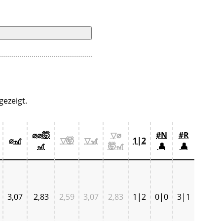
ezeigt.
⌀⌀🤯
▽⌀
#N
#R
⌀🎢
▽🤯
▽🎢
1|2
🎢
🤯🎢
👤
👤
3,07
2,83
2,59
3,07
2,83
1|2
0|0
3|1