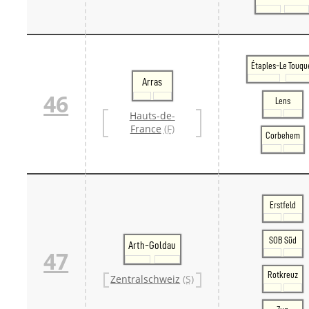
Étaples-Le Touqu
Arras
46
Lens
Hauts-de-
France
(F)
Corbehem
Erstfeld
SOB Süd
Arth-Goldau
47
Rotkreuz
Zentralschweiz
(S)