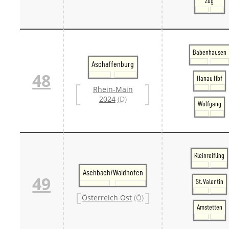
Zug
Babenhausen
Aschaffenburg
48
Hanau Hbf
Rhein-Main
2024
(D)
Wolfgang
Kleinreifling
Aschbach/Waidhofen
49
St. Valentin
Österreich Ost
(Ö)
Amstetten