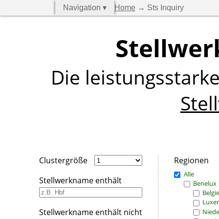
Navigation ▾
Home
→ Sts Inquiry
Stellwer
Die leistungsstark
Stel
Clustergröße
Regionen
Alle
Stellwerkname enthält
Benelux
Belgi
Luxe
Stellwerkname enthält nicht
Niede