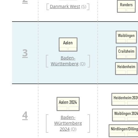
Danm
Randers
Danmark West
(S)
Danm
Sveri
Tschech
Tsche
Tsche
Waiblingen
Weitere 
Aalen
Alter
3
Bund
Crailsheim
Merxf
Baden-
Pole
Württemberg
(D)
Heidenheim
Österrei
Öster
Öster
Öster
Heidenheim 202
Aalen 2024
4
Waiblingen 202
Baden-
Württemberg
2024
(D)
Nördlingen/Dillin