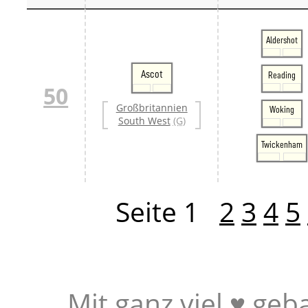
Aldershot
Ascot
Reading
50
Großbritannien
Woking
South West
(G)
Twickenham
Seite 1
2
3
4
5
Mit ganz viel ♥ geb