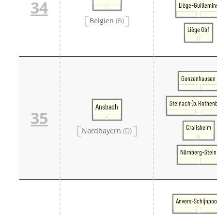
34
Liège-Guillemin
Belgien
(B)
Liège Gbf
Gunzenhausen
Steinach (b. Rothen
Ansbach
35
Crailsheim
Nordbayern
(D)
Nürnberg-Stein
Anvers-Schijnpoo