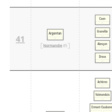
Caen
Granville
Argentan
41
Alençon
Normandie
(F)
Dreux
Achères
Valmondois
Ermont-Eaubonn