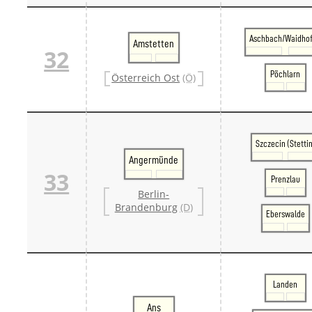
Aschbach/Waidho
Amstetten
32
Pöchlarn
Österreich Ost
(Ö)
Szczecin (Stettin
Angermünde
33
Prenzlau
Berlin-
Brandenburg
(D)
Eberswalde
Landen
Ans