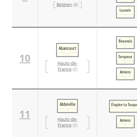
Belgien
(B)
Louvain
Beauvais
Abancourt
10
Serqueux
Hauts-de-
France
(F)
Amiens
Abbeville
Étaples-Le Touqu
11
Hauts-de-
Amiens
France
(F)