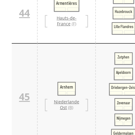
Armentières
44
Hazebrouck
Hauts-de-
France
(F)
Lille Flandres
Zutphen
Apeldoorn
Arnhem
Driebergen-Zeis
45
Niederlande
Zevenaar
Ost
(B)
Nijmegen
Geldermalsen