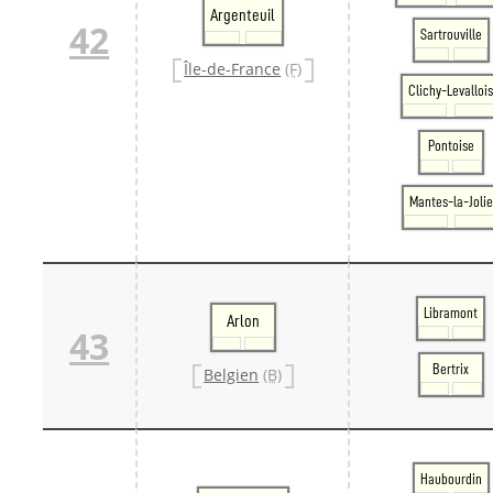
Argenteuil
42
Sartrouville
Île-de-France
(F)
Clichy-Levalloi
Pontoise
Mantes-la-Jolie
Libramont
Arlon
43
Bertrix
Belgien
(B)
Haubourdin