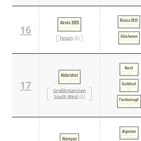
Biasca 2025
Airolo 2025
16
Göschenen
Tessin
(S)
Ascot
Aldershot
17
Guildford
Großbritannien
South West
(G)
Farnborough
Argentan
Alençon