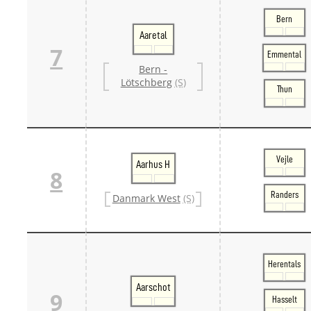
Bern
Aaretal
7
Emmental
Bern -
Lötschberg
(S)
Thun
Vejle
Aarhus H
8
Randers
Danmark West
(S)
Herentals
Aarschot
9
Hasselt