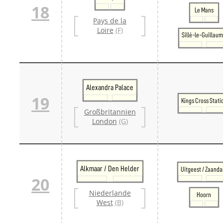
18
Le Mans
Pays de la
Loire
(F)
Sillé-le-Guillau
Alexandra Palace
19
Kings Cross Stati
Großbritannien
London
(G)
Alkmaar / Den Helder
Uitgeest / Zaand
20
Niederlande
Hoorn
West
(B)