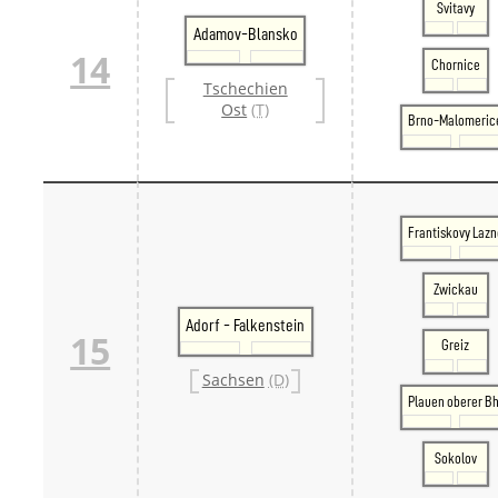
Svitavy
Adamov-Blansko
14
Chornice
Tschechien
Ost
(T)
Brno-Malomeric
Frantiskovy Lazn
Zwickau
Adorf - Falkenstein
15
Greiz
Sachsen
(D)
Plauen oberer Bh
Sokolov