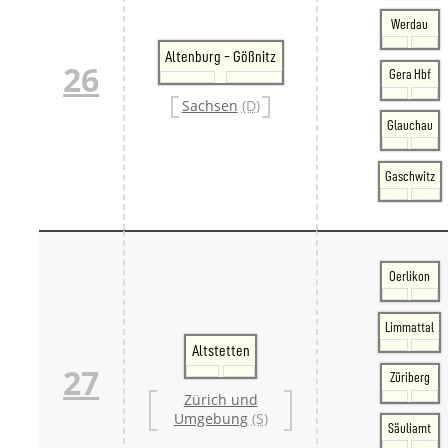
Werdau
Altenburg - Gößnitz
26
Gera Hbf
Sachsen
(D)
Glauchau
Gaschwitz
Oerlikon
Limmattal
Altstetten
27
Züriberg
Zürich und
Umgebung
(S)
Säuliamt