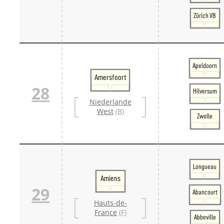
Zürich VB
Apeldoorn
Amersfoort
28
Hilversum
Niederlande
West
(B)
Zwolle
Longueau
Amiens
29
Abancourt
Hauts-de-
France
(F)
Abbeville