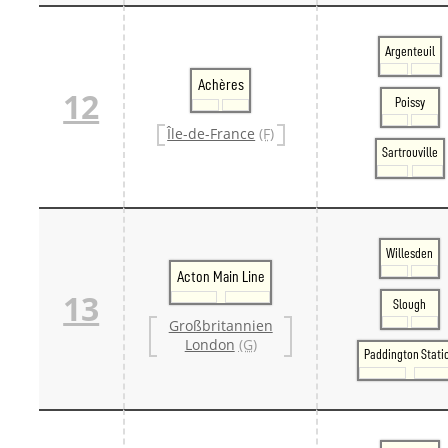
Argenteuil
Achères
12
Poissy
Île-de-France
(F)
Sartrouville
Willesden
Acton Main Line
13
Slough
Großbritannien
London
(G)
Paddington Stati