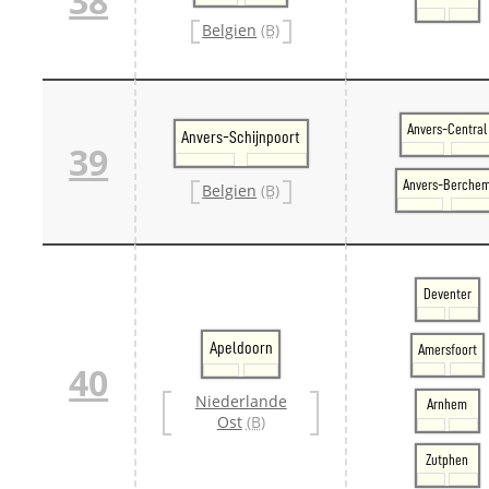
38
Belgien
(B)
Anvers-Central
Anvers-Schijnpoort
39
Anvers-Berche
Belgien
(B)
Deventer
Apeldoorn
Amersfoort
40
Niederlande
Arnhem
Ost
(B)
Zutphen