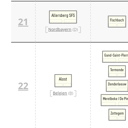
Allersberg SFS
21
Fischbach
Nordbayern
(D)
Gand-Saint-Pier
Termonde
Alost
22
Denderleeuw
Belgien
(B)
Merelbeke / De Pi
Zottegem