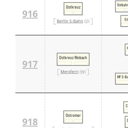
Ostbah
Ostkreuz
916
Er
Berlin S-Bahn
(D)
Ostkreuz Rinbach
917
Merxferri
(W)
MF S-B
C
Ostromer
918