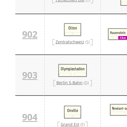
Olten
902
Hauenstein
13m
Zentralschweiz
(S)
Olympiastadion
903
Berlin S-Bahn
(D)
Novéant-s
Onville
904
Grand Est
(F)