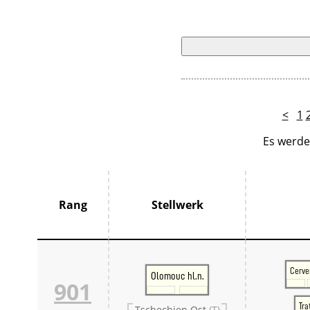
<
1
Es werde
Rang
Stellwerk
Cerv
Olomouc hl.n.
901
Tra
Tschechien Ost
(T)