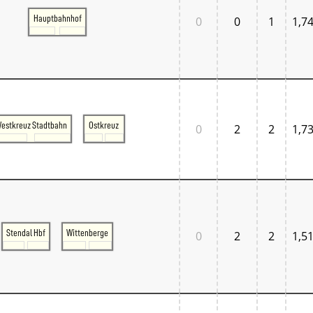
Hauptbahnhof
0
0
1
1,7
estkreuz Stadtbahn
Ostkreuz
0
2
2
1,7
Stendal Hbf
Wittenberge
0
2
2
1,5