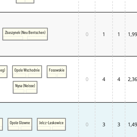
Tschechien West
Weitere Regionen
Alternative Stellwerke
BundesbahnZeiten
Merxferri
Polen
Zbaszynek (Neu Bentschen)
0
1
1
1,9
Österreich
Österreich Mitte
Österreich Ost
Österreich West
ieg)
Opole Wschodnie
Fosowskie
0
4
4
2,3
Nysa (Neisse)
Opole Glowne
Jelcz-Laskowice
0
3
3
1,4