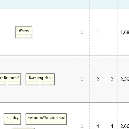
Worms
0
1
1
1,6
en Neuendorf
Löwenberg (Mark)
0
2
2
2,3
Bromley
Sevenoaks/Maidstone East
0
4
4
2,6