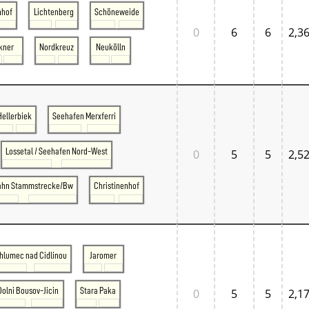
nhof
Lichtenberg
Schöneweide
0
6
6
2,3
kner
Nordkreuz
Neukölln
Hellerbiek
Seehafen Merxferri
Lossetal / Seehafen Nord-West
0
5
5
2,5
ahn Stammstrecke/Bw
Christinenhof
hlumec nad Cidlinou
Jaromer
Dolni Bousov-Jicin
Stara Paka
0
5
5
2,1