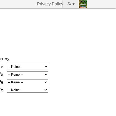
Privacy Policy
▾
erung
fe
fe
fe
fe