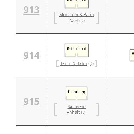
913
München S-Bahn
2004
(D)
Ostbahnhof
914
W
Berlin S-Bahn
(D)
Osterburg
915
Sachsen-
Anhalt
(D)