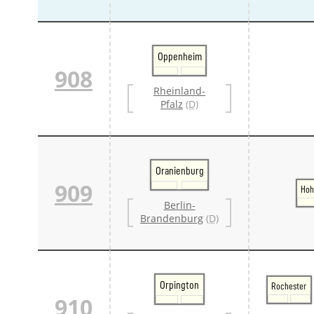
Oppenheim
908
Rheinland-
Pfalz
(D)
Oranienburg
909
Hoh
Berlin-
Brandenburg
(D)
Orpington
Rochester
910