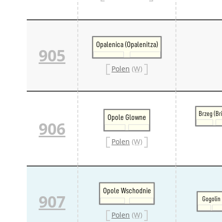
Opalenica (Opalenitza)
905
Polen
(W)
Brzeg (Br
Opole Glowne
906
Polen
(W)
Opole Wschodnie
907
Gogolin
Polen
(W)