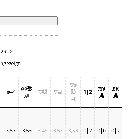
29
>
ngezeigt.
▽⌀
⌀⌀🤯
#N
#R
⌀🎢
▽🤯
▽🎢
🤯
1|2
🎢
👤
👤
🎢
9
3,57
3,53
3,49
3,57
3,53
1|2
0|0
0|2