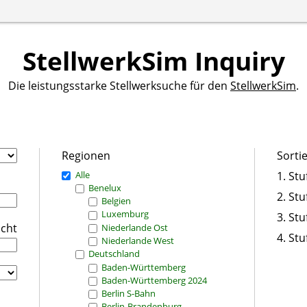
StellwerkSim Inquiry
Die leistungsstarke Stellwerksuche für den
StellwerkSim
.
Regionen
Sorti
Alle
1. Stu
Benelux
2. Stu
Belgien
Luxemburg
3. Stu
icht
Niederlande Ost
4. Stu
Niederlande West
Deutschland
Baden-Württemberg
Baden-Württemberg 2024
Berlin S-Bahn
Berlin-Brandenburg