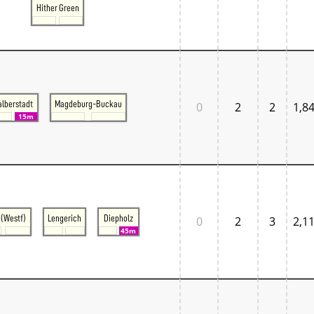
Hither Green
alberstadt
Magdeburg-Buckau
0
2
2
1,8
15m
(Westf)
Lengerich
Diepholz
0
2
3
2,1
45m