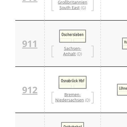
Großbritannien
South East
(G)
Oschersleben
911
H
Sachsen-
Anhalt
(D)
Osnabrück Hbf
912
Löhne
Bremen-
Niedersachsen
(D)
Ostbahnhof