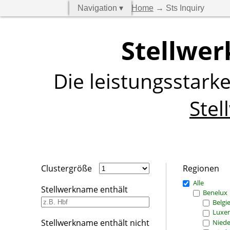
Navigation ▾
Home
→ Sts Inquiry
Stellwer
Die leistungsstark
Stel
Clustergröße
Regionen
Alle
Stellwerkname enthält
Benelux
Belgi
Luxe
Stellwerkname enthält nicht
Niede