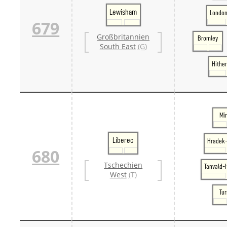
Lewisham
London
679
Großbritannien
Bromley
South East
(G)
Hithe
Mi
Liberec
Hradek-
680
Tschechien
Tanvald-
West
(T)
Tu