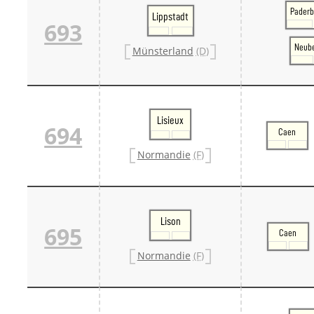
Paderb
Lippstadt
693
Neub
Münsterland
(D)
Lisieux
694
Caen
Normandie
(F)
Lison
695
Caen
Normandie
(F)