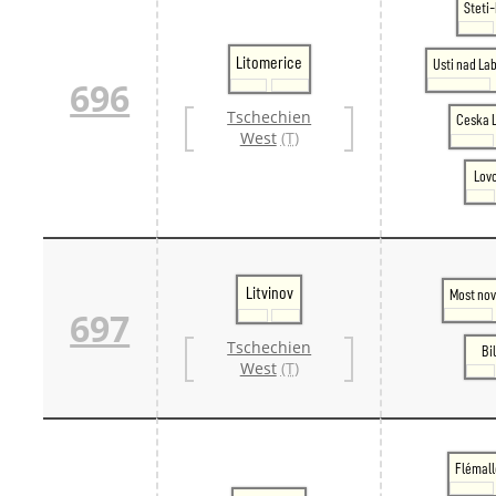
Steti
Litomerice
Usti nad L
696
Tschechien
Ceska L
West
(T)
Lov
Litvinov
Most nov
697
Tschechien
Bi
West
(T)
Flémal