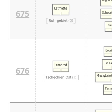
Letmathe
675
Schwert
Ruhrgebiet
(D)
Si
Dolni
Usti na
Letohrad
676
Miedzylesie 
Tschechien Ost
(T)
Casto