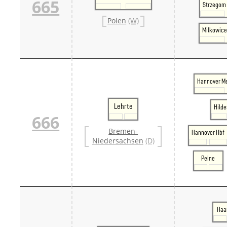
665
Strzegom 
Polen
(W)
Milkowice
Hannover M
Lehrte
Hild
666
Bremen-
Hannover Hbf
Niedersachsen
(D)
Peine
Haa