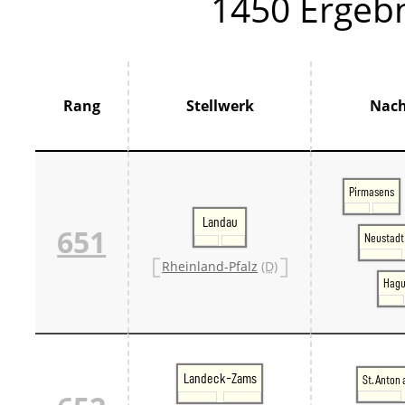
1450 Ergebn
Thür
France
Centr
Grand
Hauts
Norm
Rang
Stellwerk
Nac
Pays 
Île-d
Großbrit
Groß
Großb
Pirmasens
Großb
Landau
Italien
651
Neustadt
Lomb
Trive
Rheinland-Pfalz
(D)
Schweiz
Hag
Bern 
Ostsc
Tessi
West
Zentr
Landeck-Zams
St. Anton
Züri
Skandin