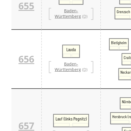
655
Baden-
Grenzach 
Württemberg
(D)
Bietigheim
Lauda
656
Crai
Baden-
Württemberg
(D)
Necka
Nürnb
Hersbruck (r
Lauf (links Pegnitz)
657