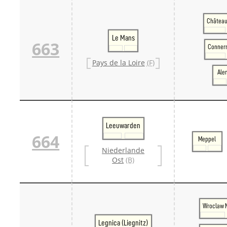
Château
Le Mans
663
Connerr
Pays de la Loire
(F)
Ale
Leeuwarden
664
Meppel
Niederlande
Ost
(B)
Wroclaw 
Legnica (Liegnitz)