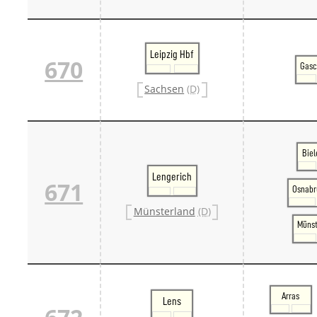
Leipzig Hbf
670
Gasc
Sachsen
(D)
Biel
Lengerich
671
Osnabr
Münsterland
(D)
Münst
Arras
Lens