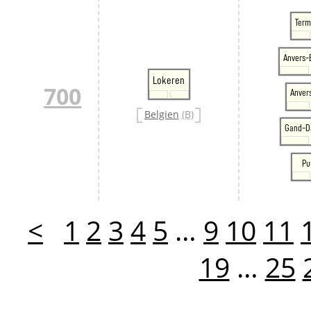
Ter
Anvers
Lokeren
700
Anver
Belgien
(B)
Gand-D
Pu
<
1
2
3
4
5
…
9
10
11
19
…
25