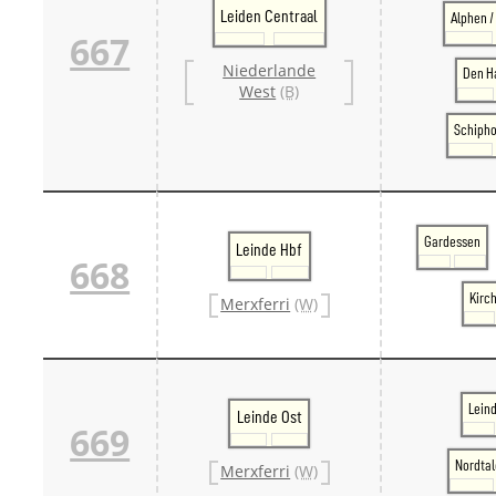
Leiden Centraal
Alphen 
667
Niederlande
Den H
West
(B)
Schipho
Gardessen
Leinde Hbf
668
Kirc
Merxferri
(W)
Lein
Leinde Ost
669
Nordtal
Merxferri
(W)