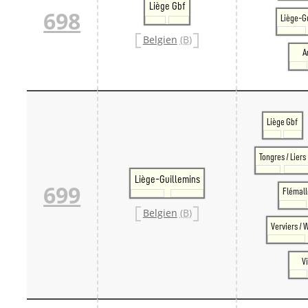
Liège Gbf
698
Liège-G
Belgien
(B)
A
Liège Gbf
Tongres / Liers
Liège-Guillemins
699
Flémal
Belgien
(B)
Verviers /
V