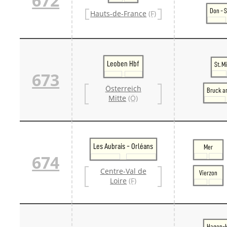
672
Don - 
Hauts-de-France
(F)
Leoben Hbf
St. M
673
Österreich
Bruck a
Mitte
(Ö)
Les Aubrais - Orléans
Mer
674
Centre-Val de
Vierzon
Loire
(F)
Hagen-