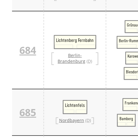
Grünau
Lichtenberg Fernbahn
Berlin-Rumm
684
Berlin-
Karowe
Brandenburg
(D)
Biesdor
Franken
Lichtenfels
685
Bamberg
Nordbayern
(D)