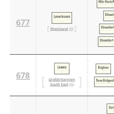
Köln-Deutz/
Düssel
Leverkusen
677
Düsseldor
Rheinland
(D)
Düsseldorf
Lewes
Brighton
678
Großbritannien
Three Bridges/
South East
(G)
Dar