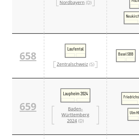
Fisc
Nordbayern
(D)
Neukirc
Laufental
658
Basel SBB
Zentralschweiz
(S)
Laupheim 2024
Friedrich
659
Baden-
Ulm H
Württemberg
2024
(D)