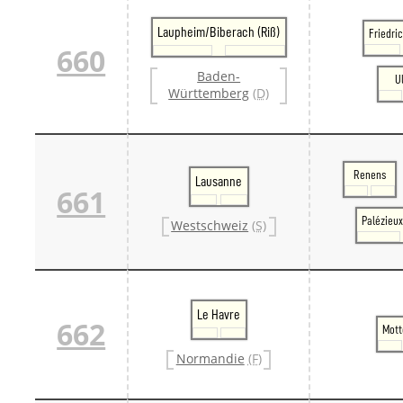
Laupheim/Biberach (Riß)
Friedri
660
Baden-
U
Württemberg
(D)
Renens
Lausanne
661
Palézieu
Westschweiz
(S)
Le Havre
662
Mott
Normandie
(F)