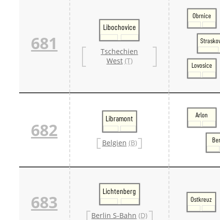
Obrnice
Libochovice
681
Strasko
Tschechien
West
(T)
Lovosice
Arlon
Libramont
682
Ber
Belgien
(B)
Lichtenberg
683
Ostkreuz
Berlin S-Bahn
(D)