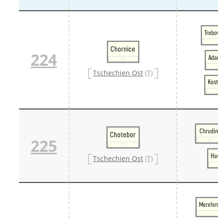
Trebo
Chornice
224
Ada
Tschechien Ost
(T)
Kost
Chrudi
Chotebor
225
Ha
Tschechien Ost
(T)
Merxferr