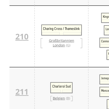
Kings
Charing Cross / Thameslink
Lo
210
Großbritannien
Cannon
London
(G)
Jemep
Charleroi Sud
211
Monce
Belgien
(B)