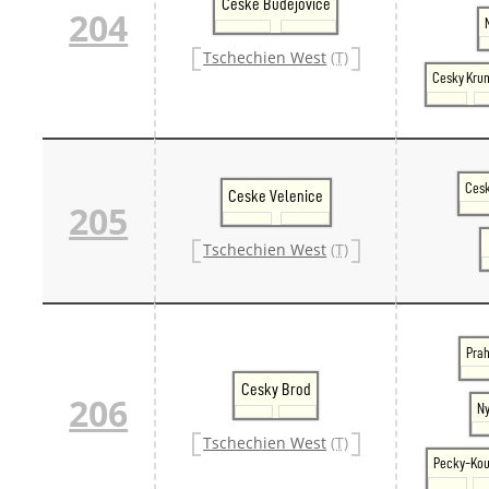
Ceske Budejovice
204
Tschechien West
(T)
Cesky Kru
Cesk
Ceske Velenice
205
Tschechien West
(T)
Pra
Cesky Brod
206
Ny
Tschechien West
(T)
Pecky-Kou