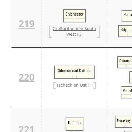
Chichester
Ports
219
Großbritannien South
Brighto
West
(G)
Ostrome
Chlumec nad Cidlinou
220
Tschechien Ost
(T)
Pardub
Moravany
Chocen
221