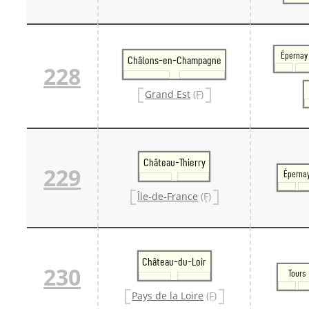
Épernay
Châlons-en-Champagne
228
Grand Est
(F)
Château-Thierry
229
Éperna
Île-de-France
(F)
Château-du-Loir
230
Tours
Pays de la Loire
(F)