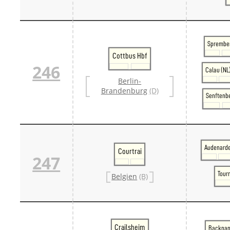
Sprembe
Cottbus Hbf
246
Calau (NL
Berlin-
Brandenburg
(D)
Senftenb
Audenard
Courtrai
247
Tour
Belgien
(B)
Crailsheim
Backna