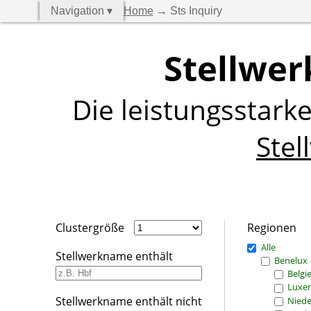
Navigation ▾
Home
→ Sts Inquiry
Stellwer
Die leistungsstark
Stel
Clustergröße
Regionen
Alle
Stellwerkname enthält
Benelux
Belgi
Luxe
Stellwerkname enthält nicht
Niede