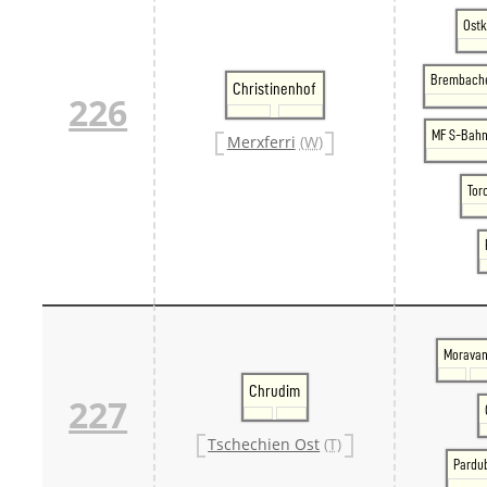
Ostk
Brembache
Christinenhof
226
MF S-Bah
Merxferri
(W)
Tor
Moravan
Chrudim
227
Tschechien Ost
(T)
Pardub