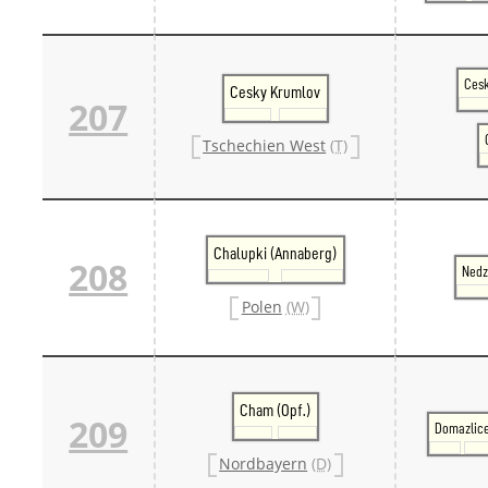
Cesk
Cesky Krumlov
207
Tschechien West
(T)
Chalupki (Annaberg)
208
Nedz
Polen
(W)
Cham (Opf.)
209
Domazlic
Nordbayern
(D)