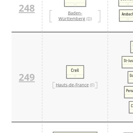
248
Baden-
Ansbac
Württemberg
(D)
St-Ju
Creil
249
Go
Hauts-de-France
(F)
Per
C