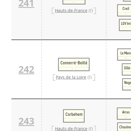
241
Creil
Hauts-de-France
(F)
LGV In
Le Man
Connerré-Beillé
242
Sill
Pays de la Loire
(F)
Noge
Arras
Corbehem
243
Chaulne
Hauts-de-France
(F)