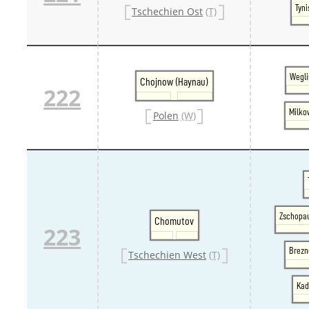
Tyni
Tschechien Ost
(T)
Wegli
Chojnow (Haynau)
222
Milko
Polen
(W)
Zschopau
Chomutov
223
Brezn
Tschechien West
(T)
Kad