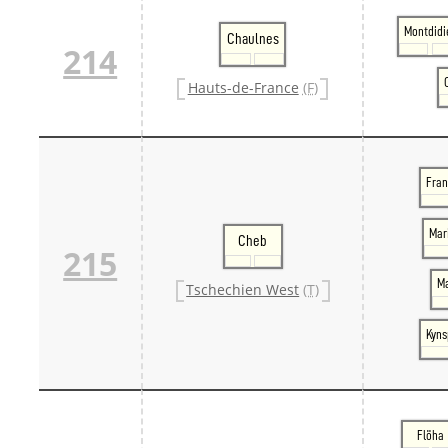
Montdidi
Chaulnes
214
Hauts-de-France
(F)
Fran
Mar
Cheb
215
Ma
Tschechien West
(T)
Kyns
Flöha