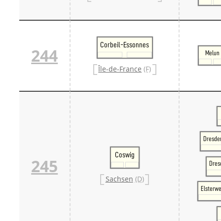
Corbeil-Essonnes
244
Melun
Île-de-France
(F)
Dresden
Coswig
245
Dres
Sachsen
(D)
Elsterw