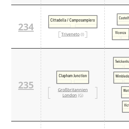
Castel
Cittadella / Camposampiero
234
Vicenza
Triveneto
(I)
Twicken
Clapham Junction
Wimbled
235
Großbritannien
Wat
London
(G)
Vic