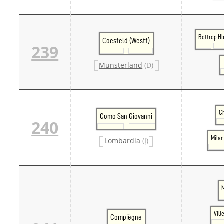
Bottrop Hb
Coesfeld (Westf)
239
Münsterland
(D)
C
Como San Giovanni
240
Milan
Lombardia
(I)
M
Vill
Compiègne