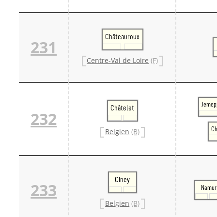
Châteauroux
231
Centre-Val de Loire
(F)
Jemep
Châtelet
232
Ch
Belgien
(B)
Ciney
233
Namur
Belgien
(B)