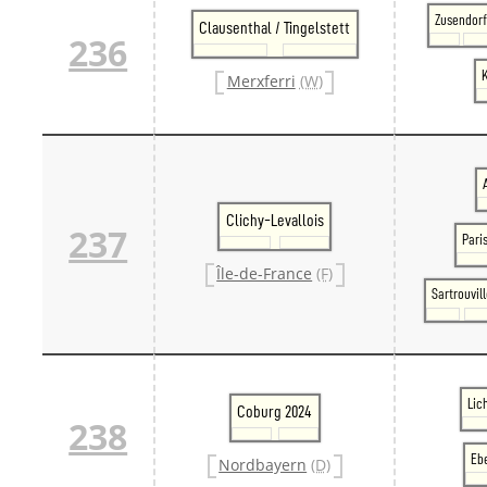
Zusendor
Clausenthal / Tingelstett
236
K
Merxferri
(W)
Clichy-Levallois
237
Pari
Île-de-France
(F)
Sartrouvill
Lic
Coburg 2024
238
Eb
Nordbayern
(D)