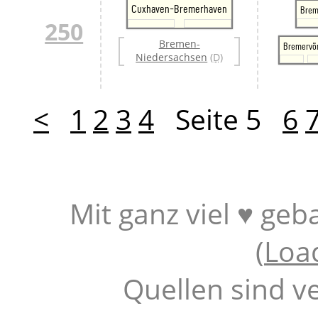
Cuxhaven-Bremerhaven
Brem
250
Bremen-
Bremervö
Niedersachsen
(D)
<
1
2
3
4
Seite 5
6
Mit ganz viel ♥ geb
(
Loa
Quellen sind v