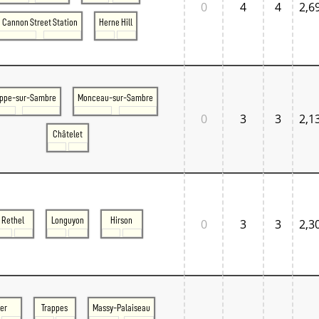
0
4
4
2,6
Cannon Street Station
Herne Hill
ppe-sur-Sambre
Monceau-sur-Sambre
0
3
3
2,1
Châtelet
Rethel
Longuyon
Hirson
0
3
3
2,3
er
Trappes
Massy-Palaiseau