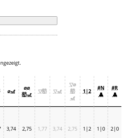
ngezeigt.
▽⌀
⌀⌀
#N
#R

⌀🎢
▽🤯
▽🎢
🤯
1|2
🤯🎢
👤
👤
🎢
7
3,74
2,75
1,77
3,74
2,75
1|2
1|0
2|0