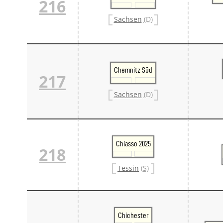
216
Sachsen
(D)
Chemnitz Süd
217
Sachsen
(D)
Chiasso 2025
218
Tessin
(S)
Chichester