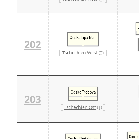
Ceska Lipa hl.n.
202
Tschechien West
(T)
Ceska Trebova
203
Tschechien Ost
(T)
Ceske 
Ceske Budejovice