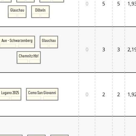
0
5
5
1,9
Glauchau
Döbeln
Aue - Schwarzenberg
Glauchau
0
3
3
2,1
Chemnitz Hbf
Lugano 2025
Como San Giovanni
0
2
2
1,9