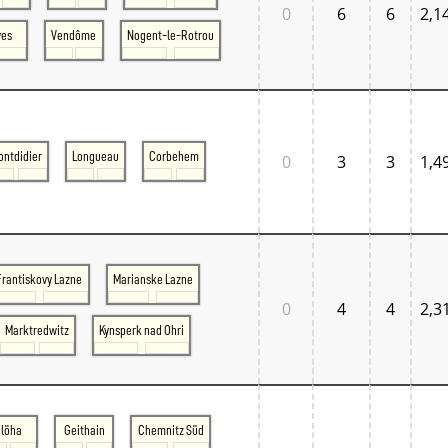
0
6
6
2,1
ves
Vendôme
Nogent-le-Rotrou
ontdidier
Longueau
Corbehem
0
3
3
1,4
Frantiskovy Lazne
Marianske Lazne
0
4
4
2,3
Marktredwitz
Kynsperk nad Ohri
Flöha
Geithain
Chemnitz Süd