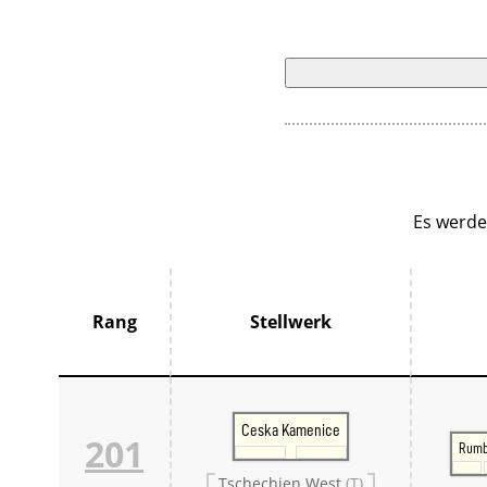
Es werde
Rang
Stellwerk
Ceska Kamenice
201
Rumb
Tschechien West
(T)