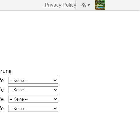
Privacy Policy
▾
erung
fe
fe
fe
fe