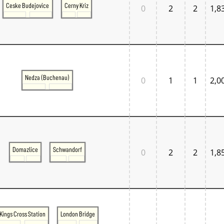
Ceske Budejovice
Cerny Kriz
0
2
2
1,8
Nedza (Buchenau)
0
1
1
2,0
Domazlice
Schwandorf
0
2
2
1,8
Kings Cross Station
London Bridge