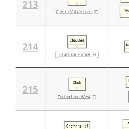
213
Vo
Centre-Val de Loire
(F)
Chaulnes
214
M
Hauts-de-France
(F)
Cheb
215
Tschechien West
(T)
Chemnitz Hbf