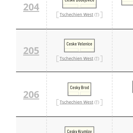
204
Tschechien West
(T)
Ceske Velenice
205
Tschechien West
(T)
Cesky Brod
206
Tschechien West
(T)
Cesky Krumlov