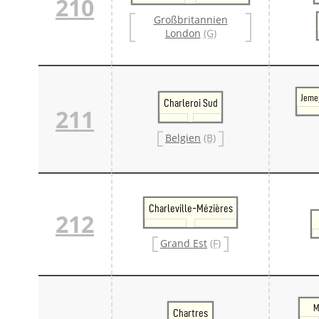
210
Großbritannien
London
(G)
Jeme
Charleroi Sud
211
Belgien
(B)
Charleville-Mézières
212
Grand Est
(F)
M
Chartres