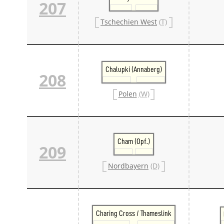
207
Tschechien West
(T)
Chalupki (Annaberg)
208
Polen
(W)
Cham (Opf.)
209
Nordbayern
(D)
Charing Cross / Thameslink