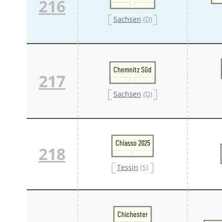
216
Sachsen
(D)
Chemnitz Süd
217
Sachsen
(D)
Chiasso 2025
218
Tessin
(S)
Chichester