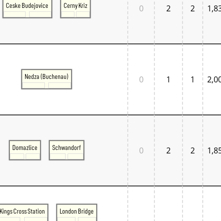
Ceske Budejovice
Cerny Kriz
0
2
2
1,8
Nedza (Buchenau)
0
1
1
2,0
Domazlice
Schwandorf
0
2
2
1,8
Kings Cross Station
London Bridge