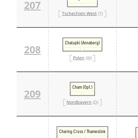
207
Tschechien West
(T)
Chalupki (Annaberg)
208
Polen
(W)
Cham (Opf.)
209
Nordbayern
(D)
Charing Cross / Thameslink