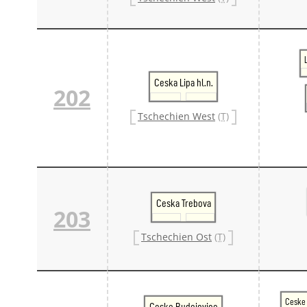
Ceska Lipa hl.n.
202
Tschechien West
(T)
Ceska Trebova
203
Tschechien Ost
(T)
Ceske 
Ceske Budejovice