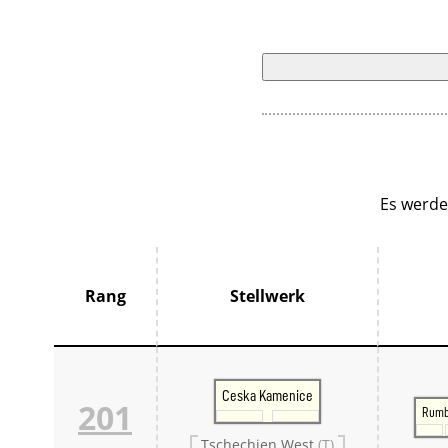
Es werde
Rang
Stellwerk
Ceska Kamenice
201
Rumb
Tschechien West
(T)