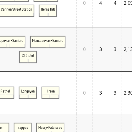
0
4
4
2,6
Cannon Street Station
Herne Hill
ppe-sur-Sambre
Monceau-sur-Sambre
0
3
3
2,1
Châtelet
Rethel
Longuyon
Hirson
0
3
3
2,3
er
Trappes
Massy-Palaiseau