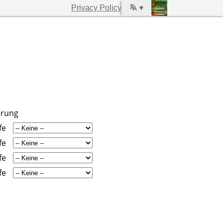
Privacy Policy
▾
erung
fe
fe
fe
fe