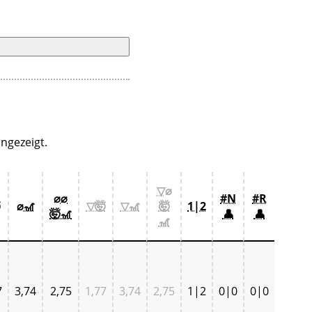
ngezeigt.
▽⌀
⌀⌀
#N
#R

⌀🎢
▽🤯
▽🎢
🤯
1|2
🤯🎢
👤
👤
🎢
7
3,74
2,75
1,77
3,74
2,75
1|2
0|0
0|0