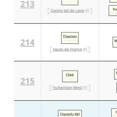
213
Vo
Centre-Val de Loire
(F)
Chaulnes
214
M
Hauts-de-France
(F)
Cheb
215
Tschechien West
(T)
Chemnitz Hbf