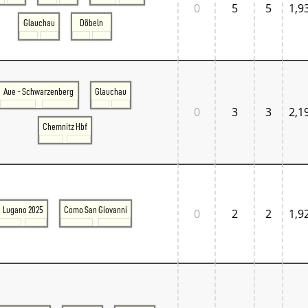
0
5
5
1,9
Glauchau
Döbeln
Aue - Schwarzenberg
Glauchau
0
3
3
2,1
Chemnitz Hbf
Lugano 2025
Como San Giovanni
0
2
2
1,9