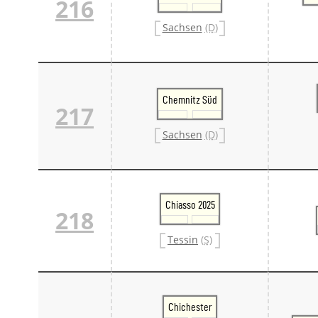
216
Sachsen
(D)
Chemnitz Süd
217
Sachsen
(D)
Chiasso 2025
218
Tessin
(S)
Chichester