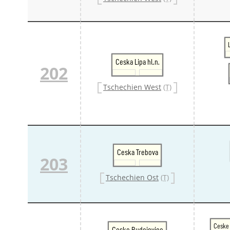
Ceska Lipa hl.n.
202
Tschechien West
(T)
Ceska Trebova
203
Tschechien Ost
(T)
Ceske 
Ceske Budejovice