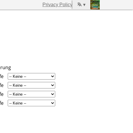
Privacy Policy
▾
erung
fe
fe
fe
fe