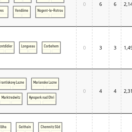
0
6
6
2,1
ves
Vendôme
Nogent-le-Rotrou
ontdidier
Longueau
Corbehem
0
3
3
1,4
Frantiskovy Lazne
Marianske Lazne
0
4
4
2,3
Marktredwitz
Kynsperk nad Ohri
Flöha
Geithain
Chemnitz Süd