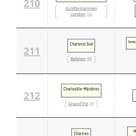
210
Großbritannien
London
(G)
Jeme
Charleroi Sud
211
Belgien
(B)
Charleville-Mézières
212
Grand Est
(F)
M
Chartres