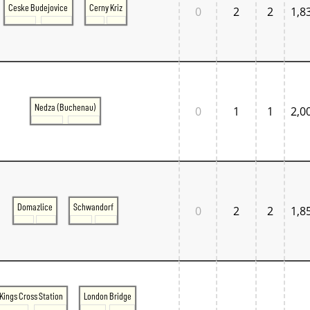
Ceske Budejovice
Cerny Kriz
0
2
2
1,8
Nedza (Buchenau)
0
1
1
2,0
Domazlice
Schwandorf
0
2
2
1,8
Kings Cross Station
London Bridge