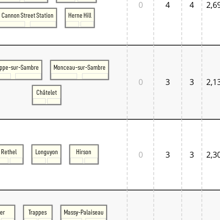
0
4
4
2,6
Cannon Street Station
Herne Hill
ppe-sur-Sambre
Monceau-sur-Sambre
0
3
3
2,1
Châtelet
Rethel
Longuyon
Hirson
0
3
3
2,3
er
Trappes
Massy-Palaiseau