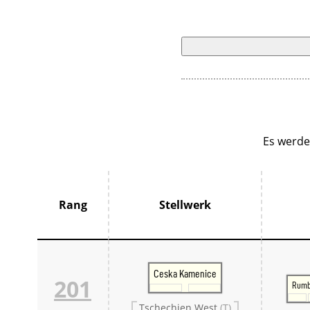
Es werde
Rang
Stellwerk
Ceska Kamenice
201
Rumb
Tschechien West
(T)