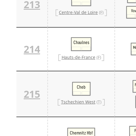
213
Vo
Centre-Val de Loire
(F)
Chaulnes
214
M
Hauts-de-France
(F)
Cheb
215
Tschechien West
(T)
Chemnitz Hbf