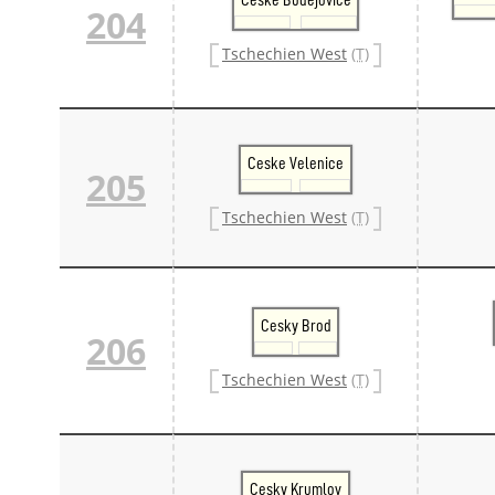
204
Tschechien West
(T)
Ceske Velenice
205
Tschechien West
(T)
Cesky Brod
206
Tschechien West
(T)
Cesky Krumlov