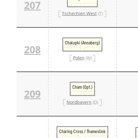
207
Tschechien West
(T)
Chalupki (Annaberg)
208
Polen
(W)
Cham (Opf.)
209
Nordbayern
(D)
Charing Cross / Thameslink