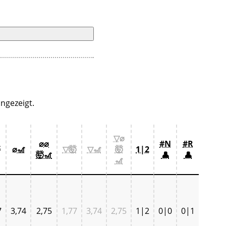
ngezeigt.
▽⌀
⌀⌀
#N
#R

⌀🎢
▽🤯
▽🎢
🤯
1|2
🤯🎢
👤
👤
🎢
7
3,74
2,75
1,77
3,74
2,75
1|2
0|0
0|1