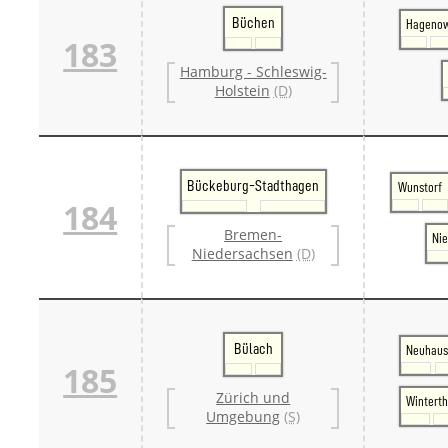
Büchen
Hageno
183
Hamburg - Schleswig-
Holstein
(D)
Bückeburg-Stadthagen
Wunstorf
184
Bremen-
Ni
Niedersachsen
(D)
Bülach
Neuhaus
185
Zürich und
Winterth
Umgebung
(S)