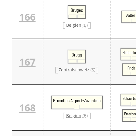
Bruges
166
Aalter
Belgien
(B)
Heitersb
Brugg
167
Frick
Zentralschweiz
(S)
Schaerb
Bruxelles Airport-Zaventem
168
Etterbe
Belgien
(B)