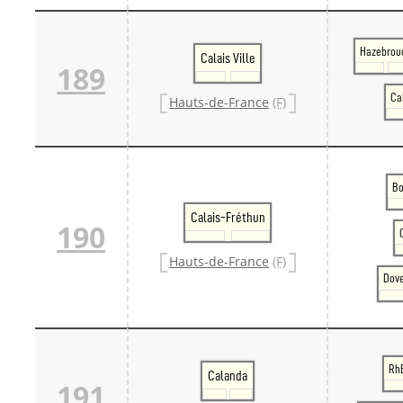
Hazebrou
Calais Ville
189
Ca
Hauts-de-France
(F)
Bo
Calais-Fréthun
190
Hauts-de-France
(F)
Dove
RhB
Calanda
191