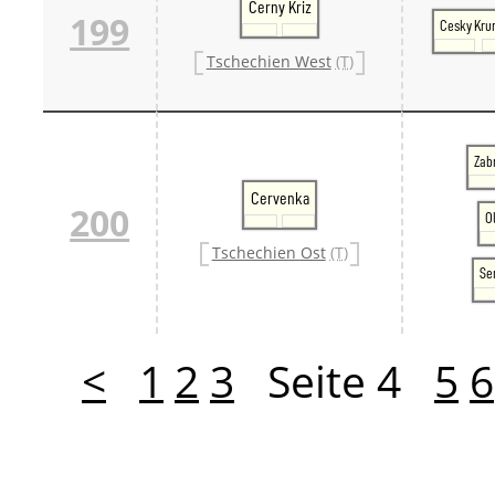
Cerny Kriz
199
Cesky Kru
Tschechien West
(T)
Zab
Cervenka
200
O
Tschechien Ost
(T)
Se
<
1
2
3
Seite 4
5
6