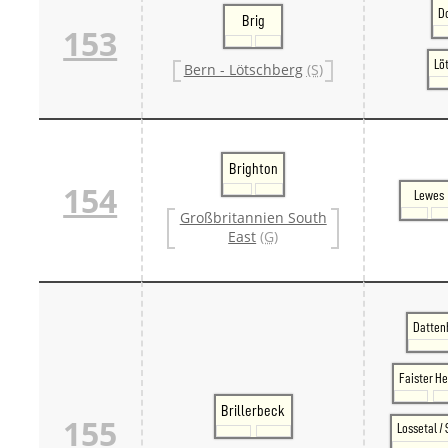
Danm
D
Brig
153
Danm
Sveri
Lö
Bern - Lötschberg
(S)
Tschech
Tsche
Tsche
Weitere 
Alter
Bund
Brighton
Merxf
154
Lewes
Pole
Großbritannien South
Österrei
East
(G)
Öster
Öster
Öster
Datten
Faister He
Brillerbeck
155
Lossetal /