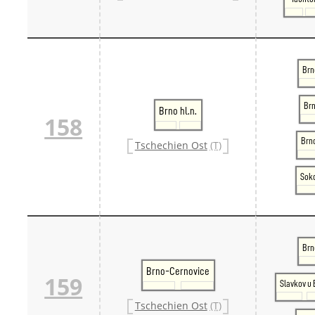
Brn
Br
Brno hl.n.
158
Brn
Tschechien Ost
(T)
Soko
Brn
Brno-Cernovice
159
Slavkov u 
Tschechien Ost
(T)