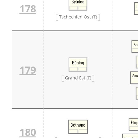
Bylnice
178
Tschechien Ost
(T)
Sa
Béning
179
Saa
Grand Est
(F)
Étap
Béthune
180