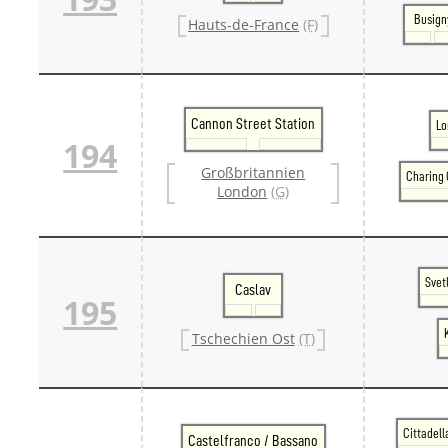
Busign
Hauts-de-France
(F)
Cannon Street Station
Lo
194
Großbritannien
Charing 
London
(G)
Svet
Caslav
195
Tschechien Ost
(T)
Cittadel
Castelfranco / Bassano