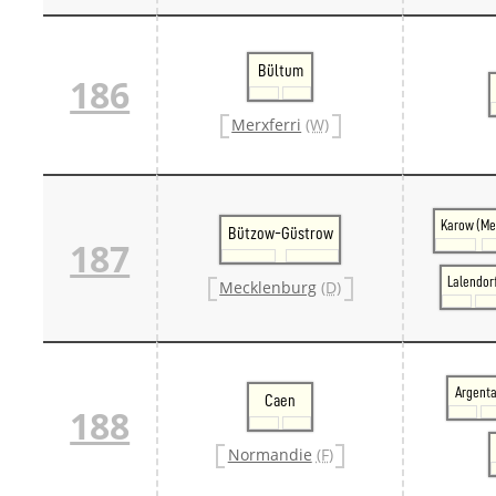
Bültum
186
Merxferri
(W)
Karow (Me
Bützow-Güstrow
187
Lalendor
Mecklenburg
(D)
Argent
Caen
188
Normandie
(F)