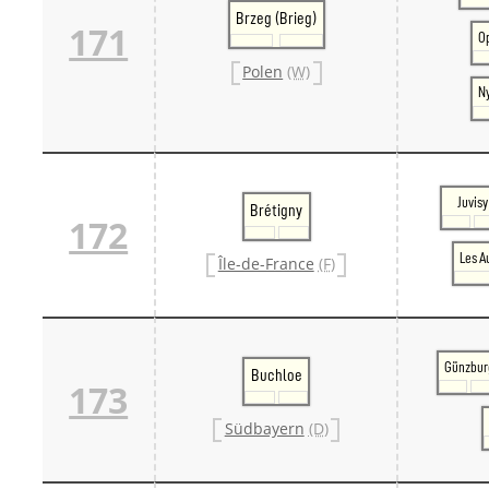
Brzeg (Brieg)
171
O
Polen
(W)
N
Juvisy
Brétigny
172
Les A
Île-de-France
(F)
Günzbur
Buchloe
173
Südbayern
(D)