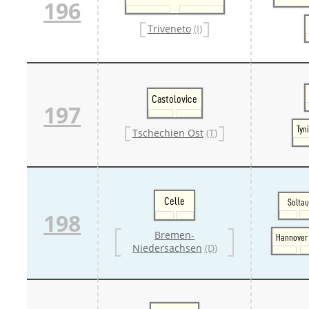
196
Triveneto
(I)
Castolovice
197
Tyn
Tschechien Ost
(T)
Celle
Solta
198
Bremen-
Hannover
Niedersachsen
(D)