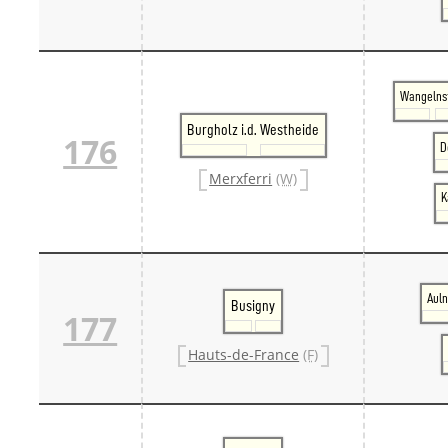
Wangelns
Burgholz i.d. Westheide
176
D
Merxferri
(W)
K
Aul
Busigny
177
Hauts-de-France
(F)