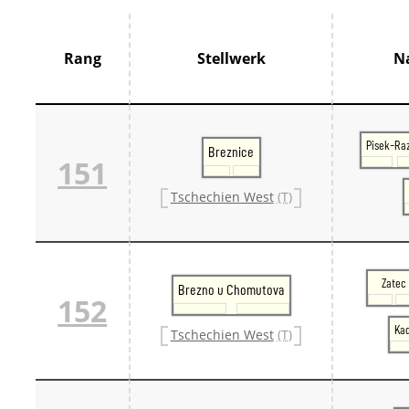
Thür
France
Centr
Rang
Stellwerk
N
Grand
Hauts
Norm
Pays 
Île-d
Pisek-Ra
Breznice
Großbrit
151
Groß
Großb
Tschechien West
(T)
Großb
Italien
Lomb
Trive
Schweiz
Zatec
Brezno u Chomutova
Bern 
152
Ostsc
Ka
Tessi
Tschechien West
(T)
West
Zentr
Züri
Skandin