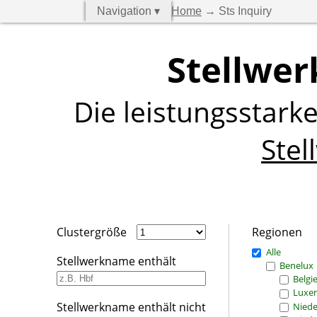
Navigation ▾
Home
→ Sts Inquiry
Stellwer
Die leistungsstark
Stel
Clustergröße
Regionen
Alle
Stellwerkname enthält
Benelux
Belgi
Luxe
Stellwerkname enthält nicht
Niede