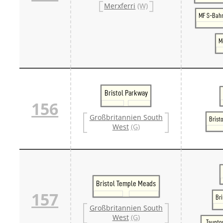
Merxferri
(W)
MF S-Bah
M
Bristol Parkway
156
Großbritannien South
Brist
West
(G)
Bristol Temple Meads
157
Br
Großbritannien South
West
(G)
Taunto