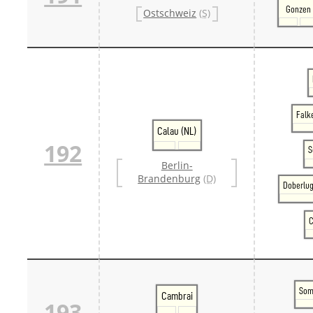
Gonzen
Ostschweiz
(S)
Falk
Calau (NL)
192
S
Berlin-
Brandenburg
(D)
Doberlug
C
Som
Cambrai
193