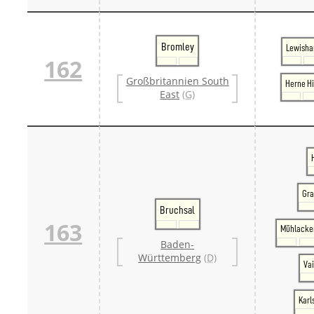
Bromley
Lewish
162
Großbritannien South
Herne Hi
East
(G)
Gr
Bruchsal
163
Mühlacke
Baden-
Württemberg
(D)
Va
Karl