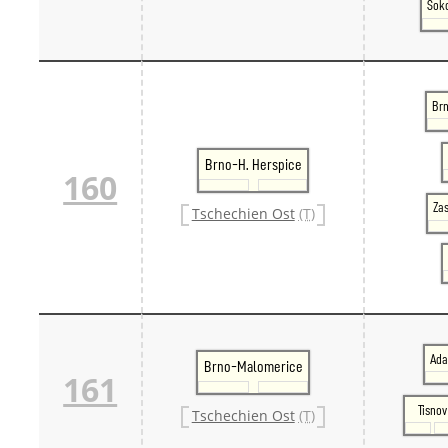
Soko
Br
Brno-H. Herspice
160
Zas
Tschechien Ost
(T)
Ada
Brno-Malomerice
161
Tisnov
Tschechien Ost
(T)