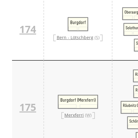
Oberaar
Burgdorf
174
Solothu
Bern - Lötschberg
(S)
S
R
R
Burgdorf (Merxferri)
175
Räubnitz 
Merxferri
(W)
Schön