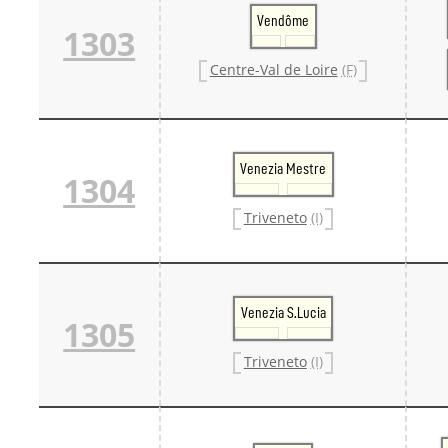
Danm
Vendôme
1303
Danm
Sveri
Centre-Val de Loire
(F)
Tschech
Tsche
Tsche
Weitere 
Alter
Bund
Venezia Mestre
1304
Merxf
Pole
Triveneto
(I)
Österrei
Öster
Öster
Öster
Venezia S.Lucia
1305
Triveneto
(I)