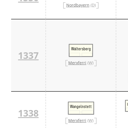
Nordbayern
(D)
Waltersberg
1337
Merxferri
(W)
Wangelnstett
1338
Merxferri
(W)