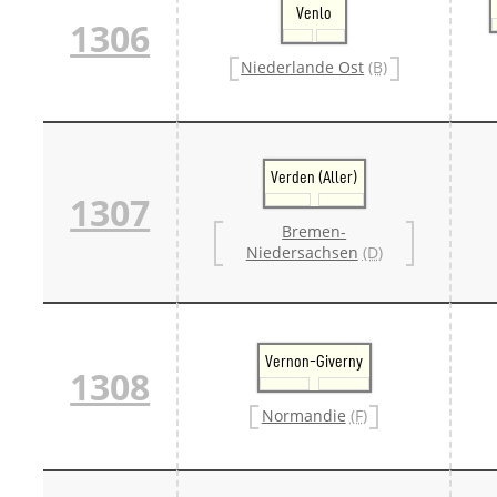
Venlo
1306
Niederlande Ost
(B)
Verden (Aller)
1307
Bremen-
Niedersachsen
(D)
Vernon-Giverny
1308
Normandie
(F)