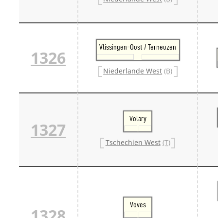
Vlissingen-Oost / Terneuzen
1326
Niederlande West
(B)
Volary
1327
Tschechien West
(T)
Voves
1328