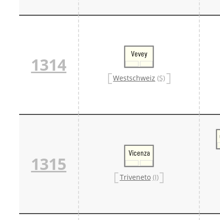
Vevey
1314
Westschweiz
(S)
Vicenza
1315
Triveneto
(I)