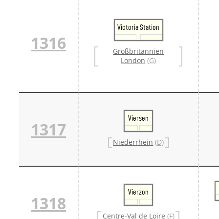
Victoria Station
1316
Großbritannien
London
(G)
Viersen
1317
Niederrhein
(D)
Vierzon
1318
Centre-Val de Loire
(F)