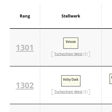
Thür
France
Centr
Rang
Stellwerk
Grand
Hauts
Norm
Pays 
Île-d
Velesin
Großbrit
1301
Groß
Großb
Tschechien West
(T)
Großb
Italien
Lomb
Trive
Schweiz
Velky Osek
Bern 
1302
Ostsc
Tessi
Tschechien West
(T)
West
Zentr
Züri
Skandin