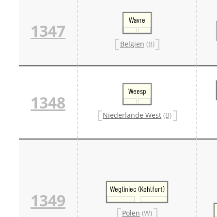
Wavre
1347
Belgien
(B)
Weesp
1348
Niederlande West
(B)
Wegliniec (Kohlfurt)
1349
Polen
(W)