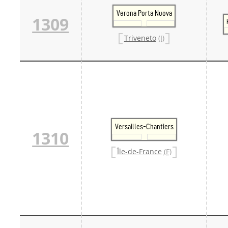
Verona Porta Nuova
1309
Triveneto
(I)
Versailles-Chantiers
1310
Île-de-France
(F)