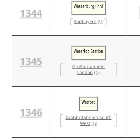
Wasserburg (Inn)
1344
Südbayern
(D)
Waterloo Station
1345
Großbritannien
London
(G)
Watford
1346
Großbritannien South
West
(G)