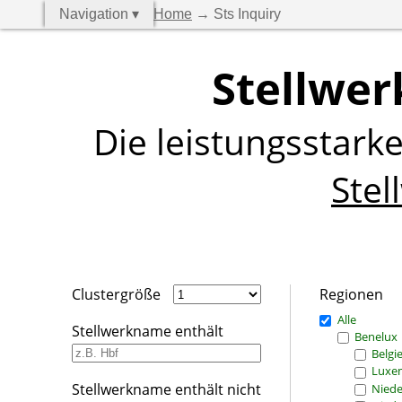
Navigation ▾
Home
→ Sts Inquiry
Stellwer
Die leistungsstark
Stel
Clustergröße
Regionen
Alle
Stellwerkname enthält
Benelux
Belgi
Luxe
Stellwerkname enthält nicht
Niede