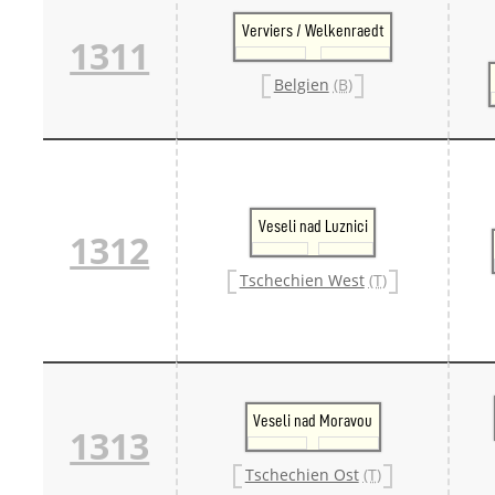
Verviers / Welkenraedt
1311
Belgien
(B)
Veseli nad Luznici
1312
Tschechien West
(T)
Veseli nad Moravou
1313
Tschechien Ost
(T)