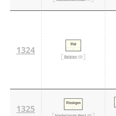
Visé
1324
Belgien
(B)
Vlissingen
1325
Niederlande West
(B)