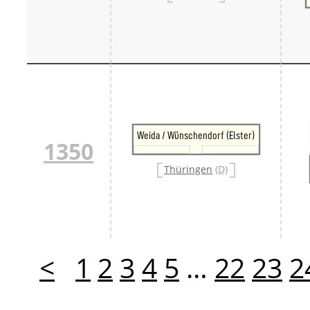
Weida / Wünschendorf (Elster)
1350
Thüringen
(D)
<
1
2
3
4
5
…
22
23
2