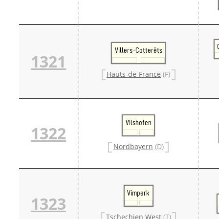
Villers-Cotterêts
1321
Hauts-de-France
(F)
Vilshofen
1322
Nordbayern
(D)
Vimperk
1323
Tschechien West
(T)