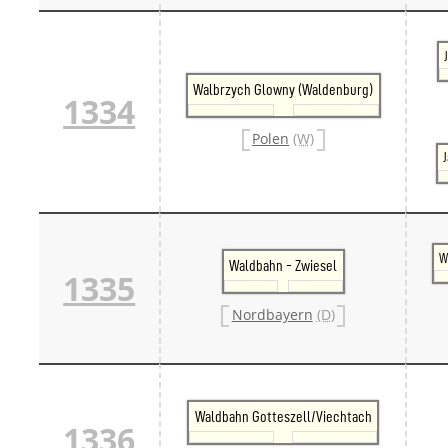
Walbrzych Glowny (Waldenburg)
1334
Polen
(W)
J
W
Waldbahn - Zwiesel
1335
Nordbayern
(D)
Waldbahn Gotteszell/Viechtach
1336