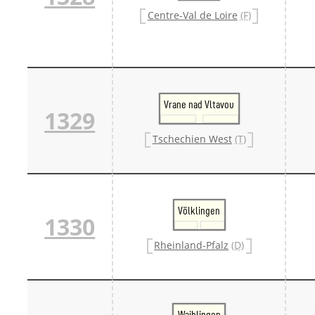
Centre-Val de Loire
(F)
Vrane nad Vltavou
1329
Tschechien West
(T)
Völklingen
1330
Rheinland-Pfalz
(D)
Waiblingen