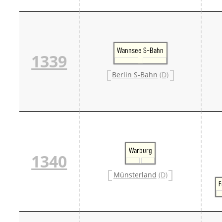
Wannsee S-Bahn
1339
Berlin S-Bahn
(D)
Warburg
1340
Münsterland
(D)
F