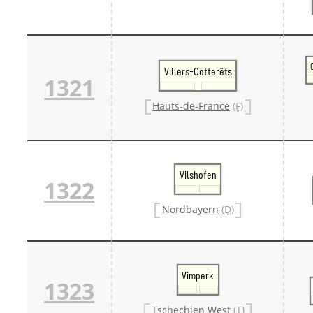
Villers-Cotterêts
1321
Hauts-de-France
(F)
Vilshofen
1322
Nordbayern
(D)
Vimperk
1323
Tschechien West
(T)