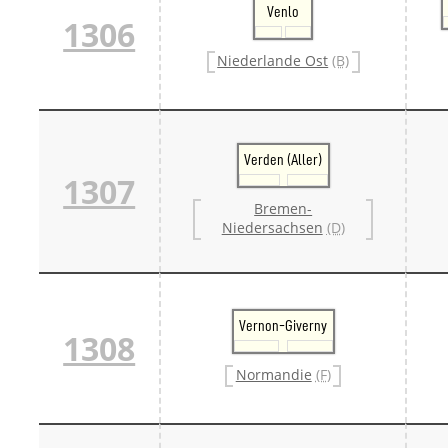
Venlo
1306
Niederlande Ost
(B)
Verden (Aller)
1307
Bremen-
Niedersachsen
(D)
Vernon-Giverny
1308
Normandie
(F)