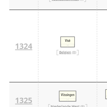
Visé
1324
Belgien
(B)
Vlissingen
1325
Niederlande West
(B)