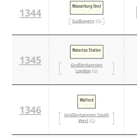
Wasserburg (Inn)
1344
Südbayern
(D)
Waterloo Station
1345
Großbritannien
London
(G)
Watford
1346
Großbritannien South
West
(G)