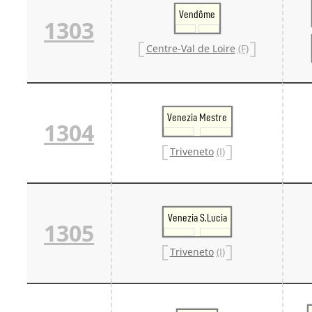
Danm
Vendôme
1303
Danm
Sveri
Centre-Val de Loire
(F)
Tschech
Tsche
Tsche
Weitere 
Alter
Bund
Venezia Mestre
1304
Merxf
Pole
Triveneto
(I)
Österrei
Öster
Öster
Öster
Venezia S.Lucia
1305
Triveneto
(I)