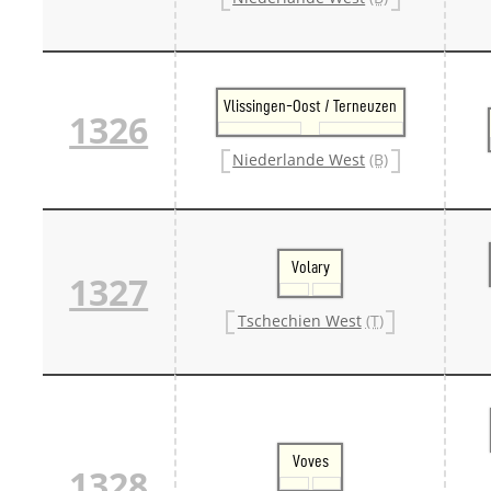
Vlissingen-Oost / Terneuzen
1326
Niederlande West
(B)
Volary
1327
Tschechien West
(T)
Voves
1328