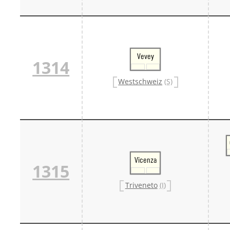
Vevey
1314
Westschweiz
(S)
Vicenza
1315
Triveneto
(I)