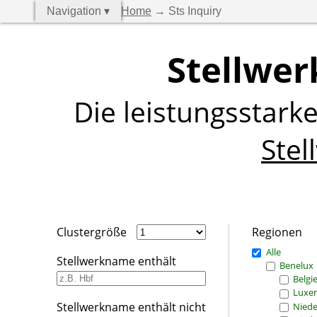
Navigation ▾
Home
→ Sts Inquiry
Stellwer
Die leistungsstark
Stel
Clustergröße
Regionen
Alle
Stellwerkname enthält
Benelux
Belgi
Luxe
Stellwerkname enthält nicht
Niede