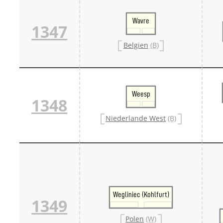
Wavre
1347
Belgien
(B)
Weesp
1348
Niederlande West
(B)
Wegliniec (Kohlfurt)
1349
Polen
(W)