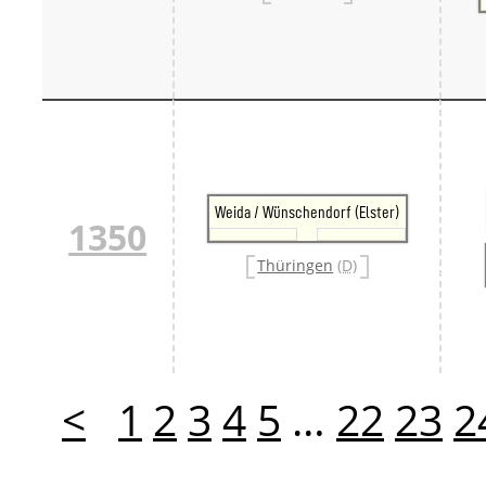
Weida / Wünschendorf (Elster)
1350
Thüringen
(D)
<
1
2
3
4
5
…
22
23
2