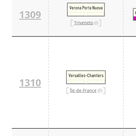
Verona Porta Nuova
1309
Triveneto
(I)
Versailles-Chantiers
1310
Île-de-France
(F)