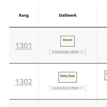
Thür
France
Centr
Rang
Stellwerk
Grand
Hauts
Norm
Pays 
Île-d
Velesin
Großbrit
1301
Groß
Großb
Tschechien West
(T)
Großb
Italien
Lomb
Trive
Schweiz
Velky Osek
Bern 
1302
Ostsc
Tessi
Tschechien West
(T)
West
Zentr
Züri
Skandin