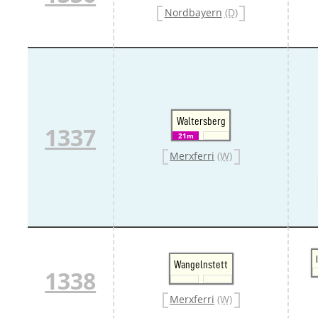
Nordbayern
(D)
Waltersberg
1337
21m
Merxferri
(W)
Wangelnstett
1338
Merxferri
(W)