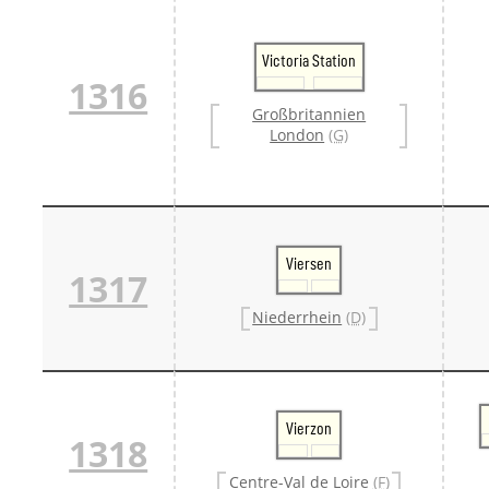
Victoria Station
1316
Großbritannien
London
(G)
Viersen
1317
Niederrhein
(D)
Vierzon
1318
Centre-Val de Loire
(F)