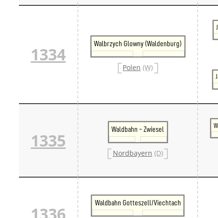
Walbrzych Glowny (Waldenburg)
1334
Polen
(W)
J
W
Waldbahn - Zwiesel
1335
Nordbayern
(D)
Waldbahn Gotteszell/Viechtach
1336