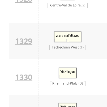
Centre-Val de Loire
(F)
Vrane nad Vltavou
1329
Tschechien West
(T)
Völklingen
1330
Rheinland-Pfalz
(D)
Waiblingen