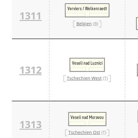
Verviers / Welkenraedt
1311
Belgien
(B)
Veseli nad Luznici
1312
Tschechien West
(T)
Veseli nad Moravou
1313
Tschechien Ost
(T)