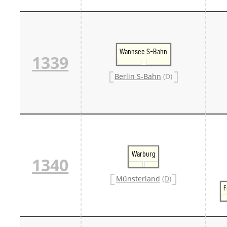
Wannsee S-Bahn
1339
Berlin S-Bahn
(D)
Warburg
1340
Münsterland
(D)
F