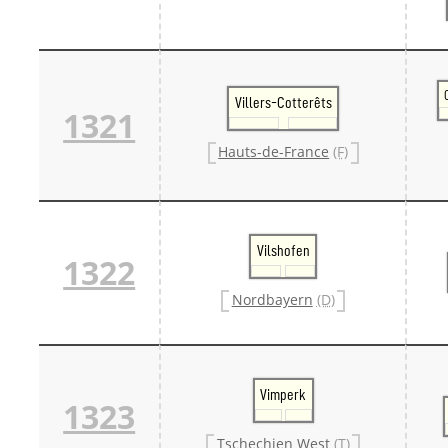
Villers-Cotterêts
1321
Hauts-de-France
(F)
Vilshofen
1322
Nordbayern
(D)
Vimperk
1323
Tschechien West
(T)