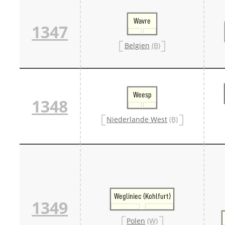
Wavre
1347
Belgien
(B)
Weesp
1348
Niederlande West
(B)
Wegliniec (Kohlfurt)
1349
Polen
(W)