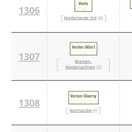
Venlo
1306
Niederlande Ost
(B)
Verden (Aller)
1307
Bremen-
Niedersachsen
(D)
Vernon-Giverny
1308
Normandie
(F)