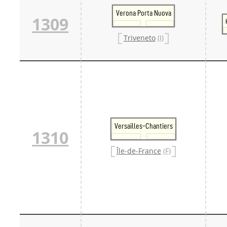
Verona Porta Nuova
1309
Triveneto
(I)
Versailles-Chantiers
1310
Île-de-France
(F)