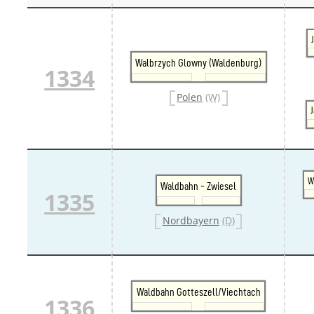
Walbrzych Glowny (Waldenburg)
1334
Polen
(W)
J
W
Waldbahn - Zwiesel
1335
Nordbayern
(D)
Waldbahn Gotteszell/Viechtach
1336