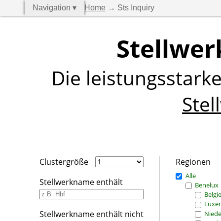
Navigation ▾
Home
→ Sts Inquiry
Stellwer
Die leistungsstark
Stel
Clustergröße
Regionen
Alle
Stellwerkname enthält
Benelux
Belgi
Luxe
Stellwerkname enthält nicht
Niede