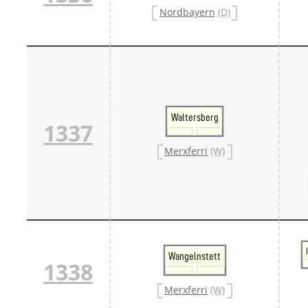
Nordbayern
(D)
Waltersberg
1337
Merxferri
(W)
Wangelnstett
1338
Merxferri
(W)