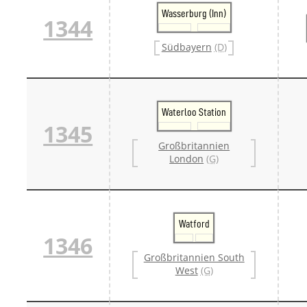
Wasserburg (Inn)
1344
Südbayern
(D)
Waterloo Station
1345
Großbritannien
London
(G)
Watford
1346
Großbritannien South
West
(G)