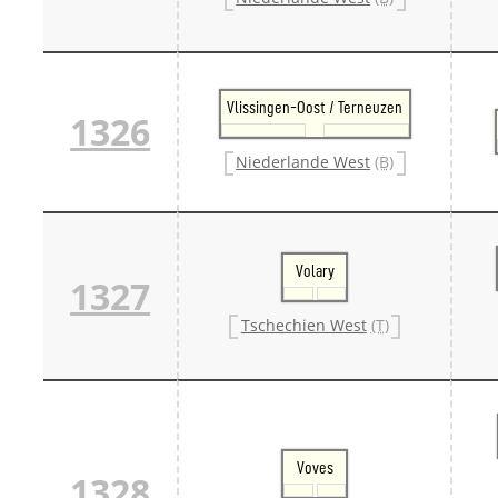
Vlissingen-Oost / Terneuzen
1326
Niederlande West
(B)
Volary
1327
Tschechien West
(T)
Voves
1328