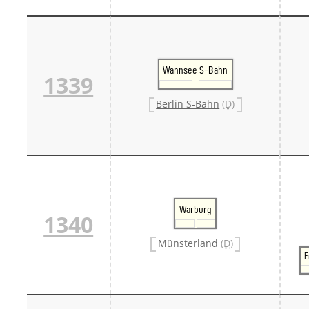
Wannsee S-Bahn
1339
Berlin S-Bahn
(D)
Warburg
1340
Münsterland
(D)
F