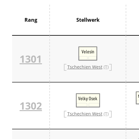
Thür
France
Centr
Rang
Stellwerk
Grand
Hauts
Norm
Pays 
Île-d
Velesin
Großbrit
1301
Groß
Großb
Tschechien West
(T)
Großb
Italien
Lomb
Trive
Schweiz
Velky Osek
Bern 
1302
Ostsc
Tessi
Tschechien West
(T)
West
Zentr
Züri
Skandin