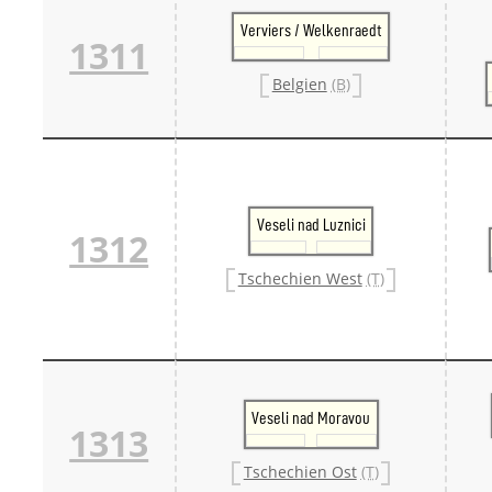
Verviers / Welkenraedt
1311
Belgien
(B)
Veseli nad Luznici
1312
Tschechien West
(T)
Veseli nad Moravou
1313
Tschechien Ost
(T)