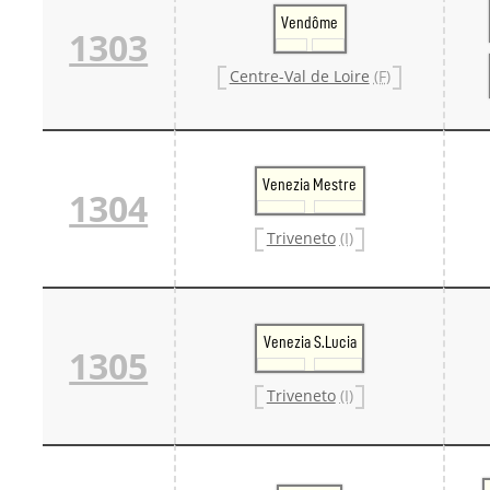
Danm
Vendôme
1303
Danm
Sveri
Centre-Val de Loire
(F)
Tschech
Tsche
Tsche
Weitere 
Alter
Bund
Venezia Mestre
1304
Merxf
Pole
Triveneto
(I)
Österrei
Öster
Öster
Öster
Venezia S.Lucia
1305
Triveneto
(I)