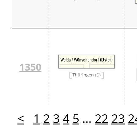
Weida / Wünschendorf (Elster)
1350
Thüringen
(D)
<
1
2
3
4
5
…
22
23
2