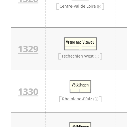
Centre-Val de Loire
(F)
Vrane nad Vltavou
1329
Tschechien West
(T)
Völklingen
1330
Rheinland-Pfalz
(D)
Waiblingen