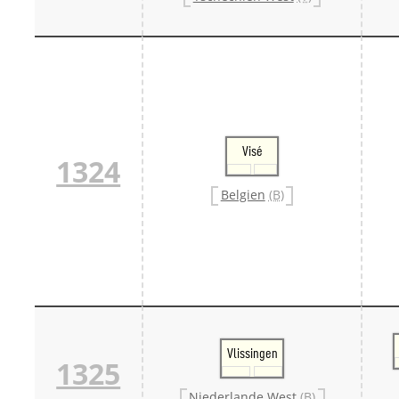
Visé
1324
Belgien
(B)
Vlissingen
1325
Niederlande West
(B)