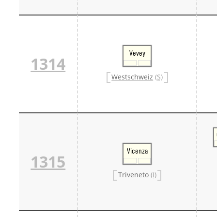
Vevey
1314
Westschweiz
(S)
Vicenza
1315
Triveneto
(I)