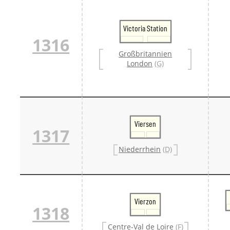
Victoria Station
1316
Großbritannien
London
(G)
Viersen
1317
Niederrhein
(D)
Vierzon
1318
Centre-Val de Loire
(F)