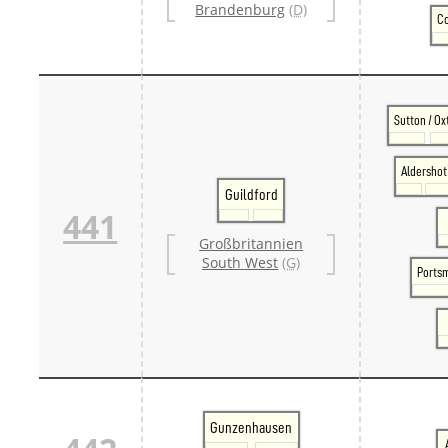
Brandenburg
(D)
Co
Sutton / Ox
Aldershot
Guildford
441
Großbritannien
South West
(G)
Ports
Gunzenhausen