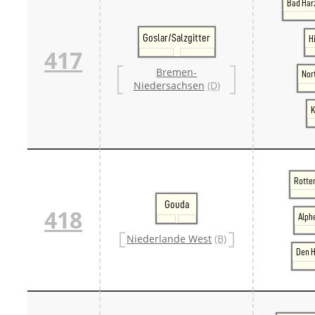
Bad Har
Goslar/Salzgitter
H
417
Bremen-
Nor
Niedersachsen
(D)
K
Rotte
Gouda
418
Alph
Niederlande West
(B)
Den H