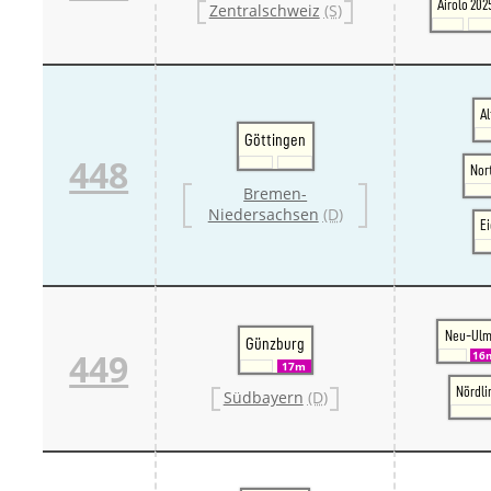
Airolo 202
Zentralschweiz
(S)
A
Göttingen
448
Nor
Bremen-
Niedersachsen
(D)
E
Neu-Ul
Günzburg
449
16
17m
Nördli
Südbayern
(D)