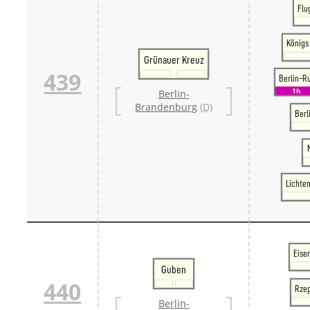
Flu
Königs
Grünauer Kreuz
439
Berlin-R
1h
Berlin-
Brandenburg
(D)
Berl
Lichte
Eise
Guben
440
Rzep
Berlin-