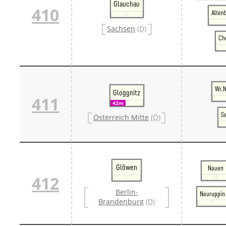
Glauchau
410
Alten
Sachsen
(D)
Ch
Wr. 
Gloggnitz
411
42m
S
Österreich Mitte
(Ö)
Glöwen
Nauen
412
Berlin-
Neuruppin
Brandenburg
(D)