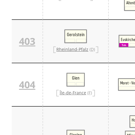
Alten
Danm
Danm
Sveri
Tschech
Tsche
Tsche
Gerolstein
403
Weitere 
Euskirch
Alter
1m
Rheinland-Pfalz
(D)
Bund
Merxf
Pole
Österrei
Öster
Gien
Öster
404
Moret - V
Öster
Île-de-France
(F)
Ho
Giesing