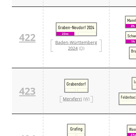
Mannh
2h
Graben-Neudorf 2024
422
23m
Schwe
1h
Baden-Württemberg
2024
(D)
Bru
L
Grabendorf
423
Felderbac
Merxferri
(W)
Grafing
Wass
27