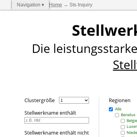
Navigation ▾
Home
→ Sts Inquiry
Stellwer
Die leistungsstark
Stel
Clustergröße
Regionen
Alle
Stellwerkname enthält
Benelux
Belgi
Luxe
Stellwerkname enthält nicht
Niede