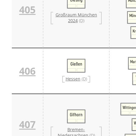
Münc
405
Großraum München
Münc
2024
(D)
Kr
Mar
Gießen
406
Hessen
(D)
Wittinge
Gifhorn
407
W
Bremen-
Niedersachsen
(D)