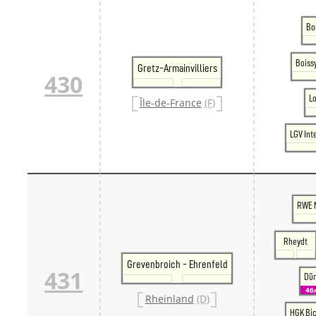
Bo
Boiss
Gretz-Armainvilliers
430
L
Île-de-France
(F)
LGV Int
RWE 
Rheydt
Grevenbroich - Ehrenfeld
431
Dü
46
Rheinland
(D)
HGK Bic