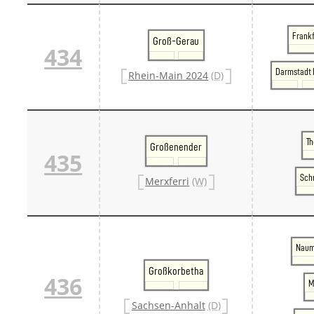
Frankf
Groß-Gerau
434
Darmstadt 
Rhein-Main 2024
(D)
T
Großenender
435
Sch
Merxferri
(W)
Naum
Großkorbetha
436
M
Sachsen-Anhalt
(D)