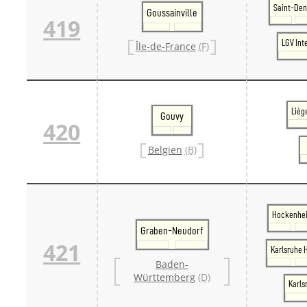
Saint-Den
Goussainville
419
LGV Int
Île-de-France
(F)
Lièg
Gouvy
420
Belgien
(B)
Hockenhe
Graben-Neudorf
421
Karlsruhe 
Baden-
Württemberg
(D)
Karls