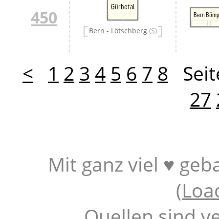
Gürbetal
450
Bern Bümp
Bern - Lötschberg
(S)
<
1
2
3
4
5
6
7
8
Seit
27
Mit ganz viel ♥ geb
(
Loa
Quellen sind v