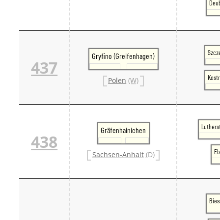
Deub
Szcze
Gryfino (Greifenhagen)
437
Kostr
Polen
(W)
Luthers
Gräfenhainichen
438
El
Sachsen-Anhalt
(D)
Bies