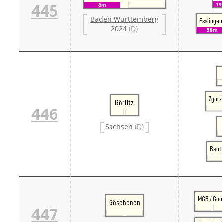
445
1
8m
Baden-Württemberg
Esslingen
2024
(D)
58m
Zgorz
Görlitz
446
Sachsen
(D)
Bautz
MGB / Go
Göschenen
447