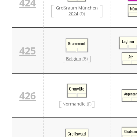
424
Großraum München
Münc
2024
(D)
Enghien
Grammont
425
Ath
Belgien
(B)
Granville
426
Argenta
Normandie
(F)
Stralsun
Greifswald