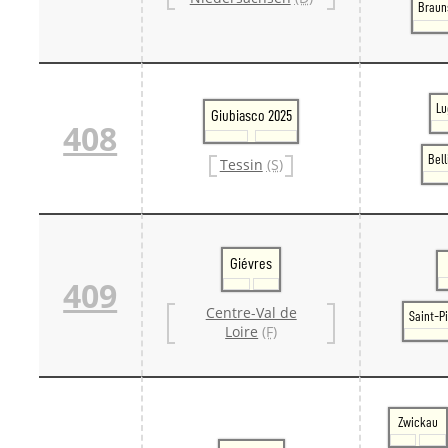
Braun
Lu
Giubiasco 2025
408
Bel
Tessin
(S)
Giévres
409
Centre-Val de
Saint-P
Loire
(F)
Zwickau