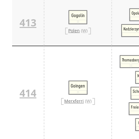
Opol
Gogolin
413
Kedzierzy
Polen
(W)
Thomasber
Goingen
414
Sch
Merxferri
(W)
Frei