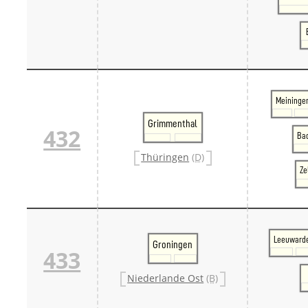
Meininge
Grimmenthal
432
Bad
Thüringen
(D)
Ze
Leeuward
Groningen
433
Niederlande Ost
(B)