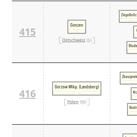
Ziegelbrü
Gonzen
415
Ostschweiz
(S)
Blude
Zbaszynek
Gorzow Wlkp. (Landsberg)
416
Kr
Polen
(W)
Kostr