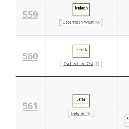
Jenbach
559
Österreich West
(Ö)
Jesenik
560
Tschechien Ost
(T)
Jette
561
Belgien
(B)
B