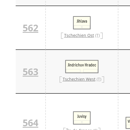
Jihlava
562
Tschechien Ost
(T)
Jindrichuv Hradec
563
Tschechien West
(T)
Juvisy
564
V