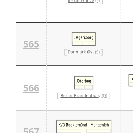
Île-de-France
(F)
Jægersborg
565
Danmark Øst
(S)
L
Jüterbog
566
Berlin-Brandenburg
(D)
KVB Bocklemünd - Mengenich
567