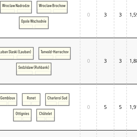
Wroclaw Nadrodze
Wroclaw Brochow
0
3
3
1,5
Opole Wschodnie
Luban Slaski (Lauban)
Tanvald-Harrachov
0
3
3
1,8
Sedzislaw (Ruhbank)
Gembloux
Ronet
Charleroi Sud
0
5
5
1,9
Ottignies
Châtelet