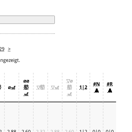
29
>
ngezeigt.
⌀⌀
▽⌀
#N
#R

⌀🎢
🤯
▽🤯
▽🎢
🤯
1|2
👤
👤
🎢
🎢
2
2,88
2,60
2,32
2,88
2,60
1|2
0|0
0|0