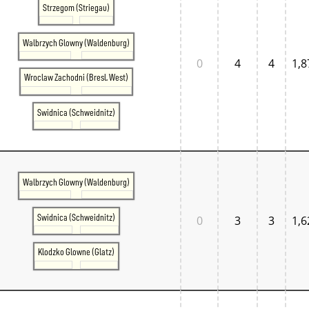
Tschechien West
Strzegom (Striegau)
Weitere Regionen
Alternative Stellwerke
Walbrzych Glowny (Waldenburg)
BundesbahnZeiten
Merxferri
0
4
4
1,8
Polen
Wroclaw Zachodni (Bresl. West)
Österreich
Österreich Mitte
Österreich Ost
Swidnica (Schweidnitz)
Österreich West
Walbrzych Glowny (Waldenburg)
Swidnica (Schweidnitz)
0
3
3
1,6
Klodzko Glowne (Glatz)