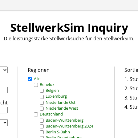
StellwerkSim Inquiry
Die leistungsstarke Stellwerksuche für den
StellwerkSim
.
Regionen
Sorti
Alle
1. Stu
Benelux
2. Stu
Belgien
Luxemburg
3. Stu
icht
Niederlande Ost
4. Stu
Niederlande West
Deutschland
Baden-Württemberg
Baden-Württemberg 2024
Berlin S-Bahn
Berlin-Brandenburg