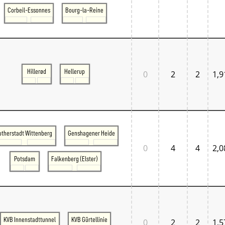
Corbeil-Essonnes
Bourg-la-Reine
Hillerød
Hellerup
0
2
2
1,9
utherstadt Wittenberg
Genshagener Heide
0
4
4
2,0
Potsdam
Falkenberg (Elster)
KVB Innenstadttunnel
KVB Gürtellinie
0
2
2
1,5