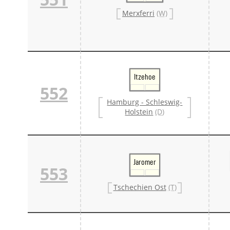
Merxferri
(W)
Itzehoe
552
Hamburg - Schleswig-
Holstein
(D)
Jaromer
553
Tschechien Ost
(T)