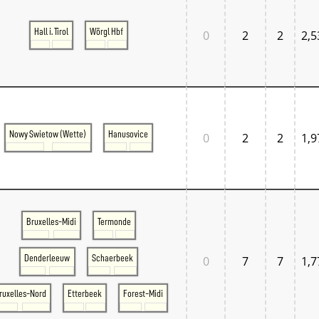
Hall i. Tirol
Wörgl Hbf
0
2
2
2,5
Nowy Swietow (Wette)
Hanusovice
0
2
2
1,9
Bruxelles-Midi
Termonde
Denderleeuw
Schaerbeek
0
7
7
1,7
ruxelles-Nord
Etterbeek
Forest-Midi