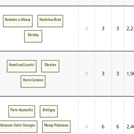
Kostelec u Jihlavy
Havlickuv Brod
0
3
3
2,2
Okrisky
Veseli nad Luznici
Obratan
0
3
3
1,9
Horni Cerekev
Paris-Austerlitz
Brétigny
illeneuve-Saint-Georges
Massy-Palaiseau
0
6
6
2,4