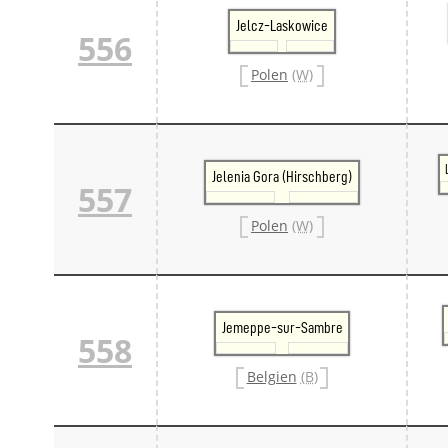
Jelcz-Laskowice
556
Polen
(W)
Jelenia Gora (Hirschberg)
557
Polen
(W)
Jemeppe-sur-Sambre
558
Belgien
(B)