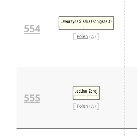
Jaworzyna Slaska (Königszelt)
554
Polen
(W)
Jedlina-Zdroj
555
Polen
(W)