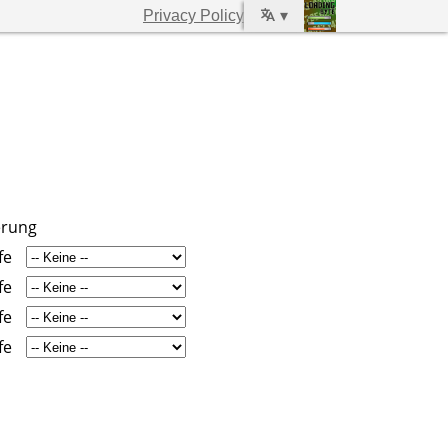
Privacy Policy
▾
erung
fe
fe
fe
fe