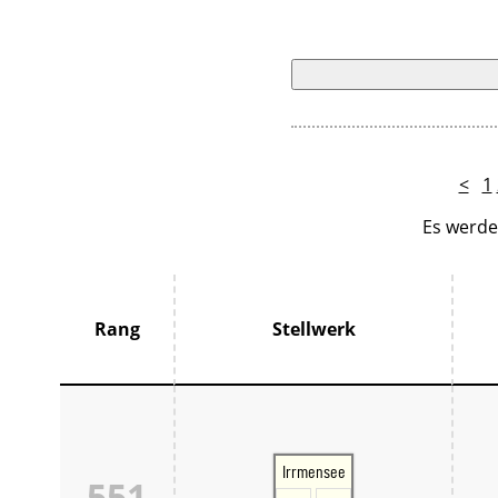
<
1
Es werde
Rang
Stellwerk
Irrmensee
551