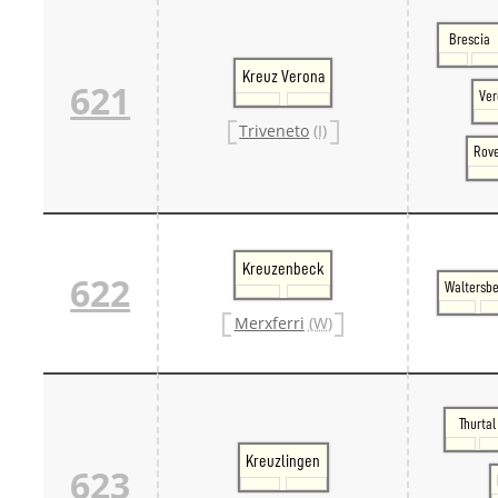
Brescia
Kreuz Verona
621
Ver
Triveneto
(I)
Rove
Kreuzenbeck
622
Waltersb
Merxferri
(W)
Thurtal
Kreuzlingen
623