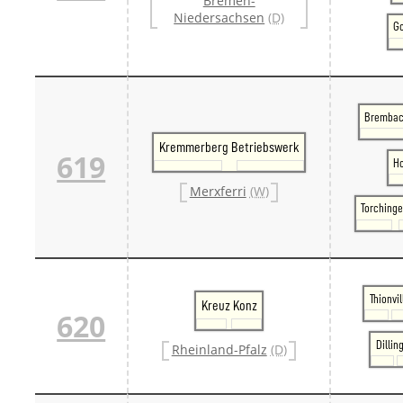
Bremen-
Niedersachsen
(D)
Go
Brembac
Kremmerberg Betriebswerk
619
H
Merxferri
(W)
Torchinge
Thionvil
Kreuz Konz
620
Dillin
Rheinland-Pfalz
(D)