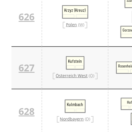
Sza
Krzyz (Kreuz)
626
Polen
(W)
Gorzow
Kufstein
627
Rosenhei
Österreich West
(Ö)
Ho
Kulmbach
628
Nordbayern
(D)