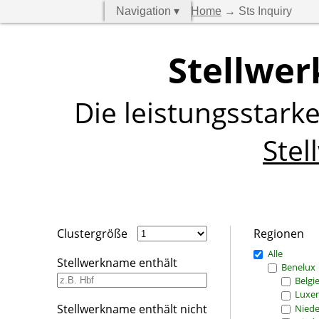
Navigation ▾
Home
→ Sts Inquiry
Stellwer
Die leistungsstark
Stel
Clustergröße
Regionen
Alle
Stellwerkname enthält
Benelux
Belgi
Luxe
Stellwerkname enthält nicht
Niede