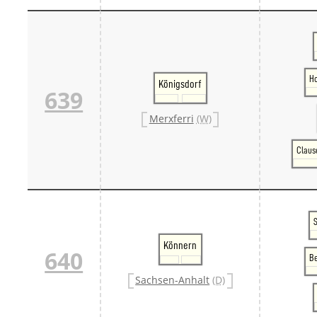
H
Königsdorf
639
Merxferri
(W)
Clause
Könnern
640
Be
Sachsen-Anhalt
(D)