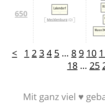
B
Lalendorf
650
Mecklenburg
(D)
Waren (M
<
1
2
3
4
5
…
8
9
10
1
18
…
25
Mit ganz viel ♥ geb