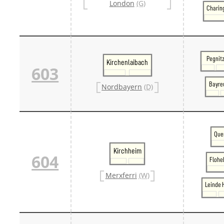
London
(G)
Danm
Charing
Danm
Sveri
Tschech
Tsche
Tsche
Pegnit
Kirchenlaibach
Weitere 
603
Alter
Bund
Bayre
Nordbayern
(D)
Merxf
Pole
Österrei
Öster
Öster
Que
Öster
Kirchheim
604
Flohe
Merxferri
(W)
Leinde 