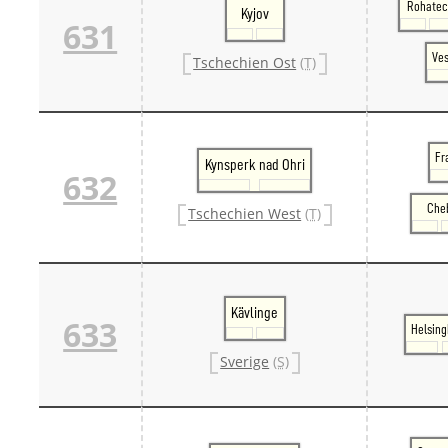
Rohate
Kyjov
631
Ves
Tschechien Ost
(T)
Fr
Kynsperk nad Ohri
632
Che
Tschechien West
(T)
Kävlinge
633
Helsing
Sverige
(S)