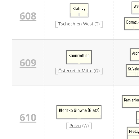
Wal
Klatovy
608
Domazli
Tschechien West
(T)
Asc
Kleinreifling
609
St. Val
Österreich Mitte
(Ö)
Kamienie
Klodzko Glowne (Glatz)
610
Polen
(W)
Miedzy