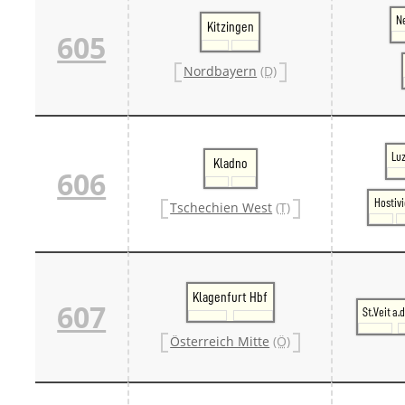
Ne
Kitzingen
605
Nordbayern
(D)
Lu
Kladno
606
Hostiv
Tschechien West
(T)
Klagenfurt Hbf
607
St.Veit a.
Österreich Mitte
(Ö)