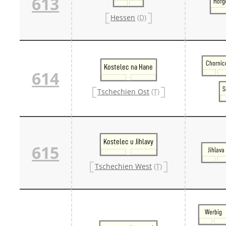
613
Hofg
Hessen
(D)
Chornic
Kostelec na Hane
614
S
Tschechien Ost
(T)
Kostelec u Jihlavy
615
Jihlava
Tschechien West
(T)
Werbig