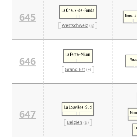
La Chaux-de-Fonds
645
Neuchâ
Westschweiz
(S)
La Ferté-Milon
646
Mea
Grand Est
(F)
La Louvière-Sud
647
Mon
Belgien
(B)
L