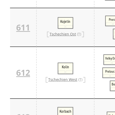
Prer
Kojetin
611
Tschechien Ost
(T)
Velky O
Kolin
612
Prelouc
Tschechien West
(T)
Be
Korbach