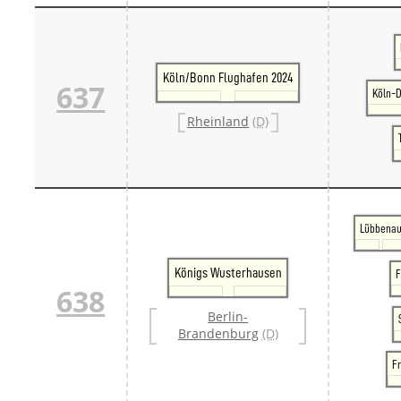
Köln/Bonn Flughafen 2024
637
Köln-
Rheinland
(D)
Lübbena
Königs Wusterhausen
F
638
Berlin-
Brandenburg
(D)
F