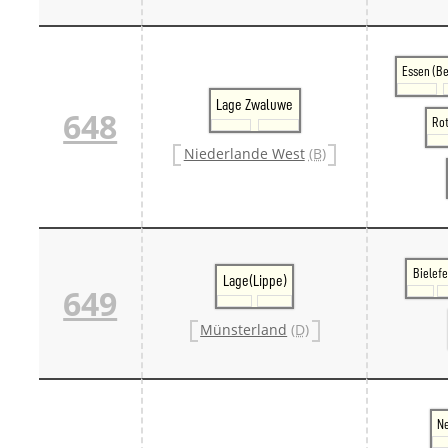
Essen (Be
Lage Zwaluwe
648
Ro
Niederlande West
(B)
Bielefe
Lage(Lippe)
649
Münsterland
(D)
N