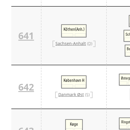
Köthen(Anh.)
641
Sc
Sachsen-Anhalt
(D)
Be
Østerp
København H
642
Danmark Øst
(S)
Rings
Køge