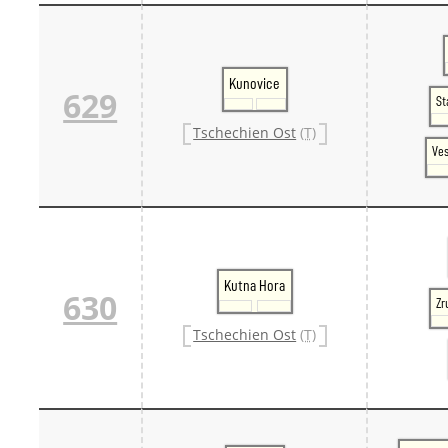
Kunovice
629
St
Tschechien Ost
(T)
Ves
Kutna Hora
630
Zr
Tschechien Ost
(T)