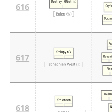
Kostrzyn (Küstrin)
616
Gryfi
Polen
(W)
Gorzow
Pr
Kralupy n.V.
617
Roudni
Tschechien West
(T)
Slan
Elze (H
Kreiensen
618
N