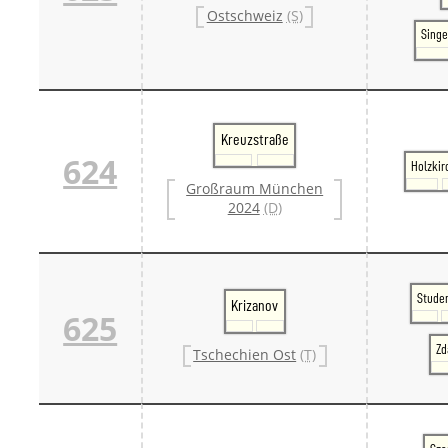
Ostschweiz
(S)
Singe
Kreuzstraße
624
Holzkir
Großraum München
2024
(D)
Stude
Krizanov
625
Zd
Tschechien Ost
(T)