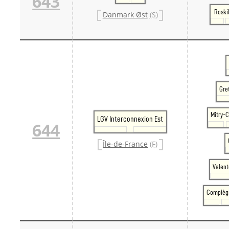
643
Roski
Danmark Øst
(S)
Gre
Mitry-C
LGV Interconnexion Est
644
Île-de-France
(F)
Valent
Compièg