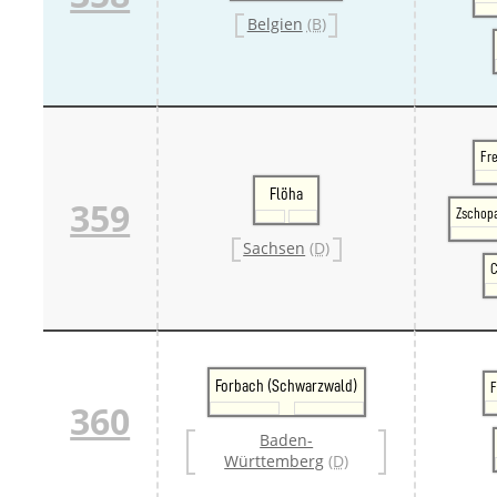
Belgien
(B)
Fre
Flöha
359
Zschopa
Sachsen
(D)
C
Forbach (Schwarzwald)
F
360
Baden-
Württemberg
(D)