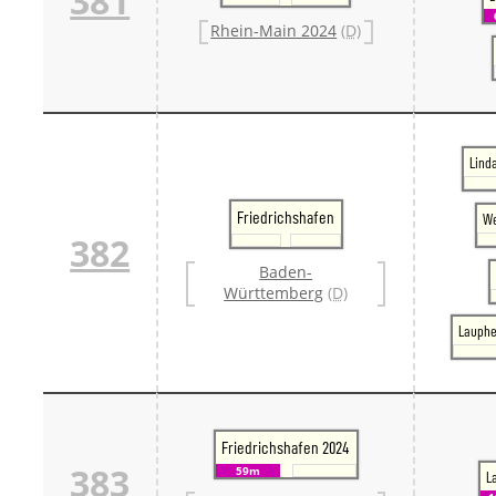
381
Rhein-Main 2024
(D)
Lind
Friedrichshafen
We
382
Baden-
Württemberg
(D)
Lauphe
Friedrichshafen 2024
383
59m
L