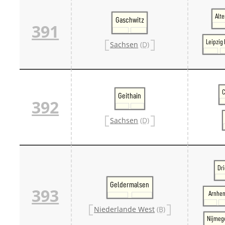
Alte
Gaschwitz
391
Leipzig
Sachsen
(D)
C
Geithain
392
Sachsen
(D)
Dr
Geldermalsen
393
Arnhe
Niederlande West
(B)
Nijmeg