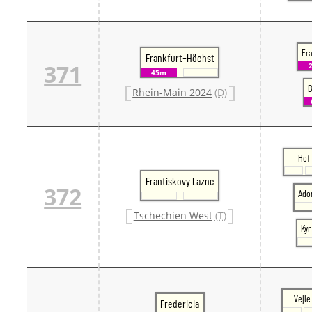
Fra
Frankfurt-Höchst
371
45m
B
Rhein-Main 2024
(D)
Hof
Frantiskovy Lazne
372
Ador
Tschechien West
(T)
Kyn
Vejle
Fredericia