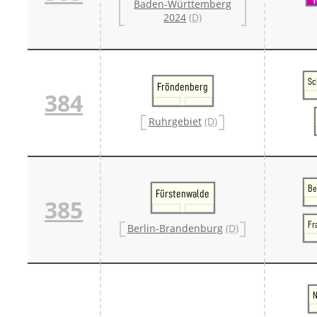
Baden-Württemberg
2024
(D)
Sc
Fröndenberg
384
Ruhrgebiet
(D)
Be
Fürstenwalde
385
Fr
Berlin-Brandenburg
(D)
N