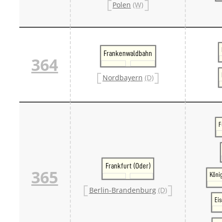
Polen
(W)
Frankenwaldbahn
364
Nordbayern
(D)
F
Frankfurt (Oder)
365
Köni
Berlin-Brandenburg
(D)
Ei