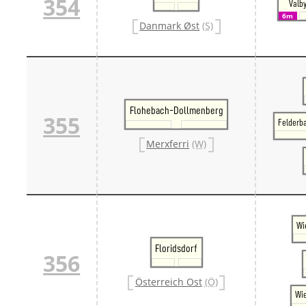
354
Valb
6m
Danmark Øst
(S)
Flohebach-Dollmenberg
355
Felderb
Merxferri
(W)
Wi
Floridsdorf
356
Österreich Ost
(Ö)
Wi