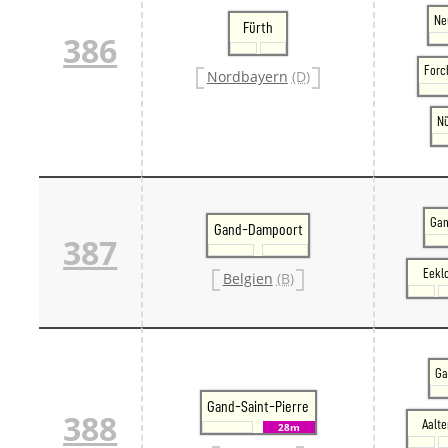
Ne
Fürth
386
Forc
Nordbayern
(D)
Nü
Gan
Gand-Dampoort
387
Eekl
Belgien
(B)
Ga
Gand-Saint-Pierre
388
Aalte
28m