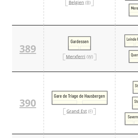
Belgien
(B)
Mere
Leinde 
Gardessen
389
Quer
Merxferri
(W)
S
Gare de Triage de Hausbergen
390
St
Grand Est
(F)
Saver