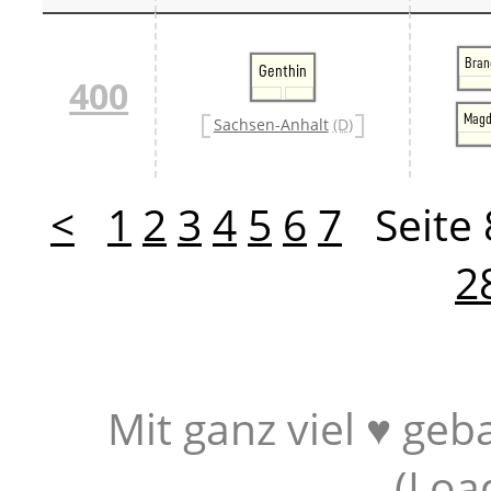
Bran
Genthin
400
Magd
Sachsen-Anhalt
(D)
<
1
2
3
4
5
6
7
Seite
2
Mit ganz viel ♥ geb
(
Loa