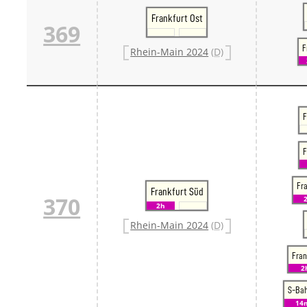
Frankfurt Ost
369
F
Rhein-Main 2024
(D)
F
F
Fra
Frankfurt Süd
370
2h
Rhein-Main 2024
(D)
Fran
2
S-Ba
14