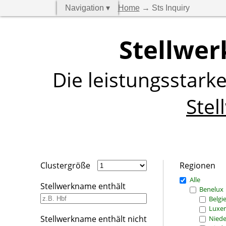
Navigation ▾
Home
→ Sts Inquiry
Stellwer
Die leistungsstark
Stel
Clustergröße
Regionen
Alle
Stellwerkname enthält
Benelux
Belgi
Luxe
Stellwerkname enthält nicht
Niede