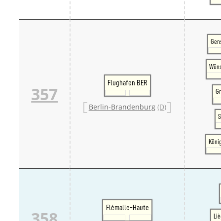
Gen
Wüns
Flughafen BER
357
Gr
Berlin-Brandenburg
(D)
S
Köni
Flémalle-Haute
358
Li