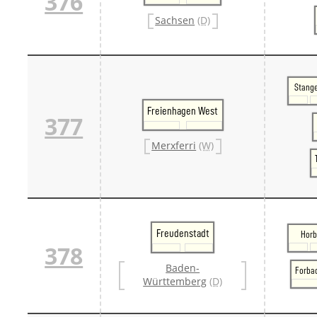
376
Sachsen
(D)
Stang
Freienhagen West
377
Merxferri
(W)
Freudenstadt
Horb
378
Baden-
Forba
Württemberg
(D)