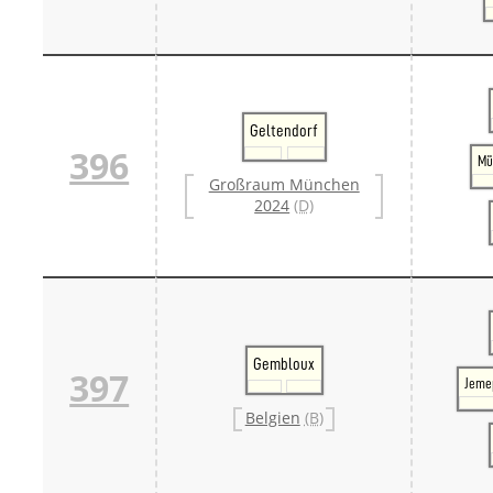
Geltendorf
396
Mü
Großraum München
2024
(D)
Gembloux
397
Jeme
Belgien
(B)