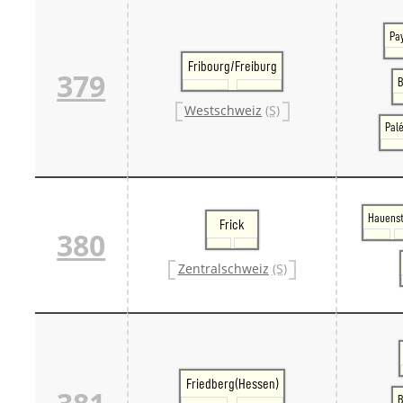
Pa
Fribourg/Freiburg
379
B
Westschweiz
(S)
Pal
Hauenst
Frick
380
Zentralschweiz
(S)
Friedberg(Hessen)
B