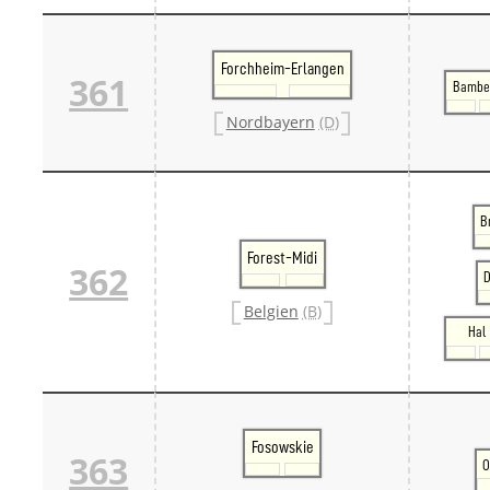
Forchheim-Erlangen
361
Bambe
Nordbayern
(D)
B
Forest-Midi
362
Belgien
(B)
Hal
Fosowskie
363
O