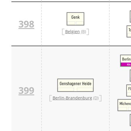
Genk
398
T
Belgien
(B)
Berlin
4h
Genshagener Heide
399
F
Berlin-Brandenburg
(D)
Michend