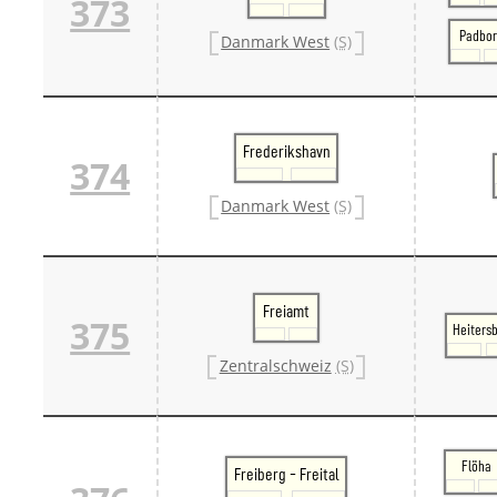
373
Padbo
Danmark West
(S)
Frederikshavn
374
Danmark West
(S)
Freiamt
375
Heiters
Zentralschweiz
(S)
Flöha
Freiberg - Freital