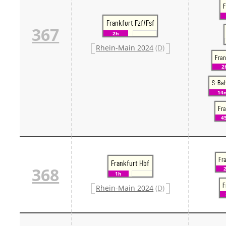
F
Frankfurt Fzf/Fsf
367
2h
Rhein-Main 2024
(D)
Fran
2
S-Ba
14
Fra
4
Fra
Frankfurt Hbf
368
1h
F
Rhein-Main 2024
(D)