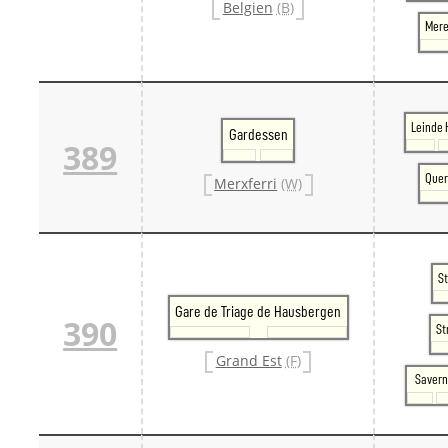
Belgien
(B)
Mere
Leinde 
Gardessen
389
Quer
Merxferri
(W)
S
Gare de Triage de Hausbergen
390
St
Grand Est
(F)
Saver