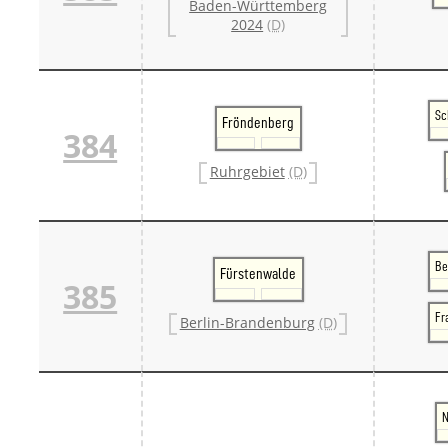
Baden-Württemberg
2024
(D)
Sc
Fröndenberg
384
Ruhrgebiet
(D)
Be
Fürstenwalde
385
Fr
Berlin-Brandenburg
(D)
N