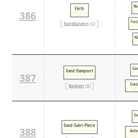
Ne
Fürth
386
Forc
Nordbayern
(D)
Nü
Gan
Gand-Dampoort
387
Eekl
Belgien
(B)
Ga
Gand-Saint-Pierre
388
Aalte