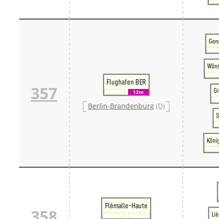
Gen
Wüns
Flughafen BER
357
Gr
12m
Berlin-Brandenburg
(D)
S
Köni
Flémalle-Haute
358
Li