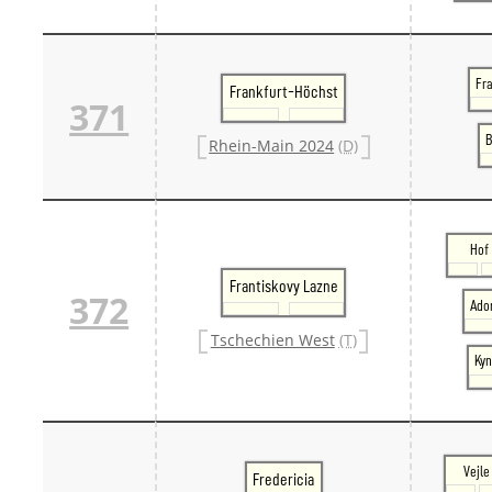
Fra
Frankfurt-Höchst
371
B
Rhein-Main 2024
(D)
Hof
Frantiskovy Lazne
372
Ador
Tschechien West
(T)
Kyn
Vejle
Fredericia