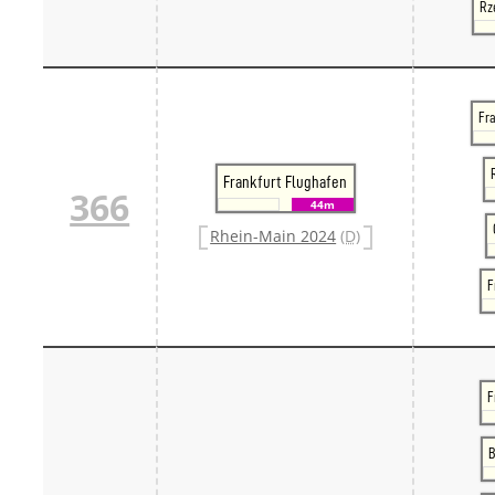
Rz
Fra
Frankfurt Flughafen
366
44m
Rhein-Main 2024
(D)
F
F
B