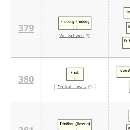
Pa
Fribourg/Freiburg
379
B
Westschweiz
(S)
Pal
Hauenst
Frick
380
Zentralschweiz
(S)
Friedberg(Hessen)
B