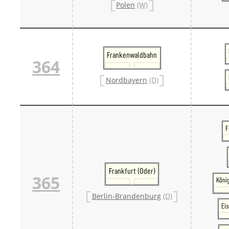
Polen
(W)
Frankenwaldbahn
364
Nordbayern
(D)
F
Frankfurt (Oder)
365
Köni
Berlin-Brandenburg
(D)
Ei