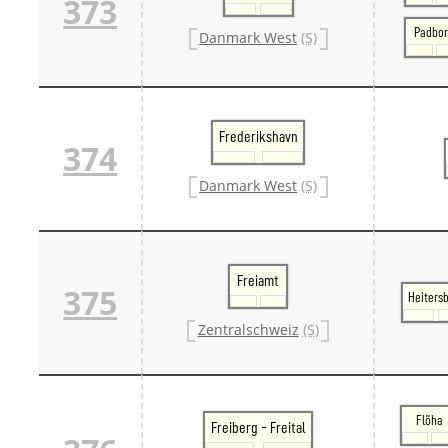
373
Padbo
Danmark West
(S)
Frederikshavn
374
Danmark West
(S)
Freiamt
375
Heiters
Zentralschweiz
(S)
Flöha
Freiberg - Freital