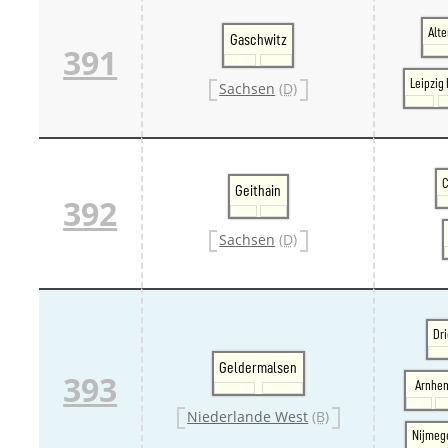
Alte
Gaschwitz
391
Leipzig
Sachsen
(D)
C
Geithain
392
Sachsen
(D)
Dr
Geldermalsen
393
Arnhe
Niederlande West
(B)
Nijmeg