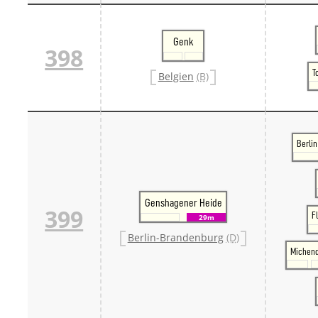
Genk
398
T
Belgien
(B)
Berlin
Genshagener Heide
399
F
29m
Berlin-Brandenburg
(D)
Michend