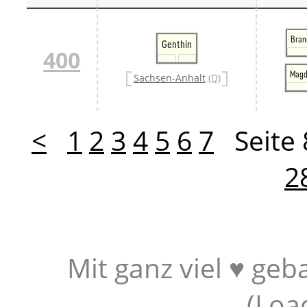
Bran
Genthin
400
Magd
Sachsen-Anhalt
(D)
<
1
2
3
4
5
6
7
Seite
2
Mit ganz viel ♥ geb
(
Loa