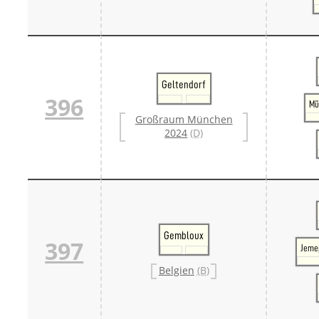
Geltendorf
396
Mü
Großraum München
2024
(D)
Gembloux
397
Jeme
Belgien
(B)