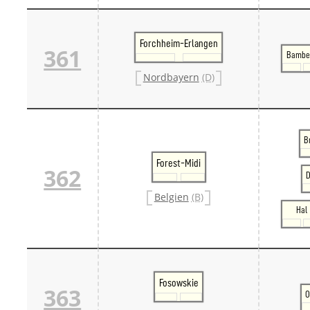
Forchheim-Erlangen
361
Bambe
Nordbayern
(D)
B
Forest-Midi
362
Belgien
(B)
Hal
Fosowskie
363
O