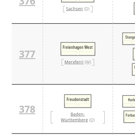
376
Sachsen
(D)
Stang
Freienhagen West
377
Merxferri
(W)
Freudenstadt
Horb
378
Baden-
Forba
Württemberg
(D)