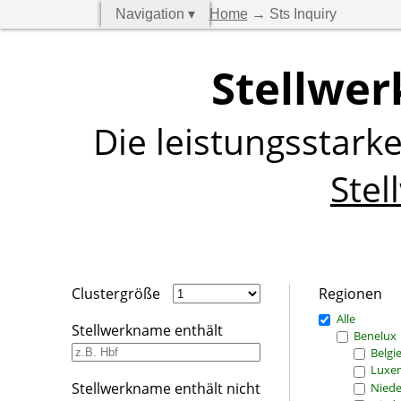
Navigation ▾
Home
→ Sts Inquiry
Stellwer
Die leistungsstark
Stel
Clustergröße
Regionen
Alle
Stellwerkname enthält
Benelux
Belgi
Luxe
Stellwerkname enthält nicht
Niede