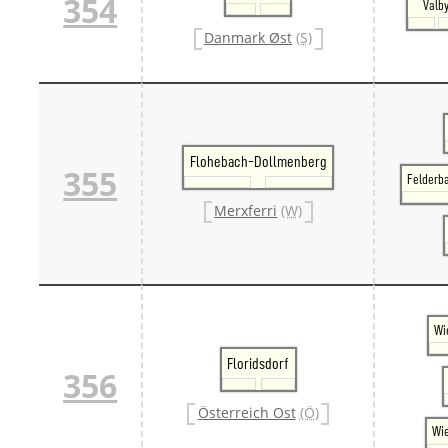
354
Valb
Danmark Øst
(S)
Flohebach-Dollmenberg
355
Felderb
Merxferri
(W)
Wi
Floridsdorf
356
Österreich Ost
(Ö)
Wi