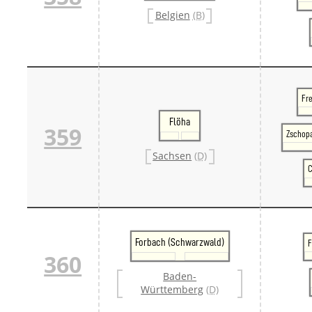
Belgien
(B)
Fre
Flöha
359
Zschopa
Sachsen
(D)
C
Forbach (Schwarzwald)
F
360
Baden-
Württemberg
(D)