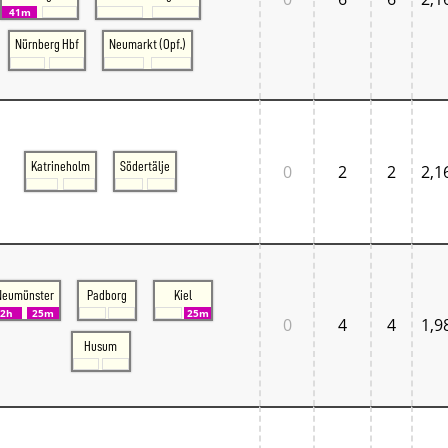
Normandie
41m
Pays de la Loire
Nürnberg Hbf
Neumarkt (Opf.)
Île-de-France
Großbritannien
Großbritannien London
Großbritannien South East
Großbritannien South West
Italien
Lombardia
Katrineholm
Södertälje
0
2
2
2,1
Triveneto
Schweiz
Bern - Lötschberg
Ostschweiz
Tessin
Westschweiz
Neumünster
Padborg
Kiel
Zentralschweiz
2h
25m
25m
Zürich und Umgebung
0
4
4
1,9
Skandinavien
Husum
Danmark West
Danmark Øst
Sverige
Tschechien
Tschechien Ost