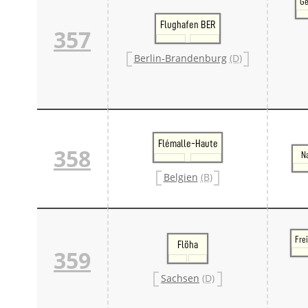
Ge
Flughafen BER
357
Berlin-Brandenburg
(D)
Flémalle-Haute
358
N
Belgien
(B)
Frei
Flöha
359
Sachsen
(D)