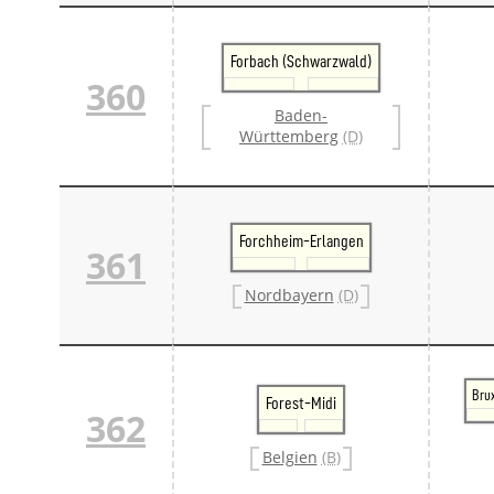
Forbach (Schwarzwald)
360
Baden-
Württemberg
(D)
Forchheim-Erlangen
361
Nordbayern
(D)
Bru
Forest-Midi
362
Belgien
(B)