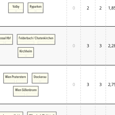
Tschechien West
Valby
Ryparken
Weitere Regionen
0
2
2
1,8
Alternative Stellwerke
BundesbahnZeiten
Merxferri
Polen
Österreich
Österreich Mitte
ossal Hbf
Felderbach / Chatenkirchen
Österreich Ost
0
3
3
2,2
Österreich West
Kirchheim
Wien Praterstern
Stockerau
0
3
3
2,7
Wien Süßenbrunn