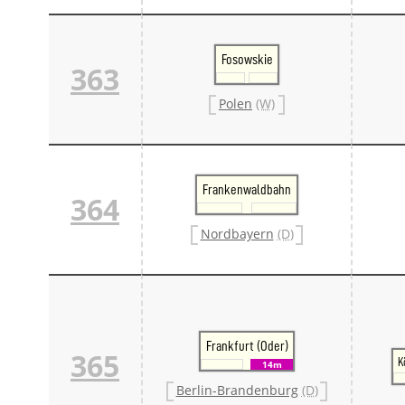
Fosowskie
363
Polen
(W)
Frankenwaldbahn
364
Nordbayern
(D)
Frankfurt (Oder)
365
K
14m
Berlin-Brandenburg
(D)