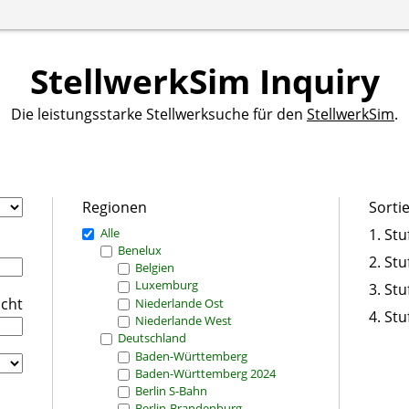
StellwerkSim Inquiry
Die leistungsstarke Stellwerksuche für den
StellwerkSim
.
Regionen
Sorti
Alle
1. Stu
Benelux
2. Stu
Belgien
Luxemburg
3. Stu
icht
Niederlande Ost
4. Stu
Niederlande West
Deutschland
Baden-Württemberg
Baden-Württemberg 2024
Berlin S-Bahn
Berlin-Brandenburg