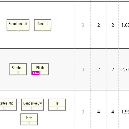
Freudenstadt
Rastatt
0
2
2
1,6
Bamberg
Fürth
0
2
2
2,7
14m
xelles-Midi
Denderleeuw
Hal
0
4
4
1,9
Jette