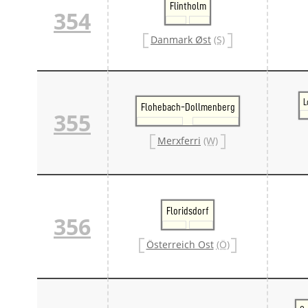
Flintholm
354
Danmark Øst
(S)
L
Flohebach-Dollmenberg
355
Merxferri
(W)
Floridsdorf
356
Österreich Ost
(Ö)