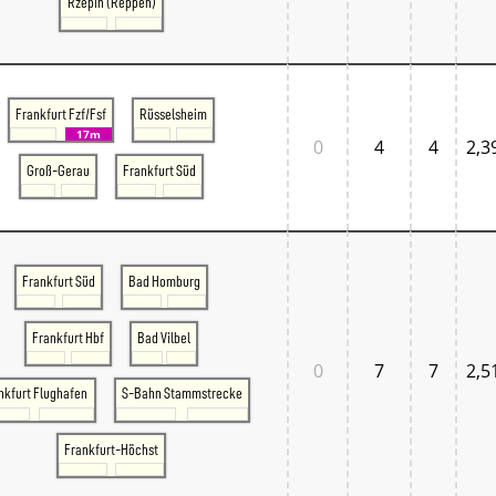
Rzepin (Reppen)
Frankfurt Fzf/Fsf
Rüsselsheim
17m
0
4
4
2,3
Groß-Gerau
Frankfurt Süd
Frankfurt Süd
Bad Homburg
Frankfurt Hbf
Bad Vilbel
0
7
7
2,5
nkfurt Flughafen
S-Bahn Stammstrecke
Frankfurt-Höchst