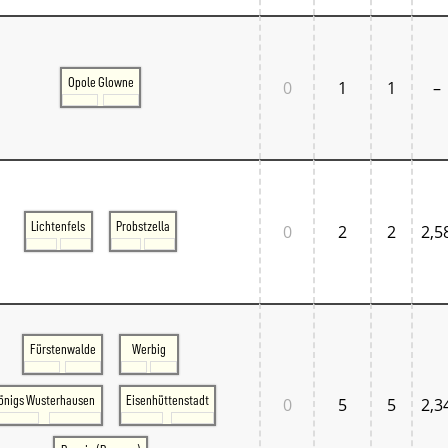
Opole Glowne
0
1
1
–
Lichtenfels
Probstzella
0
2
2
2,5
Fürstenwalde
Werbig
önigs Wusterhausen
Eisenhüttenstadt
0
5
5
2,3