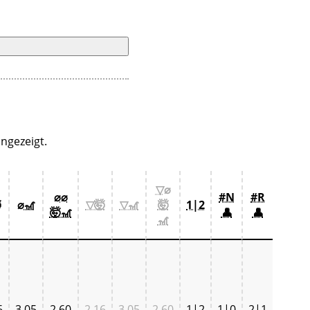
ngezeigt.
▽⌀
⌀⌀
#N
#R

⌀🎢
▽🤯
▽🎢
🤯
1|2
🤯🎢
👤
👤
🎢
6
3,05
2,60
2,16
3,05
2,60
1|2
1|0
2|1