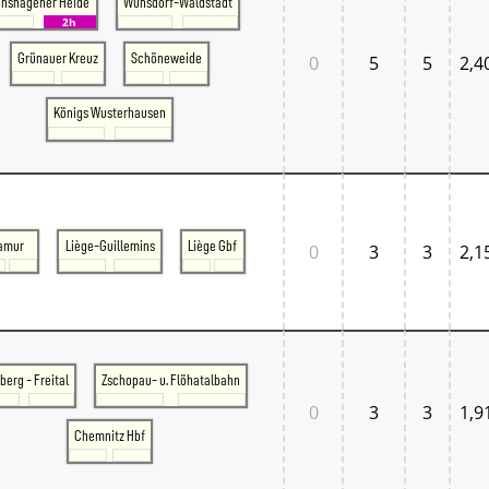
nshagener Heide
Wünsdorf-Waldstadt
2h
Grünauer Kreuz
Schöneweide
0
5
5
2,4
Königs Wusterhausen
amur
Liège-Guillemins
Liège Gbf
0
3
3
2,1
berg - Freital
Zschopau- u. Flöhatalbahn
0
3
3
1,9
Chemnitz Hbf