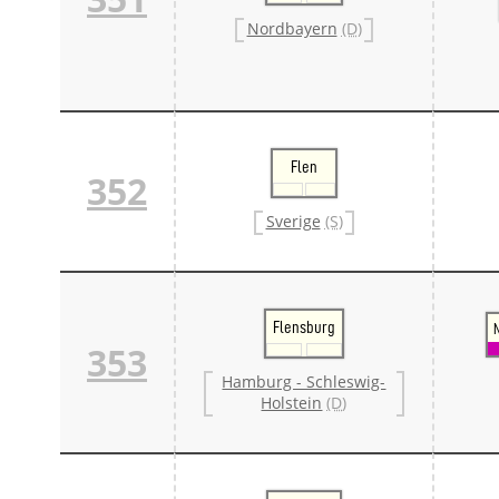
Nordbayern
(D)
Flen
352
Sverige
(S)
Flensburg
353
Hamburg - Schleswig-
Holstein
(D)