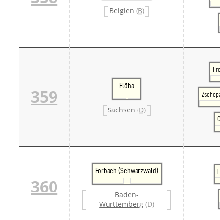
Belgien
(B)
Fre
Flöha
359
Zschopa
Sachsen
(D)
C
Forbach (Schwarzwald)
F
360
Baden-
Württemberg
(D)