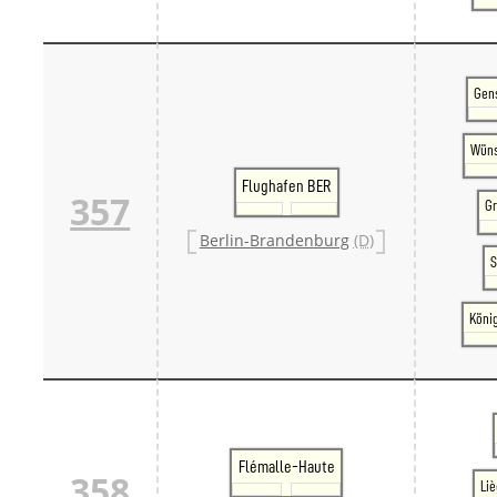
Gen
Wüns
Flughafen BER
357
Gr
Berlin-Brandenburg
(D)
S
Köni
Flémalle-Haute
358
Li