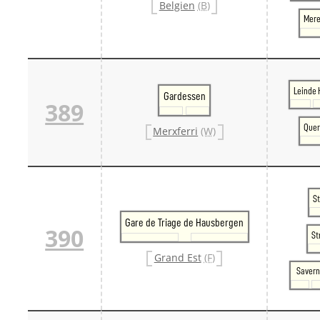
Belgien
(B)
Mere
Leinde 
Gardessen
389
Quer
Merxferri
(W)
S
Gare de Triage de Hausbergen
390
St
Grand Est
(F)
Saver