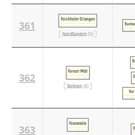
Forchheim-Erlangen
361
Bambe
Nordbayern
(D)
B
Forest-Midi
362
Belgien
(B)
Hal
Fosowskie
363
O