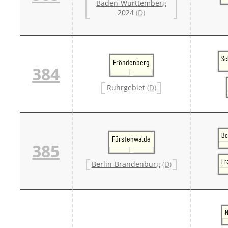
Baden-Württemberg
2024
(D)
Sc
Fröndenberg
384
Ruhrgebiet
(D)
Be
Fürstenwalde
385
Fr
Berlin-Brandenburg
(D)
N