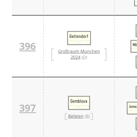
Geltendorf
396
Mü
Großraum München
2024
(D)
Gembloux
397
Jeme
Belgien
(B)