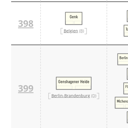
Genk
398
T
Belgien
(B)
Berlin
Genshagener Heide
399
F
Berlin-Brandenburg
(D)
Michend