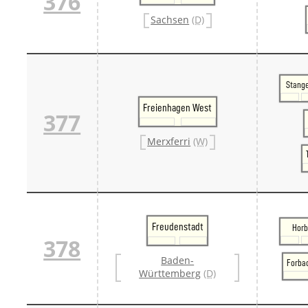
376
Sachsen
(D)
Stang
Freienhagen West
377
Merxferri
(W)
Freudenstadt
Horb
378
Baden-
Forba
Württemberg
(D)