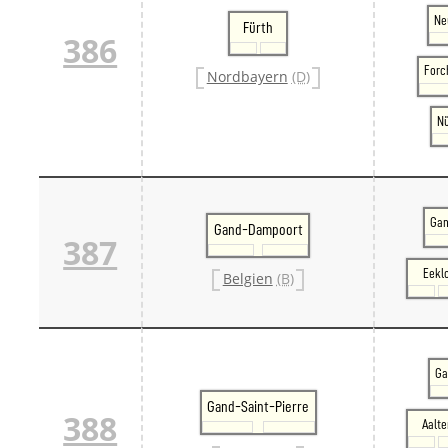
Ne
Fürth
386
Forc
Nordbayern
(D)
Nü
Gan
Gand-Dampoort
387
Eekl
Belgien
(B)
Ga
Gand-Saint-Pierre
388
Aalte