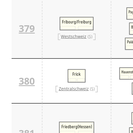
Pa
Fribourg/Freiburg
379
B
Westschweiz
(S)
Pal
Hauenst
Frick
380
Zentralschweiz
(S)
Friedberg(Hessen)
B