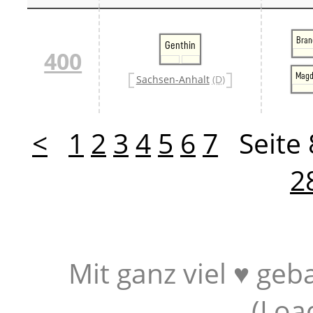
Bran
Genthin
400
Magd
Sachsen-Anhalt
(D)
<
1
2
3
4
5
6
7
Seite
2
Mit ganz viel ♥ geb
(
Loa