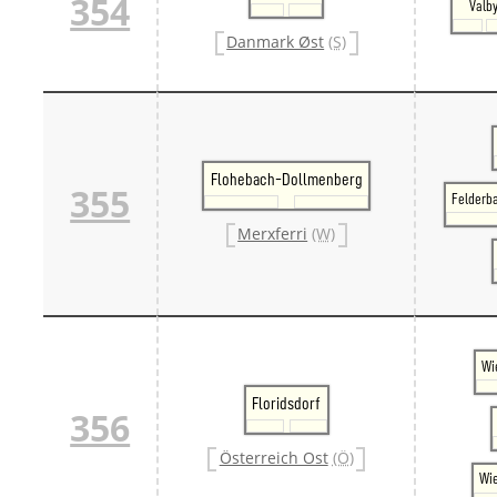
354
Valb
Danmark Øst
(S)
Flohebach-Dollmenberg
355
Felderb
Merxferri
(W)
Wi
Floridsdorf
356
Österreich Ost
(Ö)
Wi