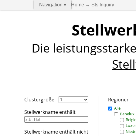
Navigation ▾
Home
→ Sts Inquiry
Stellwer
Die leistungsstark
Stel
Clustergröße
Regionen
Alle
Stellwerkname enthält
Benelux
Belgi
Luxe
Stellwerkname enthält nicht
Niede