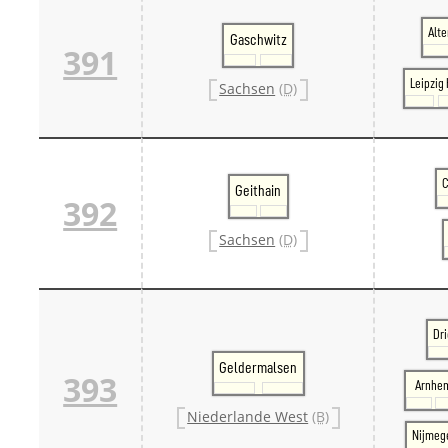
Alte
Gaschwitz
391
Leipzig
Sachsen
(D)
C
Geithain
392
Sachsen
(D)
Dr
Geldermalsen
393
Arnhe
Niederlande West
(B)
Nijmeg