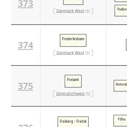
373
Padbo
Danmark West
(S)
Frederikshavn
374
Danmark West
(S)
Freiamt
375
Heiters
Zentralschweiz
(S)
Flöha
Freiberg - Freital