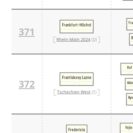
Fra
Frankfurt-Höchst
371
B
Rhein-Main 2024
(D)
Hof
Frantiskovy Lazne
372
Ador
Tschechien West
(T)
Kyn
Vejle
Fredericia