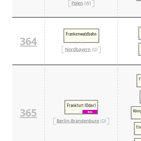
Polen
(W)
Frankenwaldbahn
364
Nordbayern
(D)
F
Frankfurt (Oder)
365
Köni
4m
Berlin-Brandenburg
(D)
Ei