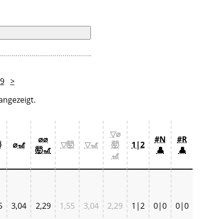
9
>
angezeigt.
▽⌀
⌀⌀
#N
#R

⌀🎢
▽🤯
▽🎢
🤯
1|2
🤯🎢
👤
👤
🎢
5
3,04
2,29
1,55
3,04
2,29
1|2
0|0
0|0