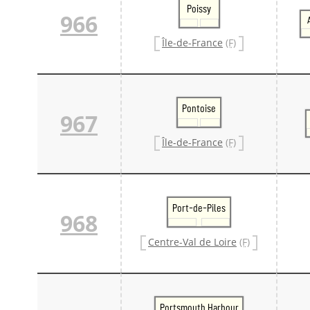
Poissy
966
Île-de-France
(F)
Pontoise
967
Île-de-France
(F)
Port-de-Piles
968
Centre-Val de Loire
(F)
Portsmouth Harbour