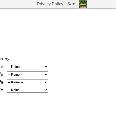
Privacy Policy
▾
erung
fe
fe
fe
fe