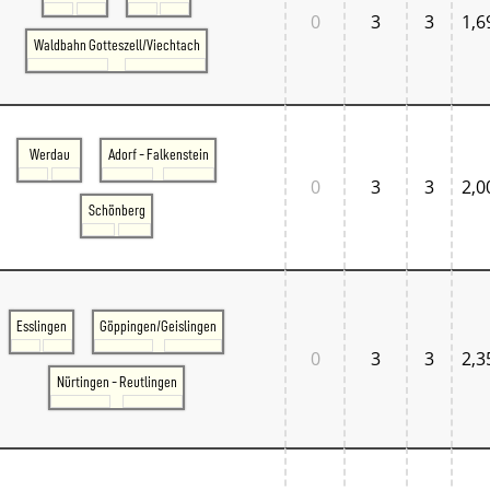
0
3
3
1,6
Waldbahn Gotteszell/Viechtach
Werdau
Adorf - Falkenstein
0
3
3
2,0
Schönberg
Esslingen
Göppingen/Geislingen
0
3
3
2,3
Nürtingen - Reutlingen