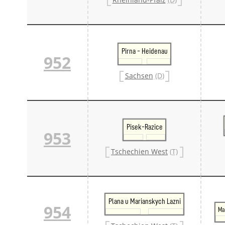
Pirna - Heidenau
952
Sachsen
(D)
Pisek-Razice
953
Tschechien West
(T)
Plana u Marianskych Lazni
954
Ma