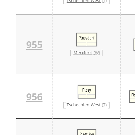
Tschechien West
(T)
Plassdorf
955
Merxferri
(W)
Plasy
956
Pl
Tschechien West
(T)
Plattling