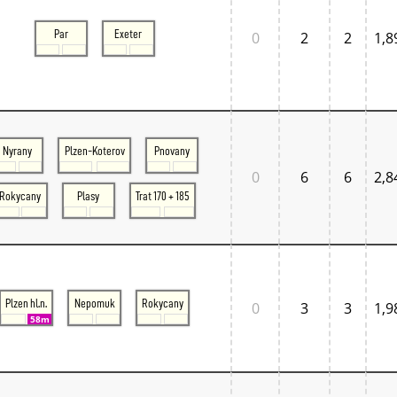
Par
Exeter
0
2
2
1,8
Nyrany
Plzen-Koterov
Pnovany
0
6
6
2,8
Rokycany
Plasy
Trat 170 + 185
Plzen hl.n.
Nepomuk
Rokycany
0
3
3
1,9
58m