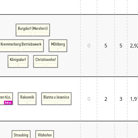
Tschechien West
Weitere Regionen
Alternative Stellwerke
BundesbahnZeiten
Merxferri
Burgdorf (Merxferri)
Polen
Österreich
Österreich Mitte
Kremmerberg Betriebswerk
Mühlberg
0
5
5
2,9
Österreich Ost
Österreich West
Königsdorf
Christinenhof
zen hl.n.
Rakovnik
Blatno u Jesenice
0
2
3
1,9
58m
Straubing
Vilshofen