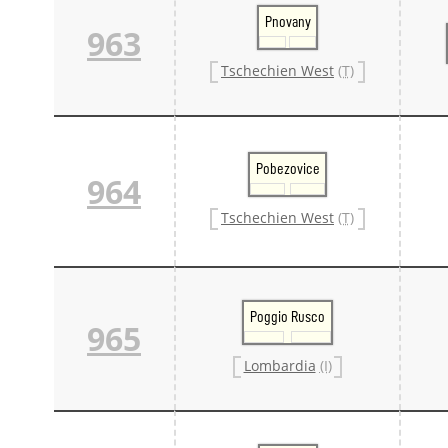
Pnovany
963
Tschechien West
(T)
Pobezovice
964
Tschechien West
(T)
Poggio Rusco
965
Lombardia
(I)