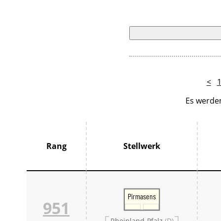
<
Es werden
Rang
Stellwerk
Pirmasens
951
Rheinland-Pfalz
(D)