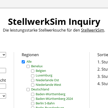
StellwerkSim Inquiry
Die leistungsstarke Stellwerksuche für den
StellwerkSim
.
Regionen
Sorti
Alle
1. Stu
Benelux
2. Stu
Belgien
Luxemburg
3. Stu
icht
Niederlande Ost
4. Stu
Niederlande West
Deutschland
Baden-Württemberg
Baden-Württemberg 2024
Berlin S-Bahn
Berlin-Brandenburg