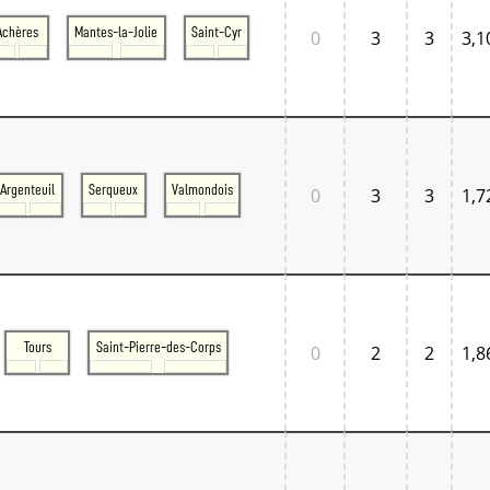
Achères
Mantes-la-Jolie
Saint-Cyr
0
3
3
3,1
Argenteuil
Serqueux
Valmondois
0
3
3
1,7
Tours
Saint-Pierre-des-Corps
0
2
2
1,8