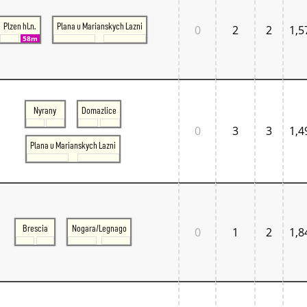
Plzen hl.n.
Plana u Marianskych Lazni
0
2
2
1,5
58m
Nyrany
Domazlice
0
3
3
1,4
Plana u Marianskych Lazni
Brescia
Nogara/Legnago
0
1
2
1,8