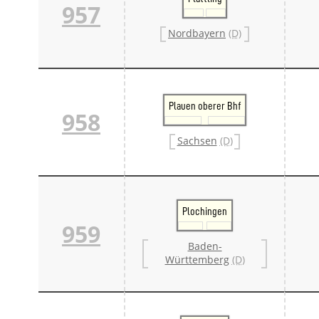
957
Nordbayern
(D)
Plauen oberer Bhf
958
Sachsen
(D)
Plochingen
959
Baden-
Württemberg
(D)