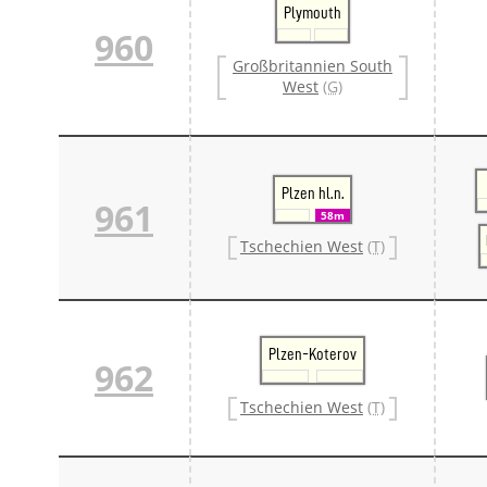
Plymouth
960
Großbritannien South
West
(G)
Plzen hl.n.
961
58m
Tschechien West
(T)
Plzen-Koterov
962
Tschechien West
(T)