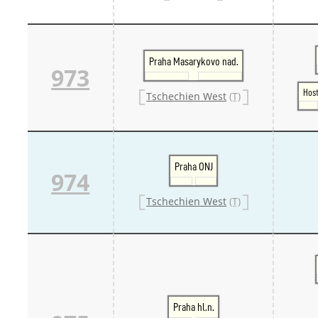
Praha Masarykovo nad.
973
Host
Tschechien West
(T)
Praha ONJ
974
Tschechien West
(T)
Praha hl.n.