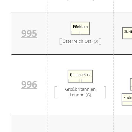
Pöchlarn
995
St. P
Österreich Ost
(Ö)
Queens Park
996
Großbritannien
London
(G)
Eusto