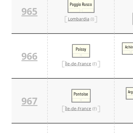
Poggio Rusco
965
Lombardia
(I)
Achè
Poissy
966
Île-de-France
(F)
Arg
Pontoise
967
Île-de-France
(F)