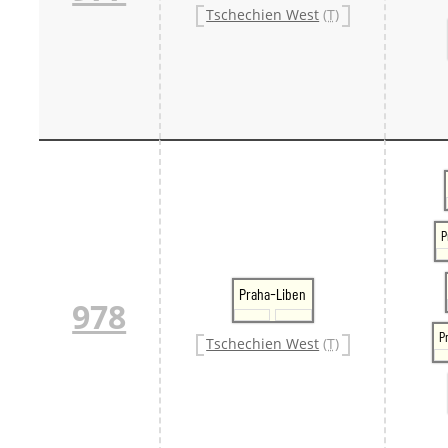
Tschechien West
(T)
P
Praha-Liben
978
P
Tschechien West
(T)