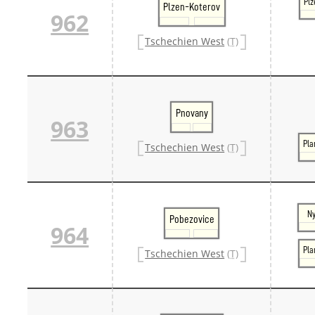
Plz
Plzen-Koterov
962
Tschechien West
(T)
Pnovany
963
Pla
Tschechien West
(T)
Ny
Pobezovice
964
Pla
Tschechien West
(T)