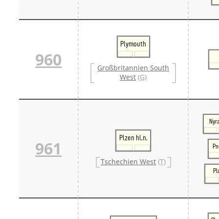
Plymouth
960
Großbritannien South
West
(G)
Nyr
Plzen hl.n.
961
Pn
Tschechien West
(T)
Pl