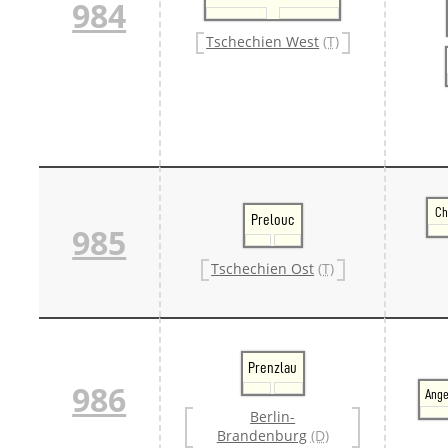
984
Tschechien West
(T)
Ch
Prelouc
985
Tschechien Ost
(T)
Prenzlau
986
Ang
Berlin-
Brandenburg
(D)