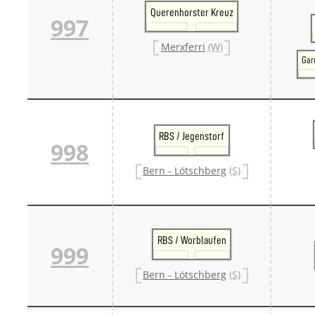
Querenhorster Kreuz
997
Merxferri
(W)
Gar
RBS / Jegenstorf
998
Bern - Lötschberg
(S)
RBS / Worblaufen
999
Bern - Lötschberg
(S)