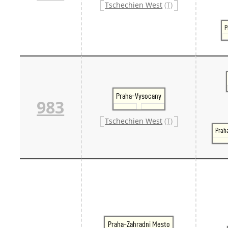
Tschechien West
(T)
P
Praha-Vysocany
983
Tschechien West
(T)
Prah
Praha-Zahradni Mesto