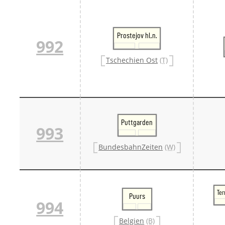
Prostejov hl.n.
992
Tschechien Ost
(T)
Puttgarden
993
BundesbahnZeiten
(W)
Te
Puurs
994
Belgien
(B)