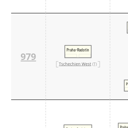
Praha-Radotin
979
Tschechien West
(T)
P
Praha