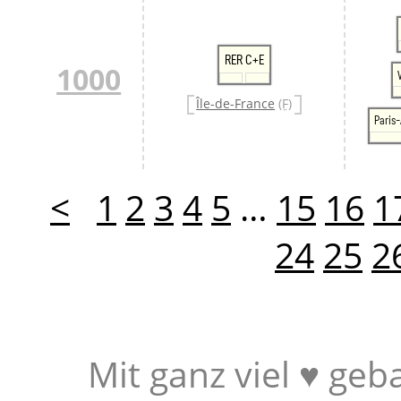
RER C+E
1000
Île-de-France
(F)
Paris-
<
1
2
3
4
5
…
15
16
1
24
25
2
Mit ganz viel ♥ geb