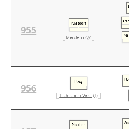
Kre
Plassdorf
955
Müh
Merxferri
(W)
Plz
Plasy
956
Tschechien West
(T)
Str
Plattling