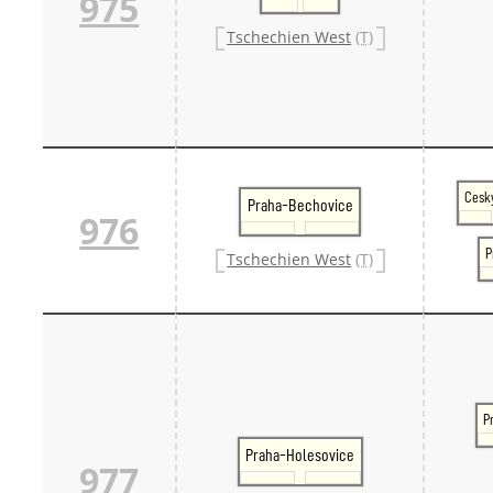
975
Tschechien West
(T)
Cesk
Praha-Bechovice
976
P
Tschechien West
(T)
P
Praha-Holesovice
977