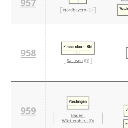
957
Waldb
Nordbayern
(D)
Plauen oberer Bhf
958
Sachsen
(D)
Plochingen
959
G
Baden-
Württemberg
(D)
N