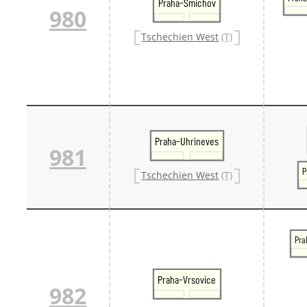
Praha-Smichov
980
Tschechien West
(T)
Praha-Uhrineves
981
P
Tschechien West
(T)
Pra
Praha-Vrsovice
982