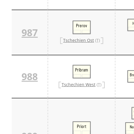
Prerov
987
Tschechien Ost
(T)
Pribram
988
Br
Tschechien West
(T)
Priort
Na