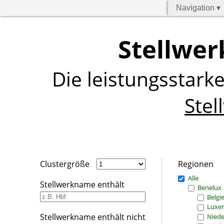
Navigation ▾
Stellwer
Die leistungsstark
Stel
Clustergröße
Regionen
Alle
Stellwerkname enthält
Benelux
Belgi
Luxe
Stellwerkname enthält nicht
Niede