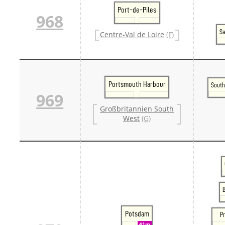
Port-de-Piles
968
Sa
Centre-Val de Loire
(F)
Portsmouth Harbour
Sout
969
Großbritannien South
West
(G)
Potsdam
Pr
41m