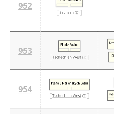
952
Danm
Danm
Sachsen
(D)
Sveri
Tschech
Tsche
Tsche
Weitere 
Alter
Bund
Str
Pisek-Razice
953
Merxf
Pole
Di
Tschechien West
(T)
Österrei
Öster
Öster
Öster
Plana u Marianskych Lazni
954
Pob
Tschechien West
(T)