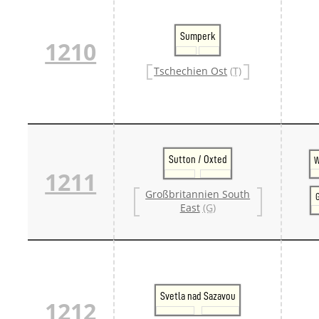
Sumperk
1210
Tschechien Ost
(T)
Sutton / Oxted
W
1211
Großbritannien South
G
East
(G)
Svetla nad Sazavou
1212