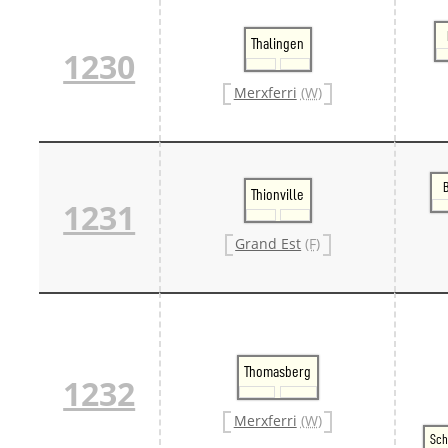
Thalingen
1230
Merxferri
(W)
Thionville
1231
Grand Est
(F)
Thomasberg
1232
Merxferri
(W)
Sch