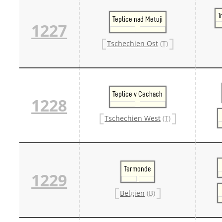
T
Teplice nad Metuji
1227
Tschechien Ost
(T)
Teplice v Cechach
1228
Tschechien West
(T)
Termonde
1229
Belgien
(B)