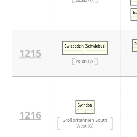
Ja
Z
Swiebodzin (Schwiebus)
1215
Polen
(W)
Swindon
1216
Großbritannien South
West
(G)