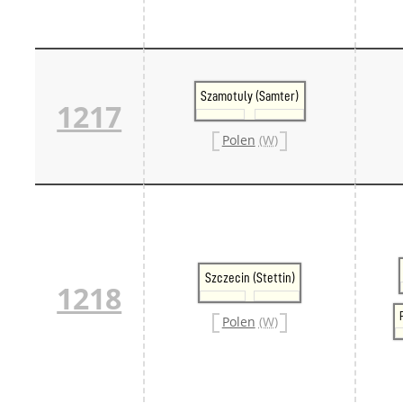
Szamotuly (Samter)
1217
Polen
(W)
Szczecin (Stettin)
1218
Polen
(W)