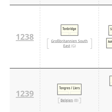
Tonbridge
S
1238
Großbritannien South
Ash
East
(G)
Tongres / Liers
1239
Belgien
(B)