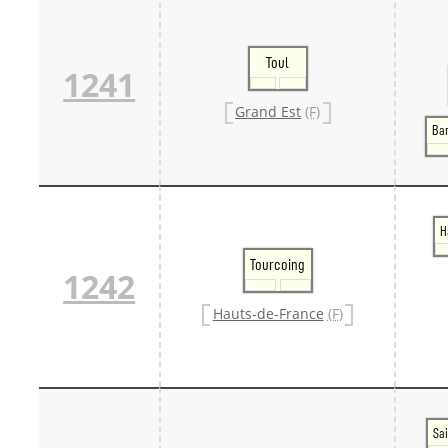
Toul
1241
Grand Est
(F)
Ba
H
Tourcoing
1242
Hauts-de-France
(F)
Sai