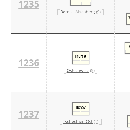
1235
Bern - Lötschberg
(S)
S
Thurtal
1236
Ostschweiz
(S)
Tisnov
1237
Tschechien Ost
(T)