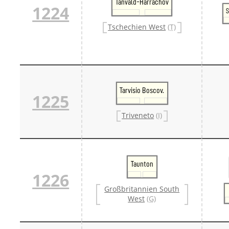
Tanvald-Harrachov
1224
S
Tschechien West
(T)
Tarvisio Boscov.
1225
Triveneto
(I)
Taunton
1226
Großbritannien South
West
(G)