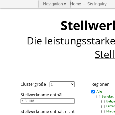
Navigation ▾
Home
→ Sts Inquiry
Stellwer
Die leistungsstark
Stel
Clustergröße
Regionen
Alle
Stellwerkname enthält
Benelux
Belgi
Luxe
Stellwerkname enthält nicht
Niede