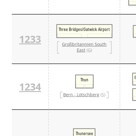
Three Bridges/Gatwick Airport
1233
Großbritannien South
East
(G)
Thun
1234
Bern - Lötschberg
(S)
Thunersee