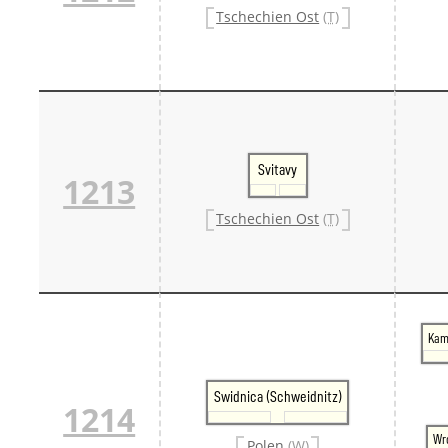
Tschechien Ost
(T)
Svitavy
1213
Tschechien Ost
(T)
Kam
Swidnica (Schweidnitz)
1214
Wr
Polen
(W)