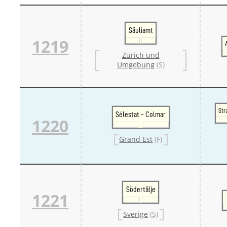
Säuliamt
1219
Zürich und
Umgebung
(S)
Str
Sélestat - Colmar
1220
Grand Est
(F)
Södertälje
1221
Sverige
(S)