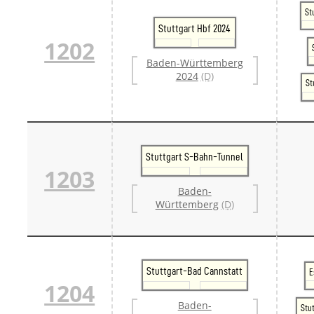
Danm
St
Danm
Stuttgart Hbf 2024
Sveri
1202
Tschech
Baden-Württemberg
Tsche
2024
(D)
Tsche
St
Weitere 
Alter
Bund
Merxf
Pole
Stuttgart S-Bahn-Tunnel
Österrei
1203
Öster
Öster
Baden-
Öster
Württemberg
(D)
Stuttgart-Bad Cannstatt
E
1204
Baden-
Stu