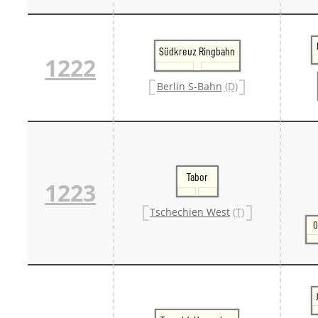
Südkreuz Ringbahn
1222
Berlin S-Bahn
(D)
Tabor
1223
Tschechien West
(T)
O