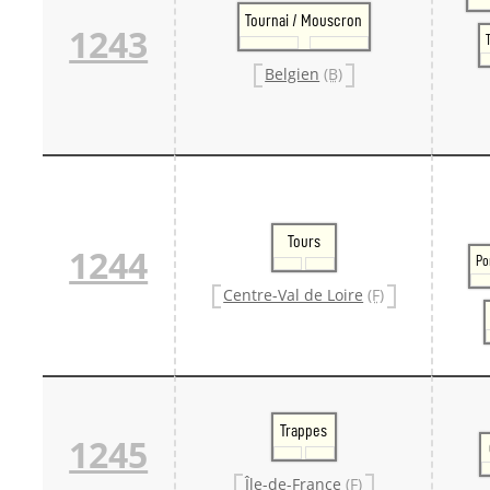
Tournai / Mouscron
1243
Belgien
(B)
Tours
1244
Po
Centre-Val de Loire
(F)
Trappes
1245
Île-de-France
(F)