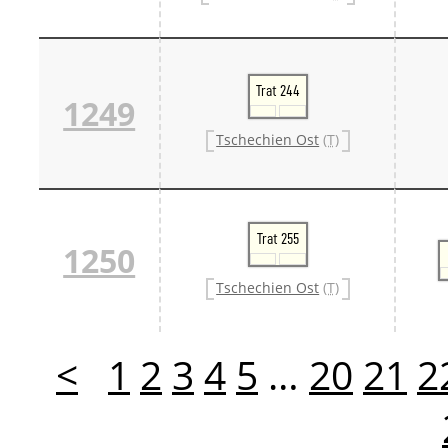
Trat 244
1249
Tschechien Ost
(T)
Trat 255
1250
Tschechien Ost
(T)
<
1
2
3
4
5
…
20
21
2