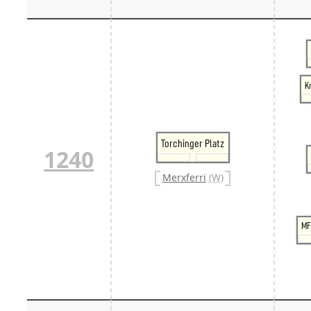
K
Torchinger Platz
1240
Merxferri
(W)
MF