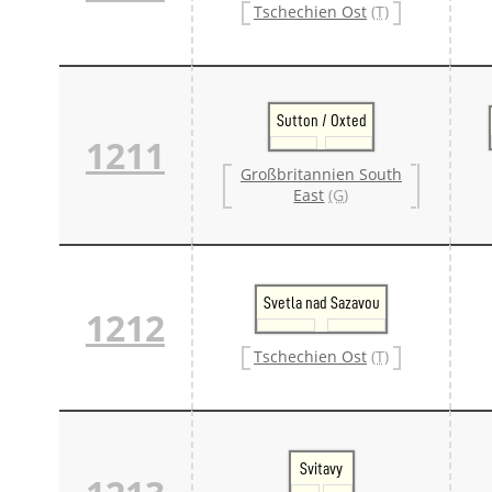
Tschechien Ost
(T)
Sutton / Oxted
1211
Großbritannien South
East
(G)
Svetla nad Sazavou
1212
Tschechien Ost
(T)
Svitavy