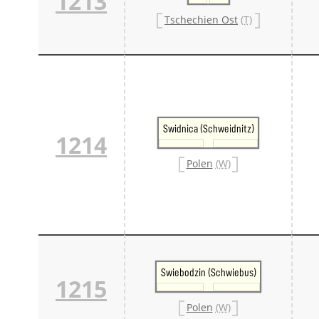
1213
Tschechien Ost
(T)
Swidnica (Schweidnitz)
1214
Polen
(W)
Swiebodzin (Schwiebus)
1215
Polen
(W)