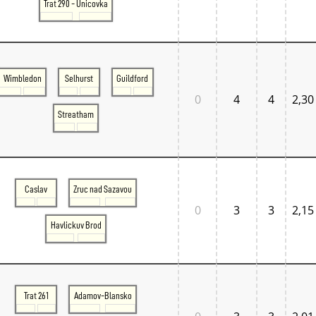
Trat 290 - Unicovka
Wimbledon
Selhurst
Guildford
0
4
4
2,30
Streatham
Caslav
Zruc nad Sazavou
0
3
3
2,15
Havlickuv Brod
Trat 261
Adamov-Blansko