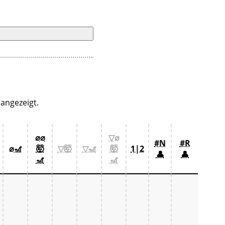
angezeigt.
⌀⌀
▽⌀
#N
#R
⌀🎢
🤯
▽🤯
▽🎢
🤯
1|2
👤
👤
🎢
🎢