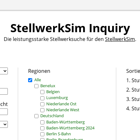
StellwerkSim Inquiry
Die leistungsstarke Stellwerksuche für den
StellwerkSim
.
Regionen
Sorti
Alle
1. Stu
Benelux
2. Stu
Belgien
Luxemburg
3. Stu
icht
Niederlande Ost
4. Stu
Niederlande West
Deutschland
Baden-Württemberg
Baden-Württemberg 2024
Berlin S-Bahn
Berlin-Brandenburg