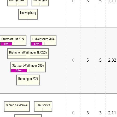
0
5
5
2,11
Ludwigsburg
Stuttgart Hbf 2024
Ludwigsburg 2024
8m
17m
Bietigheim/Vaihingen (E) 2024
0
5
5
2,32
Stuttgart-Vaihingen 2024
55m
Renningen 2024
Zabreh na Morave
Hanusovice
0
3
3
2,11