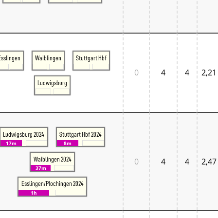
Tschechien West
Weitere Regionen
Alternative Stellwerke
BundesbahnZeiten
Merxferri
Polen
Esslingen
Waiblingen
Stuttgart Hbf
Österreich
Österreich Mitte
0
4
4
2,21
Österreich Ost
Ludwigsburg
Österreich West
Ludwigsburg 2024
Stuttgart Hbf 2024
17m
8m
Waiblingen 2024
0
4
4
2,47
37m
Esslingen/Plochingen 2024
1h