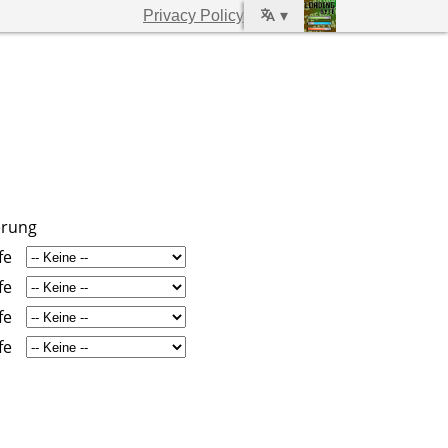
Privacy Policy
▾
erung
fe
fe
fe
fe