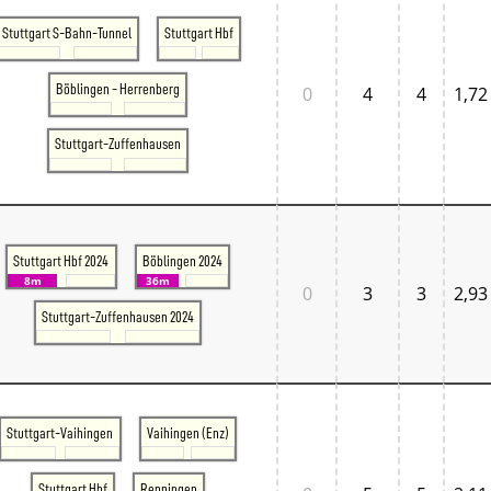
Stuttgart S-Bahn-Tunnel
Stuttgart Hbf
Böblingen - Herrenberg
0
4
4
1,72
Stuttgart-Zuffenhausen
Stuttgart Hbf 2024
Böblingen 2024
8m
36m
0
3
3
2,93
Stuttgart-Zuffenhausen 2024
Stuttgart-Vaihingen
Vaihingen (Enz)
Stuttgart Hbf
Renningen