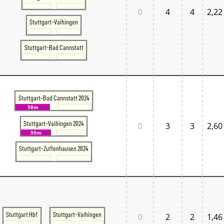
Normandie
0
4
4
2,22
Pays de la Loire
Stuttgart-Vaihingen
Île-de-France
Großbritannien
Großbritannien London
Stuttgart-Bad Cannstatt
Großbritannien South East
Großbritannien South West
Italien
Lombardia
Triveneto
Stuttgart-Bad Cannstatt 2024
Schweiz
58m
Bern - Lötschberg
Ostschweiz
Stuttgart-Vaihingen 2024
0
3
3
2,60
Tessin
55m
Westschweiz
Stuttgart-Zuffenhausen 2024
Zentralschweiz
Zürich und Umgebung
Skandinavien
Danmark West
Danmark Øst
Sverige
Tschechien
Stuttgart Hbf
Stuttgart-Vaihingen
0
2
2
1,46
Tschechien Ost