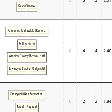
0
3
3
2,01
Ceska Trebova
Kamieniec Zabkowicki (Kamenz)
Jedlina-Zdroj
0
4
4
2,40
Wroclaw Glowny (Breslau Hbf)
Jaworzyna Slaska (Königszelt)
Zbaszynek (Neu Bentschen)
0
2
2
1,84
Rzepin (Reppen)