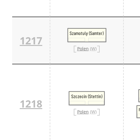
Szamotuly (Samter)
1217
Polen
(W)
Szczecin (Stettin)
1218
Polen
(W)