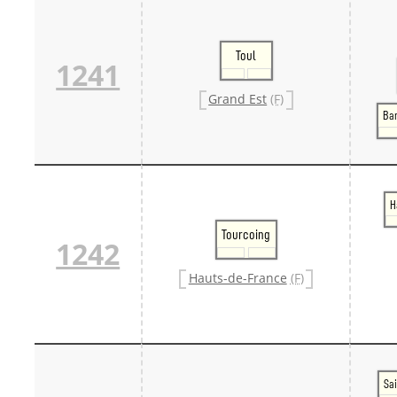
Toul
1241
Grand Est
(F)
Ba
H
Tourcoing
1242
Hauts-de-France
(F)
Sai