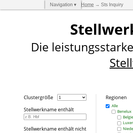
Navigation ▾
Home
→ Sts Inquiry
Stellwer
Die leistungsstark
Stel
Clustergröße
Regionen
Alle
Stellwerkname enthält
Benelux
Belgi
Luxe
Stellwerkname enthält nicht
Niede