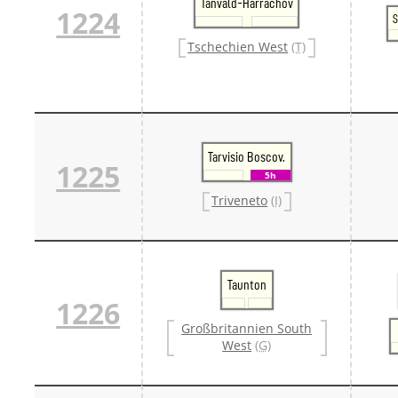
Tanvald-Harrachov
1224
S
Tschechien West
(T)
Tarvisio Boscov.
1225
5h
Triveneto
(I)
Taunton
1226
Großbritannien South
West
(G)