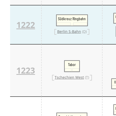
Südkreuz Ringbahn
1222
Berlin S-Bahn
(D)
Tabor
1223
Tschechien West
(T)
O