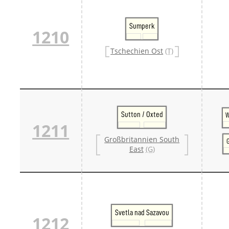
Sumperk
1210
Tschechien Ost
(T)
Sutton / Oxted
W
1211
Großbritannien South
G
East
(G)
Svetla nad Sazavou
1212