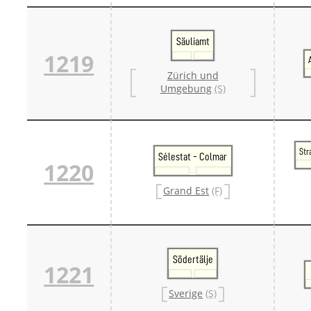
Säuliamt
1219
Zürich und
Umgebung
(S)
Str
Sélestat - Colmar
1220
Grand Est
(F)
Södertälje
1221
Sverige
(S)