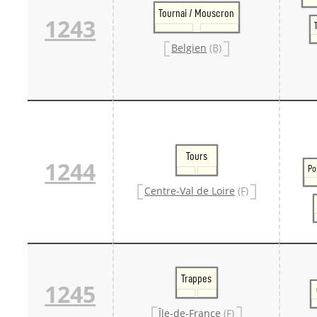
Tournai / Mouscron
1243
Belgien
(B)
Tours
1244
Po
Centre-Val de Loire
(F)
Trappes
1245
Île-de-France
(F)