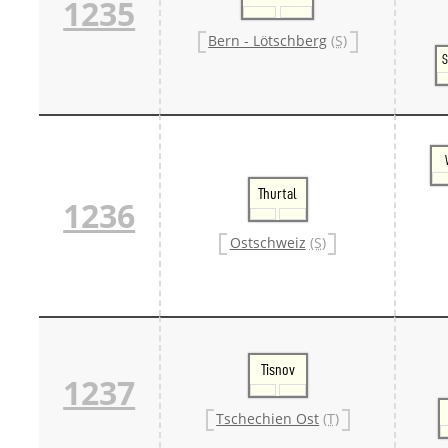
1235
Bern - Lötschberg
(S)
S
Thurtal
1236
Ostschweiz
(S)
Tisnov
1237
Tschechien Ost
(T)