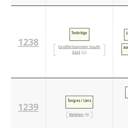
Tonbridge
S
1238
Großbritannien South
Ash
East
(G)
Tongres / Liers
1239
Belgien
(B)