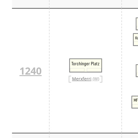
K
Torchinger Platz
1240
Merxferri
(W)
MF