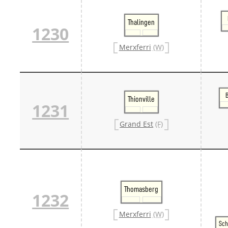
Thalingen
1230
Merxferri
(W)
Thionville
1231
Grand Est
(F)
Thomasberg
1232
Merxferri
(W)
Sch