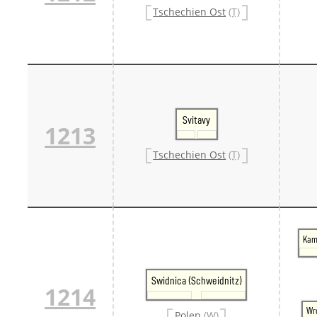
Tschechien Ost
(T)
Svitavy
1213
Tschechien Ost
(T)
Kam
Swidnica (Schweidnitz)
1214
Wr
Polen
(W)