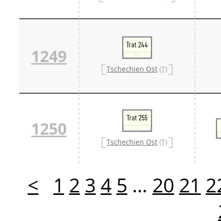
Trat 244
1249
Tschechien Ost
(T)
Trat 255
1250
Tschechien Ost
(T)
<
1
2
3
4
5
…
20
21
2