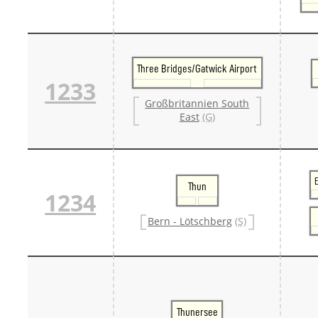
Three Bridges/Gatwick Airport
1233
Großbritannien South
East
(G)
Thun
1234
Bern - Lötschberg
(S)
Thunersee