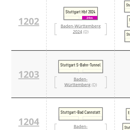
Danm
St
Danm
Stuttgart Hbf 2024
Sveri
1202
24m
Tschech
Baden-Württemberg
Tsche
2024
(D)
Tsche
St
Weitere 
Alter
Bund
Merxf
Pole
Stuttgart S-Bahn-Tunnel
Österrei
1203
Öster
Öster
Baden-
Öster
Württemberg
(D)
Stuttgart-Bad Cannstatt
E
1204
Baden-
Stu