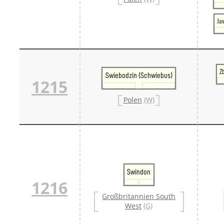
Ja
Z
Swiebodzin (Schwiebus)
1215
Polen
(W)
Swindon
1216
Großbritannien South
West
(G)