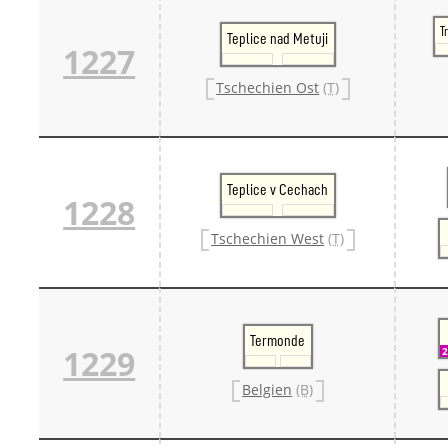
T
Teplice nad Metuji
1227
Tschechien Ost
(T)
Teplice v Cechach
1228
Tschechien West
(T)
Termonde
1229
Belgien
(B)