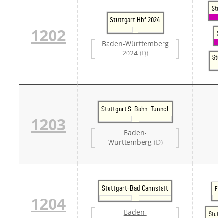
Danm
St
Danm
Stuttgart Hbf 2024
Sveri
1202
Tschech
Baden-Württemberg
Tsche
2024
(D)
Tsche
St
Weitere 
Alter
Bund
Merxf
Pole
Stuttgart S-Bahn-Tunnel
Österrei
1203
Öster
Öster
Baden-
Öster
Württemberg
(D)
Stuttgart-Bad Cannstatt
E
1204
Baden-
Stu