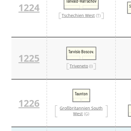
Tanvald-Harrachov
1224
S
Tschechien West
(T)
Tarvisio Boscov.
1225
Triveneto
(I)
Taunton
1226
Großbritannien South
West
(G)