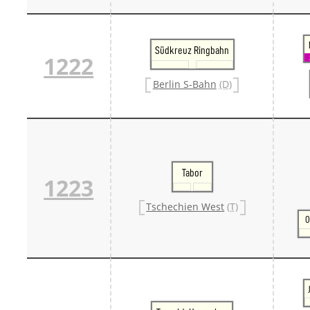
Südkreuz Ringbahn
1222
Berlin S-Bahn
(D)
Tabor
1223
Tschechien West
(T)
O