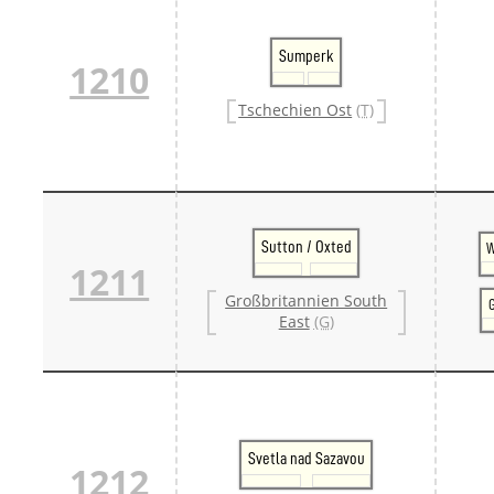
Sumperk
1210
Tschechien Ost
(T)
Sutton / Oxted
W
1211
Großbritannien South
G
East
(G)
Svetla nad Sazavou
1212