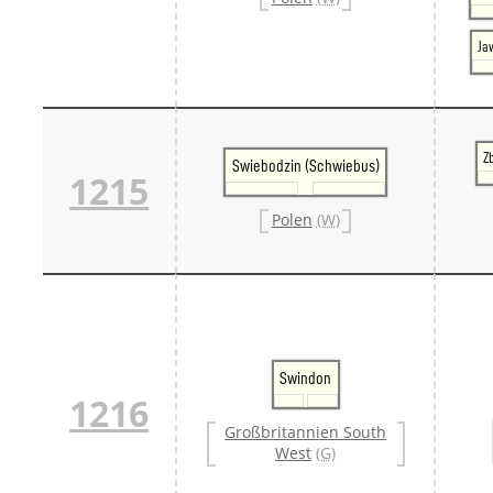
Ja
Z
Swiebodzin (Schwiebus)
1215
Polen
(W)
Swindon
1216
Großbritannien South
West
(G)