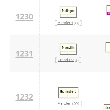
Thalingen
1230
2
Merxferri
(W)
Thionville
1231
Grand Est
(F)
Thomasberg
1232
Merxferri
(W)
Sch