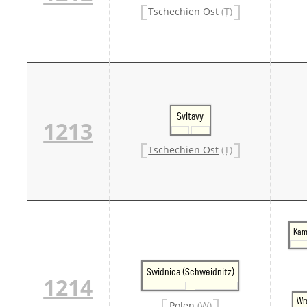
Tschechien Ost
(T)
Svitavy
1213
Tschechien Ost
(T)
Kam
Swidnica (Schweidnitz)
1214
Wr
Polen
(W)