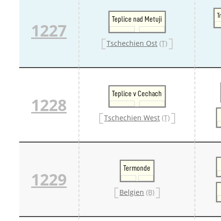
T
Teplice nad Metuji
1227
Tschechien Ost
(T)
Teplice v Cechach
1228
Tschechien West
(T)
Termonde
1229
Belgien
(B)