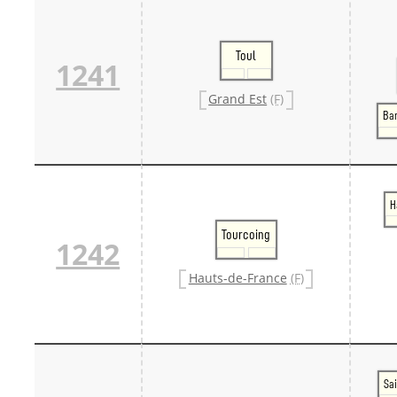
Toul
1241
Grand Est
(F)
Ba
H
Tourcoing
1242
Hauts-de-France
(F)
Sai