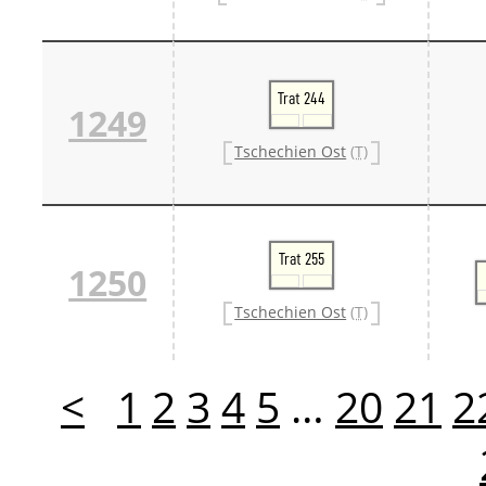
Trat 244
1249
Tschechien Ost
(T)
Trat 255
1250
Tschechien Ost
(T)
<
1
2
3
4
5
…
20
21
2