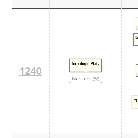
K
Torchinger Platz
1240
Merxferri
(W)
MF