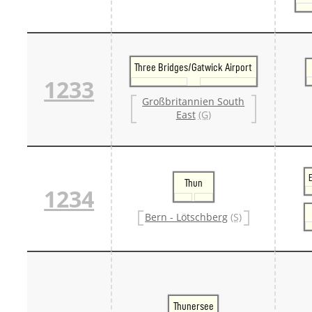
Three Bridges/Gatwick Airport
1233
Großbritannien South
East
(G)
Thun
1234
Bern - Lötschberg
(S)
Thunersee