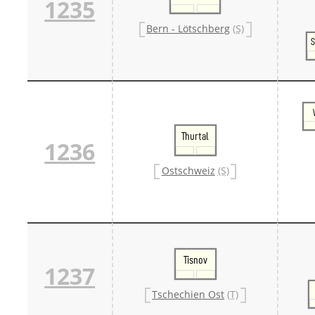
1235
Bern - Lötschberg
(S)
S
Thurtal
1236
Ostschweiz
(S)
Tisnov
1237
Tschechien Ost
(T)