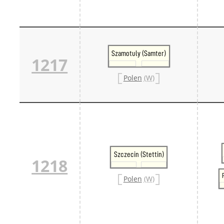
Szamotuly (Samter)
1217
Polen
(W)
Szczecin (Stettin)
1218
Polen
(W)