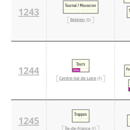
Tournai / Mouscron
1243
Belgien
(B)
Tours
1244
Po
34m
Centre-Val de Loire
(F)
Trappes
1245
Île-de-France
(F)