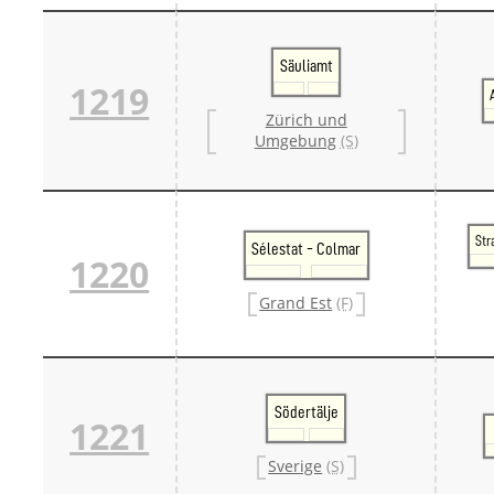
Säuliamt
1219
Zürich und
Umgebung
(S)
Str
Sélestat - Colmar
1220
Grand Est
(F)
Södertälje
1221
Sverige
(S)