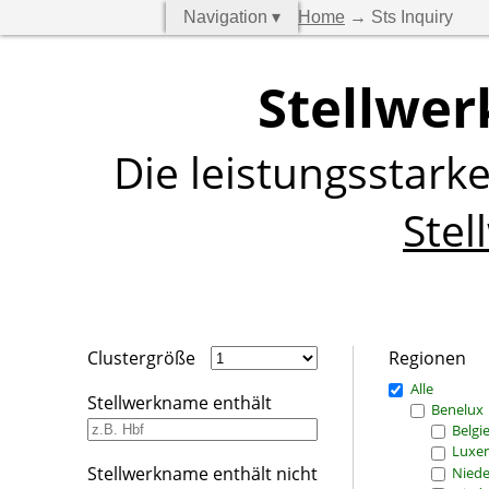
Navigation ▾
Home
→ Sts Inquiry
Stellwer
Die leistungsstark
Stel
Clustergröße
Regionen
Alle
Stellwerkname enthält
Benelux
Belgi
Luxe
Stellwerkname enthält nicht
Niede