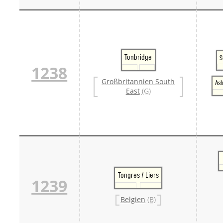
Tonbridge
S
1238
Großbritannien South
Ash
East
(G)
Tongres / Liers
1239
Belgien
(B)