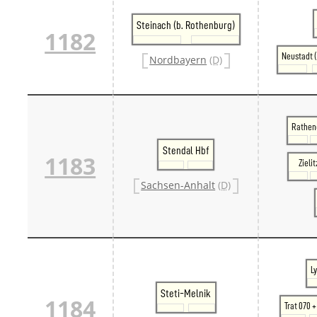
Steinach (b. Rothenburg)
1182
Neustadt (
Nordbayern
(D)
Rathe
Stendal Hbf
1183
Zielit
Sachsen-Anhalt
(D)
L
Steti-Melnik
1184
Trat 070 +