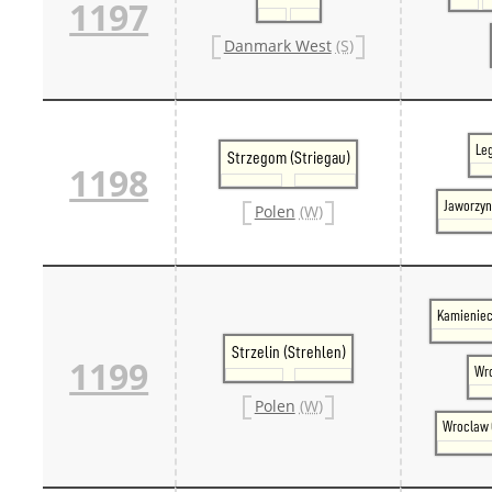
1197
Danmark West
(S)
Leg
Strzegom (Striegau)
1198
Jaworzyn
Polen
(W)
Kamieniec
Strzelin (Strehlen)
1199
Wr
Polen
(W)
Wroclaw 