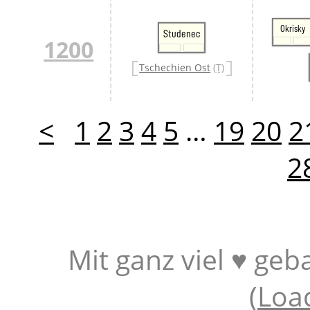
Okrisky
Studenec
1200
Tschechien Ost
(T)
<
1
2
3
4
5
…
19
20
2
2
Mit ganz viel ♥ geb
(
Loa