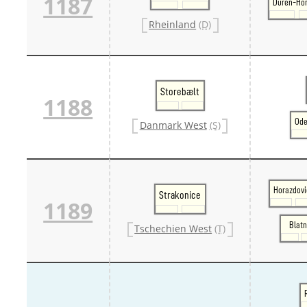
1187
Düren-Ho
Rheinland
(D)
Storebælt
1188
Ode
Danmark West
(S)
Horazdovi
Strakonice
1189
Blat
Tschechien West
(T)