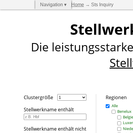
Navigation ▾
Home
→ Sts Inquiry
Stellwer
Die leistungsstark
Stel
Clustergröße
Regionen
Alle
Stellwerkname enthält
Benelux
Belgi
Luxe
Stellwerkname enthält nicht
Niede