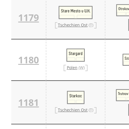
Otroko
Stare Mesto u U.H.
1179
Tschechien Ost
(T)
Stargard
1180
Szc
Polen
(W)
Trutnov 
Starkoc
1181
Tschechien Ost
(T)