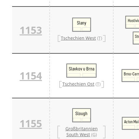
Danm
Danm
Sveri
Hostivi
Tschech
Slany
1153
Tsche
Tsche
St
Tschechien West
(T)
Weitere 
Alter
Bund
Merxf
Pole
Slavkov u Brna
Österrei
1154
Brno-Cer
Öster
Öster
Tschechien Ost
(T)
Öster
Slough
1155
Acton Mai
Großbritannien
South West
(G)