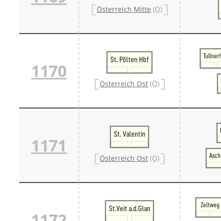
Österreich Mitte
(Ö)
Tullner
St. Pölten Hbf
1170
Österreich Ost
(Ö)
St. Valentin
1171
Asch
Österreich Ost
(Ö)
Zeltweg
St.Veit a.d.Glan
1172