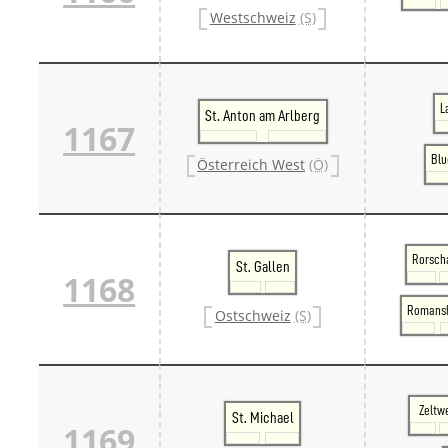
Westschweiz
(S)
L
St. Anton am Arlberg
1167
Blu
Österreich West
(Ö)
Rorsch
St. Gallen
1168
Romans
Ostschweiz
(S)
Zeltw
St. Michael
1169