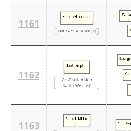
Cambr
Somain-Lourches
1161
Hauts-de-France
(F)
Basings
Southampton
1162
Por
Großbritannien
South West
(G)
Spittal-Millst.
1163
Drau-/Möl