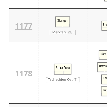
Stangen
1177
Fr
Merxferri
(W)
Marti
Ostro
Stara Paka
1178
Dol
Tschechien Ost
(T)
Tan