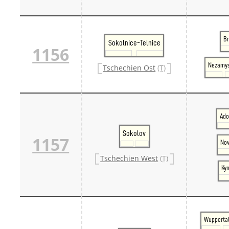
B
Sokolnice-Telnice
1156
Nezamys
Tschechien Ost
(T)
Ado
Sokolov
1157
Nov
Tschechien West
(T)
Ky
Wuppertal