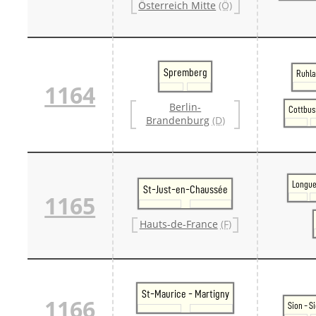
Österreich Mitte
(Ö)
Spremberg
Ruhla
1164
Berlin-
Cottbus
Brandenburg
(D)
Longu
St-Just-en-Chaussée
1165
Hauts-de-France
(F)
St-Maurice - Martigny
1166
Sion - S