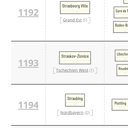
Strasbourg Ville
1192
Gare de 
Grand Est
(F)
Baden-B
Libocho
Straskov-Zlonice
1193
Roudn
Tschechien West
(T)
Straubing
1194
Plattling
Nordbayern
(D)