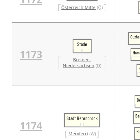
Österreich Mitte
(Ö)
Cuxha
Stade
1173
Hamb
Bremen-
Niedersachsen
(D)
B
Be
Stadt Berenbrock
1174
B
Merxferri
(W)