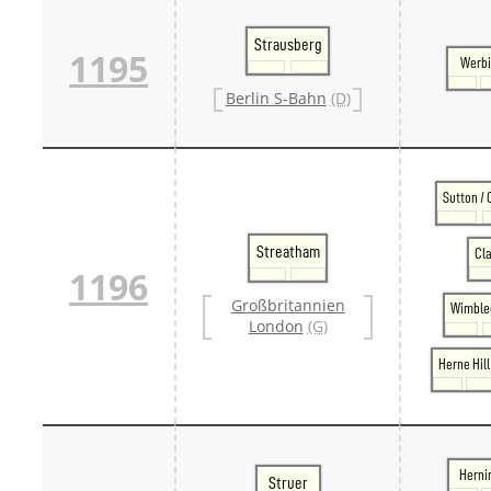
Strausberg
1195
Werbi
Berlin S-Bahn
(D)
Sutton / 
Streatham
Cl
1196
Großbritannien
Wimble
London
(G)
Herne Hill
Herni
Struer