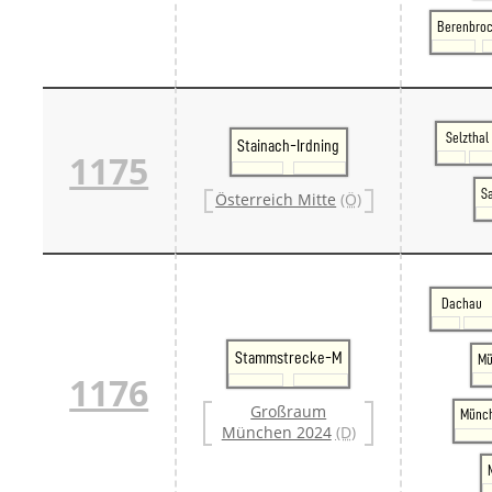
Berenbroc
Selzthal
Stainach-Irdning
1175
S
Österreich Mitte
(Ö)
Dachau
Stammstrecke-M
Mü
1176
Großraum
Münch
München 2024
(D)