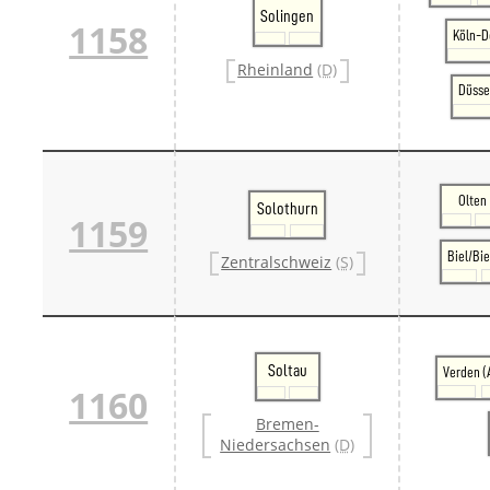
Solingen
1158
Köln-D
Rheinland
(D)
Düsse
Olten
Solothurn
1159
Biel/Bi
Zentralschweiz
(S)
Soltau
Verden (A
1160
Bremen-
Niedersachsen
(D)